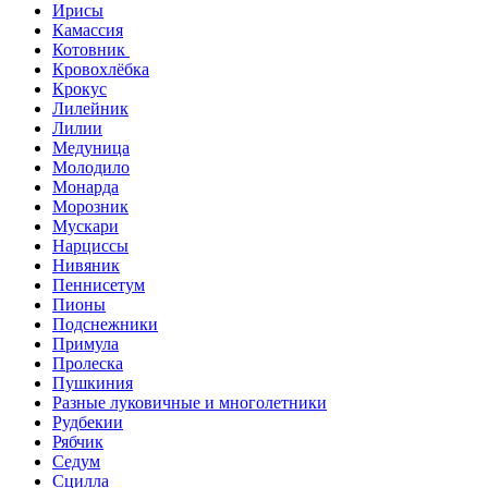
Ирисы
Камассия
Котовник
Кровохлёбка
Крокус
Лилейник
Лилии
Медуница
Молодило
Монарда
Морозник
Мускари
Нарциссы
Нивяник
Пеннисетум
Пионы
Подснежники
Примула
Пролеска
Пушкиния
Разные луковичные и многолетники
Рудбекии
Рябчик
Седум
Сцилла