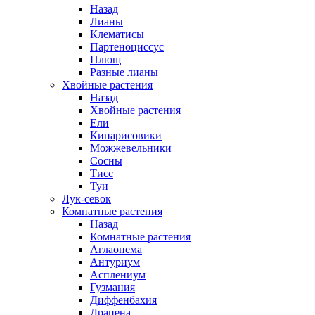
Назад
Лианы
Клематисы
Партеноциссус
Плющ
Разные лианы
Хвойные растения
Назад
Хвойные растения
Ели
Кипарисовики
Можжевельники
Сосны
Тисс
Туи
Лук-севок
Комнатные растения
Назад
Комнатные растения
Аглаонема
Антуриум
Асплениум
Гузмания
Диффенбахия
Драцена