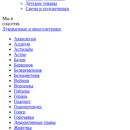
Детские товары
Свечи и подсвечники
Мы в
соцсетях
Луковичные и многолетники
Аквилегия
Аллиум
Астильба
Астра
Бадан
Барвинок
Безвременник
Белоцветник
Вейник
Вероника
Гейхера
Герань
Гиацинт
Гиацинтоидес
Горец
Горечавка
Декоративные травы
Живучка