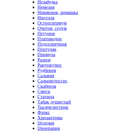
Незабудка
Немезия
Нивянник, ромашка
Нигелла
Остеоспермум
Очиток, седум
Петуния
Платикодон
Подсолнечник
Портулак
Примула
Разное
Ранункулюс
Рудбекия
Сальвия
Сальпиглоссис
Скабиоза
Смеси
Статица
Табак душистый
Тысячелистник
Флокс
Хризантемы
Целозия
Цинерария