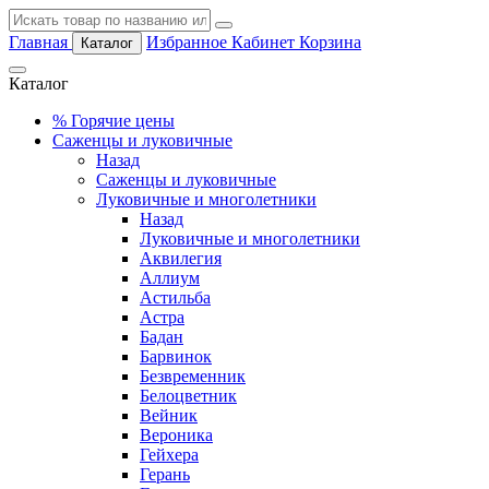
Главная
Избранное
Кабинет
Корзина
Каталог
Каталог
%
Горячие цены
Саженцы и луковичные
Назад
Саженцы и луковичные
Луковичные и многолетники
Назад
Луковичные и многолетники
Аквилегия
Аллиум
Астильба
Астра
Бадан
Барвинок
Безвременник
Белоцветник
Вейник
Вероника
Гейхера
Герань