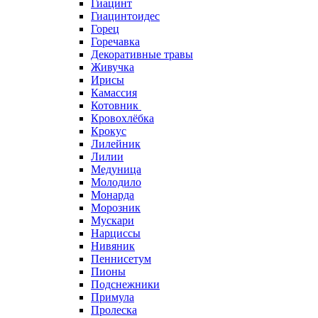
Гиацинт
Гиацинтоидес
Горец
Горечавка
Декоративные травы
Живучка
Ирисы
Камассия
Котовник
Кровохлёбка
Крокус
Лилейник
Лилии
Медуница
Молодило
Монарда
Морозник
Мускари
Нарциссы
Нивяник
Пеннисетум
Пионы
Подснежники
Примула
Пролеска