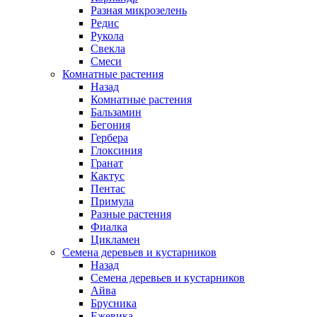
Разная микрозелень
Редис
Рукола
Свекла
Смеси
Комнатные растения
Назад
Комнатные растения
Бальзамин
Бегония
Гербера
Глоксиния
Гранат
Кактус
Пентас
Примула
Разные растения
Фиалка
Цикламен
Семена деревьев и кустарников
Назад
Семена деревьев и кустарников
Айва
Брусника
Ежевика