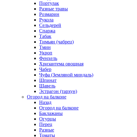
Портулак
Разные травы
Розмарин
Рукола
Сельдерей
Спаржа
Табак
Тимьян (чабрец)
Тмин
Укроп
Фенхель
Хризантема овощная
Чабер
Чуфа (Земляной миндаль)
Шпинат
Щавель
Эстрагон (тархун)
Огород на балконе
Назад
Огород на балконе
Баклажаны
Огурцы
Перец
Разные
Томаты