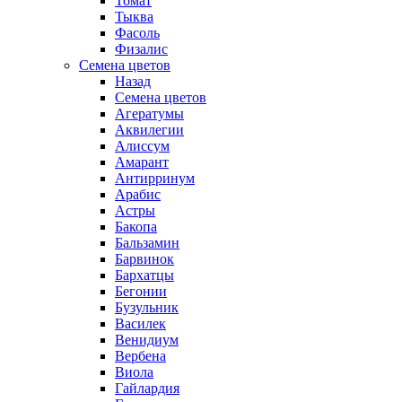
Томат
Тыква
Фасоль
Физалис
Семена цветов
Назад
Семена цветов
Агератумы
Аквилегии
Алиссум
Амарант
Антирринум
Арабис
Астры
Бакопа
Бальзамин
Барвинок
Бархатцы
Бегонии
Бузульник
Василек
Венидиум
Вербена
Виола
Гайлардия