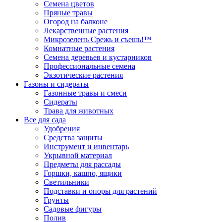
Семена цветов
Пряные травы
Огород на балконе
Лекарственные растения
Микрозелень Срежь и съешь!™
Комнатные растения
Семена деревьев и кустарников
Профессиональные семена
Экзотические растения
Газоны и сидераты
Газонные травы и смеси
Сидераты
Трава для животных
Все для сада
Удобрения
Средства защиты
Инструмент и инвентарь
Укрывной материал
Предметы для рассады
Горшки, кашпо, ящики
Светильники
Подставки и опоры для растений
Грунты
Садовые фигуры
Полив