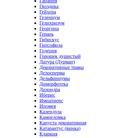
Гацания
Гвоздика
Гейхера
Гелениум
Гелихризум
Георгина
Герань
Гибискус
Гипсофила
Годеция
Горошек душистый
Датура (Дурман)
Декоративные травы
Делосперма
Дельфиниумы
Диморфотека
Дихондра
Иберис
Импатиенс
Ипомея
Календула
Камнеломка
Капуста декоративная
Катарантус (винка)
Кларкия