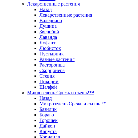
Лекарственные растения
Назад
Лекарственные растения
Валериана
Душица
Зверобой
Лаванда
Лофант
Любисток
Пустырник
Разные растения
Расторопша
Скорцонера
Стевия
Цикорий
Шалфей
Микрозелень Срежь и съешь!™
Назад
Микрозелень Срежь и съешь!™
Базилик
Бораго
Горошек
Дайкон
Капуста
Кориандр