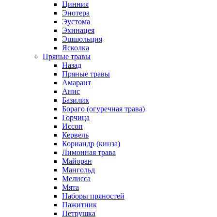
Цинния
Энотера
Эустома
Эхинацея
Эшшольция
Ясколка
Пряные травы
Назад
Пряные травы
Амарант
Анис
Базилик
Бораго (огуречная трава)
Горчица
Иссоп
Кервель
Кориандр (кинза)
Лимонная трава
Майоран
Мангольд
Мелисса
Мята
Наборы пряностей
Пажитник
Петрушка