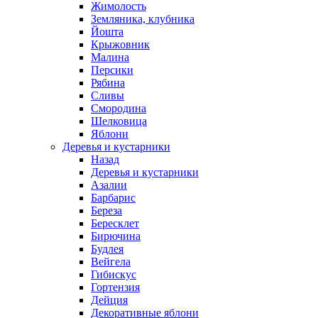
Жимолость
Земляника, клубника
Йошта
Крыжовник
Малина
Персики
Рябина
Сливы
Смородина
Шелковица
Яблони
Деревья и кустарники
Назад
Деревья и кустарники
Азалии
Барбарис
Береза
Бересклет
Бирючина
Будлея
Вейгела
Гибискус
Гортензия
Дейция
Декоративные яблони