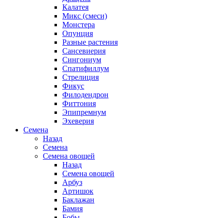
Калатея
Микс (смеси)
Монстера
Опунция
Разные растения
Сансевиерия
Сингониум
Спатифиллум
Стрелиция
Фикус
Филодендрон
Фиттония
Эпипремнум
Эхеверия
Семена
Назад
Семена
Семена овощей
Назад
Семена овощей
Арбуз
Артишок
Баклажан
Бамия
Бобы