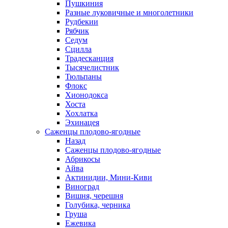
Пушкиния
Разные луковичные и многолетники
Рудбекии
Рябчик
Седум
Сцилла
Традесканция
Тысячелистник
Тюльпаны
Флокс
Хионодокса
Хоста
Хохлатка
Эхинацея
Саженцы плодово-ягодные
Назад
Саженцы плодово-ягодные
Абрикосы
Айва
Актинидии, Мини-Киви
Виноград
Вишня, черешня
Голубика, черника
Груша
Ежевика