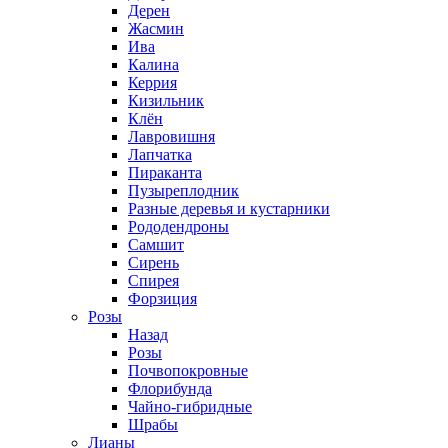
Дерен
Жасмин
Ива
Калина
Керрия
Кизильник
Клён
Лавровишня
Лапчатка
Пираканта
Пузыреплодник
Разные деревья и кустарники
Рододендроны
Самшит
Сирень
Спирея
Форзиция
Розы
Назад
Розы
Почвопокровные
Флорибунда
Чайно-гибридные
Шрабы
Лианы