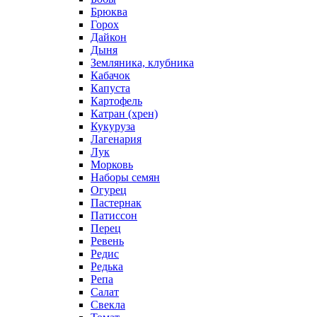
Брюква
Горох
Дайкон
Дыня
Земляника, клубника
Кабачок
Капуста
Картофель
Катран (хрен)
Кукуруза
Лагенария
Лук
Морковь
Наборы семян
Огурец
Пастернак
Патиссон
Перец
Ревень
Редис
Редька
Репа
Салат
Свекла