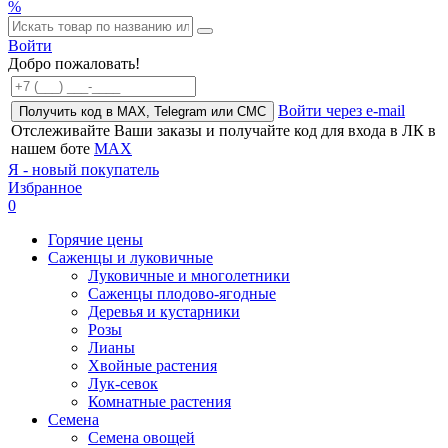
%
Войти
Добро пожаловать!
Войти через e-mail
Получить код в MAX, Telegram или СМС
Отслеживайте Ваши заказы и получайте код для входа в ЛК в
нашем боте
MAX
Я - новый покупатель
Избранное
0
Горячие цены
Саженцы и луковичные
Луковичные и многолетники
Саженцы плодово-ягодные
Деревья и кустарники
Розы
Лианы
Хвойные растения
Лук-севок
Комнатные растения
Семена
Семена овощей