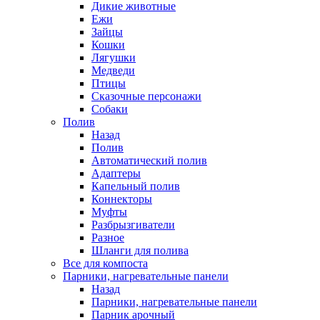
Дикие животные
Ежи
Зайцы
Кошки
Лягушки
Медведи
Птицы
Сказочные персонажи
Собаки
Полив
Назад
Полив
Автоматический полив
Адаптеры
Капельный полив
Коннекторы
Муфты
Разбрызгиватели
Разное
Шланги для полива
Все для компоста
Парники, нагревательные панели
Назад
Парники, нагревательные панели
Парник арочный