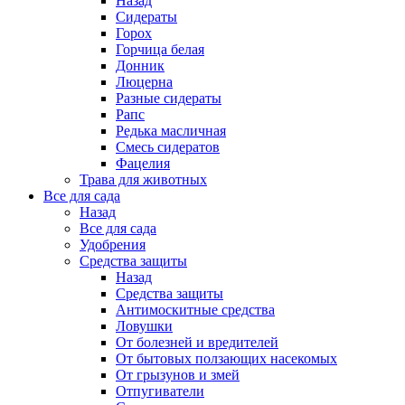
Назад
Сидераты
Горох
Горчица белая
Донник
Люцерна
Разные сидераты
Рапс
Редька масличная
Смесь сидератов
Фацелия
Трава для животных
Все для сада
Назад
Все для сада
Удобрения
Средства защиты
Назад
Средства защиты
Антимоскитные средства
Ловушки
От болезней и вредителей
От бытовых ползающих насекомых
От грызунов и змей
Отпугиватели