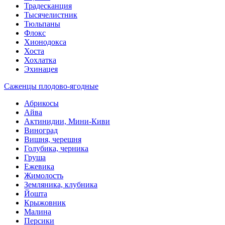
Традесканция
Тысячелистник
Тюльпаны
Флокс
Хионодокса
Хоста
Хохлатка
Эхинацея
Саженцы плодово-ягодные
Абрикосы
Айва
Актинидии, Мини-Киви
Виноград
Вишня, черешня
Голубика, черника
Груша
Ежевика
Жимолость
Земляника, клубника
Йошта
Крыжовник
Малина
Персики