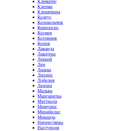
Клематис
Клеома
Клещевина
Колеус
Колокольчик
Кореопсис
Космея
Котовник
Кохия
Лаванда
Лаватера
Левкой
Лен
Лианы
Лихнис
Лобелия
Люпин
Мальва
Маргаритка
Маттиола
Мимулюс
Мирабилис
Монарда
Наперстянка
Настурция