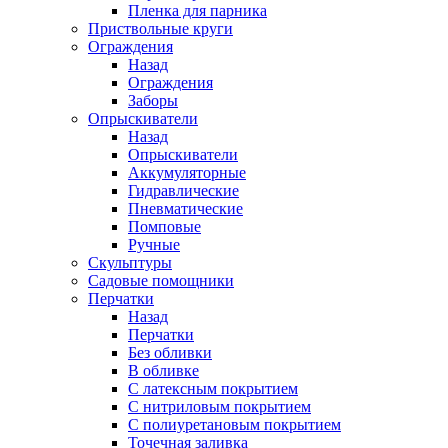
Пленка для парника
Приствольные круги
Ограждения
Назад
Ограждения
Заборы
Опрыскиватели
Назад
Опрыскиватели
Аккумуляторные
Гидравлические
Пневматические
Помповые
Ручные
Скульптуры
Садовые помощники
Перчатки
Назад
Перчатки
Без обливки
В обливке
С латексным покрытием
С нитриловым покрытием
С полиуретановым покрытием
Точечная заливка