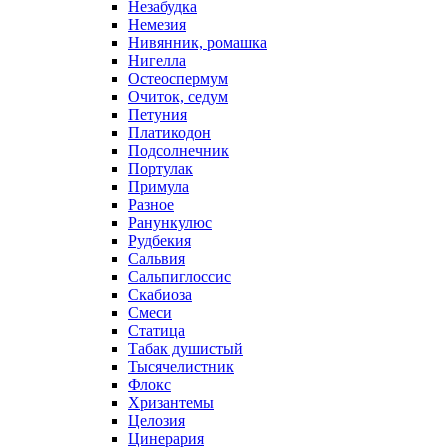
Незабудка
Немезия
Нивянник, ромашка
Нигелла
Остеоспермум
Очиток, седум
Петуния
Платикодон
Подсолнечник
Портулак
Примула
Разное
Ранункулюс
Рудбекия
Сальвия
Сальпиглоссис
Скабиоза
Смеси
Статица
Табак душистый
Тысячелистник
Флокс
Хризантемы
Целозия
Цинерария