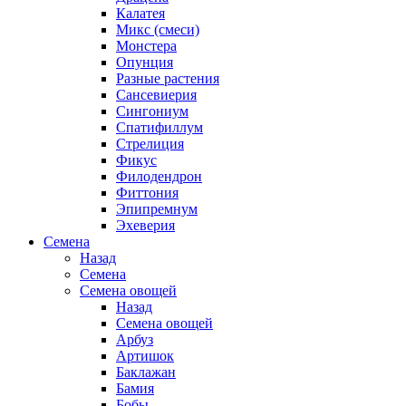
Калатея
Микс (смеси)
Монстера
Опунция
Разные растения
Сансевиерия
Сингониум
Спатифиллум
Стрелиция
Фикус
Филодендрон
Фиттония
Эпипремнум
Эхеверия
Семена
Назад
Семена
Семена овощей
Назад
Семена овощей
Арбуз
Артишок
Баклажан
Бамия
Бобы