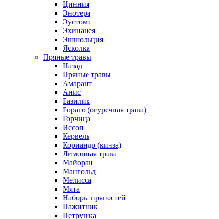
Цинния
Энотера
Эустома
Эхинацея
Эшшольция
Ясколка
Пряные травы
Назад
Пряные травы
Амарант
Анис
Базилик
Бораго (огуречная трава)
Горчица
Иссоп
Кервель
Кориандр (кинза)
Лимонная трава
Майоран
Мангольд
Мелисса
Мята
Наборы пряностей
Пажитник
Петрушка