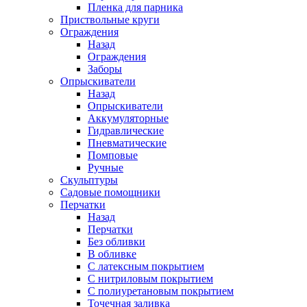
Пленка для парника
Приствольные круги
Ограждения
Назад
Ограждения
Заборы
Опрыскиватели
Назад
Опрыскиватели
Аккумуляторные
Гидравлические
Пневматические
Помповые
Ручные
Скульптуры
Садовые помощники
Перчатки
Назад
Перчатки
Без обливки
В обливке
С латексным покрытием
С нитриловым покрытием
С полиуретановым покрытием
Точечная заливка