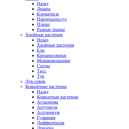
Назад
Лианы
Клематисы
Партеноциссус
Плющ
Разные лианы
Хвойные растения
Назад
Хвойные растения
Ели
Кипарисовики
Можжевельники
Сосны
Тисс
Туи
Лук-севок
Комнатные растения
Назад
Комнатные растения
Аглаонема
Антуриум
Асплениум
Гузмания
Диффенбахия
Драцена