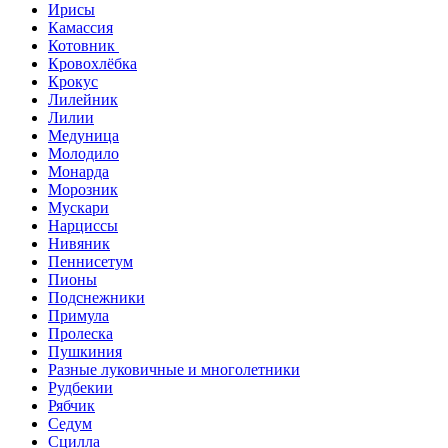
Ирисы
Камассия
Котовник
Кровохлёбка
Крокус
Лилейник
Лилии
Медуница
Молодило
Монарда
Морозник
Мускари
Нарциссы
Нивяник
Пеннисетум
Пионы
Подснежники
Примула
Пролеска
Пушкиния
Разные луковичные и многолетники
Рудбекии
Рябчик
Седум
Сцилла