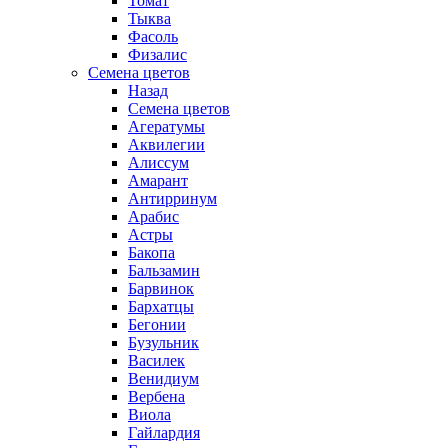
Томат
Тыква
Фасоль
Физалис
Семена цветов
Назад
Семена цветов
Агератумы
Аквилегии
Алиссум
Амарант
Антирринум
Арабис
Астры
Бакопа
Бальзамин
Барвинок
Бархатцы
Бегонии
Бузульник
Василек
Венидиум
Вербена
Виола
Гайлардия