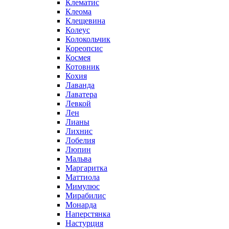
Клематис
Клеома
Клещевина
Колеус
Колокольчик
Кореопсис
Космея
Котовник
Кохия
Лаванда
Лаватера
Левкой
Лен
Лианы
Лихнис
Лобелия
Люпин
Мальва
Маргаритка
Маттиола
Мимулюс
Мирабилис
Монарда
Наперстянка
Настурция