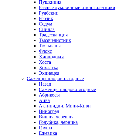
Пушкиния
Разные луковичные и многолетники
Рудбекии
Рябчик
Седум
Сцилла
Традесканция
Тысячелистник
Тюльпаны
Флокс
Хионодокса
Хоста
Хохлатка
Эхинацея
Саженцы плодово-ягодные
Назад
Саженцы плодово-ягодные
Абрикосы
Айва
Актинидии, Мини-Киви
Виноград
Вишня, черешня
Голубика, черника
Груша
Ежевика