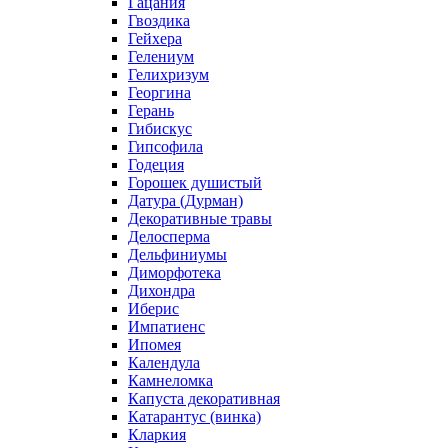
Гацания
Гвоздика
Гейхера
Гелениум
Гелихризум
Георгина
Герань
Гибискус
Гипсофила
Годеция
Горошек душистый
Датура (Дурман)
Декоративные травы
Делосперма
Дельфиниумы
Диморфотека
Дихондра
Иберис
Импатиенс
Ипомея
Календула
Камнеломка
Капуста декоративная
Катарантус (винка)
Кларкия