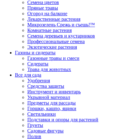
Семена цветов
Пряные травы
Огород на балконе
Лекарственные растения
Микрозелень Срежь и съешь!™
Комнатные растения
Семена деревьев и кустарников
Профессиональные семена
Экзотические растения
Газоны и сидераты
Газонные травы и смеси
Сидераты
Трава для животных
Все для сада
Удобрения
Средства защиты
Инструмент и инвентарь
Укрывной материал
Предметы для рассады
Горшки, кашпо, ящики
Светильники
Подставки и опоры для растений
Грунты
Садовые фигуры
Полив