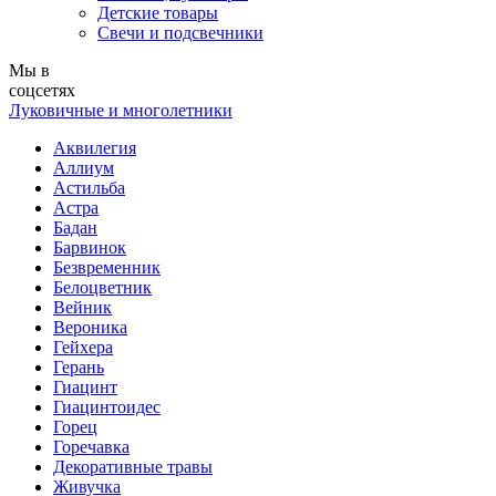
Детские товары
Свечи и подсвечники
Мы в
соцсетях
Луковичные и многолетники
Аквилегия
Аллиум
Астильба
Астра
Бадан
Барвинок
Безвременник
Белоцветник
Вейник
Вероника
Гейхера
Герань
Гиацинт
Гиацинтоидес
Горец
Горечавка
Декоративные травы
Живучка