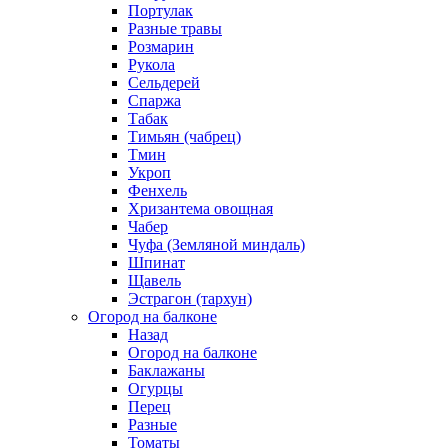
Портулак
Разные травы
Розмарин
Рукола
Сельдерей
Спаржа
Табак
Тимьян (чабрец)
Тмин
Укроп
Фенхель
Хризантема овощная
Чабер
Чуфа (Земляной миндаль)
Шпинат
Щавель
Эстрагон (тархун)
Огород на балконе
Назад
Огород на балконе
Баклажаны
Огурцы
Перец
Разные
Томаты