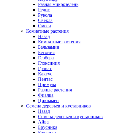
Разная микрозелень
Редис
Рукола
Свекла
Смеси
Комнатные растения
Назад
Комнатные растения
Бальзамин
Бегония
Гербера
Глоксиния
Гранат
Кактус
Пентас
Примула
Разные растения
Фиалка
Цикламен
Семена деревьев и кустарников
Назад
Семена деревьев и кустарников
Айва
Брусника
Ежевика