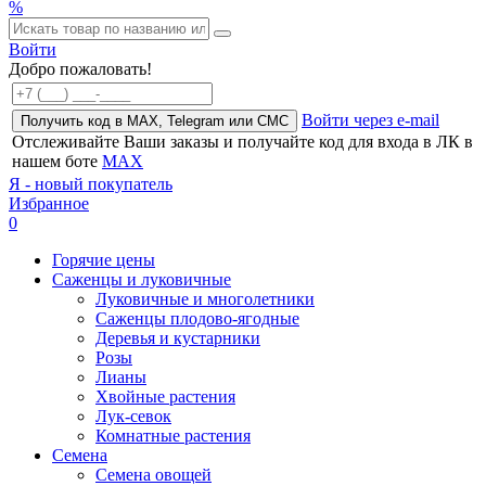
%
Войти
Добро пожаловать!
Войти через e-mail
Получить код в MAX, Telegram или СМС
Отслеживайте Ваши заказы и получайте код для входа в ЛК в
нашем боте
MAX
Я - новый покупатель
Избранное
0
Горячие цены
Саженцы и луковичные
Луковичные и многолетники
Саженцы плодово-ягодные
Деревья и кустарники
Розы
Лианы
Хвойные растения
Лук-севок
Комнатные растения
Семена
Семена овощей