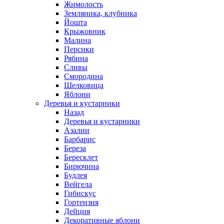
Жимолость
Земляника, клубника
Йошта
Крыжовник
Малина
Персики
Рябина
Сливы
Смородина
Шелковица
Яблони
Деревья и кустарники
Назад
Деревья и кустарники
Азалии
Барбарис
Береза
Бересклет
Бирючина
Будлея
Вейгела
Гибискус
Гортензия
Дейция
Декоративные яблони