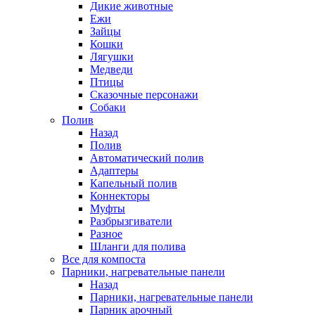
Дикие животные
Ежи
Зайцы
Кошки
Лягушки
Медведи
Птицы
Сказочные персонажи
Собаки
Полив
Назад
Полив
Автоматический полив
Адаптеры
Капельный полив
Коннекторы
Муфты
Разбрызгиватели
Разное
Шланги для полива
Все для компоста
Парники, нагревательные панели
Назад
Парники, нагревательные панели
Парник арочный