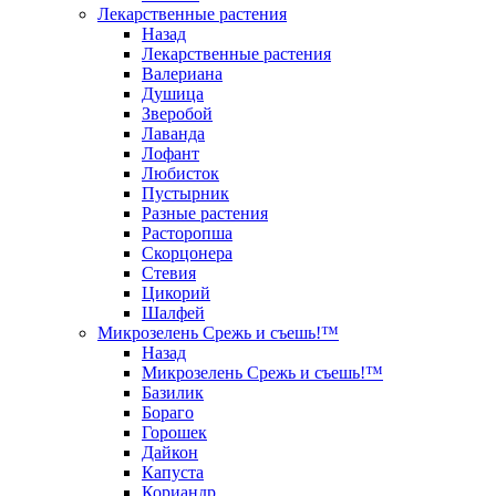
Лекарственные растения
Назад
Лекарственные растения
Валериана
Душица
Зверобой
Лаванда
Лофант
Любисток
Пустырник
Разные растения
Расторопша
Скорцонера
Стевия
Цикорий
Шалфей
Микрозелень Срежь и съешь!™
Назад
Микрозелень Срежь и съешь!™
Базилик
Бораго
Горошек
Дайкон
Капуста
Кориандр