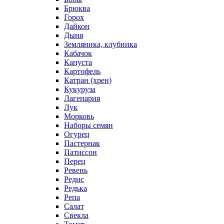
Брюква
Горох
Дайкон
Дыня
Земляника, клубника
Кабачок
Капуста
Картофель
Катран (хрен)
Кукуруза
Лагенария
Лук
Морковь
Наборы семян
Огурец
Пастернак
Патиссон
Перец
Ревень
Редис
Редька
Репа
Салат
Свекла