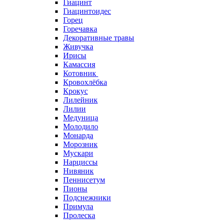
Гиацинт
Гиацинтоидес
Горец
Горечавка
Декоративные травы
Живучка
Ирисы
Камассия
Котовник
Кровохлёбка
Крокус
Лилейник
Лилии
Медуница
Молодило
Монарда
Морозник
Мускари
Нарциссы
Нивяник
Пеннисетум
Пионы
Подснежники
Примула
Пролеска