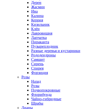
Дерен
Жасмин
Ива
Калина
Керрия
Кизильник
Клён
Лавровишня
Лапчатка
Пираканта
Пузыреплодник
Разные деревья и кустарники
Рододендроны
Самшит
Сирень
Спирея
Форзиция
Розы
Назад
Розы
Почвопокровные
Флорибунда
Чайно-гибридные
Шрабы
Лианы