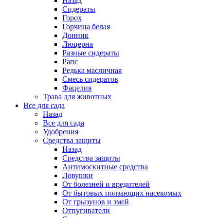
Назад
Сидераты
Горох
Горчица белая
Донник
Люцерна
Разные сидераты
Рапс
Редька масличная
Смесь сидератов
Фацелия
Трава для животных
Все для сада
Назад
Все для сада
Удобрения
Средства защиты
Назад
Средства защиты
Антимоскитные средства
Ловушки
От болезней и вредителей
От бытовых ползающих насекомых
От грызунов и змей
Отпугиватели