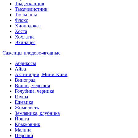
Традесканция
Тысячелистник
Тюльпаны
Флокс
Хионодокса
Хоста
Хохлатка
Эхинацея
Саженцы плодово-ягодные
Абрикосы
Айва
Актинидии, Мини-Киви
Виноград
Вишня, черешня
Голубика, черника
Груша
Ежевика
Жимолость
Земляника, клубника
Йошта
Крыжовник
Малина
Персики