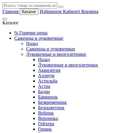
Главная
Избранное
Кабинет
Корзина
Каталог
Каталог
%
Горячие цены
Саженцы и луковичные
Назад
Саженцы и луковичные
Луковичные и многолетники
Назад
Луковичные и многолетники
Аквилегия
Аллиум
Астильба
Астра
Бадан
Барвинок
Безвременник
Белоцветник
Вейник
Вероника
Гейхера
Герань