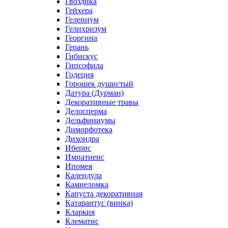
Гвоздика
Гейхера
Гелениум
Гелихризум
Георгина
Герань
Гибискус
Гипсофила
Годеция
Горошек душистый
Датура (Дурман)
Декоративные травы
Делосперма
Дельфиниумы
Диморфотека
Дихондра
Иберис
Импатиенс
Ипомея
Календула
Камнеломка
Капуста декоративная
Катарантус (винка)
Кларкия
Клематис