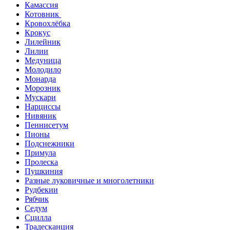
Камассия
Котовник
Кровохлёбка
Крокус
Лилейник
Лилии
Медуница
Молодило
Монарда
Морозник
Мускари
Нарциссы
Нивяник
Пеннисетум
Пионы
Подснежники
Примула
Пролеска
Пушкиния
Разные луковичные и многолетники
Рудбекии
Рябчик
Седум
Сцилла
Традесканция