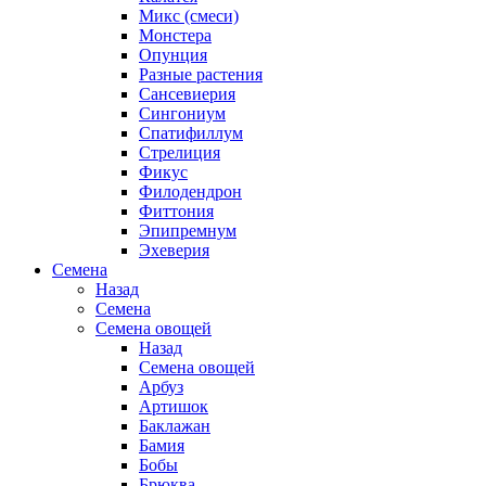
Микс (смеси)
Монстера
Опунция
Разные растения
Сансевиерия
Сингониум
Спатифиллум
Стрелиция
Фикус
Филодендрон
Фиттония
Эпипремнум
Эхеверия
Семена
Назад
Семена
Семена овощей
Назад
Семена овощей
Арбуз
Артишок
Баклажан
Бамия
Бобы
Брюква