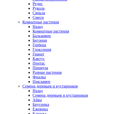
Редис
Рукола
Свекла
Смеси
Комнатные растения
Назад
Комнатные растения
Бальзамин
Бегония
Гербера
Глоксиния
Гранат
Кактус
Пентас
Примула
Разные растения
Фиалка
Цикламен
Семена деревьев и кустарников
Назад
Семена деревьев и кустарников
Айва
Брусника
Ежевика
Клюква