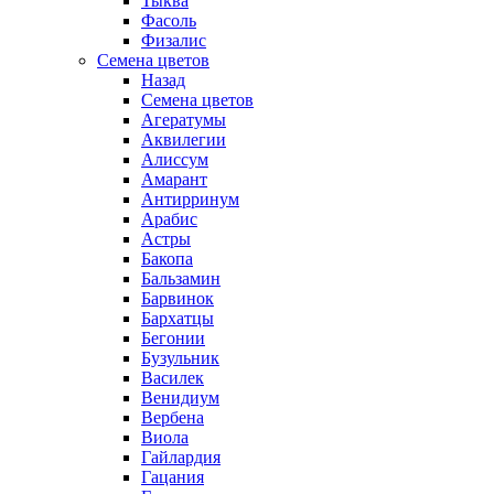
Тыква
Фасоль
Физалис
Семена цветов
Назад
Семена цветов
Агератумы
Аквилегии
Алиссум
Амарант
Антирринум
Арабис
Астры
Бакопа
Бальзамин
Барвинок
Бархатцы
Бегонии
Бузульник
Василек
Венидиум
Вербена
Виола
Гайлардия
Гацания