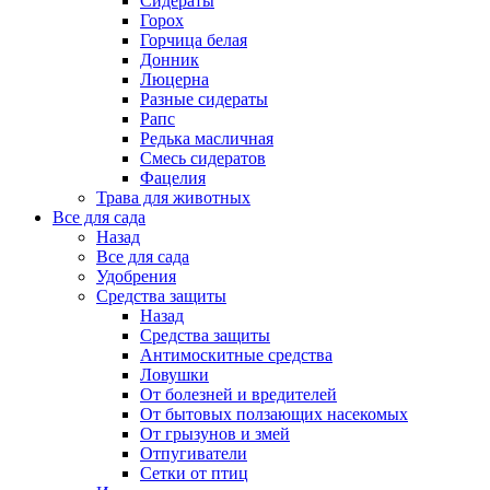
Сидераты
Горох
Горчица белая
Донник
Люцерна
Разные сидераты
Рапс
Редька масличная
Смесь сидератов
Фацелия
Трава для животных
Все для сада
Назад
Все для сада
Удобрения
Средства защиты
Назад
Средства защиты
Антимоскитные средства
Ловушки
От болезней и вредителей
От бытовых ползающих насекомых
От грызунов и змей
Отпугиватели
Сетки от птиц