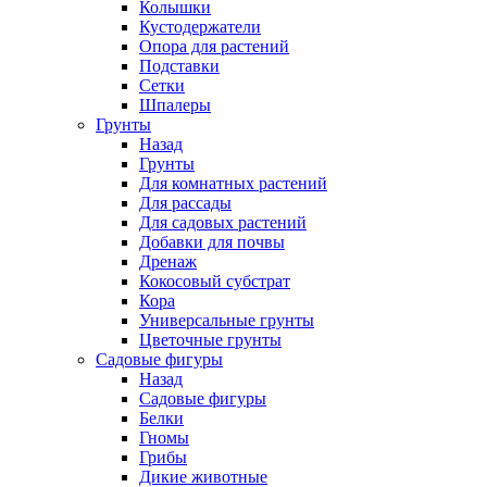
Колышки
Кустодержатели
Опора для растений
Подставки
Сетки
Шпалеры
Грунты
Назад
Грунты
Для комнатных растений
Для рассады
Для садовых растений
Добавки для почвы
Дренаж
Кокосовый субстрат
Кора
Универсальные грунты
Цветочные грунты
Садовые фигуры
Назад
Садовые фигуры
Белки
Гномы
Грибы
Дикие животные