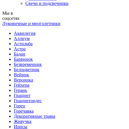
Свечи и подсвечники
Мы в
соцсетях
Луковичные и многолетники
Аквилегия
Аллиум
Астильба
Астра
Бадан
Барвинок
Безвременник
Белоцветник
Вейник
Вероника
Гейхера
Герань
Гиацинт
Гиацинтоидес
Горец
Горечавка
Декоративные травы
Живучка
Ирисы