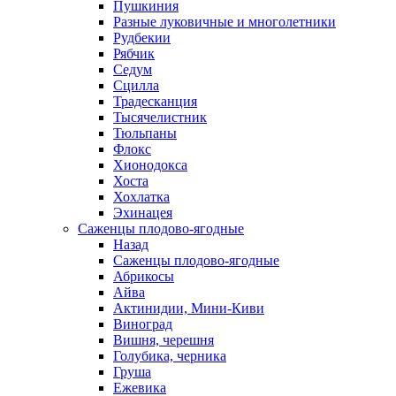
Пушкиния
Разные луковичные и многолетники
Рудбекии
Рябчик
Седум
Сцилла
Традесканция
Тысячелистник
Тюльпаны
Флокс
Хионодокса
Хоста
Хохлатка
Эхинацея
Саженцы плодово-ягодные
Назад
Саженцы плодово-ягодные
Абрикосы
Айва
Актинидии, Мини-Киви
Виноград
Вишня, черешня
Голубика, черника
Груша
Ежевика