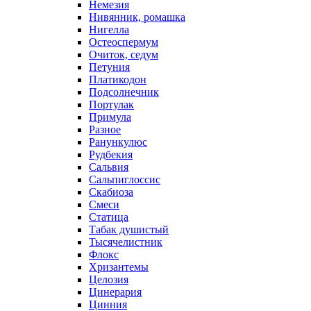
Немезия
Нивянник, ромашка
Нигелла
Остеоспермум
Очиток, седум
Петуния
Платикодон
Подсолнечник
Портулак
Примула
Разное
Ранункулюс
Рудбекия
Сальвия
Сальпиглоссис
Скабиоза
Смеси
Статица
Табак душистый
Тысячелистник
Флокс
Хризантемы
Целозия
Цинерария
Цинния