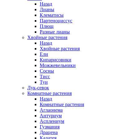
Назад
Лианы
Клематисы
Партеноциссус
Плющ
Разные лианы
Хвойные растения
Назад
Хвойные растения
Ели
Кипарисовики
Можжевельники
Сосны
Тисс
Туи
Лук-севок
Комнатные растения
Назад
Комнатные растения
Аглаонема
Антуриум
Асплениум
Гузмания
Драцена
Калатея