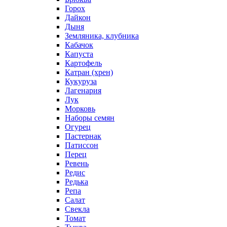
Горох
Дайкон
Дыня
Земляника, клубника
Кабачок
Капуста
Картофель
Катран (хрен)
Кукуруза
Лагенария
Лук
Морковь
Наборы семян
Огурец
Пастернак
Патиссон
Перец
Ревень
Редис
Редька
Репа
Салат
Свекла
Томат