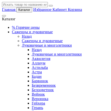
Главная
Избранное
Кабинет
Корзина
Каталог
Каталог
%
Горячие цены
Саженцы и луковичные
Назад
Саженцы и луковичные
Луковичные и многолетники
Назад
Луковичные и многолетники
Аквилегия
Аллиум
Астильба
Астра
Бадан
Барвинок
Безвременник
Белоцветник
Вейник
Вероника
Гейхера
Герань