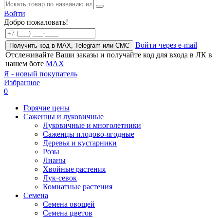
Войти
Добро пожаловать!
Войти через e-mail
Получить код в MAX, Telegram или СМС
Отслеживайте Ваши заказы и получайте код для входа в ЛК в
нашем боте
MAX
Я - новый покупатель
Избранное
0
Горячие цены
Саженцы и луковичные
Луковичные и многолетники
Саженцы плодово-ягодные
Деревья и кустарники
Розы
Лианы
Хвойные растения
Лук-севок
Комнатные растения
Семена
Семена овощей
Семена цветов