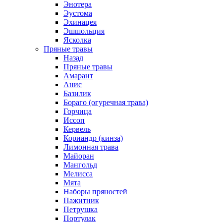
Энотера
Эустома
Эхинацея
Эшшольция
Ясколка
Пряные травы
Назад
Пряные травы
Амарант
Анис
Базилик
Бораго (огуречная трава)
Горчица
Иссоп
Кервель
Кориандр (кинза)
Лимонная трава
Майоран
Мангольд
Мелисса
Мята
Наборы пряностей
Пажитник
Петрушка
Портулак