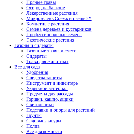
Пряные травы
Огород на балконе
Лекарственные растения
Микрозелень Срежь и съешь!™
Комнатные растения
Семена деревьев и кустарников
Профессиональные семена
Экзотические растения
Газоны и сидераты
Газонные травы и смеси
Сидераты
Трава для животных
Все для сада
Удобрения
Средства защиты
Инструмент и инвентарь
Укрывной материал
Предметы для рассады
Горшки, кашпо, ящики
Светильники
Подставки и опоры для растений
Грунты
Садовые фигуры
Полив
Все для компоста