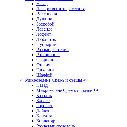
Назад
Лекарственные растения
Валериана
Душица
Зверобой
Лаванда
Лофант
Любисток
Пустырник
Разные растения
Расторопша
Скорцонера
Стевия
Цикорий
Шалфей
Микрозелень Срежь и съешь!™
Назад
Микрозелень Срежь и съешь!™
Базилик
Бораго
Горошек
Дайкон
Капуста
Кориандр
Разная микрозелень