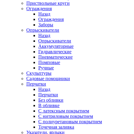
Приствольные круги
Ограждения
Назад
Ограждения
Заборы
Опрыскиватели
Назад
Опрыскиватели
Аккумуляторные
Гидравлические
Пневматические
Помповые
Ручные
Скульптуры
Садовые помощники
Перчатки
Назад
Перчатки
Без обливки
В обливке
С латексным покрытием
С нитриловым покрытием
С полиуретановым покрытием
Точечная заливка
Указатели, ярлыки