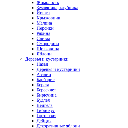
Жимолость
Земляника, клубника
Йошта
Крыжовник
Малина
Персики
Рябина
Сливы
Смородина
Шелковица
Яблони
Деревья и кустарники
Назад
Деревья и кустарники
Азалии
Барбарис
Береза
Бересклет
Бирючина
Будлея
Вейгела
Гибискус
Гортензия
Дейция
Декоративные яблони