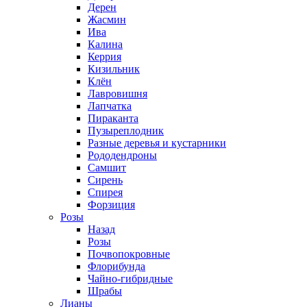
Дерен
Жасмин
Ива
Калина
Керрия
Кизильник
Клён
Лавровишня
Лапчатка
Пираканта
Пузыреплодник
Разные деревья и кустарники
Рододендроны
Самшит
Сирень
Спирея
Форзиция
Розы
Назад
Розы
Почвопокровные
Флорибунда
Чайно-гибридные
Шрабы
Лианы