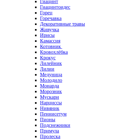
Гиацинт
Гиацинтоидес
Горец
Горечавка
Декоративные травы
Живучка
Ирисы
Камассия
Котовник
Кровохлёбка
Крокус
Лилейник
Лилии
Медуница
Молодило
Монарда
Морозник
Мускари
Нарциссы
Нивяник
Пеннисетум
Пионы
Подснежники
Примула
Пролеска