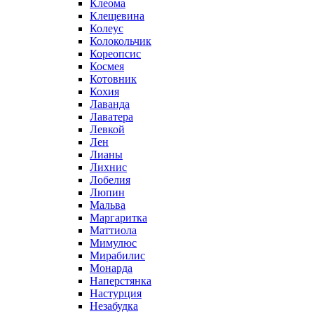
Клеома
Клещевина
Колеус
Колокольчик
Кореопсис
Космея
Котовник
Кохия
Лаванда
Лаватера
Левкой
Лен
Лианы
Лихнис
Лобелия
Люпин
Мальва
Маргаритка
Маттиола
Мимулюс
Мирабилис
Монарда
Наперстянка
Настурция
Незабудка