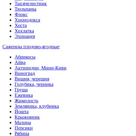
Тысячелистник
Тюльпаны
Флокс
Хионодокса
Хоста
Хохлатка
Эхинацея
Саженцы плодово-ягодные
Абрикосы
Айва
Актинидии, Мини-Киви
Виноград
Вишня, черешня
Голубика, черника
Груша
Ежевика
Жимолость
Земляника, клубника
Йошта
Крыжовник
Малина
Персики
Рябина