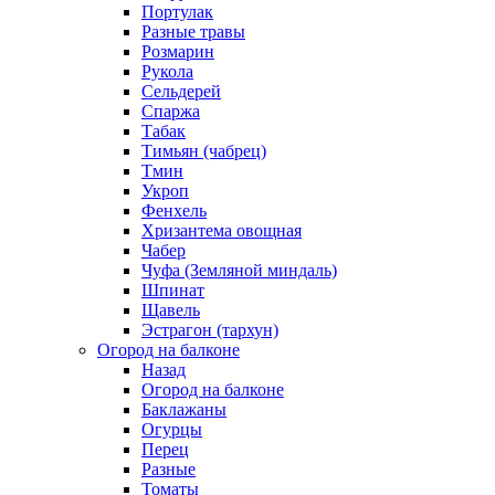
Портулак
Разные травы
Розмарин
Рукола
Сельдерей
Спаржа
Табак
Тимьян (чабрец)
Тмин
Укроп
Фенхель
Хризантема овощная
Чабер
Чуфа (Земляной миндаль)
Шпинат
Щавель
Эстрагон (тархун)
Огород на балконе
Назад
Огород на балконе
Баклажаны
Огурцы
Перец
Разные
Томаты