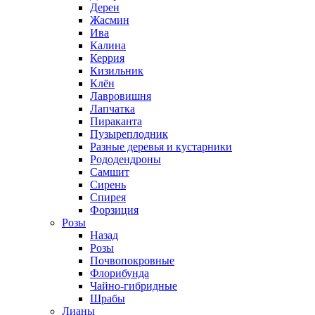
Дерен
Жасмин
Ива
Калина
Керрия
Кизильник
Клён
Лавровишня
Лапчатка
Пираканта
Пузыреплодник
Разные деревья и кустарники
Рододендроны
Самшит
Сирень
Спирея
Форзиция
Розы
Назад
Розы
Почвопокровные
Флорибунда
Чайно-гибридные
Шрабы
Лианы