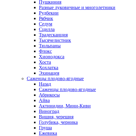
Пушкиния
Разные луковичные и многолетники
Рудбекии
Рябчик
Седум
Сцилла
Традесканция
Тысячелистник
Тюльпаны
Флокс
Хионодокса
Хоста
Хохлатка
Эхинацея
Саженцы плодово-ягодные
Назад
Саженцы плодово-ягодные
Абрикосы
Айва
Актинидии, Мини-Киви
Виноград
Вишня, черешня
Голубика, черника
Груша
Ежевика