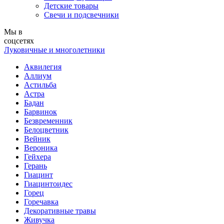
Детские товары
Свечи и подсвечники
Мы в
соцсетях
Луковичные и многолетники
Аквилегия
Аллиум
Астильба
Астра
Бадан
Барвинок
Безвременник
Белоцветник
Вейник
Вероника
Гейхера
Герань
Гиацинт
Гиацинтоидес
Горец
Горечавка
Декоративные травы
Живучка