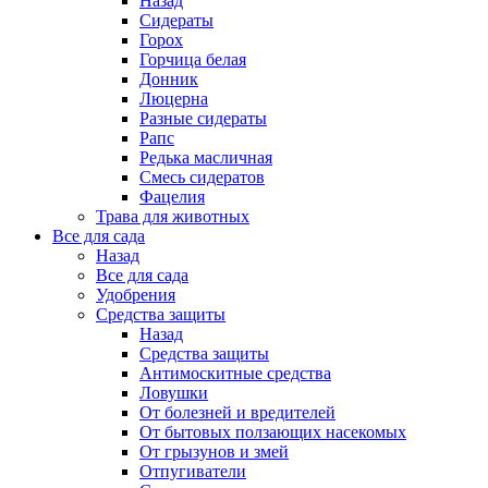
Назад
Сидераты
Горох
Горчица белая
Донник
Люцерна
Разные сидераты
Рапс
Редька масличная
Смесь сидератов
Фацелия
Трава для животных
Все для сада
Назад
Все для сада
Удобрения
Средства защиты
Назад
Средства защиты
Антимоскитные средства
Ловушки
От болезней и вредителей
От бытовых ползающих насекомых
От грызунов и змей
Отпугиватели