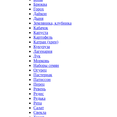
Брюква
Горох
Дайкон
Дыня
Земляника, клубника
Кабачок
Капуста
Картофель
Катран (хрен)
Кукуруза
Лагенария
Лук
Морковь
Наборы семян
Огурец
Пастернак
Патиссон
Перец
Ревень
Редис
Редька
Репа
Салат
Свекла