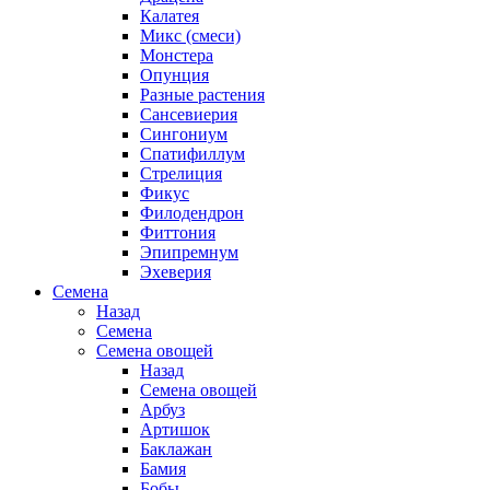
Калатея
Микс (смеси)
Монстера
Опунция
Разные растения
Сансевиерия
Сингониум
Спатифиллум
Стрелиция
Фикус
Филодендрон
Фиттония
Эпипремнум
Эхеверия
Семена
Назад
Семена
Семена овощей
Назад
Семена овощей
Арбуз
Артишок
Баклажан
Бамия
Бобы