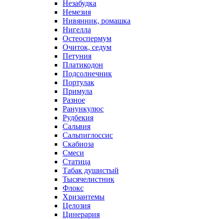
Незабудка
Немезия
Нивянник, ромашка
Нигелла
Остеоспермум
Очиток, седум
Петуния
Платикодон
Подсолнечник
Портулак
Примула
Разное
Ранункулюс
Рудбекия
Сальвия
Сальпиглоссис
Скабиоза
Смеси
Статица
Табак душистый
Тысячелистник
Флокс
Хризантемы
Целозия
Цинерария