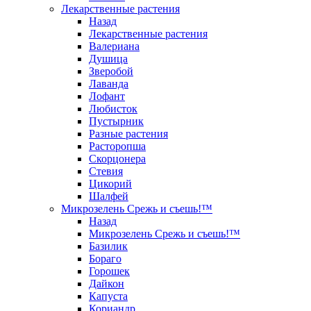
Лекарственные растения
Назад
Лекарственные растения
Валериана
Душица
Зверобой
Лаванда
Лофант
Любисток
Пустырник
Разные растения
Расторопша
Скорцонера
Стевия
Цикорий
Шалфей
Микрозелень Срежь и съешь!™
Назад
Микрозелень Срежь и съешь!™
Базилик
Бораго
Горошек
Дайкон
Капуста
Кориандр