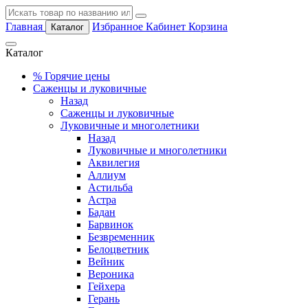
Главная
Избранное
Кабинет
Корзина
Каталог
Каталог
%
Горячие цены
Саженцы и луковичные
Назад
Саженцы и луковичные
Луковичные и многолетники
Назад
Луковичные и многолетники
Аквилегия
Аллиум
Астильба
Астра
Бадан
Барвинок
Безвременник
Белоцветник
Вейник
Вероника
Гейхера
Герань