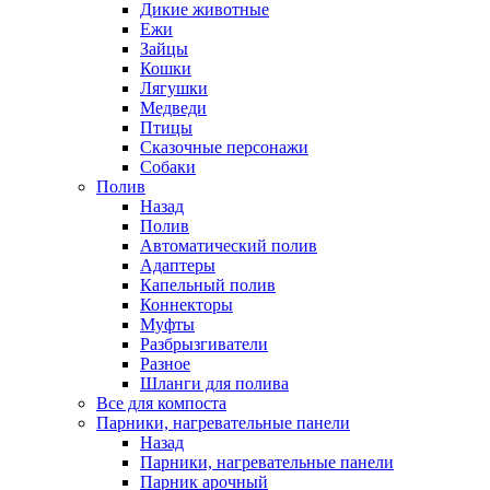
Дикие животные
Ежи
Зайцы
Кошки
Лягушки
Медведи
Птицы
Сказочные персонажи
Собаки
Полив
Назад
Полив
Автоматический полив
Адаптеры
Капельный полив
Коннекторы
Муфты
Разбрызгиватели
Разное
Шланги для полива
Все для компоста
Парники, нагревательные панели
Назад
Парники, нагревательные панели
Парник арочный