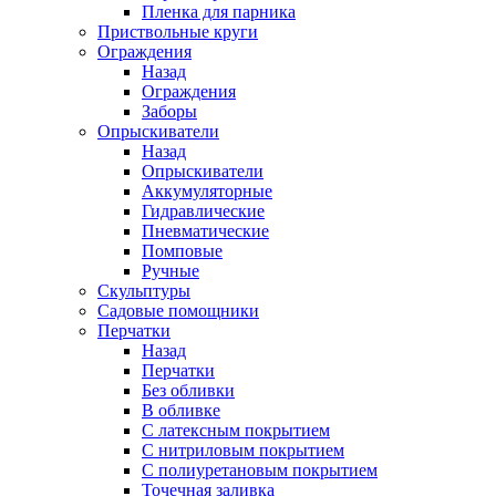
Пленка для парника
Приствольные круги
Ограждения
Назад
Ограждения
Заборы
Опрыскиватели
Назад
Опрыскиватели
Аккумуляторные
Гидравлические
Пневматические
Помповые
Ручные
Скульптуры
Садовые помощники
Перчатки
Назад
Перчатки
Без обливки
В обливке
С латексным покрытием
С нитриловым покрытием
С полиуретановым покрытием
Точечная заливка