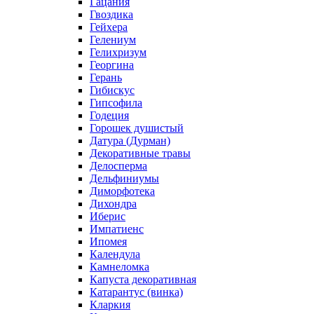
Гацания
Гвоздика
Гейхера
Гелениум
Гелихризум
Георгина
Герань
Гибискус
Гипсофила
Годеция
Горошек душистый
Датура (Дурман)
Декоративные травы
Делосперма
Дельфиниумы
Диморфотека
Дихондра
Иберис
Импатиенс
Ипомея
Календула
Камнеломка
Капуста декоративная
Катарантус (винка)
Кларкия