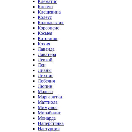
Клематис
Клеома
Клещевина
Колеус
Колокольчик
Кореопсис
Космея
Котовник
Кохия
Лаванда
Лаватера
Левкой
Лен
Лианы
Лихнис
Лобелия
Люпин
Мальва
Маргаритка
Маттиола
Мимулюс
Мирабилис
Монарда
Наперстянка
Настурция