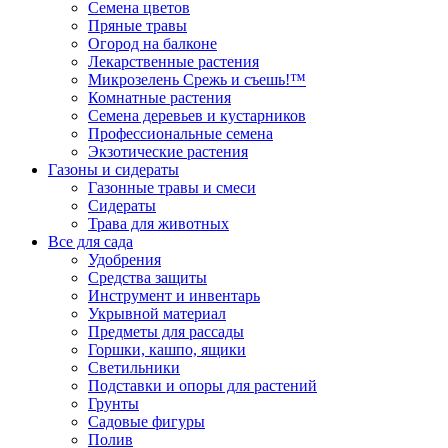
Семена цветов
Пряные травы
Огород на балконе
Лекарственные растения
Микрозелень Срежь и съешь!™
Комнатные растения
Семена деревьев и кустарников
Профессиональные семена
Экзотические растения
Газоны и сидераты
Газонные травы и смеси
Сидераты
Трава для животных
Все для сада
Удобрения
Средства защиты
Инструмент и инвентарь
Укрывной материал
Предметы для рассады
Горшки, кашпо, ящики
Светильники
Подставки и опоры для растений
Грунты
Садовые фигуры
Полив