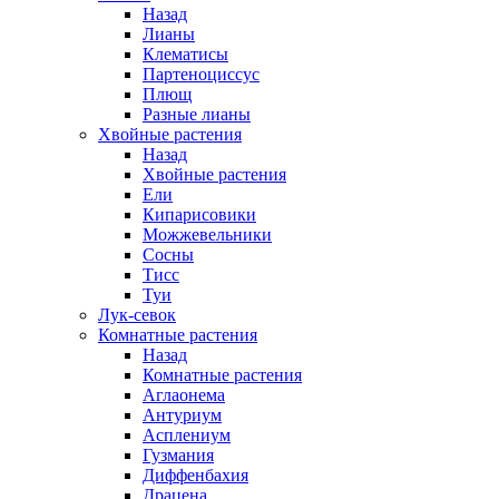
Назад
Лианы
Клематисы
Партеноциссус
Плющ
Разные лианы
Хвойные растения
Назад
Хвойные растения
Ели
Кипарисовики
Можжевельники
Сосны
Тисс
Туи
Лук-севок
Комнатные растения
Назад
Комнатные растения
Аглаонема
Антуриум
Асплениум
Гузмания
Диффенбахия
Драцена