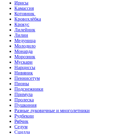
Ирисы
Камассия
Котовник
Кровохлёбка
Крокус
Лилейник
Лилии
Медуница
Молодило
Монарда
Морозник
Мускари
Нарциссы
Нивяник
Пеннисетум
Пионы
Подснежники
Примула
Пролеска
Пушкиния
Разные луковичные и многолетники
Рудбекии
Рябчик
Седум
Сцилла