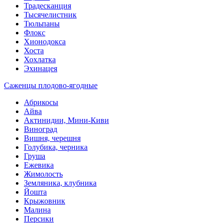
Традесканция
Тысячелистник
Тюльпаны
Флокс
Хионодокса
Хоста
Хохлатка
Эхинацея
Саженцы плодово-ягодные
Абрикосы
Айва
Актинидии, Мини-Киви
Виноград
Вишня, черешня
Голубика, черника
Груша
Ежевика
Жимолость
Земляника, клубника
Йошта
Крыжовник
Малина
Персики