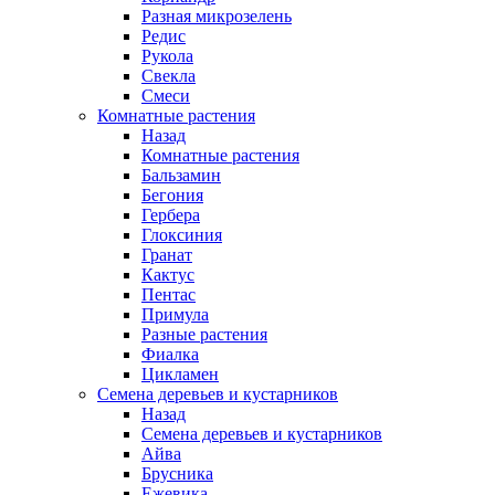
Разная микрозелень
Редис
Рукола
Свекла
Смеси
Комнатные растения
Назад
Комнатные растения
Бальзамин
Бегония
Гербера
Глоксиния
Гранат
Кактус
Пентас
Примула
Разные растения
Фиалка
Цикламен
Семена деревьев и кустарников
Назад
Семена деревьев и кустарников
Айва
Брусника
Ежевика