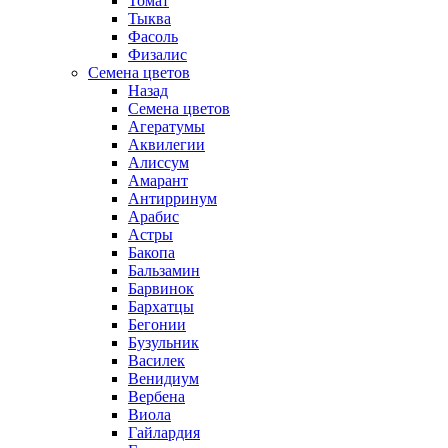
Томат
Тыква
Фасоль
Физалис
Семена цветов
Назад
Семена цветов
Агератумы
Аквилегии
Алиссум
Амарант
Антирринум
Арабис
Астры
Бакопа
Бальзамин
Барвинок
Бархатцы
Бегонии
Бузульник
Василек
Венидиум
Вербена
Виола
Гайлардия