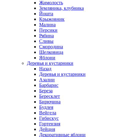
Жимолость
Земляника, клубника
Йошта
Крыжовник
Малина
Персики
Рябина
Сливы
Смородина
Шелковица
Яблони
Деревья и кустарники
Назад
Деревья и кустарники
Азалии
Барбарис
Береза
Бересклет
Бирючина
Будлея
Вейгела
Гибискус
Гортензия
Дейция
Декоративные яблони