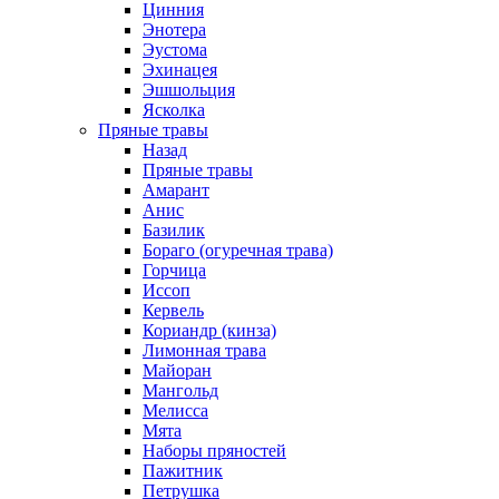
Цинния
Энотера
Эустома
Эхинацея
Эшшольция
Ясколка
Пряные травы
Назад
Пряные травы
Амарант
Анис
Базилик
Бораго (огуречная трава)
Горчица
Иссоп
Кервель
Кориандр (кинза)
Лимонная трава
Майоран
Мангольд
Мелисса
Мята
Наборы пряностей
Пажитник
Петрушка