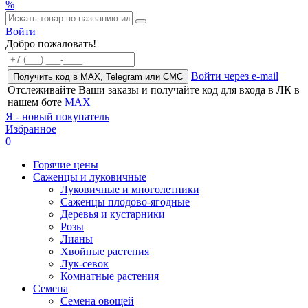
%
Войти
Добро пожаловать!
Войти через e-mail
Получить код в MAX, Telegram или СМС
Отслеживайте Ваши заказы и получайте код для входа в ЛК в
нашем боте
MAX
Я - новый покупатель
Избранное
0
Горячие цены
Саженцы и луковичные
Луковичные и многолетники
Саженцы плодово-ягодные
Деревья и кустарники
Розы
Лианы
Хвойные растения
Лук-севок
Комнатные растения
Семена
Семена овощей