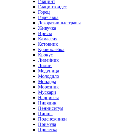
Гиацинт
Гиацинтоидес
Горец
Горечавка
Декоративные травы
Живучка
Ирисы
Камассия
Котовник
Кровохлёбка
Крокус
Лилейник
Лилии
Медуница
Молодило
Монарда
Морозник
Мускари
Нарциссы
Нивяник
Пеннисетум
Пионы
Подснежники
Примула
Пролеска