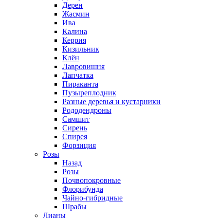
Дерен
Жасмин
Ива
Калина
Керрия
Кизильник
Клён
Лавровишня
Лапчатка
Пираканта
Пузыреплодник
Разные деревья и кустарники
Рододендроны
Самшит
Сирень
Спирея
Форзиция
Розы
Назад
Розы
Почвопокровные
Флорибунда
Чайно-гибридные
Шрабы
Лианы