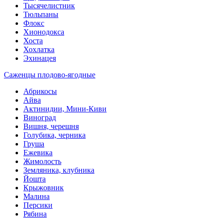
Тысячелистник
Тюльпаны
Флокс
Хионодокса
Хоста
Хохлатка
Эхинацея
Саженцы плодово-ягодные
Абрикосы
Айва
Актинидии, Мини-Киви
Виноград
Вишня, черешня
Голубика, черника
Груша
Ежевика
Жимолость
Земляника, клубника
Йошта
Крыжовник
Малина
Персики
Рябина