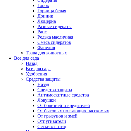
Сидераты
Горох
Горчица белая
Донник
Люцерна
Разные сидераты
Рапс
Редька масличная
Смесь сидератов
Фацелия
Трава для животных
Все для сада
Назад
Все для сада
Удобрения
Средства защиты
Назад
Средства защиты
Антимоскитные средства
Ловушки
От болезней и вредителей
От бытовых ползающих насекомых
От грызунов и змей
Отпугиватели
Сетки от птиц