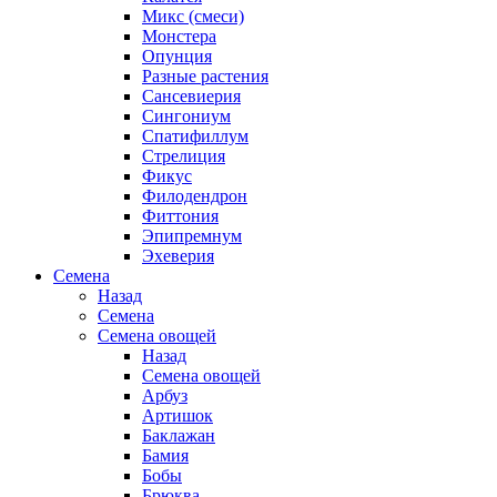
Микс (смеси)
Монстера
Опунция
Разные растения
Сансевиерия
Сингониум
Спатифиллум
Стрелиция
Фикус
Филодендрон
Фиттония
Эпипремнум
Эхеверия
Семена
Назад
Семена
Семена овощей
Назад
Семена овощей
Арбуз
Артишок
Баклажан
Бамия
Бобы
Брюква