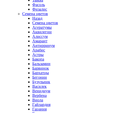
Тыква
Фасоль
Физалис
Семена цветов
Назад
Семена цветов
Агератумы
Аквилегии
Алиссум
Амарант
Антирринум
Арабис
Астры
Бакопа
Бальзамин
Барвинок
Бархатцы
Бегонии
Бузульник
Василек
Венидиум
Вербена
Виола
Гайлардия
Гацания