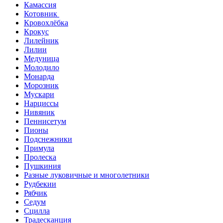
Камассия
Котовник
Кровохлёбка
Крокус
Лилейник
Лилии
Медуница
Молодило
Монарда
Морозник
Мускари
Нарциссы
Нивяник
Пеннисетум
Пионы
Подснежники
Примула
Пролеска
Пушкиния
Разные луковичные и многолетники
Рудбекии
Рябчик
Седум
Сцилла
Традесканция