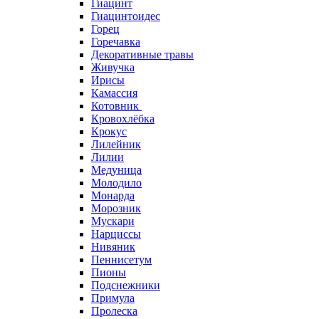
Гиацинт
Гиацинтоидес
Горец
Горечавка
Декоративные травы
Живучка
Ирисы
Камассия
Котовник
Кровохлёбка
Крокус
Лилейник
Лилии
Медуница
Молодило
Монарда
Морозник
Мускари
Нарциссы
Нивяник
Пеннисетум
Пионы
Подснежники
Примула
Пролеска