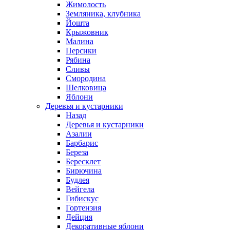
Жимолость
Земляника, клубника
Йошта
Крыжовник
Малина
Персики
Рябина
Сливы
Смородина
Шелковица
Яблони
Деревья и кустарники
Назад
Деревья и кустарники
Азалии
Барбарис
Береза
Бересклет
Бирючина
Будлея
Вейгела
Гибискус
Гортензия
Дейция
Декоративные яблони