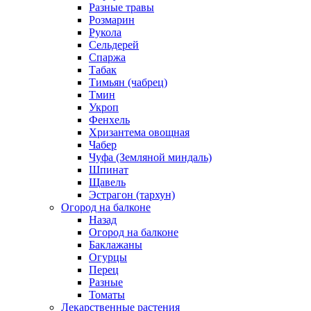
Разные травы
Розмарин
Рукола
Сельдерей
Спаржа
Табак
Тимьян (чабрец)
Тмин
Укроп
Фенхель
Хризантема овощная
Чабер
Чуфа (Земляной миндаль)
Шпинат
Щавель
Эстрагон (тархун)
Огород на балконе
Назад
Огород на балконе
Баклажаны
Огурцы
Перец
Разные
Томаты
Лекарственные растения