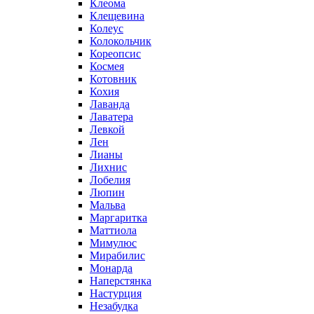
Клеома
Клещевина
Колеус
Колокольчик
Кореопсис
Космея
Котовник
Кохия
Лаванда
Лаватера
Левкой
Лен
Лианы
Лихнис
Лобелия
Люпин
Мальва
Маргаритка
Маттиола
Мимулюс
Мирабилис
Монарда
Наперстянка
Настурция
Незабудка