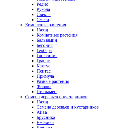
Редис
Рукола
Свекла
Смеси
Комнатные растения
Назад
Комнатные растения
Бальзамин
Бегония
Гербера
Глоксиния
Гранат
Кактус
Пентас
Примула
Разные растения
Фиалка
Цикламен
Семена деревьев и кустарников
Назад
Семена деревьев и кустарников
Айва
Брусника
Ежевика
Клюква