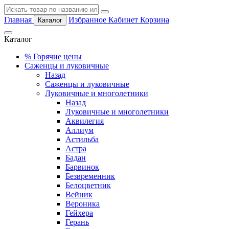
Главная
Избранное
Кабинет
Корзина
Каталог
Каталог
%
Горячие цены
Саженцы и луковичные
Назад
Саженцы и луковичные
Луковичные и многолетники
Назад
Луковичные и многолетники
Аквилегия
Аллиум
Астильба
Астра
Бадан
Барвинок
Безвременник
Белоцветник
Вейник
Вероника
Гейхера
Герань