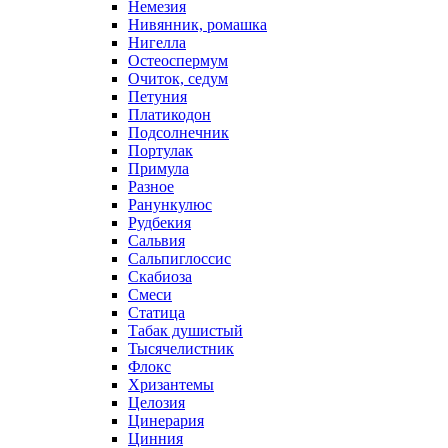
Немезия
Нивянник, ромашка
Нигелла
Остеоспермум
Очиток, седум
Петуния
Платикодон
Подсолнечник
Портулак
Примула
Разное
Ранункулюс
Рудбекия
Сальвия
Сальпиглоссис
Скабиоза
Смеси
Статица
Табак душистый
Тысячелистник
Флокс
Хризантемы
Целозия
Цинерария
Цинния