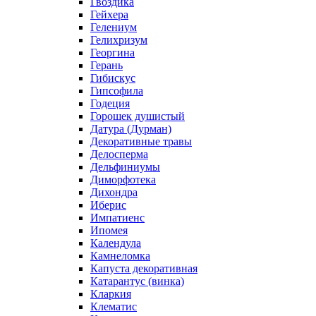
Гвоздика
Гейхера
Гелениум
Гелихризум
Георгина
Герань
Гибискус
Гипсофила
Годеция
Горошек душистый
Датура (Дурман)
Декоративные травы
Делосперма
Дельфиниумы
Диморфотека
Дихондра
Иберис
Импатиенс
Ипомея
Календула
Камнеломка
Капуста декоративная
Катарантус (винка)
Кларкия
Клематис