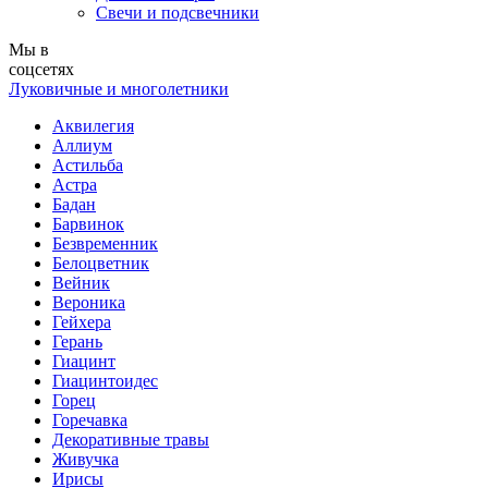
Свечи и подсвечники
Мы в
соцсетях
Луковичные и многолетники
Аквилегия
Аллиум
Астильба
Астра
Бадан
Барвинок
Безвременник
Белоцветник
Вейник
Вероника
Гейхера
Герань
Гиацинт
Гиацинтоидес
Горец
Горечавка
Декоративные травы
Живучка
Ирисы