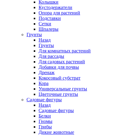
Колышки
Кустодержатели
Опора для растений
Подставки
Сетки
Шпалеры
Грунты
Назад
Грунты
Для комнатных растений
Для рассады
Для садовых растений
Добавки для почвы
Дренаж
Кокосовый субстрат
Кора
Универсальные грунты
Цветочные грунты
Садовые фигуры
Назад
Садовые фигуры
Белки
Гномы
Грибы
Дикие животные