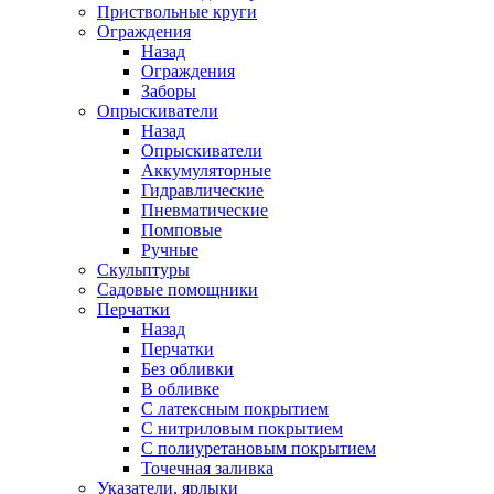
Приствольные круги
Ограждения
Назад
Ограждения
Заборы
Опрыскиватели
Назад
Опрыскиватели
Аккумуляторные
Гидравлические
Пневматические
Помповые
Ручные
Скульптуры
Садовые помощники
Перчатки
Назад
Перчатки
Без обливки
В обливке
С латексным покрытием
С нитриловым покрытием
С полиуретановым покрытием
Точечная заливка
Указатели, ярлыки