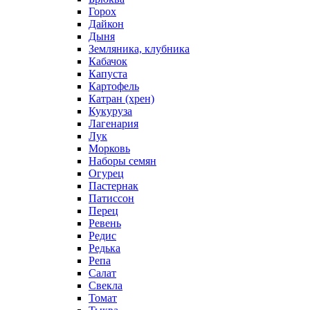
Горох
Дайкон
Дыня
Земляника, клубника
Кабачок
Капуста
Картофель
Катран (хрен)
Кукуруза
Лагенария
Лук
Морковь
Наборы семян
Огурец
Пастернак
Патиссон
Перец
Ревень
Редис
Редька
Репа
Салат
Свекла
Томат