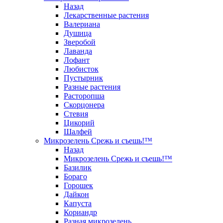
Назад
Лекарственные растения
Валериана
Душица
Зверобой
Лаванда
Лофант
Любисток
Пустырник
Разные растения
Расторопша
Скорцонера
Стевия
Цикорий
Шалфей
Микрозелень Срежь и съешь!™
Назад
Микрозелень Срежь и съешь!™
Базилик
Бораго
Горошек
Дайкон
Капуста
Кориандр
Разная микрозелень