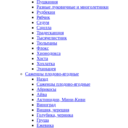
Пушкиния
Разные луковичные и многолетники
Рудбекии
Рябчик
Седум
Сцилла
Традесканция
Тысячелистник
Тюльпаны
Флокс
Хионодокса
Хоста
Хохлатка
Эхинацея
Саженцы плодово-ягодные
Назад
Саженцы плодово-ягодные
Абрикосы
Айва
Актинидии, Мини-Киви
Виноград
Вишня, черешня
Голубика, черника
Груша
Ежевика