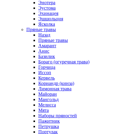
Энотера
Эустома
Эхинацея
Эшшольция
Ясколка
Пряные травы
Назад
Пряные травы
Амарант
Анис
Базилик
Бораго (огуречная трава)
Горчица
Иссоп
Кервель
Кориандр (кинза)
Лимонная трава
Майоран
Мангольд
Мелисса
Мята
Наборы пряностей
Пажитник
Петрушка
Портулак