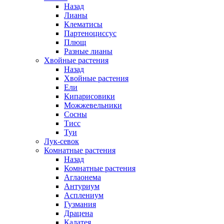
Назад
Лианы
Клематисы
Партеноциссус
Плющ
Разные лианы
Хвойные растения
Назад
Хвойные растения
Ели
Кипарисовики
Можжевельники
Сосны
Тисс
Туи
Лук-севок
Комнатные растения
Назад
Комнатные растения
Аглаонема
Антуриум
Асплениум
Гузмания
Драцена
Калатея