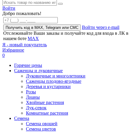
Войти
Добро пожаловать!
Войти через e-mail
Получить код в MAX, Telegram или СМС
Отслеживайте Ваши заказы и получайте код для входа в ЛК в
нашем боте
MAX
Я - новый покупатель
Избранное
0
Горячие цены
Саженцы и луковичные
Луковичные и многолетники
Саженцы плодово-ягодные
Деревья и кустарники
Розы
Лианы
Хвойные растения
Лук-севок
Комнатные растения
Семена
Семена овощей
Семена цветов