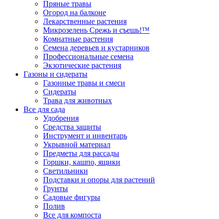
Пряные травы
Огород на балконе
Лекарственные растения
Микрозелень Срежь и съешь!™
Комнатные растения
Семена деревьев и кустарников
Профессиональные семена
Экзотические растения
Газоны и сидераты
Газонные травы и смеси
Сидераты
Трава для животных
Все для сада
Удобрения
Средства защиты
Инструмент и инвентарь
Укрывной материал
Предметы для рассады
Горшки, кашпо, ящики
Светильники
Подставки и опоры для растений
Грунты
Садовые фигуры
Полив
Все для компоста