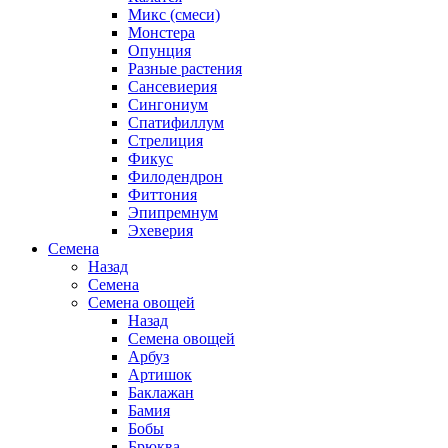
Микс (смеси)
Монстера
Опунция
Разные растения
Сансевиерия
Сингониум
Спатифиллум
Стрелиция
Фикус
Филодендрон
Фиттония
Эпипремнум
Эхеверия
Семена
Назад
Семена
Семена овощей
Назад
Семена овощей
Арбуз
Артишок
Баклажан
Бамия
Бобы
Брюква