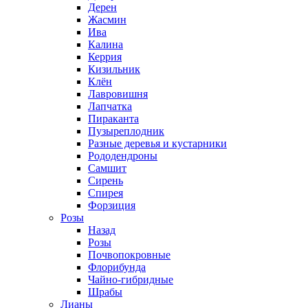
Дерен
Жасмин
Ива
Калина
Керрия
Кизильник
Клён
Лавровишня
Лапчатка
Пираканта
Пузыреплодник
Разные деревья и кустарники
Рододендроны
Самшит
Сирень
Спирея
Форзиция
Розы
Назад
Розы
Почвопокровные
Флорибунда
Чайно-гибридные
Шрабы
Лианы