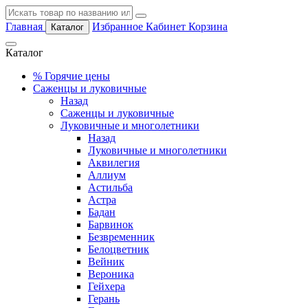
Главная
Избранное
Кабинет
Корзина
Каталог
Каталог
%
Горячие цены
Саженцы и луковичные
Назад
Саженцы и луковичные
Луковичные и многолетники
Назад
Луковичные и многолетники
Аквилегия
Аллиум
Астильба
Астра
Бадан
Барвинок
Безвременник
Белоцветник
Вейник
Вероника
Гейхера
Герань