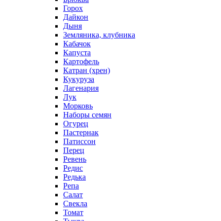
Горох
Дайкон
Дыня
Земляника, клубника
Кабачок
Капуста
Картофель
Катран (хрен)
Кукуруза
Лагенария
Лук
Морковь
Наборы семян
Огурец
Пастернак
Патиссон
Перец
Ревень
Редис
Редька
Репа
Салат
Свекла
Томат