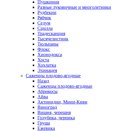
Пушкиния
Разные луковичные и многолетники
Рудбекии
Рябчик
Седум
Сцилла
Традесканция
Тысячелистник
Тюльпаны
Флокс
Хионодокса
Хоста
Хохлатка
Эхинацея
Саженцы плодово-ягодные
Назад
Саженцы плодово-ягодные
Абрикосы
Айва
Актинидии, Мини-Киви
Виноград
Вишня, черешня
Голубика, черника
Груша
Ежевика