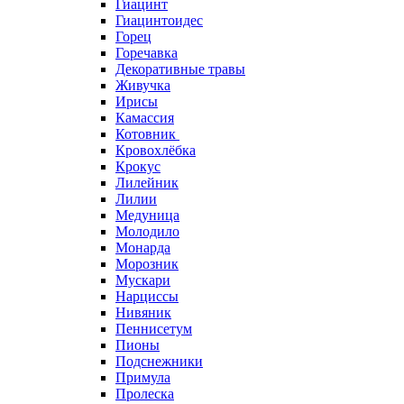
Гиацинт
Гиацинтоидес
Горец
Горечавка
Декоративные травы
Живучка
Ирисы
Камассия
Котовник
Кровохлёбка
Крокус
Лилейник
Лилии
Медуница
Молодило
Монарда
Морозник
Мускари
Нарциссы
Нивяник
Пеннисетум
Пионы
Подснежники
Примула
Пролеска