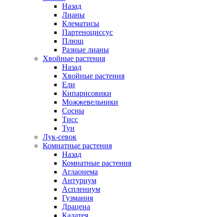
Назад
Лианы
Клематисы
Партеноциссус
Плющ
Разные лианы
Хвойные растения
Назад
Хвойные растения
Ели
Кипарисовики
Можжевельники
Сосны
Тисс
Туи
Лук-севок
Комнатные растения
Назад
Комнатные растения
Аглаонема
Антуриум
Асплениум
Гузмания
Драцена
Калатея