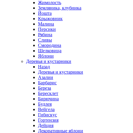
Жимолость
Земляника, клубника
Йошта
Крыжовник
Малина
Персики
Рябина
Сливы
Смородина
Шелковица
Яблони
Деревья и кустарники
Назад
Деревья и кустарники
Азалии
Барбарис
Береза
Бересклет
Бирючина
Будлея
Вейгела
Гибискус
Гортензия
Дейция
Декоративные яблони