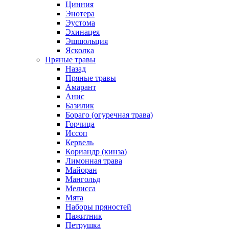
Цинния
Энотера
Эустома
Эхинацея
Эшшольция
Ясколка
Пряные травы
Назад
Пряные травы
Амарант
Анис
Базилик
Бораго (огуречная трава)
Горчица
Иссоп
Кервель
Кориандр (кинза)
Лимонная трава
Майоран
Мангольд
Мелисса
Мята
Наборы пряностей
Пажитник
Петрушка