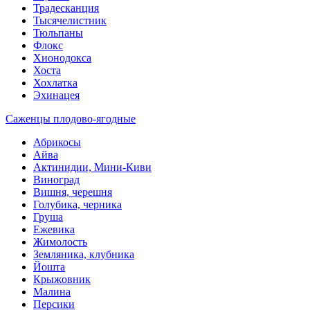
Традесканция
Тысячелистник
Тюльпаны
Флокс
Хионодокса
Хоста
Хохлатка
Эхинацея
Саженцы плодово-ягодные
Абрикосы
Айва
Актинидии, Мини-Киви
Виноград
Вишня, черешня
Голубика, черника
Груша
Ежевика
Жимолость
Земляника, клубника
Йошта
Крыжовник
Малина
Персики