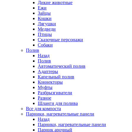
Дикие животные
Ежи
Зайцы
Кошки
Лягушки
Медведи
Птицы
Сказочные персонажи
Собаки
Полив
Назад
Полив
Автоматический полив
Адаптеры
Капельный полив
Коннекторы
Муфты
Разбрызгиватели
Разное
Шланги для полива
Все для компоста
Парники, нагревательные панели
Назад
Парники, нагревательные панели
Парник арочный