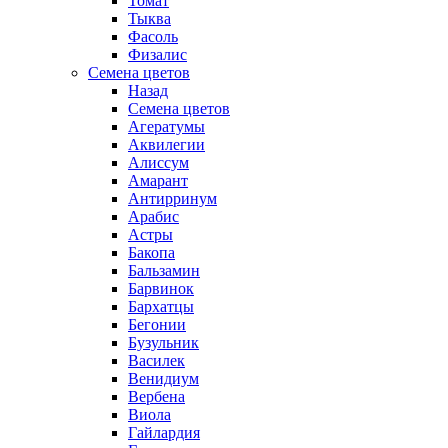
Томат
Тыква
Фасоль
Физалис
Семена цветов
Назад
Семена цветов
Агератумы
Аквилегии
Алиссум
Амарант
Антирринум
Арабис
Астры
Бакопа
Бальзамин
Барвинок
Бархатцы
Бегонии
Бузульник
Василек
Венидиум
Вербена
Виола
Гайлардия