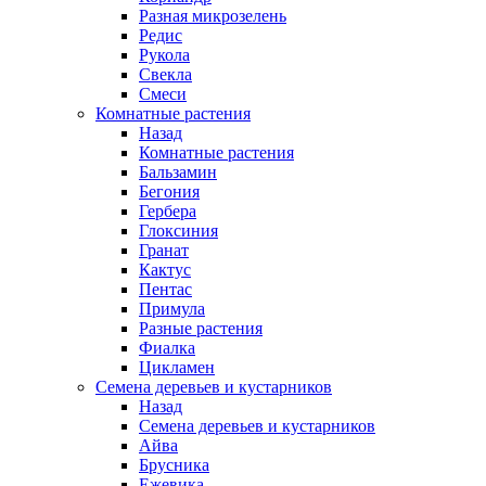
Разная микрозелень
Редис
Рукола
Свекла
Смеси
Комнатные растения
Назад
Комнатные растения
Бальзамин
Бегония
Гербера
Глоксиния
Гранат
Кактус
Пентас
Примула
Разные растения
Фиалка
Цикламен
Семена деревьев и кустарников
Назад
Семена деревьев и кустарников
Айва
Брусника
Ежевика