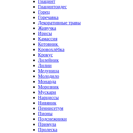
Гиацинт
Гиацинтоидес
Горец
Горечавка
Декоративные травы
Живучка
Ирисы
Камассия
Котовник
Кровохлёбка
Крокус
Лилейник
Лилии
Медуница
Молодило
Монарда
Морозник
Мускари
Нарциссы
Нивяник
Пеннисетум
Пионы
Подснежники
Примула
Пролеска