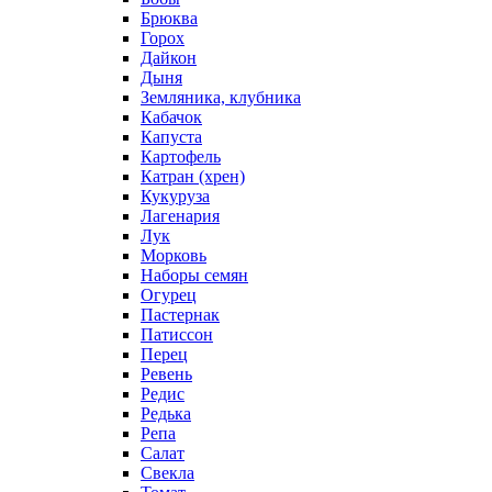
Брюква
Горох
Дайкон
Дыня
Земляника, клубника
Кабачок
Капуста
Картофель
Катран (хрен)
Кукуруза
Лагенария
Лук
Морковь
Наборы семян
Огурец
Пастернак
Патиссон
Перец
Ревень
Редис
Редька
Репа
Салат
Свекла