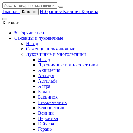
Главная
Избранное
Кабинет
Корзина
Каталог
Каталог
%
Горячие цены
Саженцы и луковичные
Назад
Саженцы и луковичные
Луковичные и многолетники
Назад
Луковичные и многолетники
Аквилегия
Аллиум
Астильба
Астра
Бадан
Барвинок
Безвременник
Белоцветник
Вейник
Вероника
Гейхера
Герань