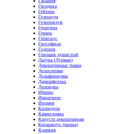
Гацания
Гвоздика
Гейхера
Гелениум
Гелихризум
Георгина
Герань
Гибискус
Гипсофила
Годеция
Горошек душистый
Датура (Дурман)
Декоративные травы
Делосперма
Дельфиниумы
Диморфотека
Дихондра
Иберис
Импатиенс
Ипомея
Календула
Камнеломка
Капуста декоративная
Катарантус (винка)
Кларкия