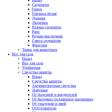
Назад
Сидераты
Горох
Горчица белая
Донник
Люцерна
Разные сидераты
Рапс
Редька масличная
Смесь сидератов
Фацелия
Трава для животных
Все для сада
Назад
Все для сада
Удобрения
Средства защиты
Назад
Средства защиты
Антимоскитные средства
Ловушки
От болезней и вредителей
От бытовых ползающих насекомых
От грызунов и змей
Отпугиватели