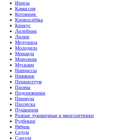
Ирисы
Камассия
Котовник
Кровохлёбка
Крокус
Лилейник
Лилии
Медуница
Молодило
Монарда
Морозник
Мускари
Нарциссы
Нивяник
Пеннисетум
Пионы
Подснежники
Примула
Пролеска
Пушкиния
Разные луковичные и многолетники
Рудбекии
Рябчик
Седум
Сцилла