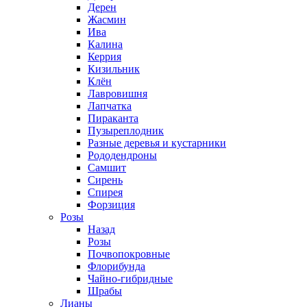
Дерен
Жасмин
Ива
Калина
Керрия
Кизильник
Клён
Лавровишня
Лапчатка
Пираканта
Пузыреплодник
Разные деревья и кустарники
Рододендроны
Самшит
Сирень
Спирея
Форзиция
Розы
Назад
Розы
Почвопокровные
Флорибунда
Чайно-гибридные
Шрабы
Лианы