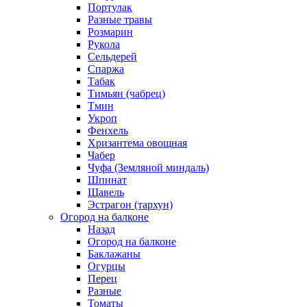
Портулак
Разные травы
Розмарин
Рукола
Сельдерей
Спаржа
Табак
Тимьян (чабрец)
Тмин
Укроп
Фенхель
Хризантема овощная
Чабер
Чуфа (Земляной миндаль)
Шпинат
Щавель
Эстрагон (тархун)
Огород на балконе
Назад
Огород на балконе
Баклажаны
Огурцы
Перец
Разные
Томаты