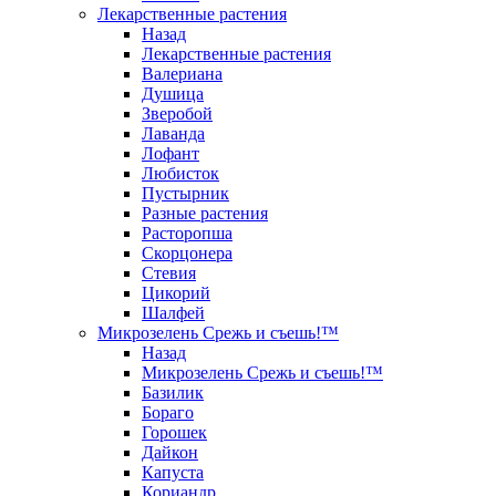
Лекарственные растения
Назад
Лекарственные растения
Валериана
Душица
Зверобой
Лаванда
Лофант
Любисток
Пустырник
Разные растения
Расторопша
Скорцонера
Стевия
Цикорий
Шалфей
Микрозелень Срежь и съешь!™
Назад
Микрозелень Срежь и съешь!™
Базилик
Бораго
Горошек
Дайкон
Капуста
Кориандр