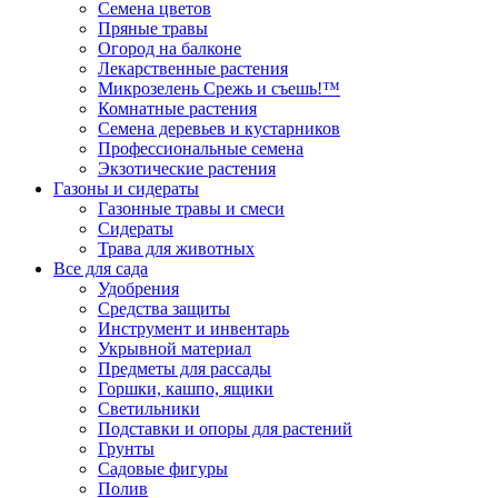
Семена цветов
Пряные травы
Огород на балконе
Лекарственные растения
Микрозелень Срежь и съешь!™
Комнатные растения
Семена деревьев и кустарников
Профессиональные семена
Экзотические растения
Газоны и сидераты
Газонные травы и смеси
Сидераты
Трава для животных
Все для сада
Удобрения
Средства защиты
Инструмент и инвентарь
Укрывной материал
Предметы для рассады
Горшки, кашпо, ящики
Светильники
Подставки и опоры для растений
Грунты
Садовые фигуры
Полив