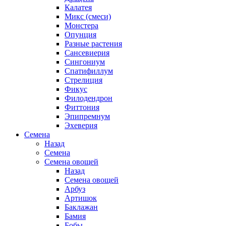
Калатея
Микс (смеси)
Монстера
Опунция
Разные растения
Сансевиерия
Сингониум
Спатифиллум
Стрелиция
Фикус
Филодендрон
Фиттония
Эпипремнум
Эхеверия
Семена
Назад
Семена
Семена овощей
Назад
Семена овощей
Арбуз
Артишок
Баклажан
Бамия
Бобы