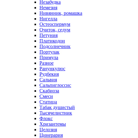
Незабудка
Немезия
Нивянник, ромашка
Нигелла
Остеоспермум
Очиток, седум
Петуния
Платикодон
Подсолнечник
Портулак
Примула
Разное
Ранункулюс
Рудбекия
Сальвия
Сальпиглоссис
Скабиоза
Смеси
Статица
Табак душистый
Тысячелистник
Флокс
Хризантемы
Целозия
Цинерария