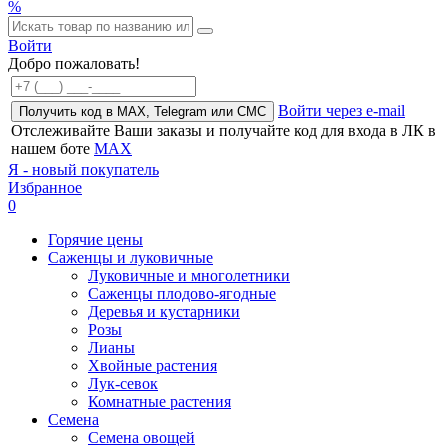
%
Войти
Добро пожаловать!
Войти через e-mail
Получить код в MAX, Telegram или СМС
Отслеживайте Ваши заказы и получайте код для входа в ЛК в
нашем боте
MAX
Я - новый покупатель
Избранное
0
Горячие цены
Саженцы и луковичные
Луковичные и многолетники
Саженцы плодово-ягодные
Деревья и кустарники
Розы
Лианы
Хвойные растения
Лук-севок
Комнатные растения
Семена
Семена овощей