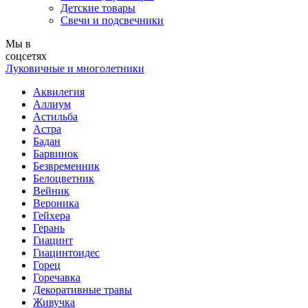
Детские товары
Свечи и подсвечники
Мы в
соцсетях
Луковичные и многолетники
Аквилегия
Аллиум
Астильба
Астра
Бадан
Барвинок
Безвременник
Белоцветник
Вейник
Вероника
Гейхера
Герань
Гиацинт
Гиацинтоидес
Горец
Горечавка
Декоративные травы
Живучка