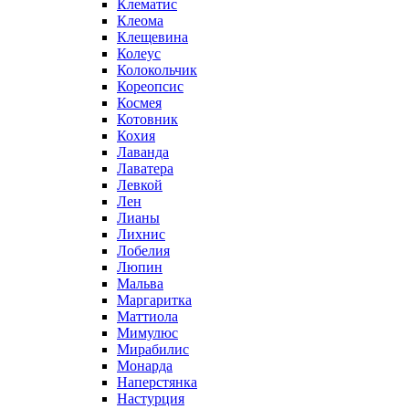
Клематис
Клеома
Клещевина
Колеус
Колокольчик
Кореопсис
Космея
Котовник
Кохия
Лаванда
Лаватера
Левкой
Лен
Лианы
Лихнис
Лобелия
Люпин
Мальва
Маргаритка
Маттиола
Мимулюс
Мирабилис
Монарда
Наперстянка
Настурция