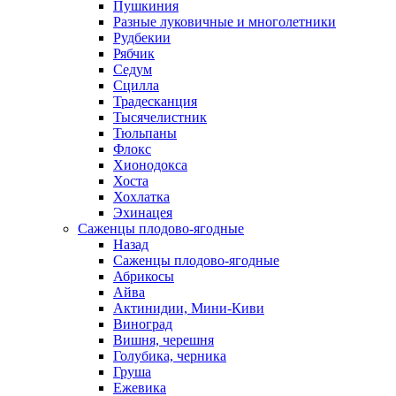
Пушкиния
Разные луковичные и многолетники
Рудбекии
Рябчик
Седум
Сцилла
Традесканция
Тысячелистник
Тюльпаны
Флокс
Хионодокса
Хоста
Хохлатка
Эхинацея
Саженцы плодово-ягодные
Назад
Саженцы плодово-ягодные
Абрикосы
Айва
Актинидии, Мини-Киви
Виноград
Вишня, черешня
Голубика, черника
Груша
Ежевика