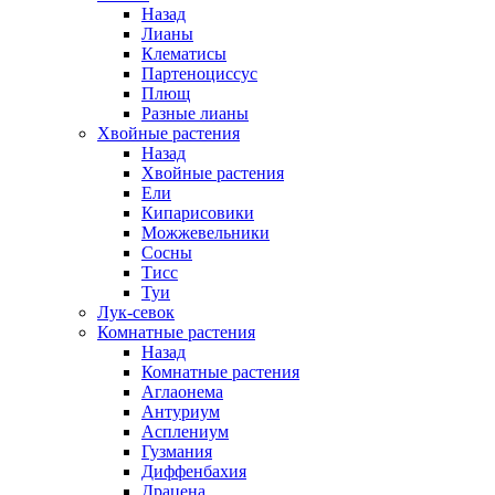
Назад
Лианы
Клематисы
Партеноциссус
Плющ
Разные лианы
Хвойные растения
Назад
Хвойные растения
Ели
Кипарисовики
Можжевельники
Сосны
Тисс
Туи
Лук-севок
Комнатные растения
Назад
Комнатные растения
Аглаонема
Антуриум
Асплениум
Гузмания
Диффенбахия
Драцена