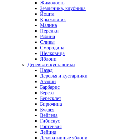
Жимолость
Земляника, клубника
Йошта
Крыжовник
Малина
Персики
Рябина
Сливы
Смородина
Шелковица
Яблони
Деревья и кустарники
Назад
Деревья и кустарники
Азалии
Барбарис
Береза
Бересклет
Бирючина
Будлея
Вейгела
Гибискус
Гортензия
Дейция
Декоративные яблони