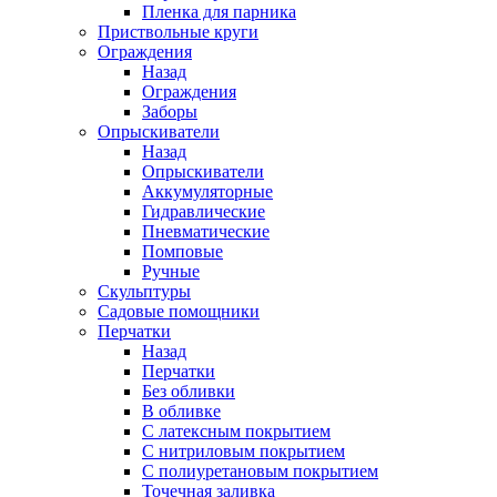
Пленка для парника
Приствольные круги
Ограждения
Назад
Ограждения
Заборы
Опрыскиватели
Назад
Опрыскиватели
Аккумуляторные
Гидравлические
Пневматические
Помповые
Ручные
Скульптуры
Садовые помощники
Перчатки
Назад
Перчатки
Без обливки
В обливке
С латексным покрытием
С нитриловым покрытием
С полиуретановым покрытием
Точечная заливка