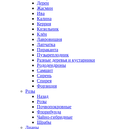
Дерен
Жасмин
Ива
Калина
Керрия
Кизильник
Клён
Лавровишня
Лапчатка
Пираканта
Пузыреплодник
Разные деревья и кустарники
Рододендроны
Самшит
Сирень
Спирея
Форзиция
Розы
Назад
Розы
Почвопокровные
Флорибунда
Чайно-гибридные
Шрабы
Лианы