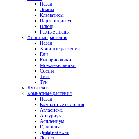
Назад
Лианы
Клематисы
Партеноциссус
Плющ
Разные лианы
Хвойные растения
Назад
Хвойные растения
Ели
Кипарисовики
Можжевельники
Сосны
Тисс
Туи
Лук-севок
Комнатные растения
Назад
Комнатные растения
Аглаонема
Антуриум
Асплениум
Гузмания
Диффенбахия
Драцена