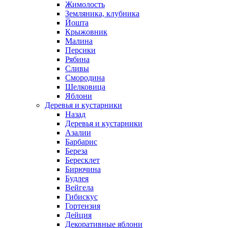
Жимолость
Земляника, клубника
Йошта
Крыжовник
Малина
Персики
Рябина
Сливы
Смородина
Шелковица
Яблони
Деревья и кустарники
Назад
Деревья и кустарники
Азалии
Барбарис
Береза
Бересклет
Бирючина
Будлея
Вейгела
Гибискус
Гортензия
Дейция
Декоративные яблони