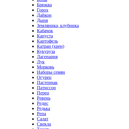
Брюква
Горох
Дайкон
Дыня
Земляника, клубника
Кабачок
Капуста
Картофель
Катран (хрен)
Кукуруза
Лагенария
Лук
Морковь
Наборы семян
Огурец
Пастернак
Патиссон
Перец
Ревень
Редис
Редька
Репа
Салат
Свекла