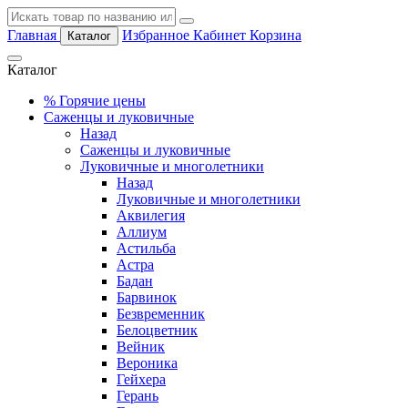
Главная
Избранное
Кабинет
Корзина
Каталог
Каталог
%
Горячие цены
Саженцы и луковичные
Назад
Саженцы и луковичные
Луковичные и многолетники
Назад
Луковичные и многолетники
Аквилегия
Аллиум
Астильба
Астра
Бадан
Барвинок
Безвременник
Белоцветник
Вейник
Вероника
Гейхера
Герань