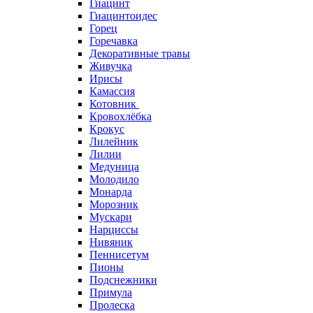
Гиацинт
Гиацинтоидес
Горец
Горечавка
Декоративные травы
Живучка
Ирисы
Камассия
Котовник
Кровохлёбка
Крокус
Лилейник
Лилии
Медуница
Молодило
Монарда
Морозник
Мускари
Нарциссы
Нивяник
Пеннисетум
Пионы
Подснежники
Примула
Пролеска