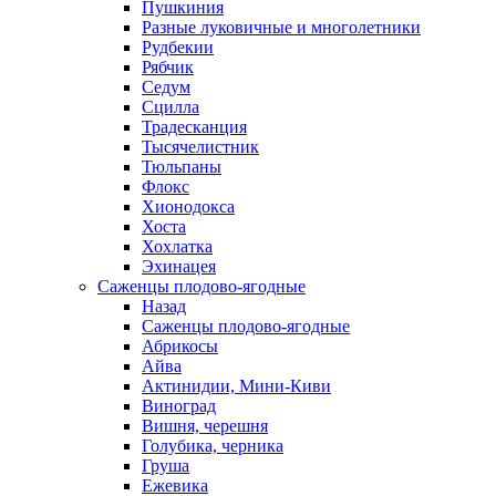
Пушкиния
Разные луковичные и многолетники
Рудбекии
Рябчик
Седум
Сцилла
Традесканция
Тысячелистник
Тюльпаны
Флокс
Хионодокса
Хоста
Хохлатка
Эхинацея
Саженцы плодово-ягодные
Назад
Саженцы плодово-ягодные
Абрикосы
Айва
Актинидии, Мини-Киви
Виноград
Вишня, черешня
Голубика, черника
Груша
Ежевика