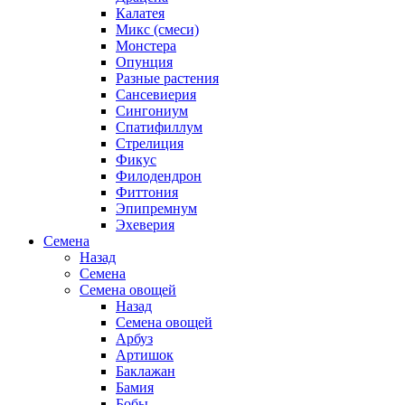
Калатея
Микс (смеси)
Монстера
Опунция
Разные растения
Сансевиерия
Сингониум
Спатифиллум
Стрелиция
Фикус
Филодендрон
Фиттония
Эпипремнум
Эхеверия
Семена
Назад
Семена
Семена овощей
Назад
Семена овощей
Арбуз
Артишок
Баклажан
Бамия
Бобы