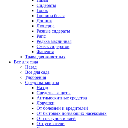
Назад
Сидераты
Горох
Горчица белая
Донник
Люцерна
Разные сидераты
Рапс
Редька масличная
Смесь сидератов
Фацелия
Трава для животных
Все для сада
Назад
Все для сада
Удобрения
Средства защиты
Назад
Средства защиты
Антимоскитные средства
Ловушки
От болезней и вредителей
От бытовых ползающих насекомых
От грызунов и змей
Отпугиватели