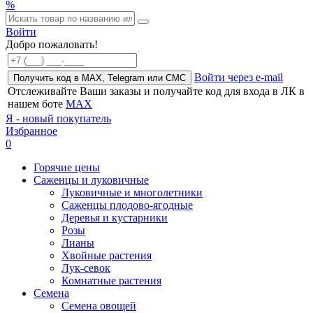
%
Войти
Добро пожаловать!
Войти через e-mail
Получить код в MAX, Telegram или СМС
Отслеживайте Ваши заказы и получайте код для входа в ЛК в
нашем боте
MAX
Я - новый покупатель
Избранное
0
Горячие цены
Саженцы и луковичные
Луковичные и многолетники
Саженцы плодово-ягодные
Деревья и кустарники
Розы
Лианы
Хвойные растения
Лук-севок
Комнатные растения
Семена
Семена овощей