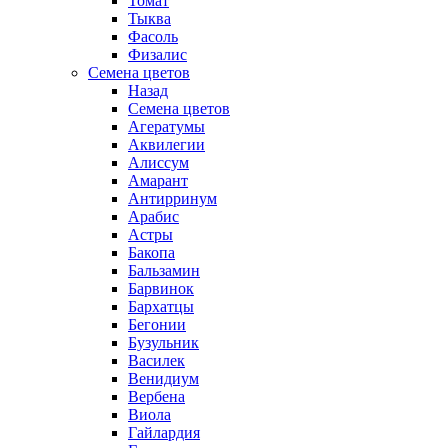
Томат
Тыква
Фасоль
Физалис
Семена цветов
Назад
Семена цветов
Агератумы
Аквилегии
Алиссум
Амарант
Антирринум
Арабис
Астры
Бакопа
Бальзамин
Барвинок
Бархатцы
Бегонии
Бузульник
Василек
Венидиум
Вербена
Виола
Гайлардия