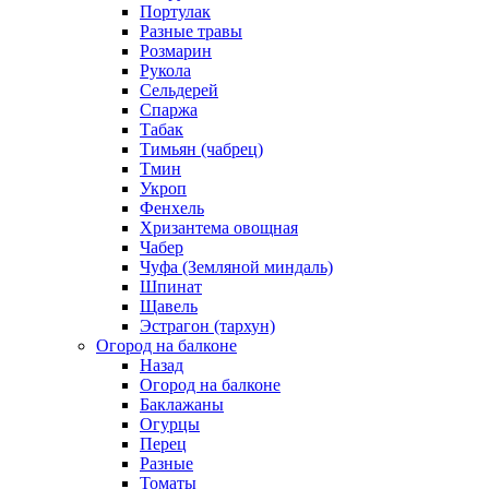
Портулак
Разные травы
Розмарин
Рукола
Сельдерей
Спаржа
Табак
Тимьян (чабрец)
Тмин
Укроп
Фенхель
Хризантема овощная
Чабер
Чуфа (Земляной миндаль)
Шпинат
Щавель
Эстрагон (тархун)
Огород на балконе
Назад
Огород на балконе
Баклажаны
Огурцы
Перец
Разные
Томаты