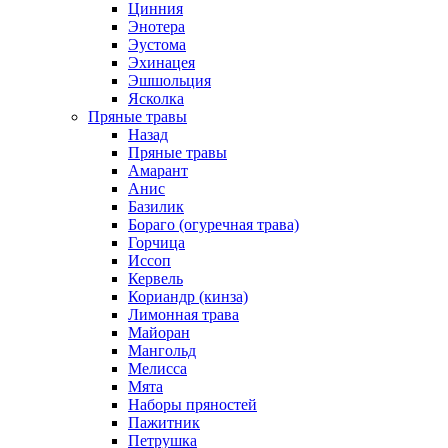
Цинния
Энотера
Эустома
Эхинацея
Эшшольция
Ясколка
Пряные травы
Назад
Пряные травы
Амарант
Анис
Базилик
Бораго (огуречная трава)
Горчица
Иссоп
Кервель
Кориандр (кинза)
Лимонная трава
Майоран
Мангольд
Мелисса
Мята
Наборы пряностей
Пажитник
Петрушка