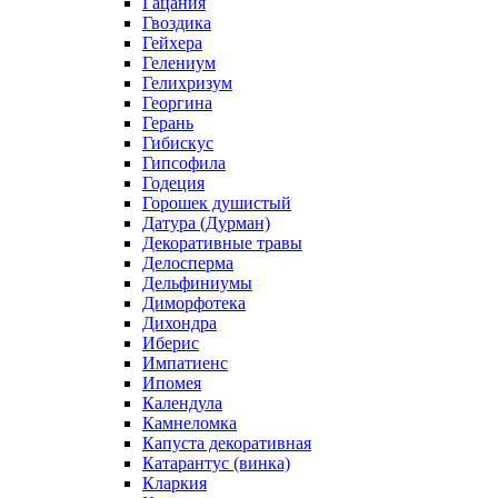
Гацания
Гвоздика
Гейхера
Гелениум
Гелихризум
Георгина
Герань
Гибискус
Гипсофила
Годеция
Горошек душистый
Датура (Дурман)
Декоративные травы
Делосперма
Дельфиниумы
Диморфотека
Дихондра
Иберис
Импатиенс
Ипомея
Календула
Камнеломка
Капуста декоративная
Катарантус (винка)
Кларкия