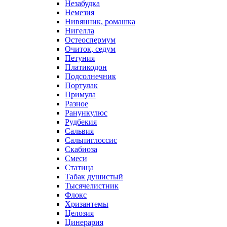
Незабудка
Немезия
Нивянник, ромашка
Нигелла
Остеоспермум
Очиток, седум
Петуния
Платикодон
Подсолнечник
Портулак
Примула
Разное
Ранункулюс
Рудбекия
Сальвия
Сальпиглоссис
Скабиоза
Смеси
Статица
Табак душистый
Тысячелистник
Флокс
Хризантемы
Целозия
Цинерария