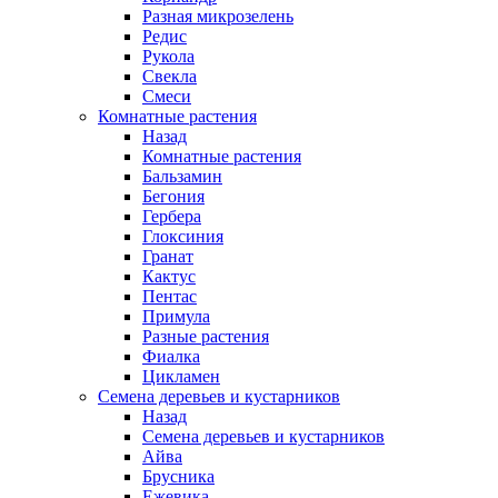
Разная микрозелень
Редис
Рукола
Свекла
Смеси
Комнатные растения
Назад
Комнатные растения
Бальзамин
Бегония
Гербера
Глоксиния
Гранат
Кактус
Пентас
Примула
Разные растения
Фиалка
Цикламен
Семена деревьев и кустарников
Назад
Семена деревьев и кустарников
Айва
Брусника
Ежевика