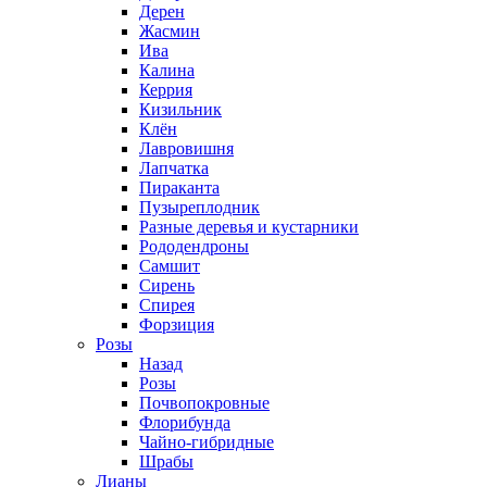
Дерен
Жасмин
Ива
Калина
Керрия
Кизильник
Клён
Лавровишня
Лапчатка
Пираканта
Пузыреплодник
Разные деревья и кустарники
Рододендроны
Самшит
Сирень
Спирея
Форзиция
Розы
Назад
Розы
Почвопокровные
Флорибунда
Чайно-гибридные
Шрабы
Лианы