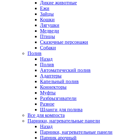
Дикие животные
Ежи
Зайцы
Кошки
Лягушки
Медведи
Птицы
Сказочные персонажи
Собаки
Полив
Назад
Полив
Автоматический полив
Адаптеры
Капельный полив
Коннекторы
Муфты
Разбрызгиватели
Разное
Шланги для полива
Все для компоста
Парники, нагревательные панели
Назад
Парники, нагревательные панели
Парник арочный