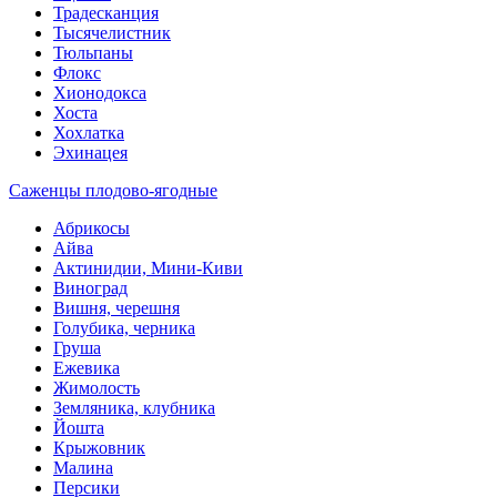
Традесканция
Тысячелистник
Тюльпаны
Флокс
Хионодокса
Хоста
Хохлатка
Эхинацея
Саженцы плодово-ягодные
Абрикосы
Айва
Актинидии, Мини-Киви
Виноград
Вишня, черешня
Голубика, черника
Груша
Ежевика
Жимолость
Земляника, клубника
Йошта
Крыжовник
Малина
Персики