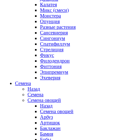
Калатея
Микс (смеси)
Монстера
Опунция
Разные растения
Сансевиерия
Сингониум
Спатифиллум
Стрелиция
Фикус
Филодендрон
Фиттония
Эпипремнум
Эхеверия
Семена
Назад
Семена
Семена овощей
Назад
Семена овощей
Арбуз
Артишок
Баклажан
Бамия
Бобы