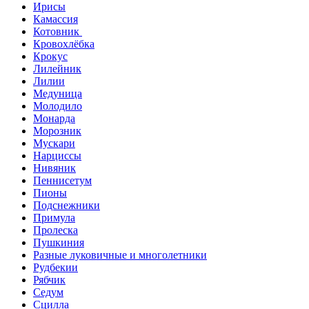
Ирисы
Камассия
Котовник
Кровохлёбка
Крокус
Лилейник
Лилии
Медуница
Молодило
Монарда
Морозник
Мускари
Нарциссы
Нивяник
Пеннисетум
Пионы
Подснежники
Примула
Пролеска
Пушкиния
Разные луковичные и многолетники
Рудбекии
Рябчик
Седум
Сцилла