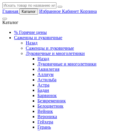
Главная
Избранное
Кабинет
Корзина
Каталог
Каталог
%
Горячие цены
Саженцы и луковичные
Назад
Саженцы и луковичные
Луковичные и многолетники
Назад
Луковичные и многолетники
Аквилегия
Аллиум
Астильба
Астра
Бадан
Барвинок
Безвременник
Белоцветник
Вейник
Вероника
Гейхера
Герань