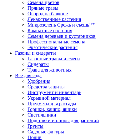
Семена цветов
Пряные травы
Огород на балконе
Лекарственные растения
Микрозелень Срежь и съешь!™
Комнатные растения
Семена деревьев и кустарников
Профессиональные семена
Экзотические растения
Газоны и сидераты
Газонные травы и смеси
Сидераты
Трава для животных
Все для сада
Удобрения
Средства защиты
Инструмент и инвентарь
Укрывной материал
Предметы для рассады
Горшки, кашпо, ящики
Светильники
Подставки и опоры для растений
Грунты
Садовые фигуры
Полив