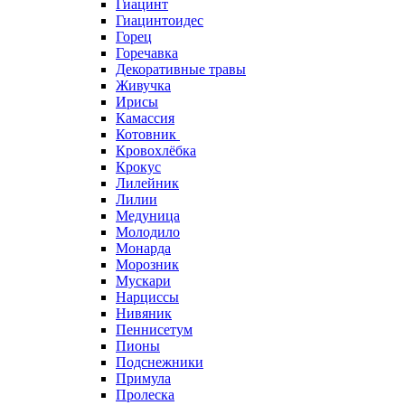
Гиацинт
Гиацинтоидес
Горец
Горечавка
Декоративные травы
Живучка
Ирисы
Камассия
Котовник
Кровохлёбка
Крокус
Лилейник
Лилии
Медуница
Молодило
Монарда
Морозник
Мускари
Нарциссы
Нивяник
Пеннисетум
Пионы
Подснежники
Примула
Пролеска