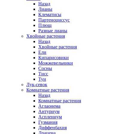
Назад
Лианы
Клематисы
Партеноциссус
Плющ
Разные лианы
Хвойные растения
Назад
Хвойные растения
Ели
Кипарисовики
Можжевельники
Сосны
Тисс
Туи
Лук-севок
Комнатные растения
Назад
Комнатные растения
Аглаонема
Антуриум
Асплениум
Гузмания
Диффенбахия
Драцена