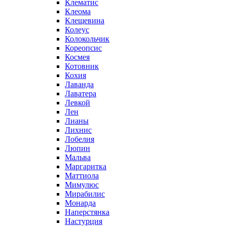
Клематис
Клеома
Клещевина
Колеус
Колокольчик
Кореопсис
Космея
Котовник
Кохия
Лаванда
Лаватера
Левкой
Лен
Лианы
Лихнис
Лобелия
Люпин
Мальва
Маргаритка
Маттиола
Мимулюс
Мирабилис
Монарда
Наперстянка
Настурция