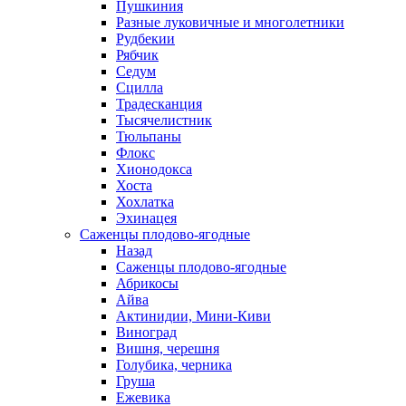
Пушкиния
Разные луковичные и многолетники
Рудбекии
Рябчик
Седум
Сцилла
Традесканция
Тысячелистник
Тюльпаны
Флокс
Хионодокса
Хоста
Хохлатка
Эхинацея
Саженцы плодово-ягодные
Назад
Саженцы плодово-ягодные
Абрикосы
Айва
Актинидии, Мини-Киви
Виноград
Вишня, черешня
Голубика, черника
Груша
Ежевика