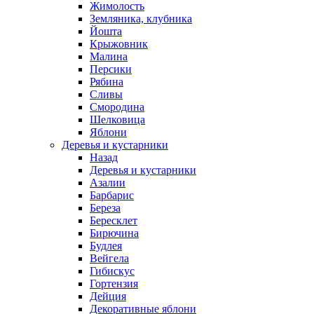
Жимолость
Земляника, клубника
Йошта
Крыжовник
Малина
Персики
Рябина
Сливы
Смородина
Шелковица
Яблони
Деревья и кустарники
Назад
Деревья и кустарники
Азалии
Барбарис
Береза
Бересклет
Бирючина
Будлея
Вейгела
Гибискус
Гортензия
Дейция
Декоративные яблони