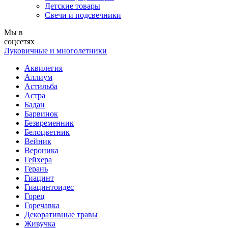
Детские товары
Свечи и подсвечники
Мы в
соцсетях
Луковичные и многолетники
Аквилегия
Аллиум
Астильба
Астра
Бадан
Барвинок
Безвременник
Белоцветник
Вейник
Вероника
Гейхера
Герань
Гиацинт
Гиацинтоидес
Горец
Горечавка
Декоративные травы
Живучка