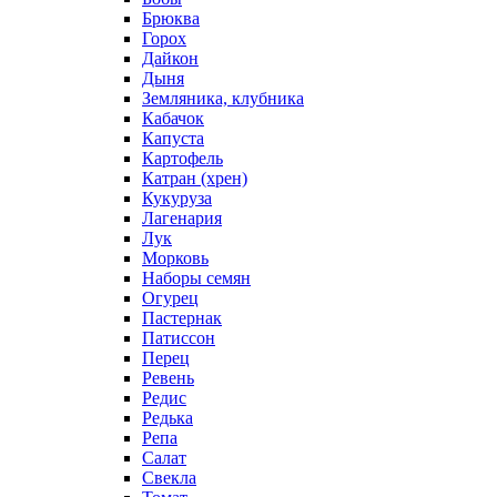
Брюква
Горох
Дайкон
Дыня
Земляника, клубника
Кабачок
Капуста
Картофель
Катран (хрен)
Кукуруза
Лагенария
Лук
Морковь
Наборы семян
Огурец
Пастернак
Патиссон
Перец
Ревень
Редис
Редька
Репа
Салат
Свекла