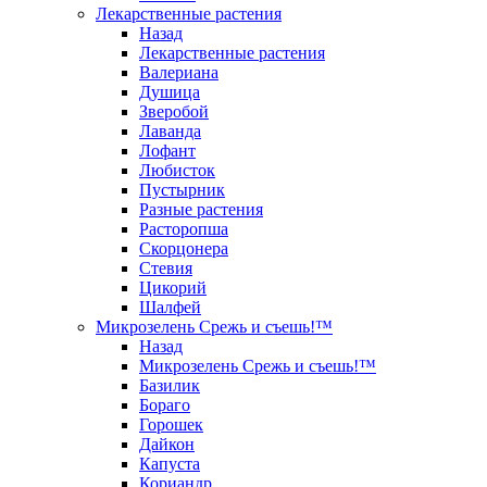
Лекарственные растения
Назад
Лекарственные растения
Валериана
Душица
Зверобой
Лаванда
Лофант
Любисток
Пустырник
Разные растения
Расторопша
Скорцонера
Стевия
Цикорий
Шалфей
Микрозелень Срежь и съешь!™
Назад
Микрозелень Срежь и съешь!™
Базилик
Бораго
Горошек
Дайкон
Капуста
Кориандр