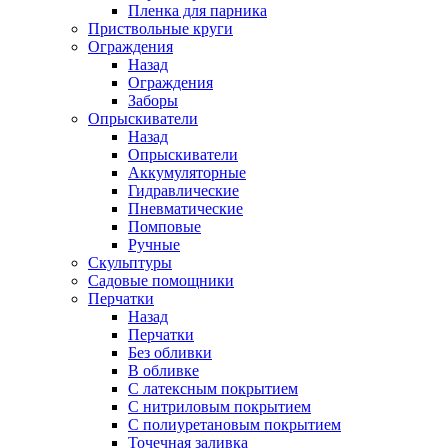
Пленка для парника
Приствольные круги
Ограждения
Назад
Ограждения
Заборы
Опрыскиватели
Назад
Опрыскиватели
Аккумуляторные
Гидравлические
Пневматические
Помповые
Ручные
Скульптуры
Садовые помощники
Перчатки
Назад
Перчатки
Без обливки
В обливке
С латексным покрытием
С нитриловым покрытием
С полиуретановым покрытием
Точечная заливка