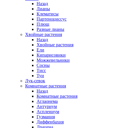
Назад
Лианы
Клематисы
Партеноциссус
Плющ
Разные лианы
Хвойные растения
Назад
Хвойные растения
Ели
Кипарисовики
Можжевельники
Сосны
Тисс
Туи
Лук-севок
Комнатные растения
Назад
Комнатные растения
Аглаонема
Антуриум
Асплениум
Гузмания
Диффенбахия
Драцена