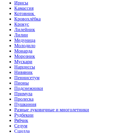
Ирисы
Камассия
Котовник
Кровохлёбка
Крокус
Лилейник
Лилии
Медуница
Молодило
Монарда
Морозник
Мускари
Нарциссы
Нивяник
Пеннисетум
Пионы
Подснежники
Примула
Пролеска
Пушкиния
Разные луковичные и многолетники
Рудбекии
Рябчик
Седум
Сцилла