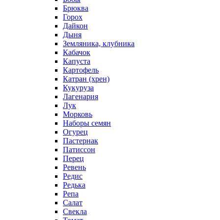
Брюква
Горох
Дайкон
Дыня
Земляника, клубника
Кабачок
Капуста
Картофель
Катран (хрен)
Кукуруза
Лагенария
Лук
Морковь
Наборы семян
Огурец
Пастернак
Патиссон
Перец
Ревень
Редис
Редька
Репа
Салат
Свекла