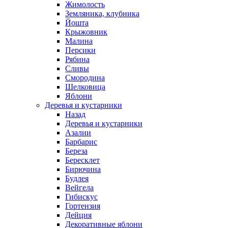
Жимолость
Земляника, клубника
Йошта
Крыжовник
Малина
Персики
Рябина
Сливы
Смородина
Шелковица
Яблони
Деревья и кустарники
Назад
Деревья и кустарники
Азалии
Барбарис
Береза
Бересклет
Бирючина
Будлея
Вейгела
Гибискус
Гортензия
Дейция
Декоративные яблони