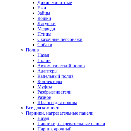
Дикие животные
Ежи
Зайцы
Кошки
Лягушки
Медведи
Птицы
Сказочные персонажи
Собаки
Полив
Назад
Полив
Автоматический полив
Адаптеры
Капельный полив
Коннекторы
Муфты
Разбрызгиватели
Разное
Шланги для полива
Все для компоста
Парники, нагревательные панели
Назад
Парники, нагревательные панели
Парник арочный