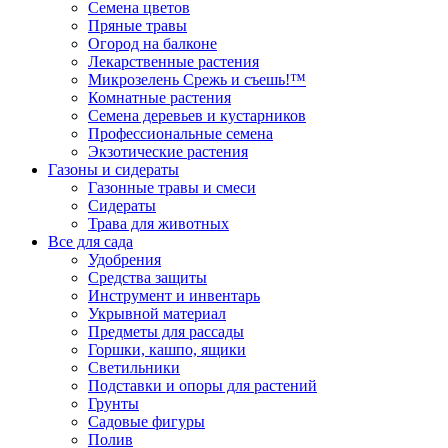
Семена цветов
Пряные травы
Огород на балконе
Лекарственные растения
Микрозелень Срежь и съешь!™
Комнатные растения
Семена деревьев и кустарников
Профессиональные семена
Экзотические растения
Газоны и сидераты
Газонные травы и смеси
Сидераты
Трава для животных
Все для сада
Удобрения
Средства защиты
Инструмент и инвентарь
Укрывной материал
Предметы для рассады
Горшки, кашпо, ящики
Светильники
Подставки и опоры для растений
Грунты
Садовые фигуры
Полив