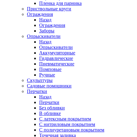
Пленка для парника
Приствольные круги
Ограждения
Назад
Ограждения
Заборы
Опрыскиватели
Назад
Опрыскиватели
Аккумуляторные
Гидравлические
Пневматические
Помповые
Ручные
Скульптуры
Садовые помощники
Перчатки
Назад
Перчатки
Без обливки
В обливке
С латексным покрытием
С нитриловым покрытием
С полиуретановым покрытием
Точечная заливка