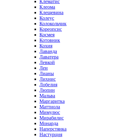
Клематис
Клеома
Клещевина
Колеус
Колокольчик
Кореопсис
Космея
Котовник
Кохия
Лаванда
Лаватера
Левкой
Лен
Лианы
Лихнис
Лобелия
Люпин
Мальва
Маргаритка
Маттиола
Мимулюс
Мирабилис
Монарда
Наперстянка
Настурция