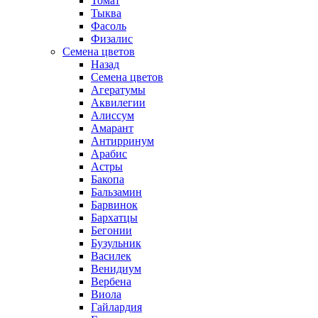
Томат
Тыква
Фасоль
Физалис
Семена цветов
Назад
Семена цветов
Агератумы
Аквилегии
Алиссум
Амарант
Антирринум
Арабис
Астры
Бакопа
Бальзамин
Барвинок
Бархатцы
Бегонии
Бузульник
Василек
Венидиум
Вербена
Виола
Гайлардия