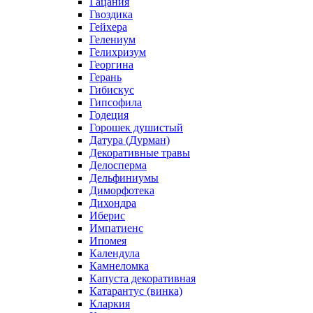
Гацания
Гвоздика
Гейхера
Гелениум
Гелихризум
Георгина
Герань
Гибискус
Гипсофила
Годеция
Горошек душистый
Датура (Дурман)
Декоративные травы
Делосперма
Дельфиниумы
Диморфотека
Дихондра
Иберис
Импатиенс
Ипомея
Календула
Камнеломка
Капуста декоративная
Катарантус (винка)
Кларкия