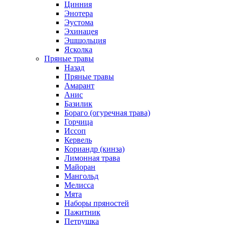
Цинния
Энотера
Эустома
Эхинацея
Эшшольция
Ясколка
Пряные травы
Назад
Пряные травы
Амарант
Анис
Базилик
Бораго (огуречная трава)
Горчица
Иссоп
Кервель
Кориандр (кинза)
Лимонная трава
Майоран
Мангольд
Мелисса
Мята
Наборы пряностей
Пажитник
Петрушка