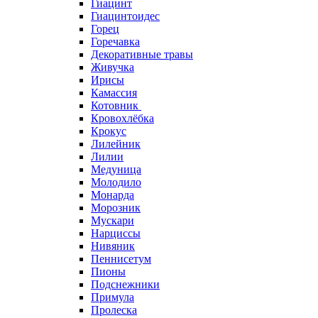
Гиацинт
Гиацинтоидес
Горец
Горечавка
Декоративные травы
Живучка
Ирисы
Камассия
Котовник
Кровохлёбка
Крокус
Лилейник
Лилии
Медуница
Молодило
Монарда
Морозник
Мускари
Нарциссы
Нивяник
Пеннисетум
Пионы
Подснежники
Примула
Пролеска