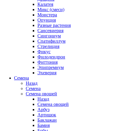
Калатея
Микс (смеси)
Монстера
Опунция
Разные растения
Сансевиерия
Сингониум
Спатифиллум
Стрелиция
Фикус
Филодендрон
Фиттония
Эпипремнум
Эхеверия
Семена
Назад
Семена
Семена овощей
Назад
Семена овощей
Арбуз
Артишок
Баклажан
Бамия
Бобы