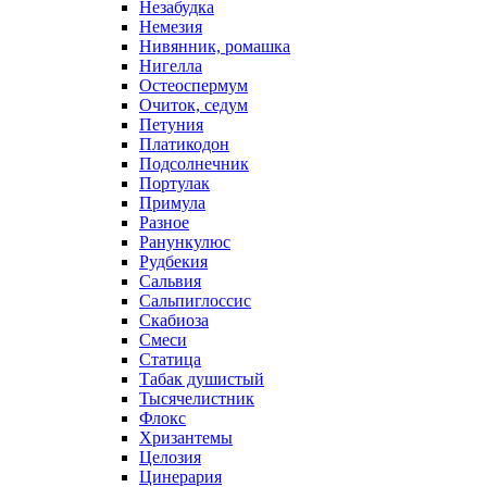
Незабудка
Немезия
Нивянник, ромашка
Нигелла
Остеоспермум
Очиток, седум
Петуния
Платикодон
Подсолнечник
Портулак
Примула
Разное
Ранункулюс
Рудбекия
Сальвия
Сальпиглоссис
Скабиоза
Смеси
Статица
Табак душистый
Тысячелистник
Флокс
Хризантемы
Целозия
Цинерария