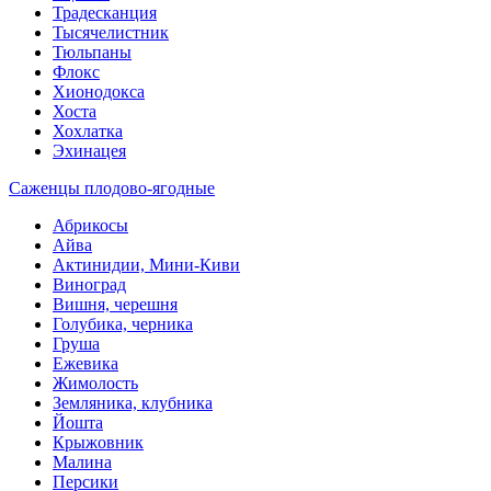
Традесканция
Тысячелистник
Тюльпаны
Флокс
Хионодокса
Хоста
Хохлатка
Эхинацея
Саженцы плодово-ягодные
Абрикосы
Айва
Актинидии, Мини-Киви
Виноград
Вишня, черешня
Голубика, черника
Груша
Ежевика
Жимолость
Земляника, клубника
Йошта
Крыжовник
Малина
Персики