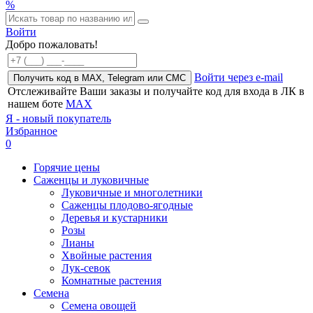
%
Войти
Добро пожаловать!
Войти через e-mail
Получить код в MAX, Telegram или СМС
Отслеживайте Ваши заказы и получайте код для входа в ЛК в
нашем боте
MAX
Я - новый покупатель
Избранное
0
Горячие цены
Саженцы и луковичные
Луковичные и многолетники
Саженцы плодово-ягодные
Деревья и кустарники
Розы
Лианы
Хвойные растения
Лук-севок
Комнатные растения
Семена
Семена овощей