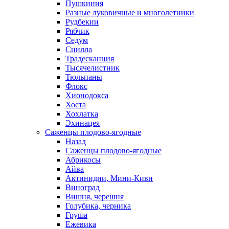
Пушкиния
Разные луковичные и многолетники
Рудбекии
Рябчик
Седум
Сцилла
Традесканция
Тысячелистник
Тюльпаны
Флокс
Хионодокса
Хоста
Хохлатка
Эхинацея
Саженцы плодово-ягодные
Назад
Саженцы плодово-ягодные
Абрикосы
Айва
Актинидии, Мини-Киви
Виноград
Вишня, черешня
Голубика, черника
Груша
Ежевика