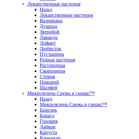
Лекарственные растения
Назад
Лекарственные растения
Валериана
Душица
Зверобой
Лаванда
Лофант
Любисток
Пустырник
Разные растения
Расторопша
Скорцонера
Стевия
Цикорий
Шалфей
Микрозелень Срежь и съешь!™
Назад
Микрозелень Срежь и съешь!™
Базилик
Бораго
Горошек
Дайкон
Капуста
Кориандр