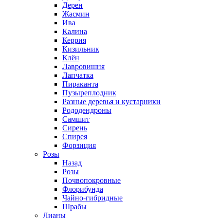
Дерен
Жасмин
Ива
Калина
Керрия
Кизильник
Клён
Лавровишня
Лапчатка
Пираканта
Пузыреплодник
Разные деревья и кустарники
Рододендроны
Самшит
Сирень
Спирея
Форзиция
Розы
Назад
Розы
Почвопокровные
Флорибунда
Чайно-гибридные
Шрабы
Лианы