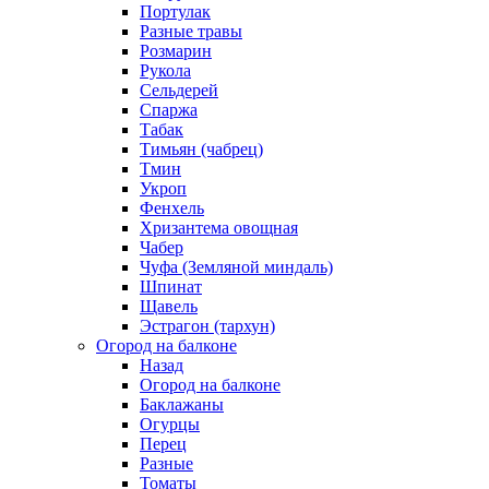
Портулак
Разные травы
Розмарин
Рукола
Сельдерей
Спаржа
Табак
Тимьян (чабрец)
Тмин
Укроп
Фенхель
Хризантема овощная
Чабер
Чуфа (Земляной миндаль)
Шпинат
Щавель
Эстрагон (тархун)
Огород на балконе
Назад
Огород на балконе
Баклажаны
Огурцы
Перец
Разные
Томаты