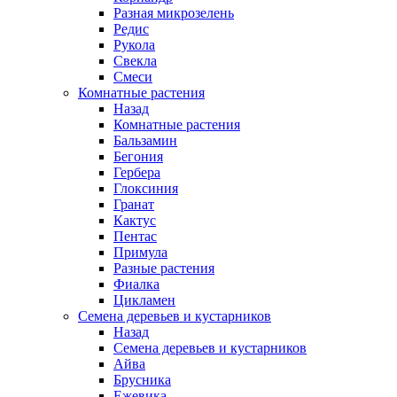
Разная микрозелень
Редис
Рукола
Свекла
Смеси
Комнатные растения
Назад
Комнатные растения
Бальзамин
Бегония
Гербера
Глоксиния
Гранат
Кактус
Пентас
Примула
Разные растения
Фиалка
Цикламен
Семена деревьев и кустарников
Назад
Семена деревьев и кустарников
Айва
Брусника
Ежевика