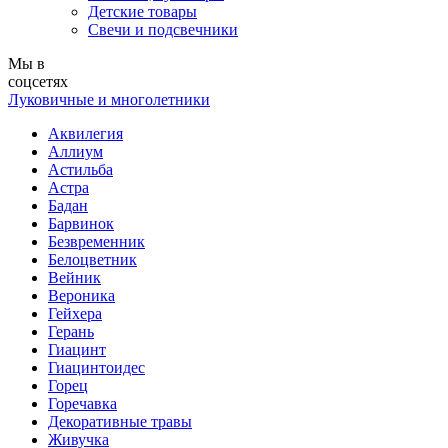
Детские товары
Свечи и подсвечники
Мы в
соцсетях
Луковичные и многолетники
Аквилегия
Аллиум
Астильба
Астра
Бадан
Барвинок
Безвременник
Белоцветник
Вейник
Вероника
Гейхера
Герань
Гиацинт
Гиацинтоидес
Горец
Горечавка
Декоративные травы
Живучка