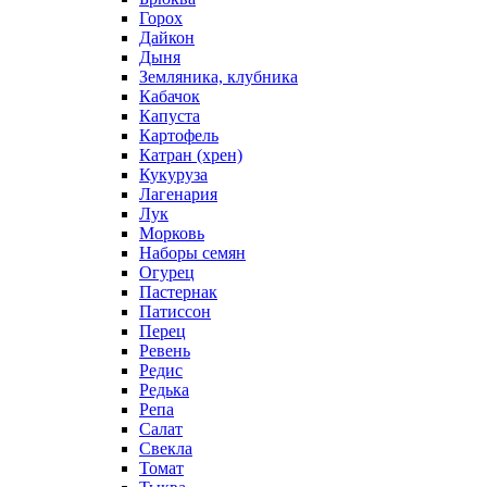
Горох
Дайкон
Дыня
Земляника, клубника
Кабачок
Капуста
Картофель
Катран (хрен)
Кукуруза
Лагенария
Лук
Морковь
Наборы семян
Огурец
Пастернак
Патиссон
Перец
Ревень
Редис
Редька
Репа
Салат
Свекла
Томат