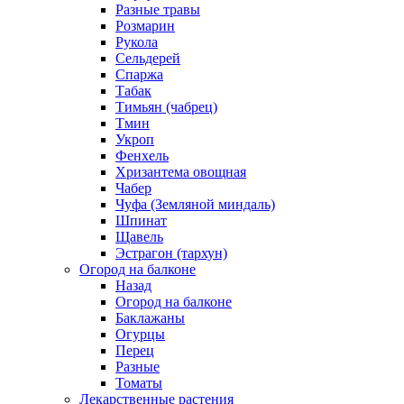
Разные травы
Розмарин
Рукола
Сельдерей
Спаржа
Табак
Тимьян (чабрец)
Тмин
Укроп
Фенхель
Хризантема овощная
Чабер
Чуфа (Земляной миндаль)
Шпинат
Щавель
Эстрагон (тархун)
Огород на балконе
Назад
Огород на балконе
Баклажаны
Огурцы
Перец
Разные
Томаты
Лекарственные растения