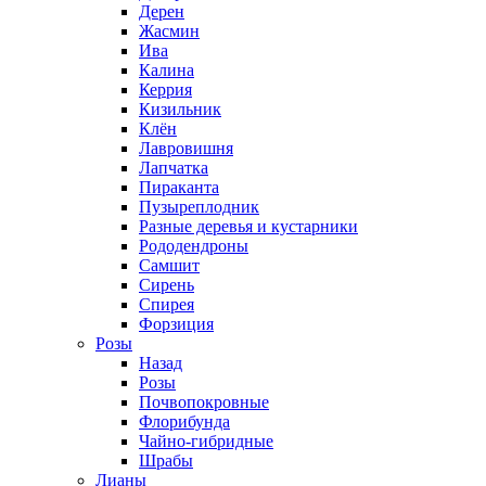
Дерен
Жасмин
Ива
Калина
Керрия
Кизильник
Клён
Лавровишня
Лапчатка
Пираканта
Пузыреплодник
Разные деревья и кустарники
Рододендроны
Самшит
Сирень
Спирея
Форзиция
Розы
Назад
Розы
Почвопокровные
Флорибунда
Чайно-гибридные
Шрабы
Лианы