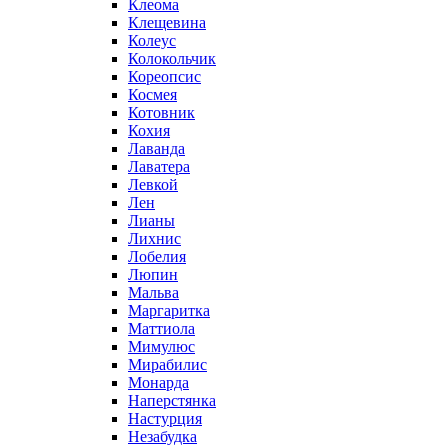
Клеома
Клещевина
Колеус
Колокольчик
Кореопсис
Космея
Котовник
Кохия
Лаванда
Лаватера
Левкой
Лен
Лианы
Лихнис
Лобелия
Люпин
Мальва
Маргаритка
Маттиола
Мимулюс
Мирабилис
Монарда
Наперстянка
Настурция
Незабудка