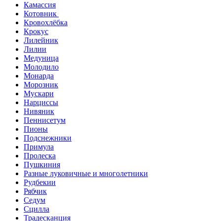
Камассия
Котовник
Кровохлёбка
Крокус
Лилейник
Лилии
Медуница
Молодило
Монарда
Морозник
Мускари
Нарциссы
Нивяник
Пеннисетум
Пионы
Подснежники
Примула
Пролеска
Пушкиния
Разные луковичные и многолетники
Рудбекии
Рябчик
Седум
Сцилла
Традесканция