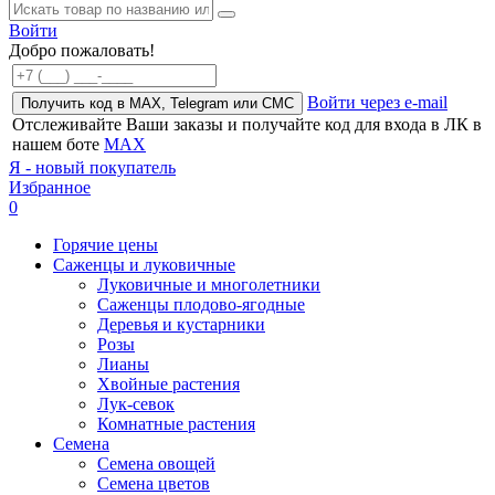
Войти
Добро пожаловать!
Войти через e-mail
Получить код в MAX, Telegram или СМС
Отслеживайте Ваши заказы и получайте код для входа в ЛК в
нашем боте
MAX
Я - новый покупатель
Избранное
0
Горячие цены
Саженцы и луковичные
Луковичные и многолетники
Саженцы плодово-ягодные
Деревья и кустарники
Розы
Лианы
Хвойные растения
Лук-севок
Комнатные растения
Семена
Семена овощей
Семена цветов