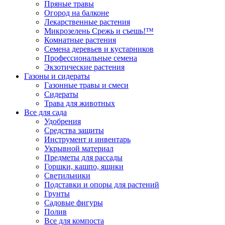
Пряные травы
Огород на балконе
Лекарственные растения
Микрозелень Срежь и съешь!™
Комнатные растения
Семена деревьев и кустарников
Профессиональные семена
Экзотические растения
Газоны и сидераты
Газонные травы и смеси
Сидераты
Трава для животных
Все для сада
Удобрения
Средства защиты
Инструмент и инвентарь
Укрывной материал
Предметы для рассады
Горшки, кашпо, ящики
Светильники
Подставки и опоры для растений
Грунты
Садовые фигуры
Полив
Все для компоста