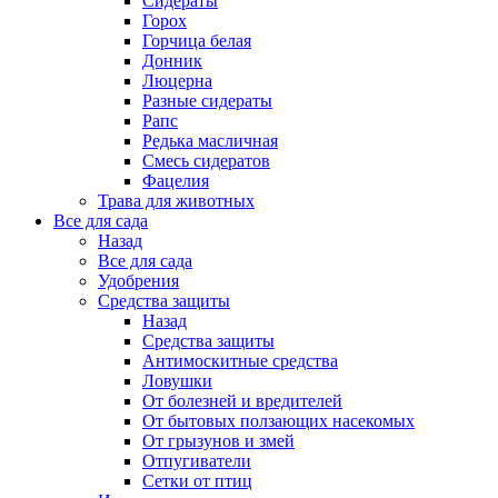
Сидераты
Горох
Горчица белая
Донник
Люцерна
Разные сидераты
Рапс
Редька масличная
Смесь сидератов
Фацелия
Трава для животных
Все для сада
Назад
Все для сада
Удобрения
Средства защиты
Назад
Средства защиты
Антимоскитные средства
Ловушки
От болезней и вредителей
От бытовых ползающих насекомых
От грызунов и змей
Отпугиватели
Сетки от птиц