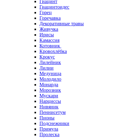
Гиацинт
Гиацинтоидес
Горец
Горечавка
Декоративные травы
Живучка
Ирисы
Камассия
Котовник
Кровохлёбка
Крокус
Лилейник
Лилии
Медуница
Молодило
Монарда
Морозник
Мускари
Нарциссы
Нивяник
Пеннисетум
Пионы
Подснежники
Примула
Пролеска