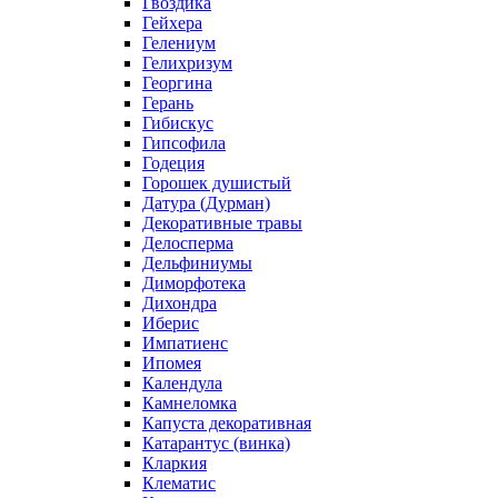
Гвоздика
Гейхера
Гелениум
Гелихризум
Георгина
Герань
Гибискус
Гипсофила
Годеция
Горошек душистый
Датура (Дурман)
Декоративные травы
Делосперма
Дельфиниумы
Диморфотека
Дихондра
Иберис
Импатиенс
Ипомея
Календула
Камнеломка
Капуста декоративная
Катарантус (винка)
Кларкия
Клематис