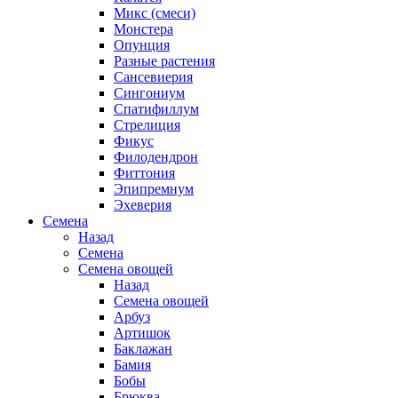
Микс (смеси)
Монстера
Опунция
Разные растения
Сансевиерия
Сингониум
Спатифиллум
Стрелиция
Фикус
Филодендрон
Фиттония
Эпипремнум
Эхеверия
Семена
Назад
Семена
Семена овощей
Назад
Семена овощей
Арбуз
Артишок
Баклажан
Бамия
Бобы
Брюква