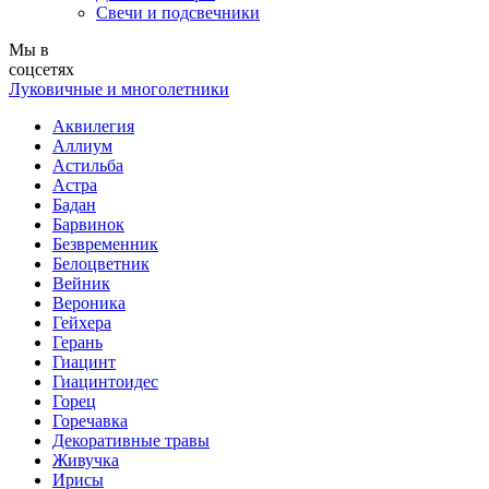
Свечи и подсвечники
Мы в
соцсетях
Луковичные и многолетники
Аквилегия
Аллиум
Астильба
Астра
Бадан
Барвинок
Безвременник
Белоцветник
Вейник
Вероника
Гейхера
Герань
Гиацинт
Гиацинтоидес
Горец
Горечавка
Декоративные травы
Живучка
Ирисы