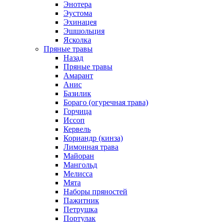
Энотера
Эустома
Эхинацея
Эшшольция
Ясколка
Пряные травы
Назад
Пряные травы
Амарант
Анис
Базилик
Бораго (огуречная трава)
Горчица
Иссоп
Кервель
Кориандр (кинза)
Лимонная трава
Майоран
Мангольд
Мелисса
Мята
Наборы пряностей
Пажитник
Петрушка
Портулак