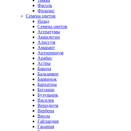
Тыква
Фасоль
Физалис
Семена цветов
Назад
Семена цветов
Агератумы
Аквилегии
Алиссум
Амарант
Антирринум
Арабис
Астры
Бакопа
Бальзамин
Барвинок
Бархатцы
Бегонии
Бузульник
Василек
Венидиум
Вербена
Виола
Гайлардия
Гацания