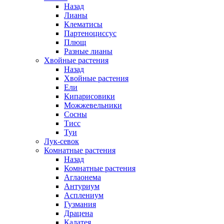
Назад
Лианы
Клематисы
Партеноциссус
Плющ
Разные лианы
Хвойные растения
Назад
Хвойные растения
Ели
Кипарисовики
Можжевельники
Сосны
Тисс
Туи
Лук-севок
Комнатные растения
Назад
Комнатные растения
Аглаонема
Антуриум
Асплениум
Гузмания
Драцена
Калатея