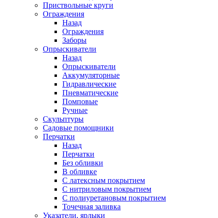
Приствольные круги
Ограждения
Назад
Ограждения
Заборы
Опрыскиватели
Назад
Опрыскиватели
Аккумуляторные
Гидравлические
Пневматические
Помповые
Ручные
Скульптуры
Садовые помощники
Перчатки
Назад
Перчатки
Без обливки
В обливке
С латексным покрытием
С нитриловым покрытием
С полиуретановым покрытием
Точечная заливка
Указатели, ярлыки