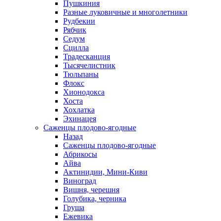
Пушкиния
Разные луковичные и многолетники
Рудбекии
Рябчик
Седум
Сцилла
Традесканция
Тысячелистник
Тюльпаны
Флокс
Хионодокса
Хоста
Хохлатка
Эхинацея
Саженцы плодово-ягодные
Назад
Саженцы плодово-ягодные
Абрикосы
Айва
Актинидии, Мини-Киви
Виноград
Вишня, черешня
Голубика, черника
Груша
Ежевика