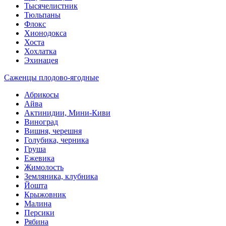
Тысячелистник
Тюльпаны
Флокс
Хионодокса
Хоста
Хохлатка
Эхинацея
Саженцы плодово-ягодные
Абрикосы
Айва
Актинидии, Мини-Киви
Виноград
Вишня, черешня
Голубика, черника
Груша
Ежевика
Жимолость
Земляника, клубника
Йошта
Крыжовник
Малина
Персики
Рябина