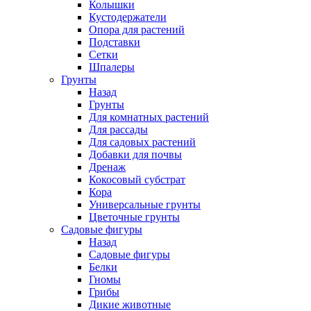
Колышки
Кустодержатели
Опора для растений
Подставки
Сетки
Шпалеры
Грунты
Назад
Грунты
Для комнатных растений
Для рассады
Для садовых растений
Добавки для почвы
Дренаж
Кокосовый субстрат
Кора
Универсальные грунты
Цветочные грунты
Садовые фигуры
Назад
Садовые фигуры
Белки
Гномы
Грибы
Дикие животные