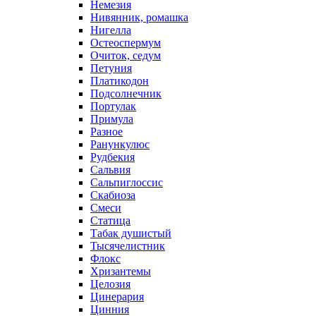
Немезия
Нивянник, ромашка
Нигелла
Остеоспермум
Очиток, седум
Петуния
Платикодон
Подсолнечник
Портулак
Примула
Разное
Ранункулюс
Рудбекия
Сальвия
Сальпиглоссис
Скабиоза
Смеси
Статица
Табак душистый
Тысячелистник
Флокс
Хризантемы
Целозия
Цинерария
Цинния