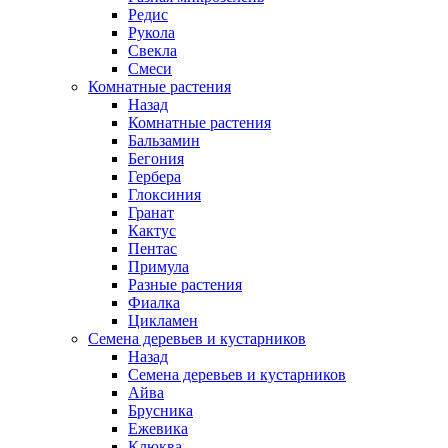
Редис
Рукола
Свекла
Смеси
Комнатные растения
Назад
Комнатные растения
Бальзамин
Бегония
Гербера
Глоксиния
Гранат
Кактус
Пентас
Примула
Разные растения
Фиалка
Цикламен
Семена деревьев и кустарников
Назад
Семена деревьев и кустарников
Айва
Брусника
Ежевика
Клюква