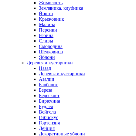
Жимолость
Земляника, клубника
Йошта
Крыжовник
Малина
Персики
Рябина
Сливы
Смородина
Шелковица
Яблони
Деревья и кустарники
Назад
Деревья и кустарники
Азалии
Барбарис
Береза
Бересклет
Бирючина
Будлея
Вейгела
Гибискус
Гортензия
Дейция
Декоративные яблони