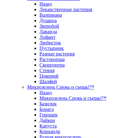
Назад
Лекарственные растения
Валериана
Душица
Зверобой
Лаванда
Лофант
Любисток
Пустырник
Разные растения
Расторопша
Скорцонера
Стевия
Цикорий
Шалфей
Микрозелень Срежь и съешь!™
Назад
Микрозелень Срежь и съешь!™
Базилик
Бораго
Горошек
Дайкон
Капуста
Кориандр
Разная микрозелень