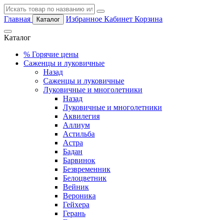
Главная
Избранное
Кабинет
Корзина
Каталог
Каталог
%
Горячие цены
Саженцы и луковичные
Назад
Саженцы и луковичные
Луковичные и многолетники
Назад
Луковичные и многолетники
Аквилегия
Аллиум
Астильба
Астра
Бадан
Барвинок
Безвременник
Белоцветник
Вейник
Вероника
Гейхера
Герань