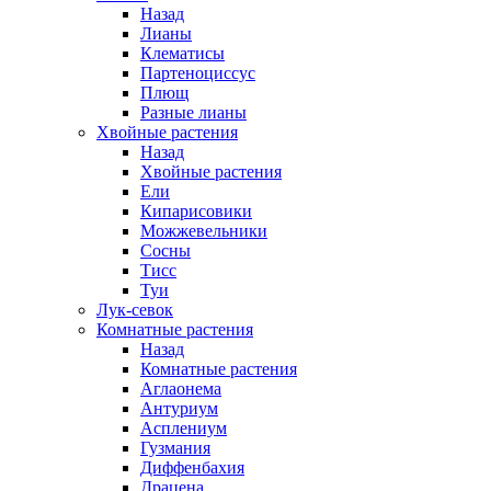
Назад
Лианы
Клематисы
Партеноциссус
Плющ
Разные лианы
Хвойные растения
Назад
Хвойные растения
Ели
Кипарисовики
Можжевельники
Сосны
Тисс
Туи
Лук-севок
Комнатные растения
Назад
Комнатные растения
Аглаонема
Антуриум
Асплениум
Гузмания
Диффенбахия
Драцена