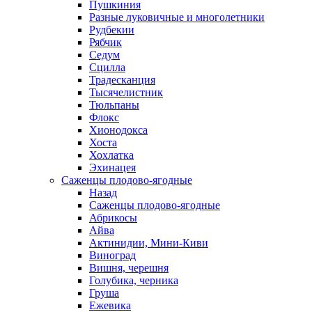
Пушкиния
Разные луковичные и многолетники
Рудбекии
Рябчик
Седум
Сцилла
Традесканция
Тысячелистник
Тюльпаны
Флокс
Хионодокса
Хоста
Хохлатка
Эхинацея
Саженцы плодово-ягодные
Назад
Саженцы плодово-ягодные
Абрикосы
Айва
Актинидии, Мини-Киви
Виноград
Вишня, черешня
Голубика, черника
Груша
Ежевика