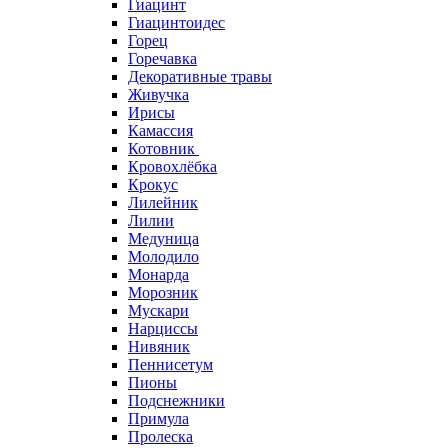
Гиацинт
Гиацинтоидес
Горец
Горечавка
Декоративные травы
Живучка
Ирисы
Камассия
Котовник
Кровохлёбка
Крокус
Лилейник
Лилии
Медуница
Молодило
Монарда
Морозник
Мускари
Нарциссы
Нивяник
Пеннисетум
Пионы
Подснежники
Примула
Пролеска