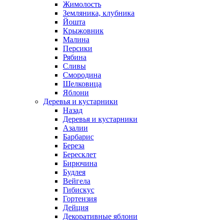
Жимолость
Земляника, клубника
Йошта
Крыжовник
Малина
Персики
Рябина
Сливы
Смородина
Шелковица
Яблони
Деревья и кустарники
Назад
Деревья и кустарники
Азалии
Барбарис
Береза
Бересклет
Бирючина
Будлея
Вейгела
Гибискус
Гортензия
Дейция
Декоративные яблони