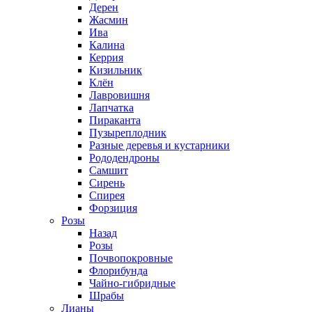
Дерен
Жасмин
Ива
Калина
Керрия
Кизильник
Клён
Лавровишня
Лапчатка
Пираканта
Пузыреплодник
Разные деревья и кустарники
Рододендроны
Самшит
Сирень
Спирея
Форзиция
Розы
Назад
Розы
Почвопокровные
Флорибунда
Чайно-гибридные
Шрабы
Лианы