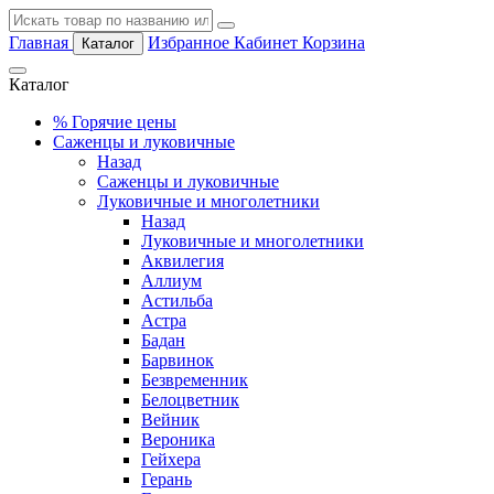
Главная
Избранное
Кабинет
Корзина
Каталог
Каталог
%
Горячие цены
Саженцы и луковичные
Назад
Саженцы и луковичные
Луковичные и многолетники
Назад
Луковичные и многолетники
Аквилегия
Аллиум
Астильба
Астра
Бадан
Барвинок
Безвременник
Белоцветник
Вейник
Вероника
Гейхера
Герань