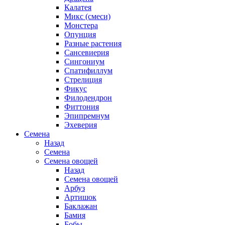
Калатея
Микс (смеси)
Монстера
Опунция
Разные растения
Сансевиерия
Сингониум
Спатифиллум
Стрелиция
Фикус
Филодендрон
Фиттония
Эпипремнум
Эхеверия
Семена
Назад
Семена
Семена овощей
Назад
Семена овощей
Арбуз
Артишок
Баклажан
Бамия
Бобы