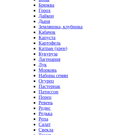
Брюква
Горох
Дайкон
Дыня
Земляника, клубника
Кабачок
Капуста
Картофель
Катран (хрен)
Кукуруза
Лагенария
Лук
Морковь
Наборы семян
Огурец
Пастернак
Патиссон
Перец
Ревень
Редис
Редька
Репа
Салат
Свекла