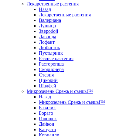
Лекарственные растения
Назад
Лекарственные растения
Валериана
Душица
Зверобой
Лаванда
Лофант
Любисток
Пустырник
Разные растения
Расторопша
Скорцонера
Стевия
Цикорий
Шалфей
Микрозелень Срежь и съешь!™
Назад
Микрозелень Срежь и съешь!™
Базилик
Бораго
Горошек
Дайкон
Капуста
Кориандр