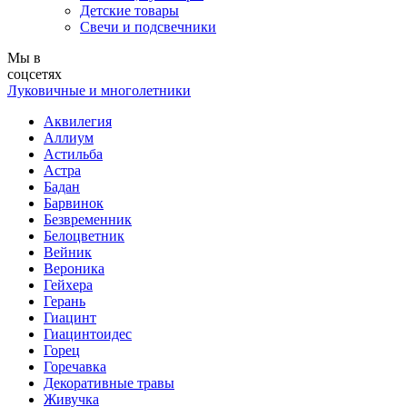
Детские товары
Свечи и подсвечники
Мы в
соцсетях
Луковичные и многолетники
Аквилегия
Аллиум
Астильба
Астра
Бадан
Барвинок
Безвременник
Белоцветник
Вейник
Вероника
Гейхера
Герань
Гиацинт
Гиацинтоидес
Горец
Горечавка
Декоративные травы
Живучка