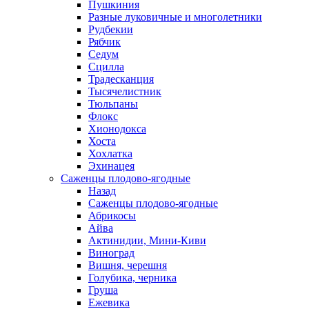
Пушкиния
Разные луковичные и многолетники
Рудбекии
Рябчик
Седум
Сцилла
Традесканция
Тысячелистник
Тюльпаны
Флокс
Хионодокса
Хоста
Хохлатка
Эхинацея
Саженцы плодово-ягодные
Назад
Саженцы плодово-ягодные
Абрикосы
Айва
Актинидии, Мини-Киви
Виноград
Вишня, черешня
Голубика, черника
Груша
Ежевика