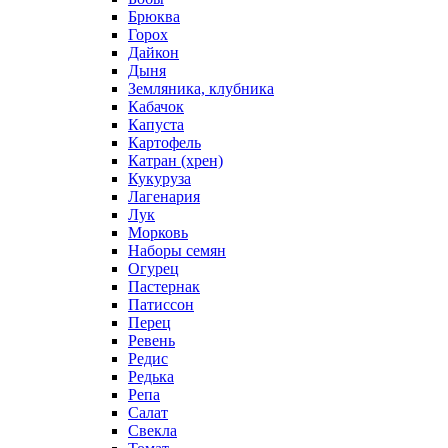
Брюква
Горох
Дайкон
Дыня
Земляника, клубника
Кабачок
Капуста
Картофель
Катран (хрен)
Кукуруза
Лагенария
Лук
Морковь
Наборы семян
Огурец
Пастернак
Патиссон
Перец
Ревень
Редис
Редька
Репа
Салат
Свекла