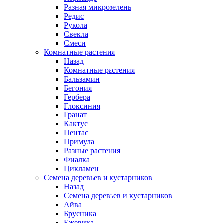
Разная микрозелень
Редис
Рукола
Свекла
Смеси
Комнатные растения
Назад
Комнатные растения
Бальзамин
Бегония
Гербера
Глоксиния
Гранат
Кактус
Пентас
Примула
Разные растения
Фиалка
Цикламен
Семена деревьев и кустарников
Назад
Семена деревьев и кустарников
Айва
Брусника
Ежевика