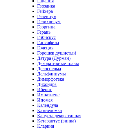
Гацания
Гвоздика
Гейхера
Гелениум
Гелихризум
Георгина
Герань
Гибискус
Гипсофила
Годеция
Горошек душистый
Датура (Дурман)
Декоративные травы
Делосперма
Дельфиниумы
Диморфотека
Дихондра
Иберис
Импатиенс
Ипомея
Календула
Камнеломка
Капуста декоративная
Катарантус (винка)
Кларкия