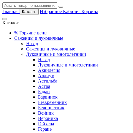
Главная
Избранное
Кабинет
Корзина
Каталог
Каталог
%
Горячие цены
Саженцы и луковичные
Назад
Саженцы и луковичные
Луковичные и многолетники
Назад
Луковичные и многолетники
Аквилегия
Аллиум
Астильба
Астра
Бадан
Барвинок
Безвременник
Белоцветник
Вейник
Вероника
Гейхера
Герань