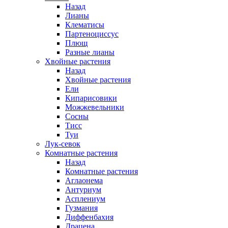
Назад
Лианы
Клематисы
Партеноциссус
Плющ
Разные лианы
Хвойные растения
Назад
Хвойные растения
Ели
Кипарисовики
Можжевельники
Сосны
Тисс
Туи
Лук-севок
Комнатные растения
Назад
Комнатные растения
Аглаонема
Антуриум
Асплениум
Гузмания
Диффенбахия
Драцена