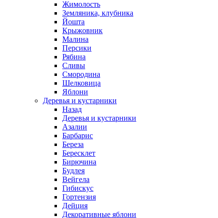
Жимолость
Земляника, клубника
Йошта
Крыжовник
Малина
Персики
Рябина
Сливы
Смородина
Шелковица
Яблони
Деревья и кустарники
Назад
Деревья и кустарники
Азалии
Барбарис
Береза
Бересклет
Бирючина
Будлея
Вейгела
Гибискус
Гортензия
Дейция
Декоративные яблони