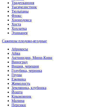
Традесканция
Тысячелистник
Тюльпаны
Флокс
Хионодокса
Хоста
Хохлатка
Эхинацея
Саженцы плодово-ягодные
Абрикосы
Айва
Актинидии, Мини-Киви
Виноград
Вишня, черешня
Голубика, черника
Груша
Ежевика
Жимолость
Земляника, клубника
Йошта
Крыжовник
Малина
Персики