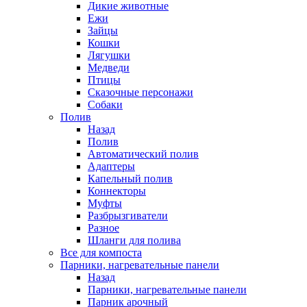
Дикие животные
Ежи
Зайцы
Кошки
Лягушки
Медведи
Птицы
Сказочные персонажи
Собаки
Полив
Назад
Полив
Автоматический полив
Адаптеры
Капельный полив
Коннекторы
Муфты
Разбрызгиватели
Разное
Шланги для полива
Все для компоста
Парники, нагревательные панели
Назад
Парники, нагревательные панели
Парник арочный