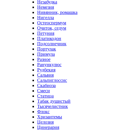
Незабудка
Немезия
Нивянник, ромашка
Нигелла
Остеоспермум
Очиток, седум
Петуния
Платикодон
Подсолнечник
Портулак
Примула
Разное
Ранункулюс
Рудбекия
Сальвия
Сальпиглоссис
Скабиоза
Смеси
Статица
Табак душистый
Тысячелистник
Флокс
Хризантемы
Целозия
Цинерария