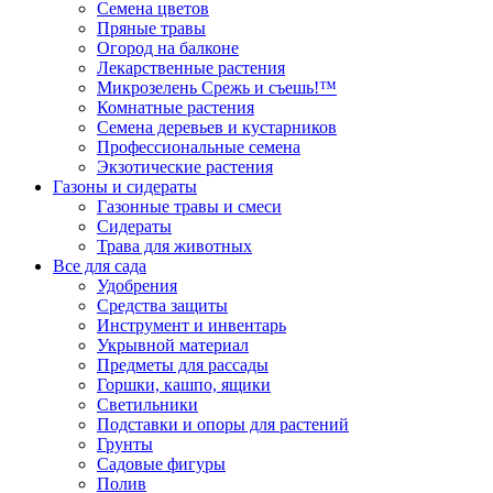
Семена цветов
Пряные травы
Огород на балконе
Лекарственные растения
Микрозелень Срежь и съешь!™
Комнатные растения
Семена деревьев и кустарников
Профессиональные семена
Экзотические растения
Газоны и сидераты
Газонные травы и смеси
Сидераты
Трава для животных
Все для сада
Удобрения
Средства защиты
Инструмент и инвентарь
Укрывной материал
Предметы для рассады
Горшки, кашпо, ящики
Светильники
Подставки и опоры для растений
Грунты
Садовые фигуры
Полив