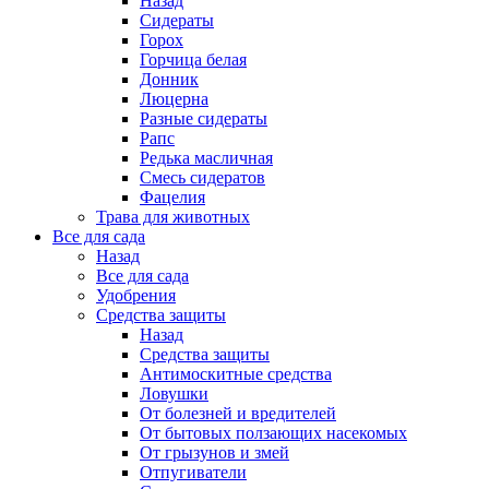
Назад
Сидераты
Горох
Горчица белая
Донник
Люцерна
Разные сидераты
Рапс
Редька масличная
Смесь сидератов
Фацелия
Трава для животных
Все для сада
Назад
Все для сада
Удобрения
Средства защиты
Назад
Средства защиты
Антимоскитные средства
Ловушки
От болезней и вредителей
От бытовых ползающих насекомых
От грызунов и змей
Отпугиватели