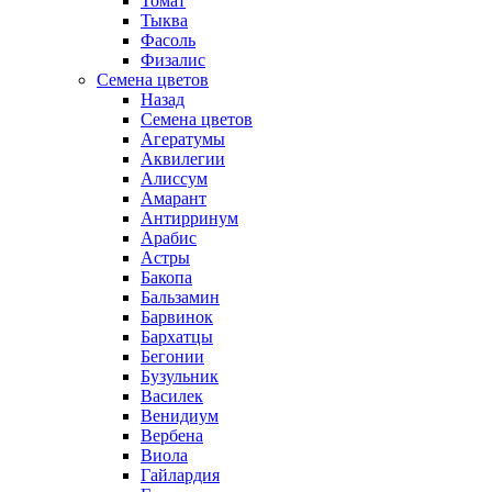
Томат
Тыква
Фасоль
Физалис
Семена цветов
Назад
Семена цветов
Агератумы
Аквилегии
Алиссум
Амарант
Антирринум
Арабис
Астры
Бакопа
Бальзамин
Барвинок
Бархатцы
Бегонии
Бузульник
Василек
Венидиум
Вербена
Виола
Гайлардия