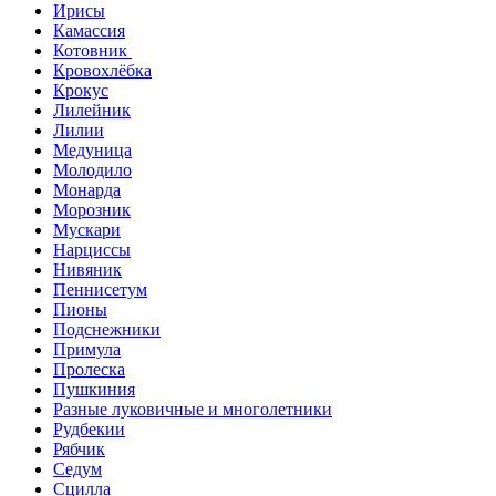
Ирисы
Камассия
Котовник
Кровохлёбка
Крокус
Лилейник
Лилии
Медуница
Молодило
Монарда
Морозник
Мускари
Нарциссы
Нивяник
Пеннисетум
Пионы
Подснежники
Примула
Пролеска
Пушкиния
Разные луковичные и многолетники
Рудбекии
Рябчик
Седум
Сцилла