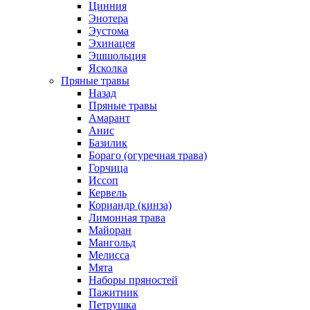
Цинния
Энотера
Эустома
Эхинацея
Эшшольция
Ясколка
Пряные травы
Назад
Пряные травы
Амарант
Анис
Базилик
Бораго (огуречная трава)
Горчица
Иссоп
Кервель
Кориандр (кинза)
Лимонная трава
Майоран
Мангольд
Мелисса
Мята
Наборы пряностей
Пажитник
Петрушка