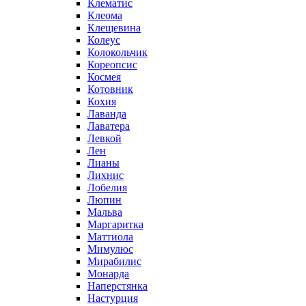
Клематис
Клеома
Клещевина
Колеус
Колокольчик
Кореопсис
Космея
Котовник
Кохия
Лаванда
Лаватера
Левкой
Лен
Лианы
Лихнис
Лобелия
Люпин
Мальва
Маргаритка
Маттиола
Мимулюс
Мирабилис
Монарда
Наперстянка
Настурция