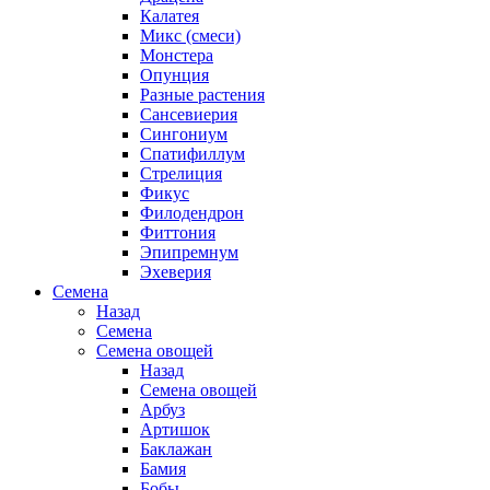
Калатея
Микс (смеси)
Монстера
Опунция
Разные растения
Сансевиерия
Сингониум
Спатифиллум
Стрелиция
Фикус
Филодендрон
Фиттония
Эпипремнум
Эхеверия
Семена
Назад
Семена
Семена овощей
Назад
Семена овощей
Арбуз
Артишок
Баклажан
Бамия
Бобы