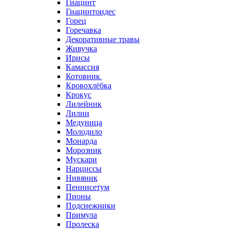
Гиацинт
Гиацинтоидес
Горец
Горечавка
Декоративные травы
Живучка
Ирисы
Камассия
Котовник
Кровохлёбка
Крокус
Лилейник
Лилии
Медуница
Молодило
Монарда
Морозник
Мускари
Нарциссы
Нивяник
Пеннисетум
Пионы
Подснежники
Примула
Пролеска