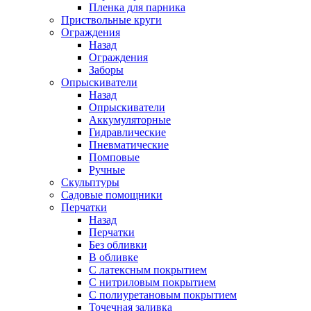
Пленка для парника
Приствольные круги
Ограждения
Назад
Ограждения
Заборы
Опрыскиватели
Назад
Опрыскиватели
Аккумуляторные
Гидравлические
Пневматические
Помповые
Ручные
Скульптуры
Садовые помощники
Перчатки
Назад
Перчатки
Без обливки
В обливке
С латексным покрытием
С нитриловым покрытием
С полиуретановым покрытием
Точечная заливка