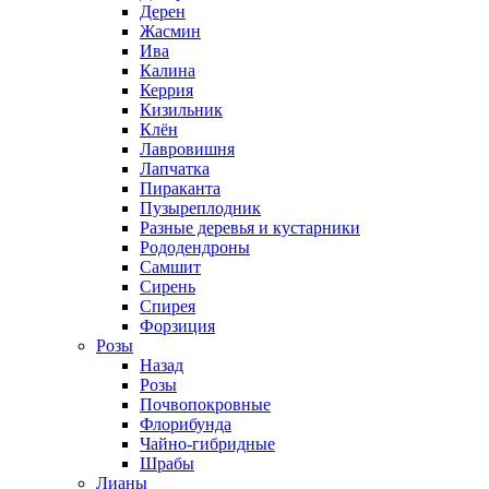
Дерен
Жасмин
Ива
Калина
Керрия
Кизильник
Клён
Лавровишня
Лапчатка
Пираканта
Пузыреплодник
Разные деревья и кустарники
Рододендроны
Самшит
Сирень
Спирея
Форзиция
Розы
Назад
Розы
Почвопокровные
Флорибунда
Чайно-гибридные
Шрабы
Лианы