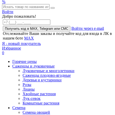
%
Войти
Добро пожаловать!
Войти через e-mail
Получить код в MAX, Telegram или СМС
Отслеживайте Ваши заказы и получайте код для входа в ЛК в
нашем боте
MAX
Я - новый покупатель
Избранное
0
Горячие цены
Саженцы и луковичные
Луковичные и многолетники
Саженцы плодово-ягодные
Деревья и кустарники
Розы
Лианы
Хвойные растения
Лук-севок
Комнатные растения
Семена
Семена овощей