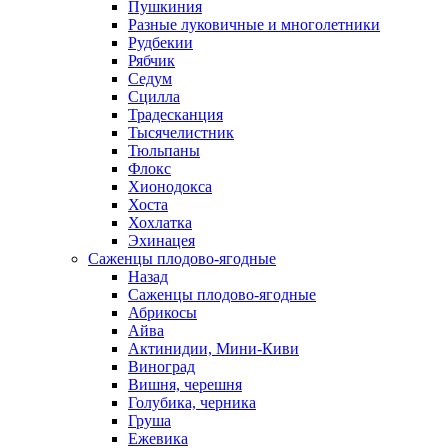
Пушкиния
Разные луковичные и многолетники
Рудбекии
Рябчик
Седум
Сцилла
Традесканция
Тысячелистник
Тюльпаны
Флокс
Хионодокса
Хоста
Хохлатка
Эхинацея
Саженцы плодово-ягодные
Назад
Саженцы плодово-ягодные
Абрикосы
Айва
Актинидии, Мини-Киви
Виноград
Вишня, черешня
Голубика, черника
Груша
Ежевика