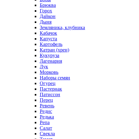
Брюква
Горох
Дайкон
Дыня
Земляника, клубника
Кабачок
Капуста
Картофель
Катран (хрен)
Кукуруза
Лагенария
Лук
Морковь
Наборы семян
Огурец
Пастернак
Патиссон
Перец
Ревень
Редис
Редька
Репа
Салат
Свекла