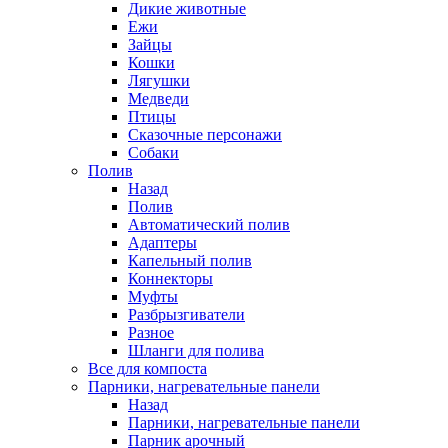
Дикие животные
Ежи
Зайцы
Кошки
Лягушки
Медведи
Птицы
Сказочные персонажи
Собаки
Полив
Назад
Полив
Автоматический полив
Адаптеры
Капельный полив
Коннекторы
Муфты
Разбрызгиватели
Разное
Шланги для полива
Все для компоста
Парники, нагревательные панели
Назад
Парники, нагревательные панели
Парник арочный