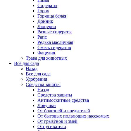
Назад
Сидераты
Горох
Горчица белая
Донник
Люцерна
Разные сидераты
Рапс
Редька масличная
Смесь сидератов
Фацелия
Трава для животных
Все для сада
Назад
Все для сада
Удобрения
Средства защиты
Назад
Средства защиты
Антимоскитные средства
Ловушки
От болезней и вредителей
От бытовых ползающих насекомых
От грызунов и змей
Отпугиватели