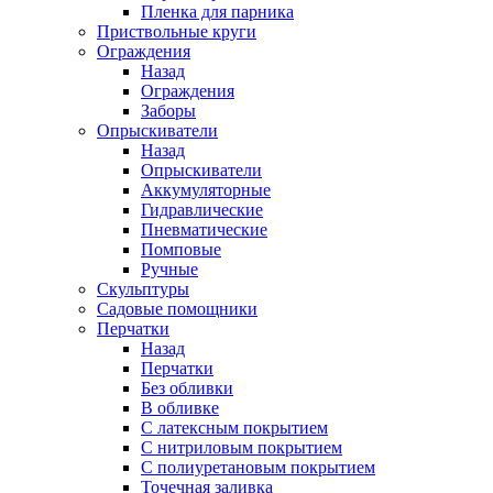
Пленка для парника
Приствольные круги
Ограждения
Назад
Ограждения
Заборы
Опрыскиватели
Назад
Опрыскиватели
Аккумуляторные
Гидравлические
Пневматические
Помповые
Ручные
Скульптуры
Садовые помощники
Перчатки
Назад
Перчатки
Без обливки
В обливке
С латексным покрытием
С нитриловым покрытием
С полиуретановым покрытием
Точечная заливка