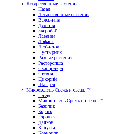
Лекарственные растения
Назад
Лекарственные растения
Валериана
Душица
Зверобой
Лаванда
Лофант
Любисток
Пустырник
Разные растения
Расторопша
Скорцонера
Стевия
Цикорий
Шалфей
Микрозелень Срежь и съешь!™
Назад
Микрозелень Срежь и съешь!™
Базилик
Бораго
Горошек
Дайкон
Капуста
Кориандр