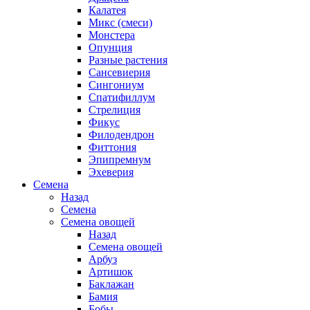
Калатея
Микс (смеси)
Монстера
Опунция
Разные растения
Сансевиерия
Сингониум
Спатифиллум
Стрелиция
Фикус
Филодендрон
Фиттония
Эпипремнум
Эхеверия
Семена
Назад
Семена
Семена овощей
Назад
Семена овощей
Арбуз
Артишок
Баклажан
Бамия
Бобы