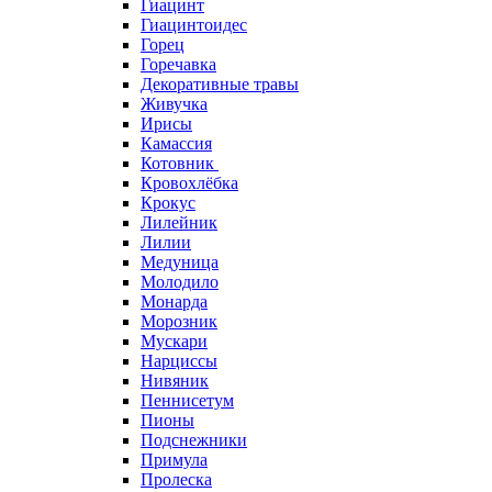
Гиацинт
Гиацинтоидес
Горец
Горечавка
Декоративные травы
Живучка
Ирисы
Камассия
Котовник
Кровохлёбка
Крокус
Лилейник
Лилии
Медуница
Молодило
Монарда
Морозник
Мускари
Нарциссы
Нивяник
Пеннисетум
Пионы
Подснежники
Примула
Пролеска