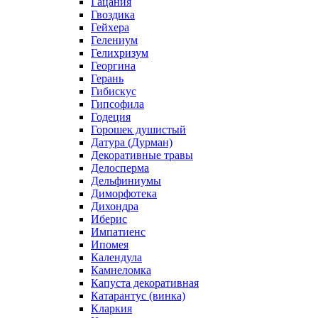
Гацания
Гвоздика
Гейхера
Гелениум
Гелихризум
Георгина
Герань
Гибискус
Гипсофила
Годеция
Горошек душистый
Датура (Дурман)
Декоративные травы
Делосперма
Дельфиниумы
Диморфотека
Дихондра
Иберис
Импатиенс
Ипомея
Календула
Камнеломка
Капуста декоративная
Катарантус (винка)
Кларкия