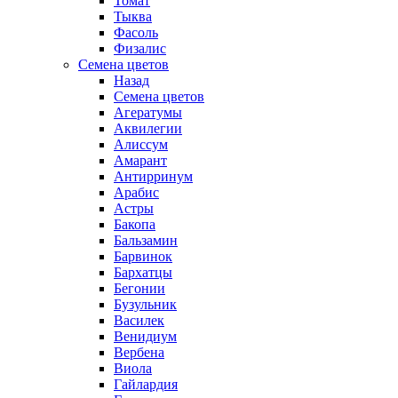
Томат
Тыква
Фасоль
Физалис
Семена цветов
Назад
Семена цветов
Агератумы
Аквилегии
Алиссум
Амарант
Антирринум
Арабис
Астры
Бакопа
Бальзамин
Барвинок
Бархатцы
Бегонии
Бузульник
Василек
Венидиум
Вербена
Виола
Гайлардия