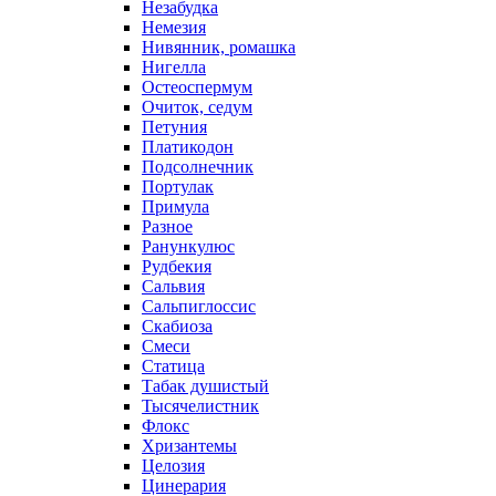
Незабудка
Немезия
Нивянник, ромашка
Нигелла
Остеоспермум
Очиток, седум
Петуния
Платикодон
Подсолнечник
Портулак
Примула
Разное
Ранункулюс
Рудбекия
Сальвия
Сальпиглоссис
Скабиоза
Смеси
Статица
Табак душистый
Тысячелистник
Флокс
Хризантемы
Целозия
Цинерария