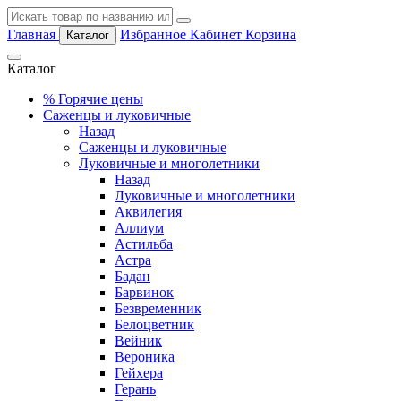
Главная
Избранное
Кабинет
Корзина
Каталог
Каталог
%
Горячие цены
Саженцы и луковичные
Назад
Саженцы и луковичные
Луковичные и многолетники
Назад
Луковичные и многолетники
Аквилегия
Аллиум
Астильба
Астра
Бадан
Барвинок
Безвременник
Белоцветник
Вейник
Вероника
Гейхера
Герань