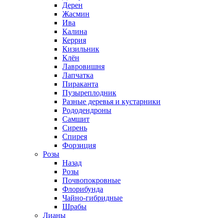
Дерен
Жасмин
Ива
Калина
Керрия
Кизильник
Клён
Лавровишня
Лапчатка
Пираканта
Пузыреплодник
Разные деревья и кустарники
Рододендроны
Самшит
Сирень
Спирея
Форзиция
Розы
Назад
Розы
Почвопокровные
Флорибунда
Чайно-гибридные
Шрабы
Лианы