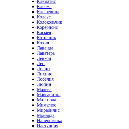
Клематис
Клеома
Клещевина
Колеус
Колокольчик
Кореопсис
Космея
Котовник
Кохия
Лаванда
Лаватера
Левкой
Лен
Лианы
Лихнис
Лобелия
Люпин
Мальва
Маргаритка
Маттиола
Мимулюс
Мирабилис
Монарда
Наперстянка
Настурция