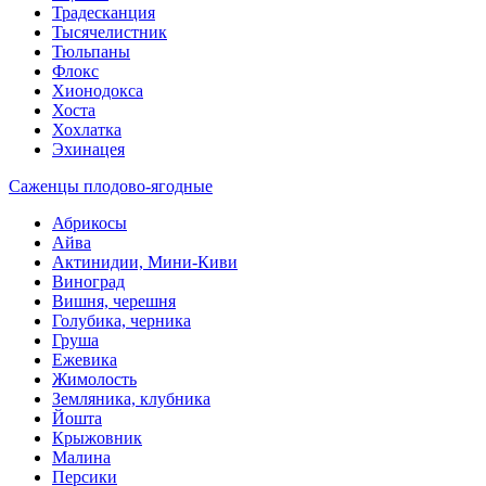
Традесканция
Тысячелистник
Тюльпаны
Флокс
Хионодокса
Хоста
Хохлатка
Эхинацея
Саженцы плодово-ягодные
Абрикосы
Айва
Актинидии, Мини-Киви
Виноград
Вишня, черешня
Голубика, черника
Груша
Ежевика
Жимолость
Земляника, клубника
Йошта
Крыжовник
Малина
Персики