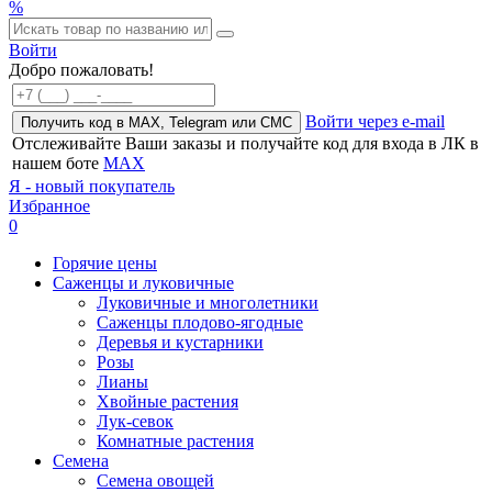
%
Войти
Добро пожаловать!
Войти через e-mail
Получить код в MAX, Telegram или СМС
Отслеживайте Ваши заказы и получайте код для входа в ЛК в
нашем боте
MAX
Я - новый покупатель
Избранное
0
Горячие цены
Саженцы и луковичные
Луковичные и многолетники
Саженцы плодово-ягодные
Деревья и кустарники
Розы
Лианы
Хвойные растения
Лук-севок
Комнатные растения
Семена
Семена овощей