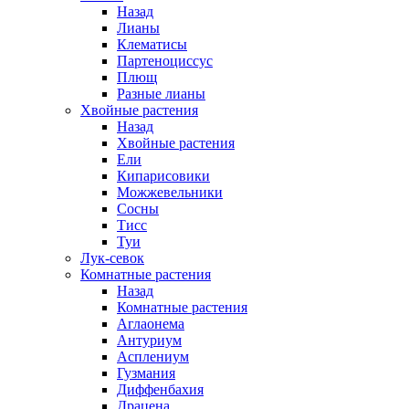
Назад
Лианы
Клематисы
Партеноциссус
Плющ
Разные лианы
Хвойные растения
Назад
Хвойные растения
Ели
Кипарисовики
Можжевельники
Сосны
Тисс
Туи
Лук-севок
Комнатные растения
Назад
Комнатные растения
Аглаонема
Антуриум
Асплениум
Гузмания
Диффенбахия
Драцена