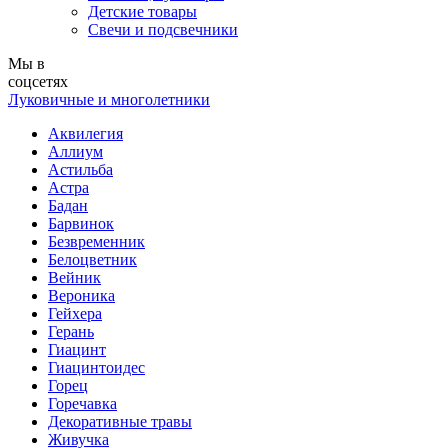
Детские товары
Свечи и подсвечники
Мы в
соцсетях
Луковичные и многолетники
Аквилегия
Аллиум
Астильба
Астра
Бадан
Барвинок
Безвременник
Белоцветник
Вейник
Вероника
Гейхера
Герань
Гиацинт
Гиацинтоидес
Горец
Горечавка
Декоративные травы
Живучка