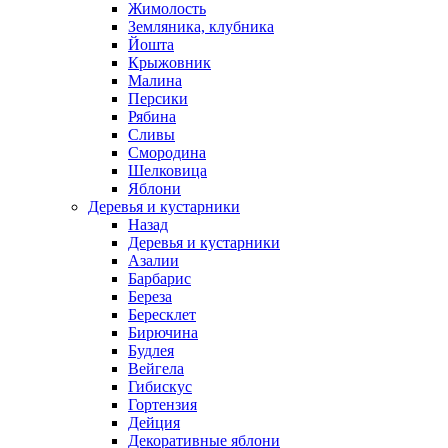
Жимолость
Земляника, клубника
Йошта
Крыжовник
Малина
Персики
Рябина
Сливы
Смородина
Шелковица
Яблони
Деревья и кустарники
Назад
Деревья и кустарники
Азалии
Барбарис
Береза
Бересклет
Бирючина
Будлея
Вейгела
Гибискус
Гортензия
Дейция
Декоративные яблони