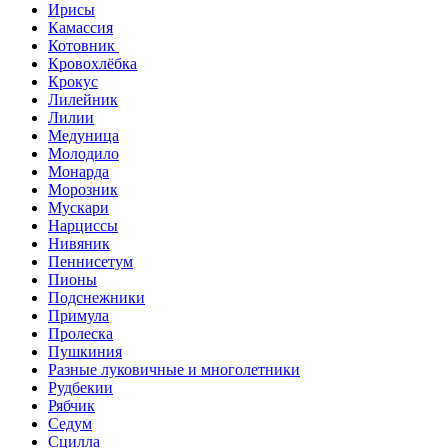
Ирисы
Камассия
Котовник
Кровохлёбка
Крокус
Лилейник
Лилии
Медуница
Молодило
Монарда
Морозник
Мускари
Нарциссы
Нивяник
Пеннисетум
Пионы
Подснежники
Примула
Пролеска
Пушкиния
Разные луковичные и многолетники
Рудбекии
Рябчик
Седум
Сцилла