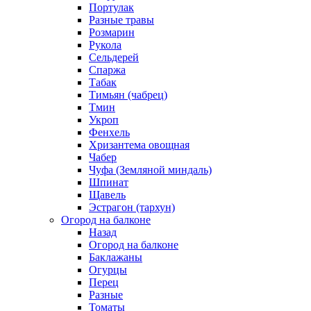
Портулак
Разные травы
Розмарин
Рукола
Сельдерей
Спаржа
Табак
Тимьян (чабрец)
Тмин
Укроп
Фенхель
Хризантема овощная
Чабер
Чуфа (Земляной миндаль)
Шпинат
Щавель
Эстрагон (тархун)
Огород на балконе
Назад
Огород на балконе
Баклажаны
Огурцы
Перец
Разные
Томаты