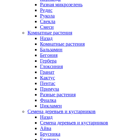
Разная микрозелень
Редис
Рукола
Свекла
Смеси
Комнатные растения
Назад
Комнатные растения
Бальзамин
Бегония
Гербера
Глоксиния
Гранат
Кактус
Пентас
Примула
Разные растения
Фиалка
Цикламен
Семена деревьев и кустарников
Назад
Семена деревьев и кустарников
Айва
Брусника
Ежевика