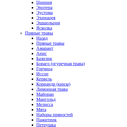
Цинния
Энотера
Эустома
Эхинацея
Эшшольция
Ясколка
Пряные травы
Назад
Пряные травы
Амарант
Анис
Базилик
Бораго (огуречная трава)
Горчица
Иссоп
Кервель
Кориандр (кинза)
Лимонная трава
Майоран
Мангольд
Мелисса
Мята
Наборы пряностей
Пажитник
Петрушка