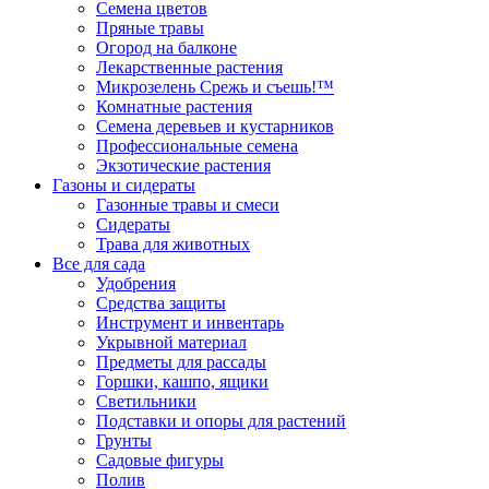
Семена цветов
Пряные травы
Огород на балконе
Лекарственные растения
Микрозелень Срежь и съешь!™
Комнатные растения
Семена деревьев и кустарников
Профессиональные семена
Экзотические растения
Газоны и сидераты
Газонные травы и смеси
Сидераты
Трава для животных
Все для сада
Удобрения
Средства защиты
Инструмент и инвентарь
Укрывной материал
Предметы для рассады
Горшки, кашпо, ящики
Светильники
Подставки и опоры для растений
Грунты
Садовые фигуры
Полив