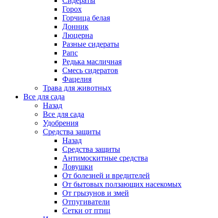
Сидераты
Горох
Горчица белая
Донник
Люцерна
Разные сидераты
Рапс
Редька масличная
Смесь сидератов
Фацелия
Трава для животных
Все для сада
Назад
Все для сада
Удобрения
Средства защиты
Назад
Средства защиты
Антимоскитные средства
Ловушки
От болезней и вредителей
От бытовых ползающих насекомых
От грызунов и змей
Отпугиватели
Сетки от птиц