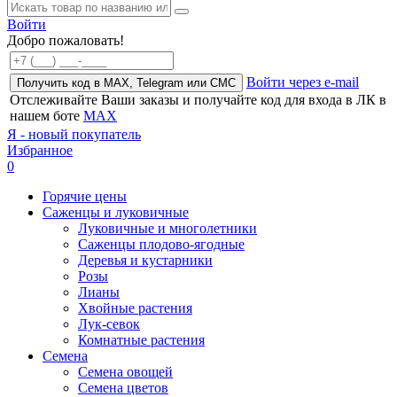
Войти
Добро пожаловать!
Войти через e-mail
Получить код в MAX, Telegram или СМС
Отслеживайте Ваши заказы и получайте код для входа в ЛК в
нашем боте
MAX
Я - новый покупатель
Избранное
0
Горячие цены
Саженцы и луковичные
Луковичные и многолетники
Саженцы плодово-ягодные
Деревья и кустарники
Розы
Лианы
Хвойные растения
Лук-севок
Комнатные растения
Семена
Семена овощей
Семена цветов