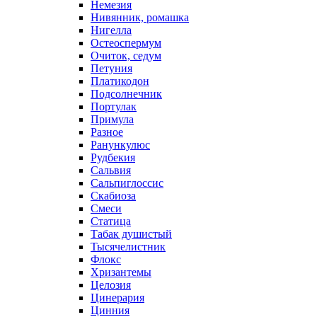
Немезия
Нивянник, ромашка
Нигелла
Остеоспермум
Очиток, седум
Петуния
Платикодон
Подсолнечник
Портулак
Примула
Разное
Ранункулюс
Рудбекия
Сальвия
Сальпиглоссис
Скабиоза
Смеси
Статица
Табак душистый
Тысячелистник
Флокс
Хризантемы
Целозия
Цинерария
Цинния