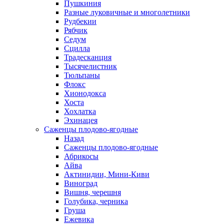
Пушкиния
Разные луковичные и многолетники
Рудбекии
Рябчик
Седум
Сцилла
Традесканция
Тысячелистник
Тюльпаны
Флокс
Хионодокса
Хоста
Хохлатка
Эхинацея
Саженцы плодово-ягодные
Назад
Саженцы плодово-ягодные
Абрикосы
Айва
Актинидии, Мини-Киви
Виноград
Вишня, черешня
Голубика, черника
Груша
Ежевика