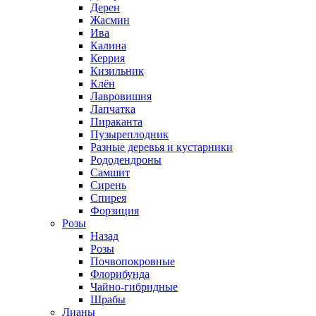
Дерен
Жасмин
Ива
Калина
Керрия
Кизильник
Клён
Лавровишня
Лапчатка
Пираканта
Пузыреплодник
Разные деревья и кустарники
Рододендроны
Самшит
Сирень
Спирея
Форзиция
Розы
Назад
Розы
Почвопокровные
Флорибунда
Чайно-гибридные
Шрабы
Лианы