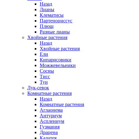
Назад
Лианы
Клематисы
Партеноциссус
Плющ
Разные лианы
Хвойные растения
Назад
Хвойные растения
Ели
Кипарисовики
Можжевельники
Сосны
Тисс
Туи
Лук-севок
Комнатные растения
Назад
Комнатные растения
Аглаонема
Антуриум
Асплениум
Гузмания
Драцена
Калатея