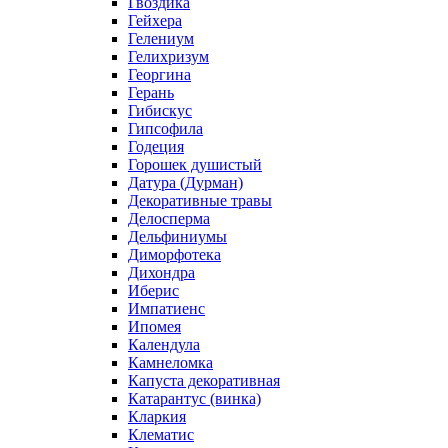
Гвоздика
Гейхера
Гелениум
Гелихризум
Георгина
Герань
Гибискус
Гипсофила
Годеция
Горошек душистый
Датура (Дурман)
Декоративные травы
Делосперма
Дельфиниумы
Диморфотека
Дихондра
Иберис
Импатиенс
Ипомея
Календула
Камнеломка
Капуста декоративная
Катарантус (винка)
Кларкия
Клематис