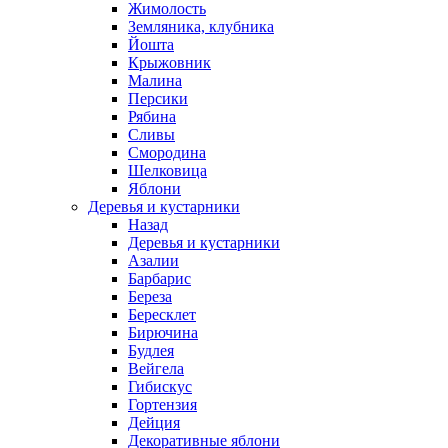
Жимолость
Земляника, клубника
Йошта
Крыжовник
Малина
Персики
Рябина
Сливы
Смородина
Шелковица
Яблони
Деревья и кустарники
Назад
Деревья и кустарники
Азалии
Барбарис
Береза
Бересклет
Бирючина
Будлея
Вейгела
Гибискус
Гортензия
Дейция
Декоративные яблони