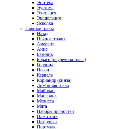
Энотера
Эустома
Эхинацея
Эшшольция
Ясколка
Пряные травы
Назад
Пряные травы
Амарант
Анис
Базилик
Бораго (огуречная трава)
Горчица
Иссоп
Кервель
Кориандр (кинза)
Лимонная трава
Майоран
Мангольд
Мелисса
Мята
Наборы пряностей
Пажитник
Петрушка
Портулак