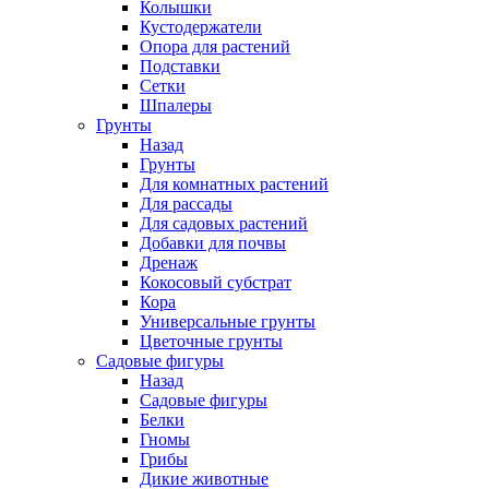
Колышки
Кустодержатели
Опора для растений
Подставки
Сетки
Шпалеры
Грунты
Назад
Грунты
Для комнатных растений
Для рассады
Для садовых растений
Добавки для почвы
Дренаж
Кокосовый субстрат
Кора
Универсальные грунты
Цветочные грунты
Садовые фигуры
Назад
Садовые фигуры
Белки
Гномы
Грибы
Дикие животные