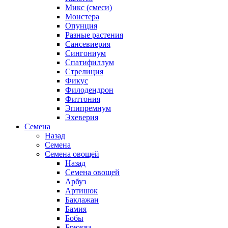
Микс (смеси)
Монстера
Опунция
Разные растения
Сансевиерия
Сингониум
Спатифиллум
Стрелиция
Фикус
Филодендрон
Фиттония
Эпипремнум
Эхеверия
Семена
Назад
Семена
Семена овощей
Назад
Семена овощей
Арбуз
Артишок
Баклажан
Бамия
Бобы
Брюква