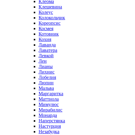
Клеома
Клещевина
Колеус
Колокольчик
Кореопсис
Космея
Котовник
Кохия
Лаванда
Лаватера
Левкой
Лен
Лианы
Лихнис
Лобелия
Люпин
Мальва
Маргаритка
Маттиола
Мимулюс
Мирабилис
Монарда
Наперстянка
Настурция
Незабудка