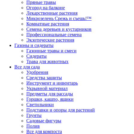
Пряные травы
Огород на балконе
Лекарственные растения
Микрозелень Срежь и съешь!™
Комнатные растения
Семена деревьев и кустарников
Профессиональные семена
Экзотические растения
Газоны и сидераты
Газонные травы и смеси
Сидераты
Трава для животных
Все для сада
Удобрения
Средства защиты
Инструмент и инвентарь
Укрывной материал
Предметы для рассады
Горшки, кашпо, ящики
Светильники
Подставки и опоры для растений
Грунты
Садовые фигуры
Полив
Все для компоста