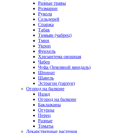
Разные травы
Розмарин
Рукола
Сельдерей
Спаржа
Табак
Тимьян (чабрец)
Тмин
Укроп
Фенхель
Хризантема овощная
Чабер
Чуфа (Земляной миндаль)
Шпинат
Щавель
Эстрагон (тархун)
Огород на балконе
Назад
Огород на балконе
Баклажаны
Огурцы
Перец
Разные
Томаты
Лекарственные растения