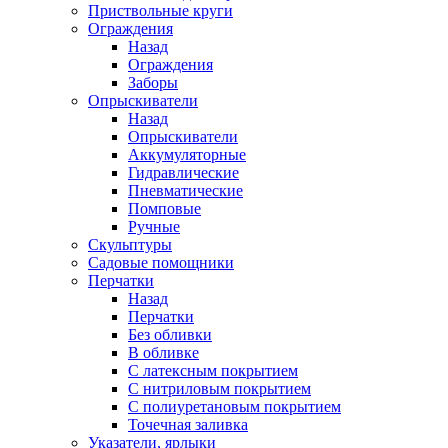
Приствольные круги
Ограждения
Назад
Ограждения
Заборы
Опрыскиватели
Назад
Опрыскиватели
Аккумуляторные
Гидравлические
Пневматические
Помповые
Ручные
Скульптуры
Садовые помощники
Перчатки
Назад
Перчатки
Без обливки
В обливке
С латексным покрытием
С нитриловым покрытием
С полиуретановым покрытием
Точечная заливка
Указатели, ярлыки