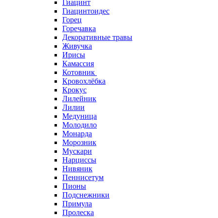
Гиацинт
Гиацинтоидес
Горец
Горечавка
Декоративные травы
Живучка
Ирисы
Камассия
Котовник
Кровохлёбка
Крокус
Лилейник
Лилии
Медуница
Молодило
Монарда
Морозник
Мускари
Нарциссы
Нивяник
Пеннисетум
Пионы
Подснежники
Примула
Пролеска