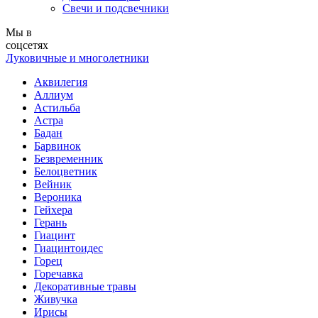
Свечи и подсвечники
Мы в
соцсетях
Луковичные и многолетники
Аквилегия
Аллиум
Астильба
Астра
Бадан
Барвинок
Безвременник
Белоцветник
Вейник
Вероника
Гейхера
Герань
Гиацинт
Гиацинтоидес
Горец
Горечавка
Декоративные травы
Живучка
Ирисы