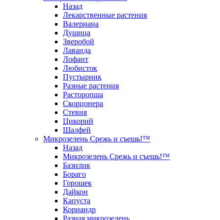
Назад
Лекарственные растения
Валериана
Душица
Зверобой
Лаванда
Лофант
Любисток
Пустырник
Разные растения
Расторопша
Скорцонера
Стевия
Цикорий
Шалфей
Микрозелень Срежь и съешь!™
Назад
Микрозелень Срежь и съешь!™
Базилик
Бораго
Горошек
Дайкон
Капуста
Кориандр
Разная микрозелень