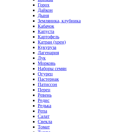
Горох
Дайкон
Дыня
Земляника, клубника
Кабачок
Капуста
Картофель
Катран (хрен)
Кукуруза
Лагенария
Лук
Морковь
Наборы семян
Огурец
Пастернак
Патиссон
Перец
Ревень
Редис
Редька
Репа
Салат
Свекла
Томат