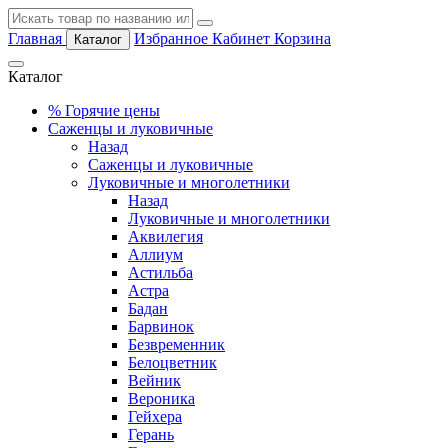
Главная
Избранное
Кабинет
Корзина
Каталог
Каталог
%
Горячие цены
Саженцы и луковичные
Назад
Саженцы и луковичные
Луковичные и многолетники
Назад
Луковичные и многолетники
Аквилегия
Аллиум
Астильба
Астра
Бадан
Барвинок
Безвременник
Белоцветник
Вейник
Вероника
Гейхера
Герань