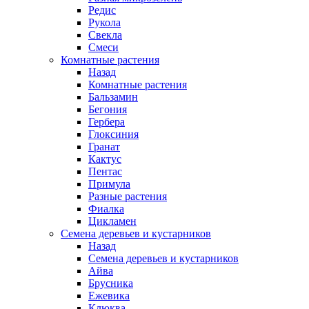
Редис
Рукола
Свекла
Смеси
Комнатные растения
Назад
Комнатные растения
Бальзамин
Бегония
Гербера
Глоксиния
Гранат
Кактус
Пентас
Примула
Разные растения
Фиалка
Цикламен
Семена деревьев и кустарников
Назад
Семена деревьев и кустарников
Айва
Брусника
Ежевика
Клюква