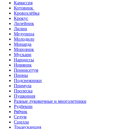
Камассия
Котовник
Кровохлёбка
Крокус
Лилейник
Лилии
Медуница
Молодило
Монарда
Морозник
Мускари
Нарциссы
Нивяник
Пеннисетум
Пионы
Подснежники
Примула
Пролеска
Пушкиния
Разные луковичные и многолетники
Рудбекии
Рябчик
Седум
Сцилла
Традесканция