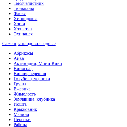
Тысячелистник
Тюльпаны
Флокс
Хионодокса
Хоста
Хохлатка
Эхинацея
Саженцы плодово-ягодные
Абрикосы
Айва
Актинидии, Мини-Киви
Виноград
Вишня, черешня
Голубика, черника
Груша
Ежевика
Жимолость
Земляника, клубника
Йошта
Крыжовник
Малина
Персики
Рябина