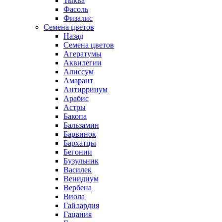
Тыква
Фасоль
Физалис
Семена цветов
Назад
Семена цветов
Агератумы
Аквилегии
Алиссум
Амарант
Антирринум
Арабис
Астры
Бакопа
Бальзамин
Барвинок
Бархатцы
Бегонии
Бузульник
Василек
Венидиум
Вербена
Виола
Гайлардия
Гацания