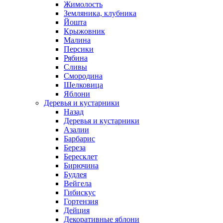
Жимолость
Земляника, клубника
Йошта
Крыжовник
Малина
Персики
Рябина
Сливы
Смородина
Шелковица
Яблони
Деревья и кустарники
Назад
Деревья и кустарники
Азалии
Барбарис
Береза
Бересклет
Бирючина
Будлея
Вейгела
Гибискус
Гортензия
Дейция
Декоративные яблони