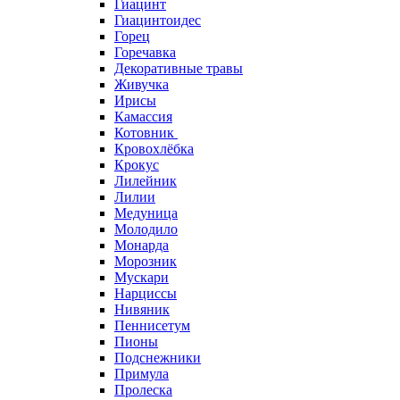
Гиацинт
Гиацинтоидес
Горец
Горечавка
Декоративные травы
Живучка
Ирисы
Камассия
Котовник
Кровохлёбка
Крокус
Лилейник
Лилии
Медуница
Молодило
Монарда
Морозник
Мускари
Нарциссы
Нивяник
Пеннисетум
Пионы
Подснежники
Примула
Пролеска