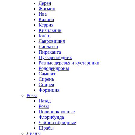
Дерен
Жасмин
Ива
Калина
Керрия
Кизильник
Клён
Лавровишня
Лапчатка
Пираканта
Пузыреплодник
Разные деревья и кустарники
Рододендроны
Самшит
Сирень
Спирея
Форзиция
Розы
Назад
Розы
Почвопокровные
Флорибунда
Чайно-гибридные
Шрабы
Лианы