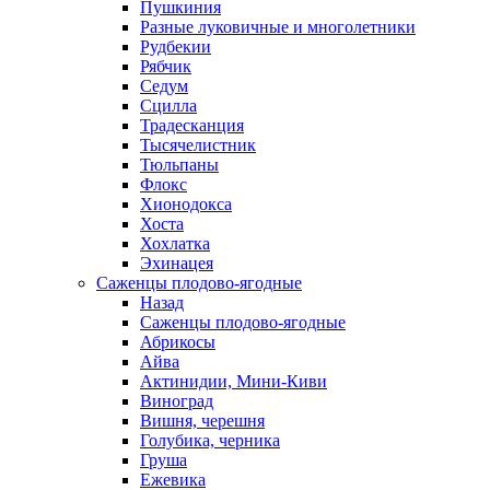
Пушкиния
Разные луковичные и многолетники
Рудбекии
Рябчик
Седум
Сцилла
Традесканция
Тысячелистник
Тюльпаны
Флокс
Хионодокса
Хоста
Хохлатка
Эхинацея
Саженцы плодово-ягодные
Назад
Саженцы плодово-ягодные
Абрикосы
Айва
Актинидии, Мини-Киви
Виноград
Вишня, черешня
Голубика, черника
Груша
Ежевика