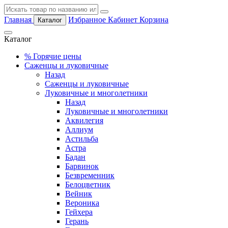
Главная
Избранное
Кабинет
Корзина
Каталог
Каталог
%
Горячие цены
Саженцы и луковичные
Назад
Саженцы и луковичные
Луковичные и многолетники
Назад
Луковичные и многолетники
Аквилегия
Аллиум
Астильба
Астра
Бадан
Барвинок
Безвременник
Белоцветник
Вейник
Вероника
Гейхера
Герань