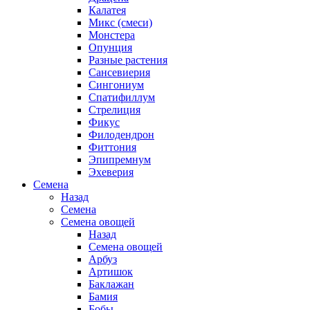
Калатея
Микс (смеси)
Монстера
Опунция
Разные растения
Сансевиерия
Сингониум
Спатифиллум
Стрелиция
Фикус
Филодендрон
Фиттония
Эпипремнум
Эхеверия
Семена
Назад
Семена
Семена овощей
Назад
Семена овощей
Арбуз
Артишок
Баклажан
Бамия
Бобы