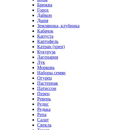
Брюква
Горох
Дайкон
Дыня
Земляника, клубника
Кабачок
Капуста
Картофель
Катран (хрен)
Кукуруза
Лагенария
Лук
Морковь
Наборы семян
Огурец
Пастернак
Патиссон
Перец
Ревень
Редис
Редька
Репа
Салат
Свекла