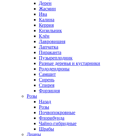
Дерен
Жасмин
Ива
Калина
Керрия
Кизильник
Клён
Лавровишня
Лапчатка
Пираканта
Пузыреплодник
Разные деревья и кустарники
Рододендроны
Самшит
Сирень
Спирея
Форзиция
Розы
Назад
Розы
Почвопокровные
Флорибунда
Чайно-гибридные
Шрабы
Лианы