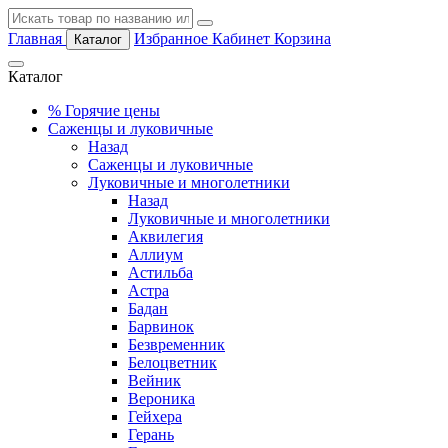
Главная
Избранное
Кабинет
Корзина
Каталог
Каталог
%
Горячие цены
Саженцы и луковичные
Назад
Саженцы и луковичные
Луковичные и многолетники
Назад
Луковичные и многолетники
Аквилегия
Аллиум
Астильба
Астра
Бадан
Барвинок
Безвременник
Белоцветник
Вейник
Вероника
Гейхера
Герань