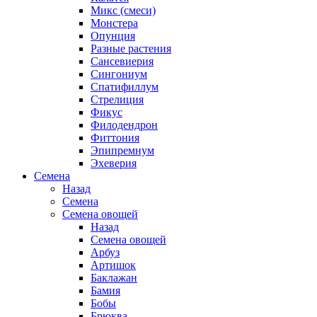
Микс (смеси)
Монстера
Опунция
Разные растения
Сансевиерия
Сингониум
Спатифиллум
Стрелиция
Фикус
Филодендрон
Фиттония
Эпипремнум
Эхеверия
Семена
Назад
Семена
Семена овощей
Назад
Семена овощей
Арбуз
Артишок
Баклажан
Бамия
Бобы
Брюква