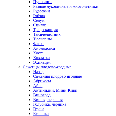
Пушкиния
Разные луковичные и многолетники
Рудбекии
Рябчик
Седум
Сцилла
Традесканция
Тысячелистник
Тюльпаны
Флокс
Хионодокса
Хоста
Хохлатка
Эхинацея
Саженцы плодово-ягодные
Назад
Саженцы плодово-ягодные
Абрикосы
Айва
Актинидии, Мини-Киви
Виноград
Вишня, черешня
Голубика, черника
Груша
Ежевика