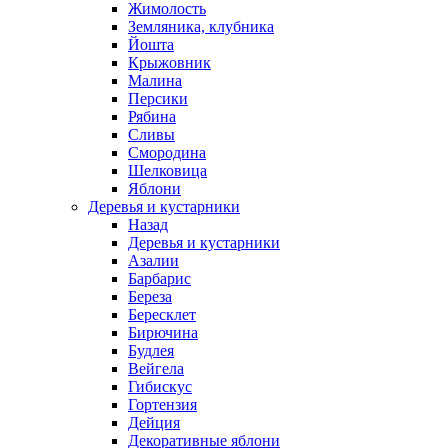
Жимолость
Земляника, клубника
Йошта
Крыжовник
Малина
Персики
Рябина
Сливы
Смородина
Шелковица
Яблони
Деревья и кустарники
Назад
Деревья и кустарники
Азалии
Барбарис
Береза
Бересклет
Бирючина
Будлея
Вейгела
Гибискус
Гортензия
Дейция
Декоративные яблони