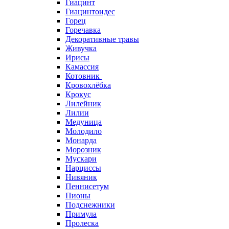
Гиацинт
Гиацинтоидес
Горец
Горечавка
Декоративные травы
Живучка
Ирисы
Камассия
Котовник
Кровохлёбка
Крокус
Лилейник
Лилии
Медуница
Молодило
Монарда
Морозник
Мускари
Нарциссы
Нивяник
Пеннисетум
Пионы
Подснежники
Примула
Пролеска