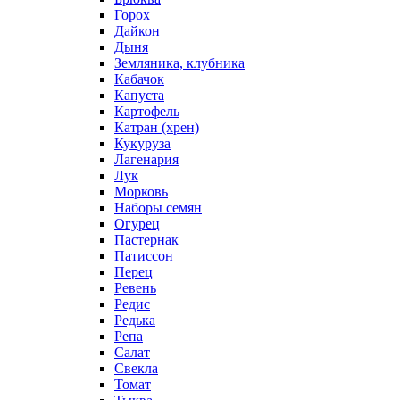
Горох
Дайкон
Дыня
Земляника, клубника
Кабачок
Капуста
Картофель
Катран (хрен)
Кукуруза
Лагенария
Лук
Морковь
Наборы семян
Огурец
Пастернак
Патиссон
Перец
Ревень
Редис
Редька
Репа
Салат
Свекла
Томат