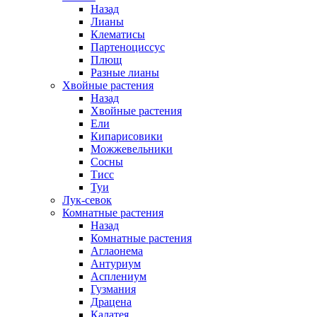
Назад
Лианы
Клематисы
Партеноциссус
Плющ
Разные лианы
Хвойные растения
Назад
Хвойные растения
Ели
Кипарисовики
Можжевельники
Сосны
Тисс
Туи
Лук-севок
Комнатные растения
Назад
Комнатные растения
Аглаонема
Антуриум
Асплениум
Гузмания
Драцена
Калатея