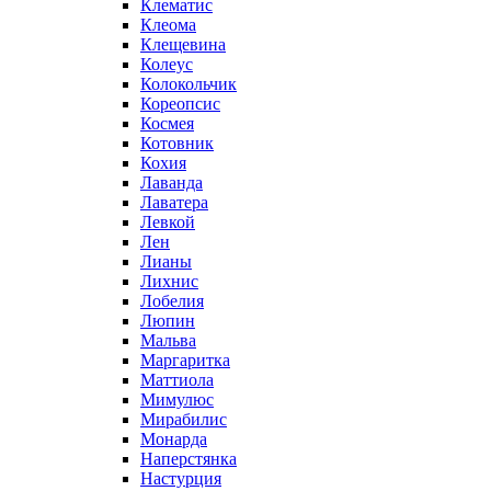
Клематис
Клеома
Клещевина
Колеус
Колокольчик
Кореопсис
Космея
Котовник
Кохия
Лаванда
Лаватера
Левкой
Лен
Лианы
Лихнис
Лобелия
Люпин
Мальва
Маргаритка
Маттиола
Мимулюс
Мирабилис
Монарда
Наперстянка
Настурция