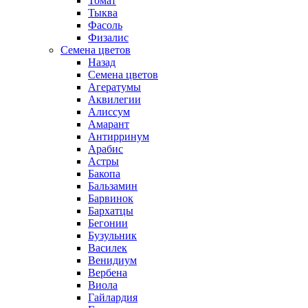
Томат
Тыква
Фасоль
Физалис
Семена цветов
Назад
Семена цветов
Агератумы
Аквилегии
Алиссум
Амарант
Антирринум
Арабис
Астры
Бакопа
Бальзамин
Барвинок
Бархатцы
Бегонии
Бузульник
Василек
Венидиум
Вербена
Виола
Гайлардия