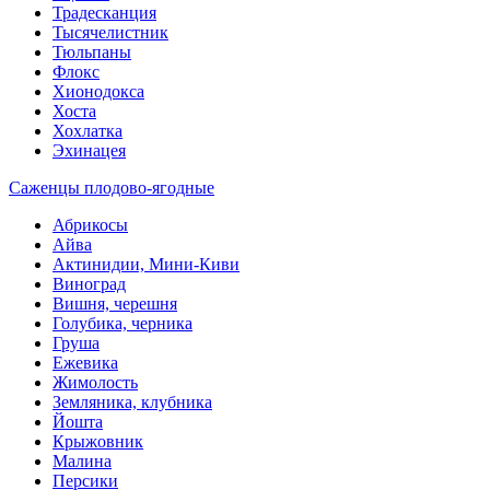
Традесканция
Тысячелистник
Тюльпаны
Флокс
Хионодокса
Хоста
Хохлатка
Эхинацея
Саженцы плодово-ягодные
Абрикосы
Айва
Актинидии, Мини-Киви
Виноград
Вишня, черешня
Голубика, черника
Груша
Ежевика
Жимолость
Земляника, клубника
Йошта
Крыжовник
Малина
Персики