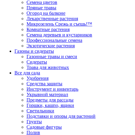
Семена цветов
Пряные травы
Огород на балконе
Лекарственные растения
Микрозелень Срежь и съешь!™
Комнатные растения
Семена деревьев и кустарников
Профессиональные семена
Экзотические растения
Газоны и сидераты
Газонные травы и смеси
Сидераты
Трава для животных
Все для сада
Удобрения
Средства защиты
Инструмент и инвентарь
Укрывной материал
Предметы для рассады
Горшки, кашпо, ящики
Светильники
Подставки и опоры для растений
Грунты
Садовые фигуры
Полив