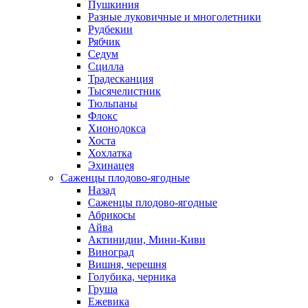
Пушкиния
Разные луковичные и многолетники
Рудбекии
Рябчик
Седум
Сцилла
Традесканция
Тысячелистник
Тюльпаны
Флокс
Хионодокса
Хоста
Хохлатка
Эхинацея
Саженцы плодово-ягодные
Назад
Саженцы плодово-ягодные
Абрикосы
Айва
Актинидии, Мини-Киви
Виноград
Вишня, черешня
Голубика, черника
Груша
Ежевика