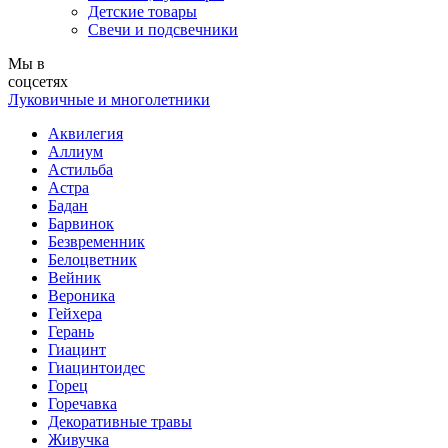
Детские товары
Свечи и подсвечники
Мы в
соцсетях
Луковичные и многолетники
Аквилегия
Аллиум
Астильба
Астра
Бадан
Барвинок
Безвременник
Белоцветник
Вейник
Вероника
Гейхера
Герань
Гиацинт
Гиацинтоидес
Горец
Горечавка
Декоративные травы
Живучка