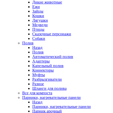
Дикие животные
Ежи
Зайцы
Кошки
Лягушки
Медведи
Птицы
Сказочные персонажи
Собаки
Полив
Назад
Полив
Автоматический полив
Адаптеры
Капельный полив
Коннекторы
Муфты
Разбрызгиватели
Разное
Шланги для полива
Все для компоста
Парники, нагревательные панели
Назад
Парники, нагревательные панели
Парник арочный