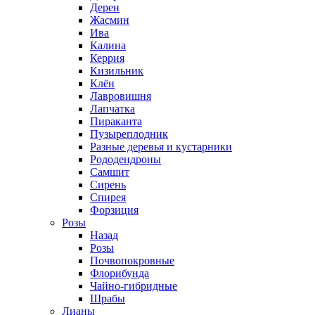
Дерен
Жасмин
Ива
Калина
Керрия
Кизильник
Клён
Лавровишня
Лапчатка
Пираканта
Пузыреплодник
Разные деревья и кустарники
Рододендроны
Самшит
Сирень
Спирея
Форзиция
Розы
Назад
Розы
Почвопокровные
Флорибунда
Чайно-гибридные
Шрабы
Лианы