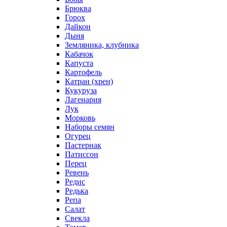
Брюква
Горох
Дайкон
Дыня
Земляника, клубника
Кабачок
Капуста
Картофель
Катран (хрен)
Кукуруза
Лагенария
Лук
Морковь
Наборы семян
Огурец
Пастернак
Патиссон
Перец
Ревень
Редис
Редька
Репа
Салат
Свекла