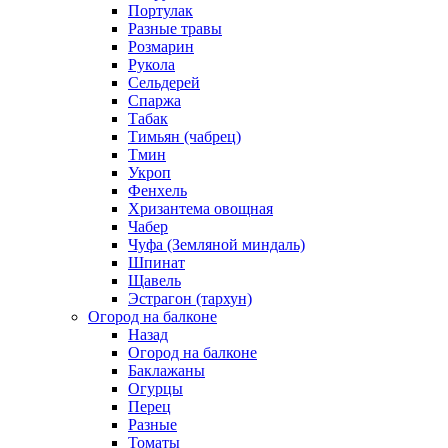
Портулак
Разные травы
Розмарин
Рукола
Сельдерей
Спаржа
Табак
Тимьян (чабрец)
Тмин
Укроп
Фенхель
Хризантема овощная
Чабер
Чуфа (Земляной миндаль)
Шпинат
Щавель
Эстрагон (тархун)
Огород на балконе
Назад
Огород на балконе
Баклажаны
Огурцы
Перец
Разные
Томаты