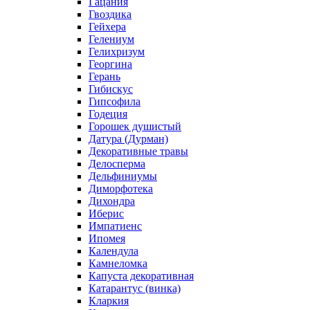
Гацания
Гвоздика
Гейхера
Гелениум
Гелихризум
Георгина
Герань
Гибискус
Гипсофила
Годеция
Горошек душистый
Датура (Дурман)
Декоративные травы
Делосперма
Дельфиниумы
Диморфотека
Дихондра
Иберис
Импатиенс
Ипомея
Календула
Камнеломка
Капуста декоративная
Катарантус (винка)
Кларкия