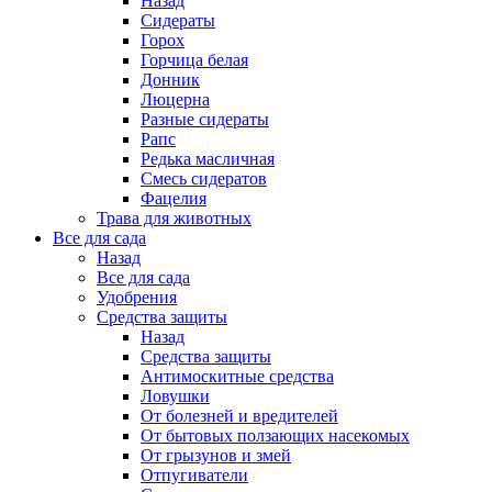
Назад
Сидераты
Горох
Горчица белая
Донник
Люцерна
Разные сидераты
Рапс
Редька масличная
Смесь сидератов
Фацелия
Трава для животных
Все для сада
Назад
Все для сада
Удобрения
Средства защиты
Назад
Средства защиты
Антимоскитные средства
Ловушки
От болезней и вредителей
От бытовых ползающих насекомых
От грызунов и змей
Отпугиватели