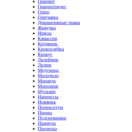
Гиацинт
Гиацинтоидес
Горец
Горечавка
Декоративные травы
Живучка
Ирисы
Камассия
Котовник
Кровохлёбка
Крокус
Лилейник
Лилии
Медуница
Молодило
Монарда
Морозник
Мускари
Нарциссы
Нивяник
Пеннисетум
Пионы
Подснежники
Примула
Пролеска