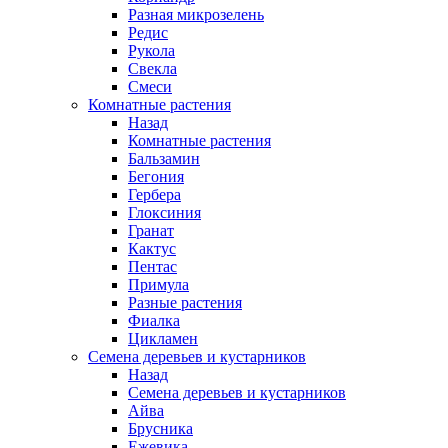
Разная микрозелень
Редис
Рукола
Свекла
Смеси
Комнатные растения
Назад
Комнатные растения
Бальзамин
Бегония
Гербера
Глоксиния
Гранат
Кактус
Пентас
Примула
Разные растения
Фиалка
Цикламен
Семена деревьев и кустарников
Назад
Семена деревьев и кустарников
Айва
Брусника
Ежевика