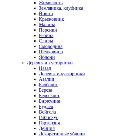
Жимолость
Земляника, клубника
Йошта
Крыжовник
Малина
Персики
Рябина
Сливы
Смородина
Шелковица
Яблони
Деревья и кустарники
Назад
Деревья и кустарники
Азалии
Барбарис
Береза
Бересклет
Бирючина
Будлея
Вейгела
Гибискус
Гортензия
Дейция
Декоративные яблони