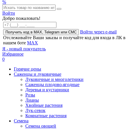
%
Войти
Добро пожаловать!
Войти через e-mail
Получить код в MAX, Telegram или СМС
Отслеживайте Ваши заказы и получайте код для входа в ЛК в
нашем боте
MAX
Я - новый покупатель
Избранное
0
Горячие цены
Саженцы и луковичные
Луковичные и многолетники
Саженцы плодово-ягодные
Деревья и кустарники
Розы
Лианы
Хвойные растения
Лук-севок
Комнатные растения
Семена
Семена овощей