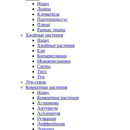
Назад
Лианы
Клематисы
Партеноциссус
Плющ
Разные лианы
Хвойные растения
Назад
Хвойные растения
Ели
Кипарисовики
Можжевельники
Сосны
Тисс
Туи
Лук-севок
Комнатные растения
Назад
Комнатные растения
Аглаонема
Антуриум
Асплениум
Гузмания
Диффенбахия
Драцена