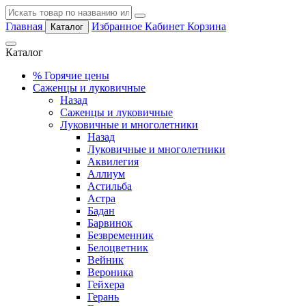
Главная
Избранное
Кабинет
Корзина
Каталог
Каталог
%
Горячие цены
Саженцы и луковичные
Назад
Саженцы и луковичные
Луковичные и многолетники
Назад
Луковичные и многолетники
Аквилегия
Аллиум
Астильба
Астра
Бадан
Барвинок
Безвременник
Белоцветник
Вейник
Вероника
Гейхера
Герань