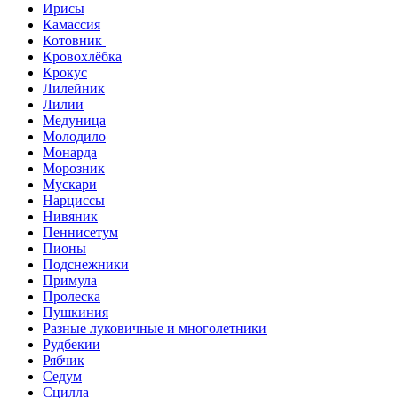
Ирисы
Камассия
Котовник
Кровохлёбка
Крокус
Лилейник
Лилии
Медуница
Молодило
Монарда
Морозник
Мускари
Нарциссы
Нивяник
Пеннисетум
Пионы
Подснежники
Примула
Пролеска
Пушкиния
Разные луковичные и многолетники
Рудбекии
Рябчик
Седум
Сцилла