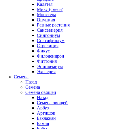
Калатея
Микс (смеси)
Монстера
Опунция
Разные растения
Сансевиерия
Сингониум
Спатифиллум
Стрелиция
Фикус
Филодендрон
Фиттония
Эпипремнум
Эхеверия
Семена
Назад
Семена
Семена овощей
Назад
Семена овощей
Арбуз
Артишок
Баклажан
Бамия
Бобы