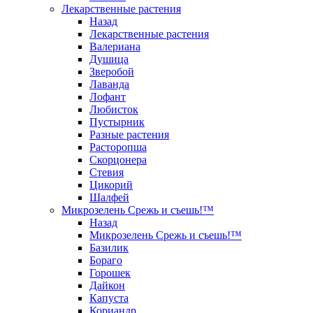
Лекарственные растения
Назад
Лекарственные растения
Валериана
Душица
Зверобой
Лаванда
Лофант
Любисток
Пустырник
Разные растения
Расторопша
Скорцонера
Стевия
Цикорий
Шалфей
Микрозелень Срежь и съешь!™
Назад
Микрозелень Срежь и съешь!™
Базилик
Бораго
Горошек
Дайкон
Капуста
Кориандр