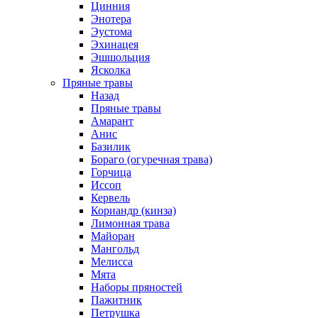
Цинния
Энотера
Эустома
Эхинацея
Эшшольция
Ясколка
Пряные травы
Назад
Пряные травы
Амарант
Анис
Базилик
Бораго (огуречная трава)
Горчица
Иссоп
Кервель
Кориандр (кинза)
Лимонная трава
Майоран
Мангольд
Мелисса
Мята
Наборы пряностей
Пажитник
Петрушка