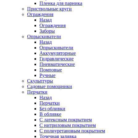
Пленка для парника
Приствольные круги
Ограждения
Назад
Ограждения
Заборы
Опрыскиватели
Назад
Опрыскиватели
Аккумуляторные
Гидравлические
Пневматические
Помповые
Ручные
Скульптуры
Садовые помощники
Перчатки
Назад
Перчатки
Без обливки
В обливке
С латексным покрытием
С нитриловым покрытием
С полиуретановым покрытием
Точечная заливка