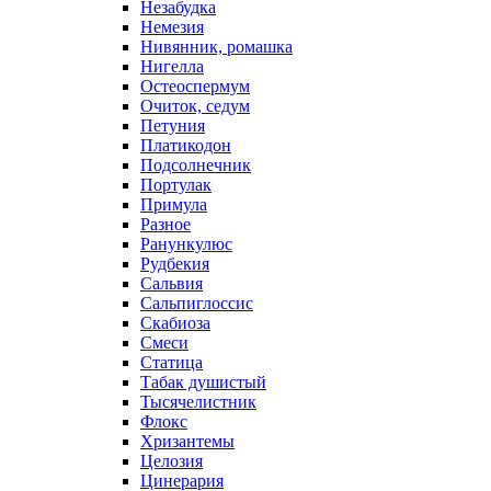
Незабудка
Немезия
Нивянник, ромашка
Нигелла
Остеоспермум
Очиток, седум
Петуния
Платикодон
Подсолнечник
Портулак
Примула
Разное
Ранункулюс
Рудбекия
Сальвия
Сальпиглоссис
Скабиоза
Смеси
Статица
Табак душистый
Тысячелистник
Флокс
Хризантемы
Целозия
Цинерария