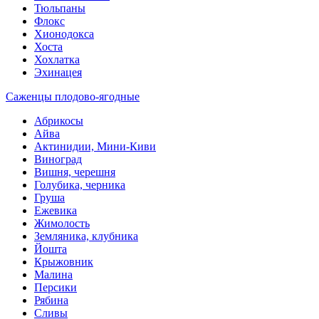
Тюльпаны
Флокс
Хионодокса
Хоста
Хохлатка
Эхинацея
Саженцы плодово-ягодные
Абрикосы
Айва
Актинидии, Мини-Киви
Виноград
Вишня, черешня
Голубика, черника
Груша
Ежевика
Жимолость
Земляника, клубника
Йошта
Крыжовник
Малина
Персики
Рябина
Сливы