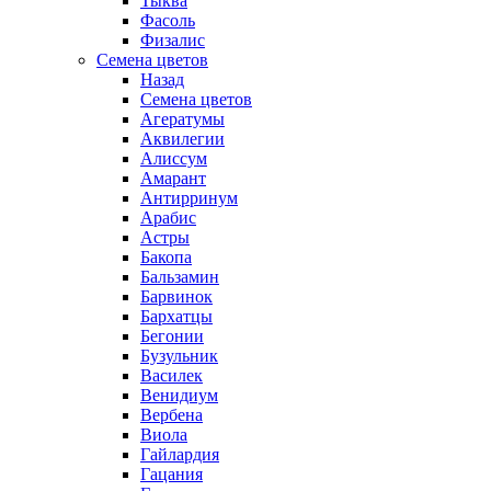
Тыква
Фасоль
Физалис
Семена цветов
Назад
Семена цветов
Агератумы
Аквилегии
Алиссум
Амарант
Антирринум
Арабис
Астры
Бакопа
Бальзамин
Барвинок
Бархатцы
Бегонии
Бузульник
Василек
Венидиум
Вербена
Виола
Гайлардия
Гацания