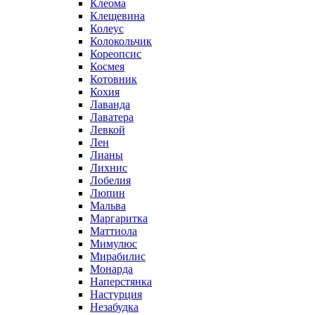
Клеома
Клещевина
Колеус
Колокольчик
Кореопсис
Космея
Котовник
Кохия
Лаванда
Лаватера
Левкой
Лен
Лианы
Лихнис
Лобелия
Люпин
Мальва
Маргаритка
Маттиола
Мимулюс
Мирабилис
Монарда
Наперстянка
Настурция
Незабудка