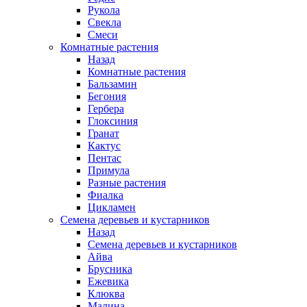
Рукола
Свекла
Смеси
Комнатные растения
Назад
Комнатные растения
Бальзамин
Бегония
Гербера
Глоксиния
Гранат
Кактус
Пентас
Примула
Разные растения
Фиалка
Цикламен
Семена деревьев и кустарников
Назад
Семена деревьев и кустарников
Айва
Брусника
Ежевика
Клюква
Малина