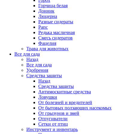
Горох
Горчица белая
Донник
Люцерна
Разные сидераты
Рапс
Редька масличная
Смесь сидератов
Фацелия
Трава для животных
Все для сада
Назад
Все для сада
Удобрения
Средства защиты
Назад
Средства защиты
Антимоскитные средства
Ловушки
От болезней и вредителей
От бытовых ползающих насекомых
От грызунов и змей
Отпугиватели
Сетки от птиц
Инструмент и инвентарь