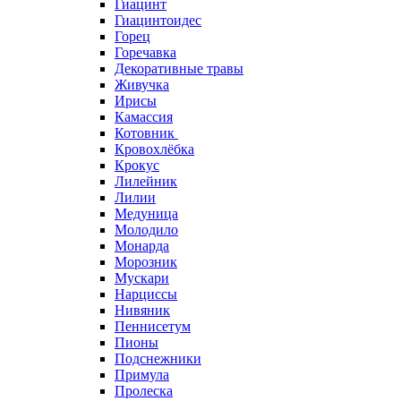
Гиацинт
Гиацинтоидес
Горец
Горечавка
Декоративные травы
Живучка
Ирисы
Камассия
Котовник
Кровохлёбка
Крокус
Лилейник
Лилии
Медуница
Молодило
Монарда
Морозник
Мускари
Нарциссы
Нивяник
Пеннисетум
Пионы
Подснежники
Примула
Пролеска