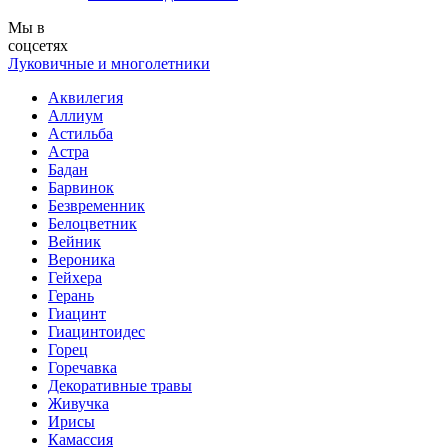
Мы в
соцсетях
Луковичные и многолетники
Аквилегия
Аллиум
Астильба
Астра
Бадан
Барвинок
Безвременник
Белоцветник
Вейник
Вероника
Гейхера
Герань
Гиацинт
Гиацинтоидес
Горец
Горечавка
Декоративные травы
Живучка
Ирисы
Камассия