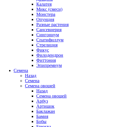
Калатея
Микс (смеси)
Монстера
Опунция
Разные растения
Сансевиерия
Сингониум
Спатифиллум
Стрелиция
Фикус
Филодендрон
Фиттония
Эпипремнум
Семена
Назад
Семена
Семена овощей
Назад
Семена овощей
Арбуз
Артишок
Баклажан
Бамия
Бобы
Брюква