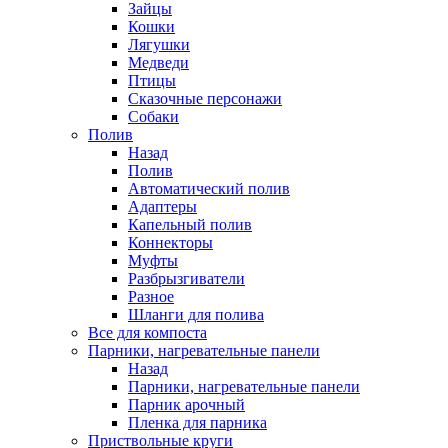
Зайцы
Кошки
Лягушки
Медведи
Птицы
Сказочные персонажи
Собаки
Полив
Назад
Полив
Автоматический полив
Адаптеры
Капельный полив
Коннекторы
Муфты
Разбрызгиватели
Разное
Шланги для полива
Все для компоста
Парники, нагревательные панели
Назад
Парники, нагревательные панели
Парник арочный
Пленка для парника
Приствольные круги