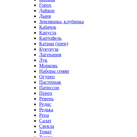
Горох
Дайкон
Дыня
Земляника, клубника
Кабачок
Капуста
Картофель
Катран (хрен)
Кукуруза
Лагенария
Лук
Морковь
Наборы семян
Огурец
Пастернак
Патиссон
Перец
Ревень
Редис
Редька
Репа
Салат
Свекла
Томат