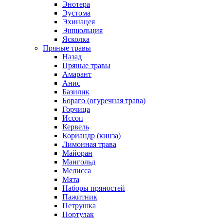
Энотера
Эустома
Эхинацея
Эшшольция
Ясколка
Пряные травы
Назад
Пряные травы
Амарант
Анис
Базилик
Бораго (огуречная трава)
Горчица
Иссоп
Кервель
Кориандр (кинза)
Лимонная трава
Майоран
Мангольд
Мелисса
Мята
Наборы пряностей
Пажитник
Петрушка
Портулак