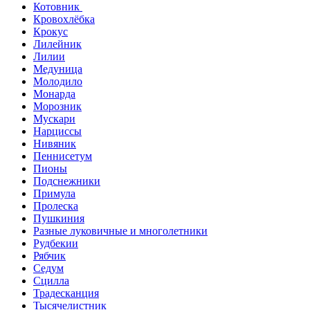
Котовник
Кровохлёбка
Крокус
Лилейник
Лилии
Медуница
Молодило
Монарда
Морозник
Мускари
Нарциссы
Нивяник
Пеннисетум
Пионы
Подснежники
Примула
Пролеска
Пушкиния
Разные луковичные и многолетники
Рудбекии
Рябчик
Седум
Сцилла
Традесканция
Тысячелистник