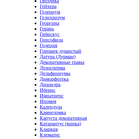
Гвоздика
Гейхера
Гелениум
Гелихризум
Георгина
Герань
Гибискус
Гипсофила
Годеция
Горошек душистый
Датура (Дурман)
Декоративные травы
Делосперма
Дельфиниумы
Диморфотека
Дихондра
Иберис
Импатиенс
Ипомея
Календула
Камнеломка
Капуста декоративная
Катарантус (винка)
Кларкия
Клематис