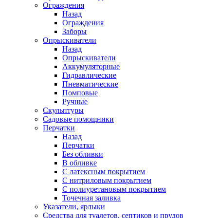
Ограждения
Назад
Ограждения
Заборы
Опрыскиватели
Назад
Опрыскиватели
Аккумуляторные
Гидравлические
Пневматические
Помповые
Ручные
Скульптуры
Садовые помощники
Перчатки
Назад
Перчатки
Без обливки
В обливке
С латексным покрытием
С нитриловым покрытием
С полиуретановым покрытием
Точечная заливка
Указатели, ярлыки
Средства для туалетов, септиков и прудов