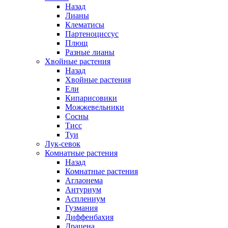
Назад
Лианы
Клематисы
Партеноциссус
Плющ
Разные лианы
Хвойные растения
Назад
Хвойные растения
Ели
Кипарисовики
Можжевельники
Сосны
Тисс
Туи
Лук-севок
Комнатные растения
Назад
Комнатные растения
Аглаонема
Антуриум
Асплениум
Гузмания
Диффенбахия
Драцена