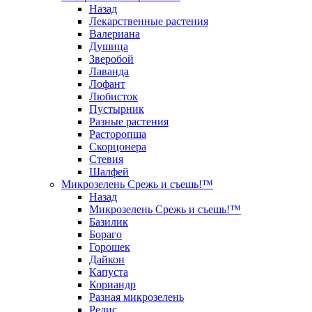
Назад
Лекарственные растения
Валериана
Душица
Зверобой
Лаванда
Лофант
Любисток
Пустырник
Разные растения
Расторопша
Скорцонера
Стевия
Шалфей
Микрозелень Срежь и съешь!™
Назад
Микрозелень Срежь и съешь!™
Базилик
Бораго
Горошек
Дайкон
Капуста
Кориандр
Разная микрозелень
Редис