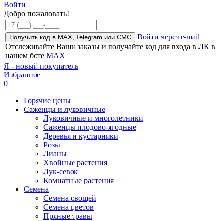
Войти
Добро пожаловать!
Войти через e-mail
Получить код в MAX, Telegram или СМС
Отслеживайте Ваши заказы и получайте код для входа в ЛК в
нашем боте
MAX
Я - новый покупатель
Избранное
0
Горячие цены
Саженцы и луковичные
Луковичные и многолетники
Саженцы плодово-ягодные
Деревья и кустарники
Розы
Лианы
Хвойные растения
Лук-севок
Комнатные растения
Семена
Семена овощей
Семена цветов
Пряные травы