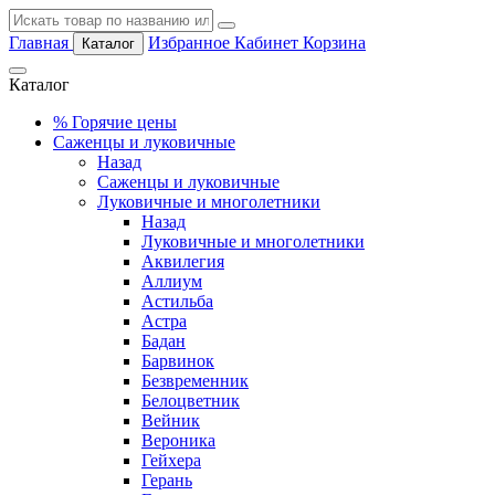
Главная
Избранное
Кабинет
Корзина
Каталог
Каталог
%
Горячие цены
Саженцы и луковичные
Назад
Саженцы и луковичные
Луковичные и многолетники
Назад
Луковичные и многолетники
Аквилегия
Аллиум
Астильба
Астра
Бадан
Барвинок
Безвременник
Белоцветник
Вейник
Вероника
Гейхера
Герань