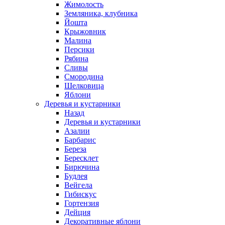
Жимолость
Земляника, клубника
Йошта
Крыжовник
Малина
Персики
Рябина
Сливы
Смородина
Шелковица
Яблони
Деревья и кустарники
Назад
Деревья и кустарники
Азалии
Барбарис
Береза
Бересклет
Бирючина
Будлея
Вейгела
Гибискус
Гортензия
Дейция
Декоративные яблони