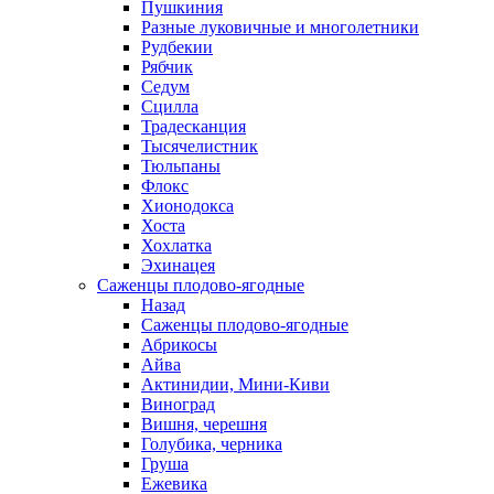
Пушкиния
Разные луковичные и многолетники
Рудбекии
Рябчик
Седум
Сцилла
Традесканция
Тысячелистник
Тюльпаны
Флокс
Хионодокса
Хоста
Хохлатка
Эхинацея
Саженцы плодово-ягодные
Назад
Саженцы плодово-ягодные
Абрикосы
Айва
Актинидии, Мини-Киви
Виноград
Вишня, черешня
Голубика, черника
Груша
Ежевика