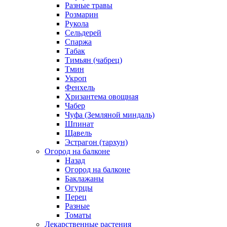
Разные травы
Розмарин
Рукола
Сельдерей
Спаржа
Табак
Тимьян (чабрец)
Тмин
Укроп
Фенхель
Хризантема овощная
Чабер
Чуфа (Земляной миндаль)
Шпинат
Щавель
Эстрагон (тархун)
Огород на балконе
Назад
Огород на балконе
Баклажаны
Огурцы
Перец
Разные
Томаты
Лекарственные растения