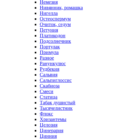
Немезия
Нивянник, ромашка
Нигелла
Остеоспермум
Очиток, седум
Петуния
Платикодон
Подсолнечник
Портулак
Примула
Разное
Ранункулюс
Рудбекия
Сальвия
Сальпиглоссис
Скабиоза
Смеси
Статица
Табак душистый
Тысячелистник
Флокс
Хризантемы
Целозия
Цинерария
Цинния