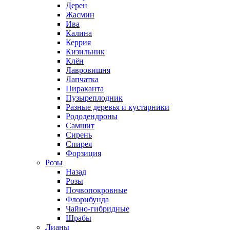
Дерен
Жасмин
Ива
Калина
Керрия
Кизильник
Клён
Лавровишня
Лапчатка
Пираканта
Пузыреплодник
Разные деревья и кустарники
Рододендроны
Самшит
Сирень
Спирея
Форзиция
Розы
Назад
Розы
Почвопокровные
Флорибунда
Чайно-гибридные
Шрабы
Лианы