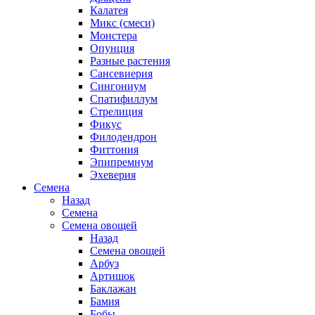
Калатея
Микс (смеси)
Монстера
Опунция
Разные растения
Сансевиерия
Сингониум
Спатифиллум
Стрелиция
Фикус
Филодендрон
Фиттония
Эпипремнум
Эхеверия
Семена
Назад
Семена
Семена овощей
Назад
Семена овощей
Арбуз
Артишок
Баклажан
Бамия
Бобы