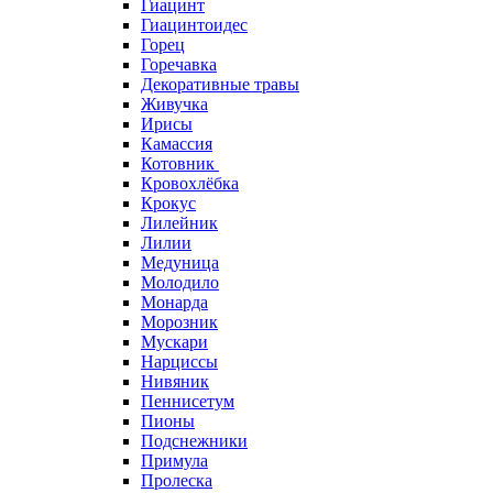
Гиацинт
Гиацинтоидес
Горец
Горечавка
Декоративные травы
Живучка
Ирисы
Камассия
Котовник
Кровохлёбка
Крокус
Лилейник
Лилии
Медуница
Молодило
Монарда
Морозник
Мускари
Нарциссы
Нивяник
Пеннисетум
Пионы
Подснежники
Примула
Пролеска