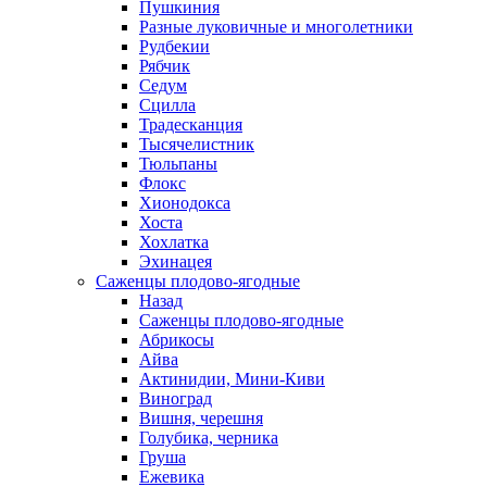
Пушкиния
Разные луковичные и многолетники
Рудбекии
Рябчик
Седум
Сцилла
Традесканция
Тысячелистник
Тюльпаны
Флокс
Хионодокса
Хоста
Хохлатка
Эхинацея
Саженцы плодово-ягодные
Назад
Саженцы плодово-ягодные
Абрикосы
Айва
Актинидии, Мини-Киви
Виноград
Вишня, черешня
Голубика, черника
Груша
Ежевика