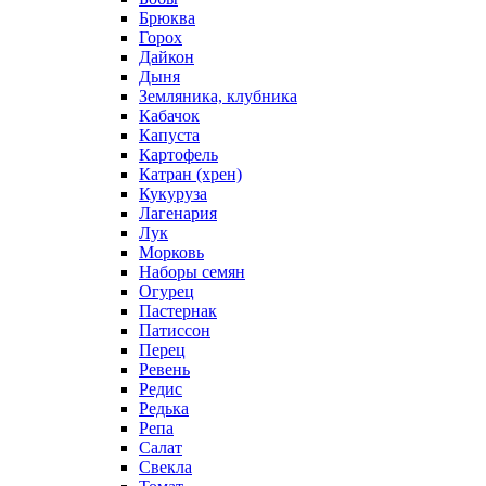
Брюква
Горох
Дайкон
Дыня
Земляника, клубника
Кабачок
Капуста
Картофель
Катран (хрен)
Кукуруза
Лагенария
Лук
Морковь
Наборы семян
Огурец
Пастернак
Патиссон
Перец
Ревень
Редис
Редька
Репа
Салат
Свекла