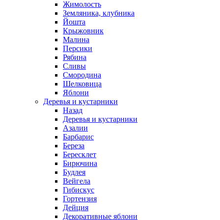
Жимолость
Земляника, клубника
Йошта
Крыжовник
Малина
Персики
Рябина
Сливы
Смородина
Шелковица
Яблони
Деревья и кустарники
Назад
Деревья и кустарники
Азалии
Барбарис
Береза
Бересклет
Бирючина
Будлея
Вейгела
Гибискус
Гортензия
Дейция
Декоративные яблони