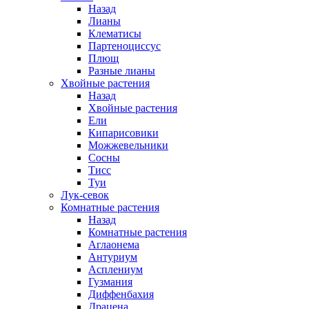
Назад
Лианы
Клематисы
Партеноциссус
Плющ
Разные лианы
Хвойные растения
Назад
Хвойные растения
Ели
Кипарисовики
Можжевельники
Сосны
Тисс
Туи
Лук-севок
Комнатные растения
Назад
Комнатные растения
Аглаонема
Антуриум
Асплениум
Гузмания
Диффенбахия
Драцена