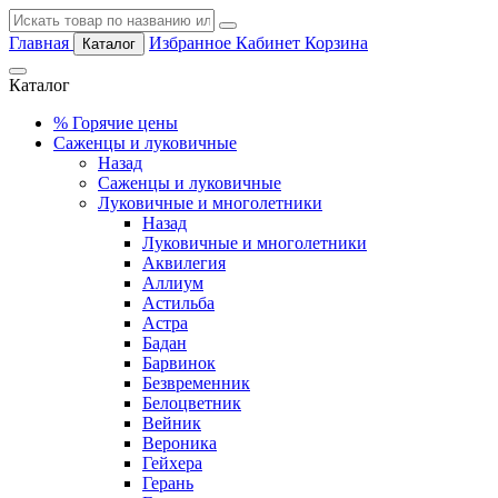
Главная
Избранное
Кабинет
Корзина
Каталог
Каталог
%
Горячие цены
Саженцы и луковичные
Назад
Саженцы и луковичные
Луковичные и многолетники
Назад
Луковичные и многолетники
Аквилегия
Аллиум
Астильба
Астра
Бадан
Барвинок
Безвременник
Белоцветник
Вейник
Вероника
Гейхера
Герань