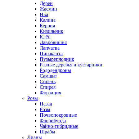
Дерен
Жасмин
Ива
Калина
Керрия
Кизильник
Клён
Лавровишня
Лапчатка
Пираканта
Пузыреплодник
Разные деревья и кустарники
Рододендроны
Самшит
Сирень
Спирея
Форзиция
Розы
Назад
Розы
Почвопокровные
Флорибунда
Чайно-гибридные
Шрабы
Лианы