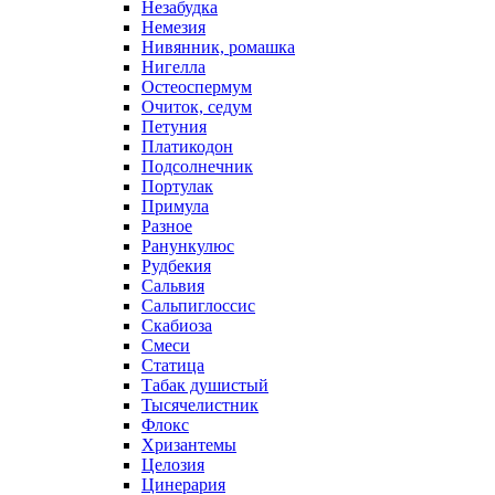
Незабудка
Немезия
Нивянник, ромашка
Нигелла
Остеоспермум
Очиток, седум
Петуния
Платикодон
Подсолнечник
Портулак
Примула
Разное
Ранункулюс
Рудбекия
Сальвия
Сальпиглоссис
Скабиоза
Смеси
Статица
Табак душистый
Тысячелистник
Флокс
Хризантемы
Целозия
Цинерария