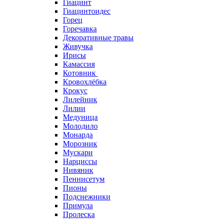
Гиацинт
Гиацинтоидес
Горец
Горечавка
Декоративные травы
Живучка
Ирисы
Камассия
Котовник
Кровохлёбка
Крокус
Лилейник
Лилии
Медуница
Молодило
Монарда
Морозник
Мускари
Нарциссы
Нивяник
Пеннисетум
Пионы
Подснежники
Примула
Пролеска