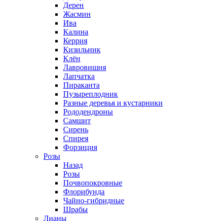
Дерен
Жасмин
Ива
Калина
Керрия
Кизильник
Клён
Лавровишня
Лапчатка
Пираканта
Пузыреплодник
Разные деревья и кустарники
Рододендроны
Самшит
Сирень
Спирея
Форзиция
Розы
Назад
Розы
Почвопокровные
Флорибунда
Чайно-гибридные
Шрабы
Лианы