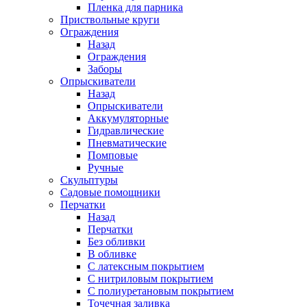
Пленка для парника
Приствольные круги
Ограждения
Назад
Ограждения
Заборы
Опрыскиватели
Назад
Опрыскиватели
Аккумуляторные
Гидравлические
Пневматические
Помповые
Ручные
Скульптуры
Садовые помощники
Перчатки
Назад
Перчатки
Без обливки
В обливке
С латексным покрытием
С нитриловым покрытием
С полиуретановым покрытием
Точечная заливка