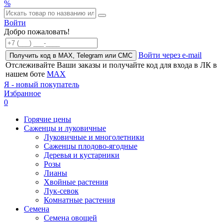
%
Войти
Добро пожаловать!
Войти через e-mail
Получить код в MAX, Telegram или СМС
Отслеживайте Ваши заказы и получайте код для входа в ЛК в
нашем боте
MAX
Я - новый покупатель
Избранное
0
Горячие цены
Саженцы и луковичные
Луковичные и многолетники
Саженцы плодово-ягодные
Деревья и кустарники
Розы
Лианы
Хвойные растения
Лук-севок
Комнатные растения
Семена
Семена овощей