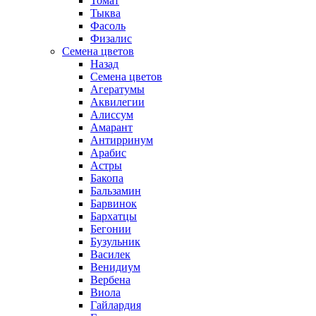
Томат
Тыква
Фасоль
Физалис
Семена цветов
Назад
Семена цветов
Агератумы
Аквилегии
Алиссум
Амарант
Антирринум
Арабис
Астры
Бакопа
Бальзамин
Барвинок
Бархатцы
Бегонии
Бузульник
Василек
Венидиум
Вербена
Виола
Гайлардия