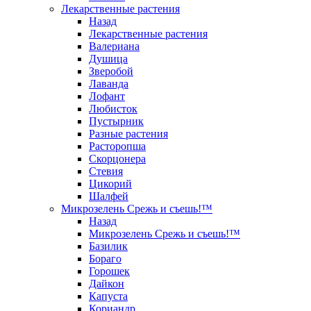
Лекарственные растения
Назад
Лекарственные растения
Валериана
Душица
Зверобой
Лаванда
Лофант
Любисток
Пустырник
Разные растения
Расторопша
Скорцонера
Стевия
Цикорий
Шалфей
Микрозелень Срежь и съешь!™
Назад
Микрозелень Срежь и съешь!™
Базилик
Бораго
Горошек
Дайкон
Капуста
Кориандр