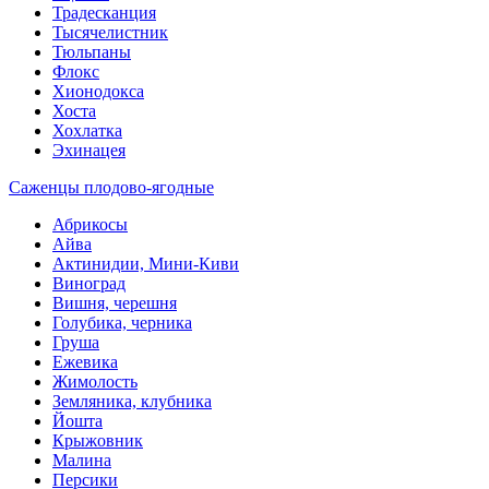
Традесканция
Тысячелистник
Тюльпаны
Флокс
Хионодокса
Хоста
Хохлатка
Эхинацея
Саженцы плодово-ягодные
Абрикосы
Айва
Актинидии, Мини-Киви
Виноград
Вишня, черешня
Голубика, черника
Груша
Ежевика
Жимолость
Земляника, клубника
Йошта
Крыжовник
Малина
Персики