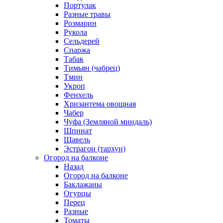
Портулак
Разные травы
Розмарин
Рукола
Сельдерей
Спаржа
Табак
Тимьян (чабрец)
Тмин
Укроп
Фенхель
Хризантема овощная
Чабер
Чуфа (Земляной миндаль)
Шпинат
Щавель
Эстрагон (тархун)
Огород на балконе
Назад
Огород на балконе
Баклажаны
Огурцы
Перец
Разные
Томаты