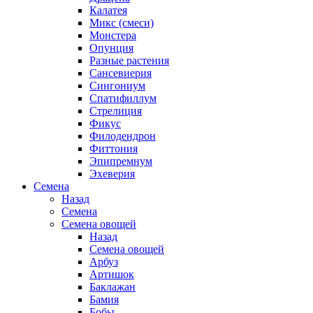
Калатея
Микс (смеси)
Монстера
Опунция
Разные растения
Сансевиерия
Сингониум
Спатифиллум
Стрелиция
Фикус
Филодендрон
Фиттония
Эпипремнум
Эхеверия
Семена
Назад
Семена
Семена овощей
Назад
Семена овощей
Арбуз
Артишок
Баклажан
Бамия
Бобы