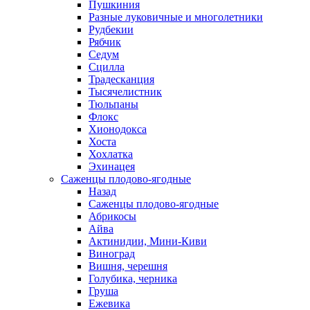
Пушкиния
Разные луковичные и многолетники
Рудбекии
Рябчик
Седум
Сцилла
Традесканция
Тысячелистник
Тюльпаны
Флокс
Хионодокса
Хоста
Хохлатка
Эхинацея
Саженцы плодово-ягодные
Назад
Саженцы плодово-ягодные
Абрикосы
Айва
Актинидии, Мини-Киви
Виноград
Вишня, черешня
Голубика, черника
Груша
Ежевика