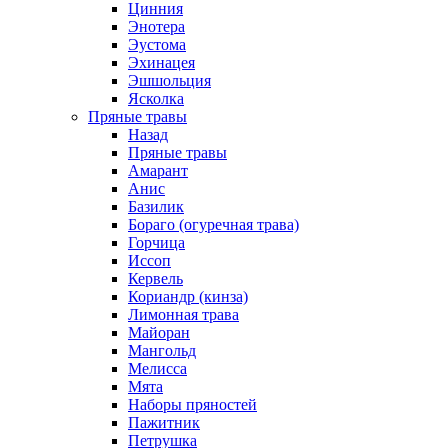
Цинния
Энотера
Эустома
Эхинацея
Эшшольция
Ясколка
Пряные травы
Назад
Пряные травы
Амарант
Анис
Базилик
Бораго (огуречная трава)
Горчица
Иссоп
Кервель
Кориандр (кинза)
Лимонная трава
Майоран
Мангольд
Мелисса
Мята
Наборы пряностей
Пажитник
Петрушка