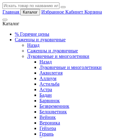
Главная
Избранное
Кабинет
Корзина
Каталог
Каталог
%
Горячие цены
Саженцы и луковичные
Назад
Саженцы и луковичные
Луковичные и многолетники
Назад
Луковичные и многолетники
Аквилегия
Аллиум
Астильба
Астра
Бадан
Барвинок
Безвременник
Белоцветник
Вейник
Вероника
Гейхера
Герань