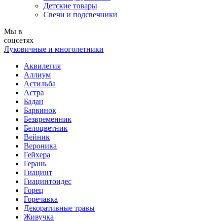
Детские товары
Свечи и подсвечники
Мы в
соцсетях
Луковичные и многолетники
Аквилегия
Аллиум
Астильба
Астра
Бадан
Барвинок
Безвременник
Белоцветник
Вейник
Вероника
Гейхера
Герань
Гиацинт
Гиацинтоидес
Горец
Горечавка
Декоративные травы
Живучка