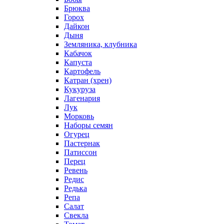
Брюква
Горох
Дайкон
Дыня
Земляника, клубника
Кабачок
Капуста
Картофель
Катран (хрен)
Кукуруза
Лагенария
Лук
Морковь
Наборы семян
Огурец
Пастернак
Патиссон
Перец
Ревень
Редис
Редька
Репа
Салат
Свекла