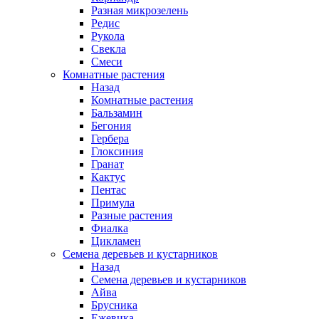
Разная микрозелень
Редис
Рукола
Свекла
Смеси
Комнатные растения
Назад
Комнатные растения
Бальзамин
Бегония
Гербера
Глоксиния
Гранат
Кактус
Пентас
Примула
Разные растения
Фиалка
Цикламен
Семена деревьев и кустарников
Назад
Семена деревьев и кустарников
Айва
Брусника
Ежевика