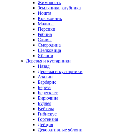
Жимолость
Земляника, клубника
Йошта
Крыжовник
Малина
Персики
Рябина
Сливы
Смородина
Шелковица
Яблони
Деревья и кустарники
Назад
Деревья и кустарники
Азалии
Барбарис
Береза
Бересклет
Бирючина
Будлея
Вейгела
Гибискус
Гортензия
Дейция
Декоративные яблони