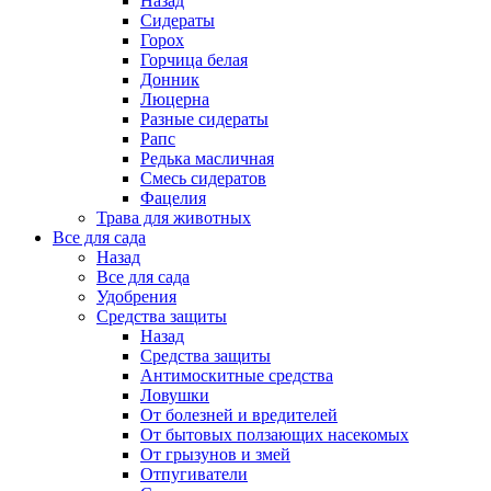
Назад
Сидераты
Горох
Горчица белая
Донник
Люцерна
Разные сидераты
Рапс
Редька масличная
Смесь сидератов
Фацелия
Трава для животных
Все для сада
Назад
Все для сада
Удобрения
Средства защиты
Назад
Средства защиты
Антимоскитные средства
Ловушки
От болезней и вредителей
От бытовых ползающих насекомых
От грызунов и змей
Отпугиватели