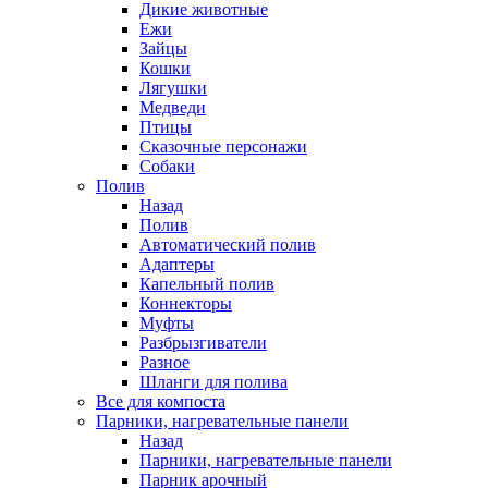
Дикие животные
Ежи
Зайцы
Кошки
Лягушки
Медведи
Птицы
Сказочные персонажи
Собаки
Полив
Назад
Полив
Автоматический полив
Адаптеры
Капельный полив
Коннекторы
Муфты
Разбрызгиватели
Разное
Шланги для полива
Все для компоста
Парники, нагревательные панели
Назад
Парники, нагревательные панели
Парник арочный