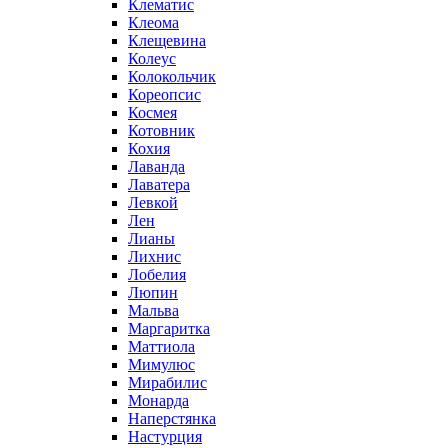
Клематис
Клеома
Клещевина
Колеус
Колокольчик
Кореопсис
Космея
Котовник
Кохия
Лаванда
Лаватера
Левкой
Лен
Лианы
Лихнис
Лобелия
Люпин
Мальва
Маргаритка
Маттиола
Мимулюс
Мирабилис
Монарда
Наперстянка
Настурция