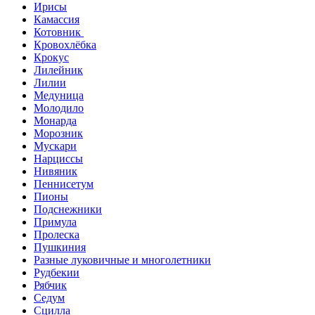
Ирисы
Камассия
Котовник
Кровохлёбка
Крокус
Лилейник
Лилии
Медуница
Молодило
Монарда
Морозник
Мускари
Нарциссы
Нивяник
Пеннисетум
Пионы
Подснежники
Примула
Пролеска
Пушкиния
Разные луковичные и многолетники
Рудбекии
Рябчик
Седум
Сцилла