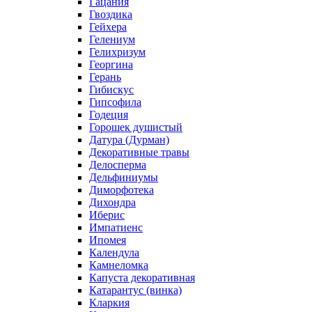
Гацания
Гвоздика
Гейхера
Гелениум
Гелихризум
Георгина
Герань
Гибискус
Гипсофила
Годеция
Горошек душистый
Датура (Дурман)
Декоративные травы
Делосперма
Дельфиниумы
Диморфотека
Дихондра
Иберис
Импатиенс
Ипомея
Календула
Камнеломка
Капуста декоративная
Катарантус (винка)
Кларкия