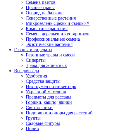
Семена цветов
Пряные травы
Огород на балконе
Лекарственные растения
Микрозелень Срежь и съешь!™
Комнатные растения
Семена деревьев и кустарников
Профессиональные семена
Экзотические растения
Газоны и сидераты
Газонные травы и смеси
Сидераты
Трава для животных
Все для сада
Удобрения
Средства защиты
Инструмент и инвентарь
Укрывной материал
Предметы для рассады
Горшки, кашпо, ящики
Светильники
Подставки и опоры для растений
Грунты
Садовые фигуры
Полив