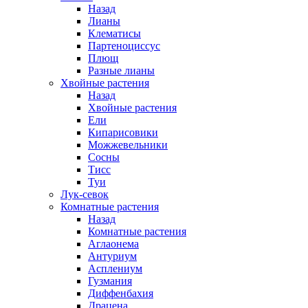
Назад
Лианы
Клематисы
Партеноциссус
Плющ
Разные лианы
Хвойные растения
Назад
Хвойные растения
Ели
Кипарисовики
Можжевельники
Сосны
Тисс
Туи
Лук-севок
Комнатные растения
Назад
Комнатные растения
Аглаонема
Антуриум
Асплениум
Гузмания
Диффенбахия
Драцена