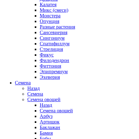
Калатея
Микс (смеси)
Монстера
Опунция
Разные растения
Сансевиерия
Сингониум
Спатифиллум
Стрелиция
Фикус
Филодендрон
Фиттония
Эпипремнум
Эхеверия
Семена
Назад
Семена
Семена овощей
Назад
Семена овощей
Арбуз
Артишок
Баклажан
Бамия
Бобы