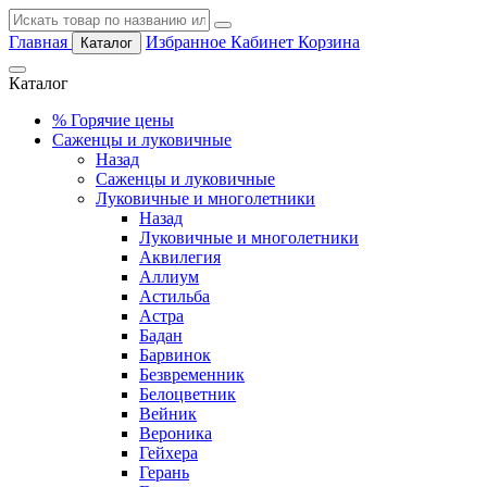
Главная
Избранное
Кабинет
Корзина
Каталог
Каталог
%
Горячие цены
Саженцы и луковичные
Назад
Саженцы и луковичные
Луковичные и многолетники
Назад
Луковичные и многолетники
Аквилегия
Аллиум
Астильба
Астра
Бадан
Барвинок
Безвременник
Белоцветник
Вейник
Вероника
Гейхера
Герань