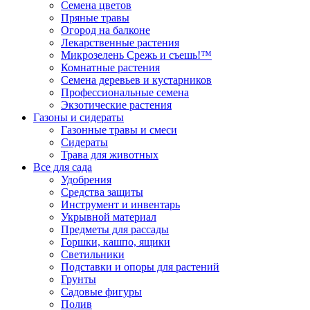
Семена цветов
Пряные травы
Огород на балконе
Лекарственные растения
Микрозелень Срежь и съешь!™
Комнатные растения
Семена деревьев и кустарников
Профессиональные семена
Экзотические растения
Газоны и сидераты
Газонные травы и смеси
Сидераты
Трава для животных
Все для сада
Удобрения
Средства защиты
Инструмент и инвентарь
Укрывной материал
Предметы для рассады
Горшки, кашпо, ящики
Светильники
Подставки и опоры для растений
Грунты
Садовые фигуры
Полив