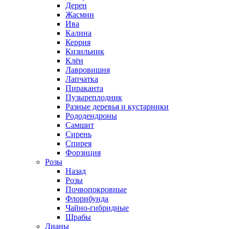
Дерен
Жасмин
Ива
Калина
Керрия
Кизильник
Клён
Лавровишня
Лапчатка
Пираканта
Пузыреплодник
Разные деревья и кустарники
Рододендроны
Самшит
Сирень
Спирея
Форзиция
Розы
Назад
Розы
Почвопокровные
Флорибунда
Чайно-гибридные
Шрабы
Лианы