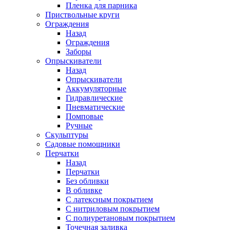
Пленка для парника
Приствольные круги
Ограждения
Назад
Ограждения
Заборы
Опрыскиватели
Назад
Опрыскиватели
Аккумуляторные
Гидравлические
Пневматические
Помповые
Ручные
Скульптуры
Садовые помощники
Перчатки
Назад
Перчатки
Без обливки
В обливке
С латексным покрытием
С нитриловым покрытием
С полиуретановым покрытием
Точечная заливка