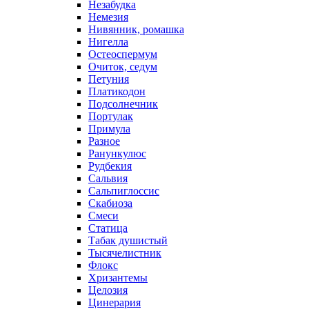
Незабудка
Немезия
Нивянник, ромашка
Нигелла
Остеоспермум
Очиток, седум
Петуния
Платикодон
Подсолнечник
Портулак
Примула
Разное
Ранункулюс
Рудбекия
Сальвия
Сальпиглоссис
Скабиоза
Смеси
Статица
Табак душистый
Тысячелистник
Флокс
Хризантемы
Целозия
Цинерария