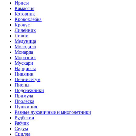
Ирисы
Камассия
Котовник
Кровохлёбка
Крокус
Лилейник
Лилии
Медуница
Молодило
Монарда
Морозник
Мускари
Нарциссы
Нивяник
Пеннисетум
Пионы
Подснежники
Примула
Пролеска
Пушкиния
Разные луковичные и многолетники
Рудбекии
Рябчик
Седум
Сцилла