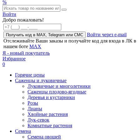
%
Войти
Добро пожаловать!
Войти через e-mail
Получить код в MAX, Telegram или СМС
Отслеживайте Ваши заказы и получайте код для входа в ЛК в
нашем боте
MAX
Я - новый покупатель
Избранное
0
Горячие цены
Саженцы и луковичные
Луковичные и многолетники
Саженцы плодово-ягодные
Деревья и кустарники
Розы
Лианы
Хвойные растения
Лук-севок
Комнатные растения
Семена
Семена овощей