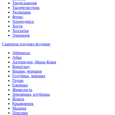
Традесканция
Тысячелистник
Тюльпаны
Флокс
Хионодокса
Хоста
Хохлатка
Эхинацея
Саженцы плодово-ягодные
Абрикосы
Айва
Актинидии, Мини-Киви
Виноград
Вишня, черешня
Голубика, черника
Груша
Ежевика
Жимолость
Земляника, клубника
Йошта
Крыжовник
Малина
Персики