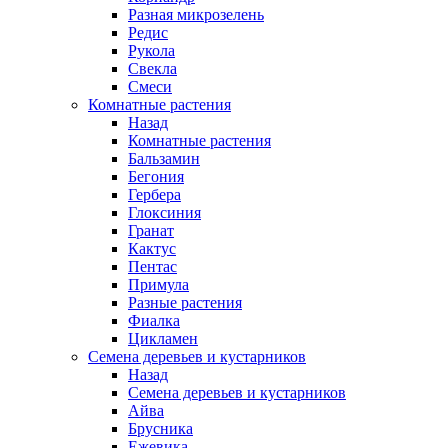
Разная микрозелень
Редис
Рукола
Свекла
Смеси
Комнатные растения
Назад
Комнатные растения
Бальзамин
Бегония
Гербера
Глоксиния
Гранат
Кактус
Пентас
Примула
Разные растения
Фиалка
Цикламен
Семена деревьев и кустарников
Назад
Семена деревьев и кустарников
Айва
Брусника
Ежевика