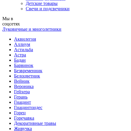
Детские товары
Свечи и подсвечники
Мы в
соцсетях
Луковичные и многолетники
Аквилегия
Аллиум
Астильба
Астра
Бадан
Барвинок
Безвременник
Белоцветник
Вейник
Вероника
Гейхера
Герань
Гиацинт
Гиацинтоидес
Горец
Горечавка
Декоративные травы
Живучка