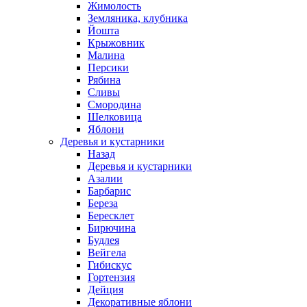
Жимолость
Земляника, клубника
Йошта
Крыжовник
Малина
Персики
Рябина
Сливы
Смородина
Шелковица
Яблони
Деревья и кустарники
Назад
Деревья и кустарники
Азалии
Барбарис
Береза
Бересклет
Бирючина
Будлея
Вейгела
Гибискус
Гортензия
Дейция
Декоративные яблони