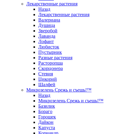
Лекарственные растения
Назад
Лекарственные растения
Валериана
Душица
Зверобой
Лаванда
Лофант
Любисток
Пустырник
Разные растения
Расторопша
Скорцонера
Стевия
Цикорий
Шалфей
Микрозелень Срежь и съешь!™
Назад
Микрозелень Срежь и съешь!™
Базилик
Бораго
Горошек
Дайкон
Капуста
Кориандр