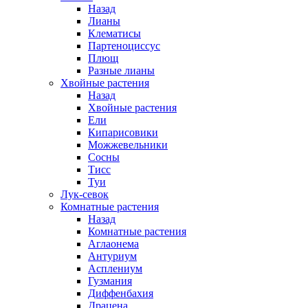
Назад
Лианы
Клематисы
Партеноциссус
Плющ
Разные лианы
Хвойные растения
Назад
Хвойные растения
Ели
Кипарисовики
Можжевельники
Сосны
Тисс
Туи
Лук-севок
Комнатные растения
Назад
Комнатные растения
Аглаонема
Антуриум
Асплениум
Гузмания
Диффенбахия
Драцена