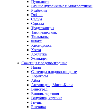
Пушкиния
Разные луковичные и многолетники
Рудбекии
Рябчик
Седум
Сцилла
Традесканция
Тысячелистник
Тюльпаны
Флокс
Хионодокса
Хоста
Хохлатка
Эхинацея
Саженцы плодово-ягодные
Назад
Саженцы плодово-ягодные
Абрикосы
Айва
Актинидии, Мини-Киви
Виноград
Вишня, черешня
Голубика, черника
Груша
Ежевика