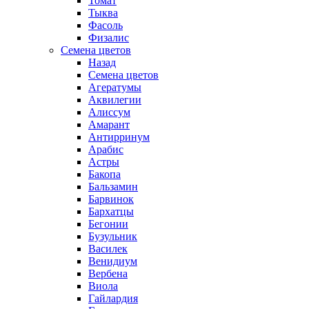
Томат
Тыква
Фасоль
Физалис
Семена цветов
Назад
Семена цветов
Агератумы
Аквилегии
Алиссум
Амарант
Антирринум
Арабис
Астры
Бакопа
Бальзамин
Барвинок
Бархатцы
Бегонии
Бузульник
Василек
Венидиум
Вербена
Виола
Гайлардия