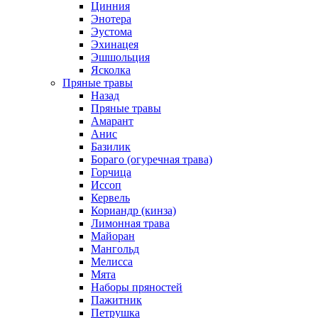
Цинния
Энотера
Эустома
Эхинацея
Эшшольция
Ясколка
Пряные травы
Назад
Пряные травы
Амарант
Анис
Базилик
Бораго (огуречная трава)
Горчица
Иссоп
Кервель
Кориандр (кинза)
Лимонная трава
Майоран
Мангольд
Мелисса
Мята
Наборы пряностей
Пажитник
Петрушка