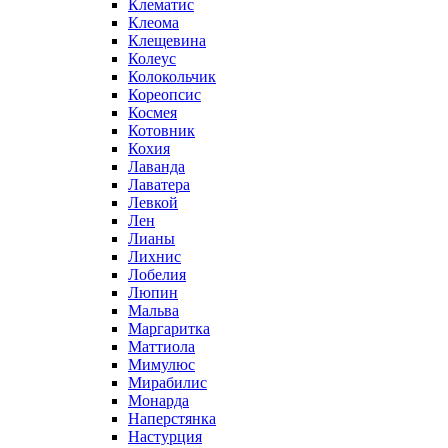
Клематис
Клеома
Клещевина
Колеус
Колокольчик
Кореопсис
Космея
Котовник
Кохия
Лаванда
Лаватера
Левкой
Лен
Лианы
Лихнис
Лобелия
Люпин
Мальва
Маргаритка
Маттиола
Мимулюс
Мирабилис
Монарда
Наперстянка
Настурция