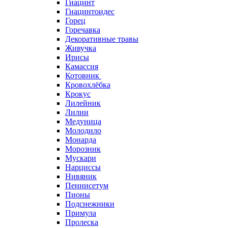
Гиацинт
Гиацинтоидес
Горец
Горечавка
Декоративные травы
Живучка
Ирисы
Камассия
Котовник
Кровохлёбка
Крокус
Лилейник
Лилии
Медуница
Молодило
Монарда
Морозник
Мускари
Нарциссы
Нивяник
Пеннисетум
Пионы
Подснежники
Примула
Пролеска