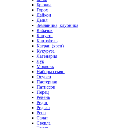
Брюква
Горох
Дайкон
Дыня
Земляника, клубника
Кабачок
Капуста
Картофель
Катран (хрен)
Кукуруза
Лагенария
Лук
Морковь
Наборы семян
Огурец
Пастернак
Патиссон
Перец
Ревень
Редис
Редька
Репа
Салат
Свекла