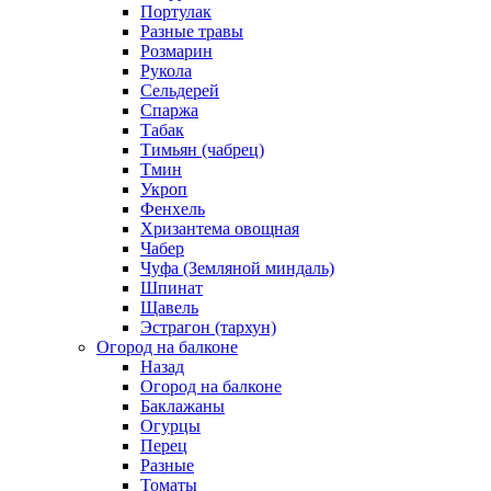
Портулак
Разные травы
Розмарин
Рукола
Сельдерей
Спаржа
Табак
Тимьян (чабрец)
Тмин
Укроп
Фенхель
Хризантема овощная
Чабер
Чуфа (Земляной миндаль)
Шпинат
Щавель
Эстрагон (тархун)
Огород на балконе
Назад
Огород на балконе
Баклажаны
Огурцы
Перец
Разные
Томаты