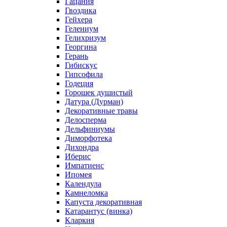
Гацания
Гвоздика
Гейхера
Гелениум
Гелихризум
Георгина
Герань
Гибискус
Гипсофила
Годеция
Горошек душистый
Датура (Дурман)
Декоративные травы
Делосперма
Дельфиниумы
Диморфотека
Дихондра
Иберис
Импатиенс
Ипомея
Календула
Камнеломка
Капуста декоративная
Катарантус (винка)
Кларкия