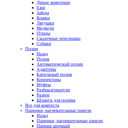
Дикие животные
Ежи
Зайцы
Кошки
Лягушки
Медведи
Птицы
Сказочные персонажи
Собаки
Полив
Назад
Полив
Автоматический полив
Адаптеры
Капельный полив
Коннекторы
Муфты
Разбрызгиватели
Разное
Шланги для полива
Все для компоста
Парники, нагревательные панели
Назад
Парники, нагревательные панели
Парник арочный