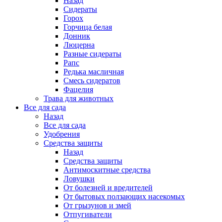
Назад
Сидераты
Горох
Горчица белая
Донник
Люцерна
Разные сидераты
Рапс
Редька масличная
Смесь сидератов
Фацелия
Трава для животных
Все для сада
Назад
Все для сада
Удобрения
Средства защиты
Назад
Средства защиты
Антимоскитные средства
Ловушки
От болезней и вредителей
От бытовых ползающих насекомых
От грызунов и змей
Отпугиватели