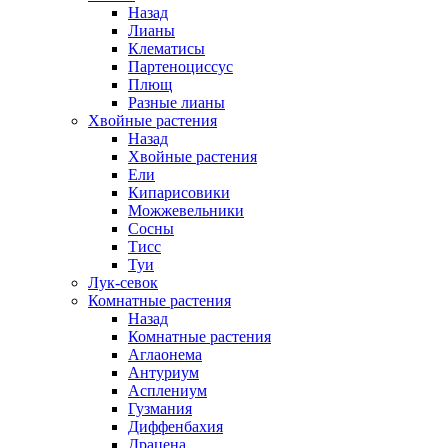
Назад
Лианы
Клематисы
Партеноциссус
Плющ
Разные лианы
Хвойные растения
Назад
Хвойные растения
Ели
Кипарисовики
Можжевельники
Сосны
Тисс
Туи
Лук-севок
Комнатные растения
Назад
Комнатные растения
Аглаонема
Антуриум
Асплениум
Гузмания
Диффенбахия
Драцена