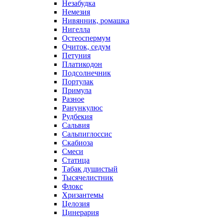
Незабудка
Немезия
Нивянник, ромашка
Нигелла
Остеоспермум
Очиток, седум
Петуния
Платикодон
Подсолнечник
Портулак
Примула
Разное
Ранункулюс
Рудбекия
Сальвия
Сальпиглоссис
Скабиоза
Смеси
Статица
Табак душистый
Тысячелистник
Флокс
Хризантемы
Целозия
Цинерария