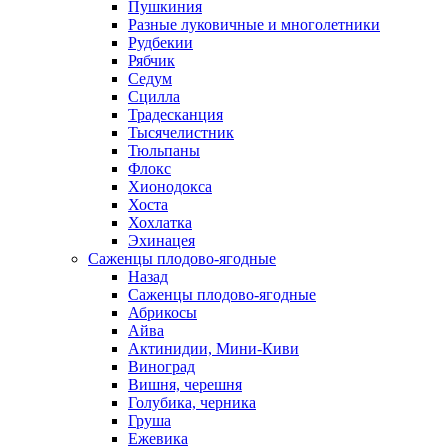
Пушкиния
Разные луковичные и многолетники
Рудбекии
Рябчик
Седум
Сцилла
Традесканция
Тысячелистник
Тюльпаны
Флокс
Хионодокса
Хоста
Хохлатка
Эхинацея
Саженцы плодово-ягодные
Назад
Саженцы плодово-ягодные
Абрикосы
Айва
Актинидии, Мини-Киви
Виноград
Вишня, черешня
Голубика, черника
Груша
Ежевика