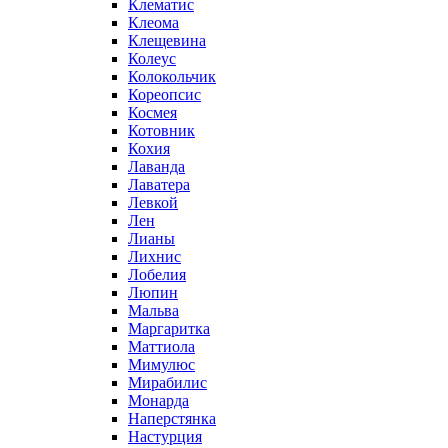
Клематис
Клеома
Клещевина
Колеус
Колокольчик
Кореопсис
Космея
Котовник
Кохия
Лаванда
Лаватера
Левкой
Лен
Лианы
Лихнис
Лобелия
Люпин
Мальва
Маргаритка
Маттиола
Мимулюс
Мирабилис
Монарда
Наперстянка
Настурция