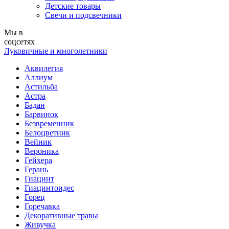
Детские товары
Свечи и подсвечники
Мы в
соцсетях
Луковичные и многолетники
Аквилегия
Аллиум
Астильба
Астра
Бадан
Барвинок
Безвременник
Белоцветник
Вейник
Вероника
Гейхера
Герань
Гиацинт
Гиацинтоидес
Горец
Горечавка
Декоративные травы
Живучка