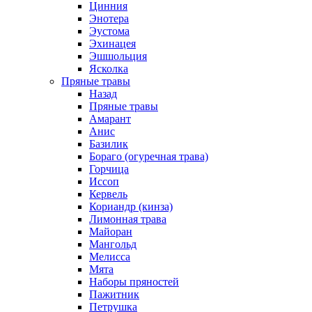
Цинния
Энотера
Эустома
Эхинацея
Эшшольция
Ясколка
Пряные травы
Назад
Пряные травы
Амарант
Анис
Базилик
Бораго (огуречная трава)
Горчица
Иссоп
Кервель
Кориандр (кинза)
Лимонная трава
Майоран
Мангольд
Мелисса
Мята
Наборы пряностей
Пажитник
Петрушка