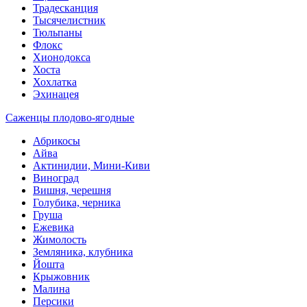
Традесканция
Тысячелистник
Тюльпаны
Флокс
Хионодокса
Хоста
Хохлатка
Эхинацея
Саженцы плодово-ягодные
Абрикосы
Айва
Актинидии, Мини-Киви
Виноград
Вишня, черешня
Голубика, черника
Груша
Ежевика
Жимолость
Земляника, клубника
Йошта
Крыжовник
Малина
Персики