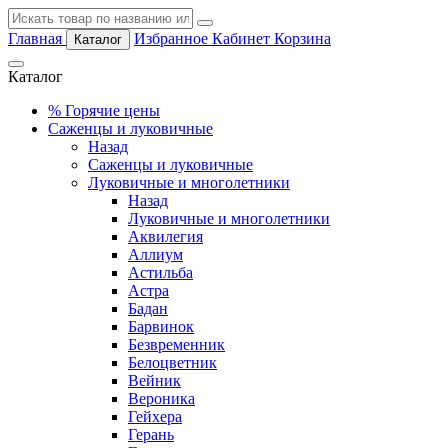
Главная
Избранное
Кабинет
Корзина
Каталог
Каталог
%
Горячие цены
Саженцы и луковичные
Назад
Саженцы и луковичные
Луковичные и многолетники
Назад
Луковичные и многолетники
Аквилегия
Аллиум
Астильба
Астра
Бадан
Барвинок
Безвременник
Белоцветник
Вейник
Вероника
Гейхера
Герань