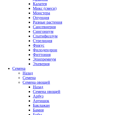
Калатея
Микс (смеси)
Монстера
Опунция
Разные растения
Сансевиерия
Сингониум
Спатифиллум
Стрелиция
Фикус
Филодендрон
Фиттония
Эпипремнум
Эхеверия
Семена
Назад
Семена
Семена овощей
Назад
Семена овощей
Арбуз
Артишок
Баклажан
Бамия
Бобы