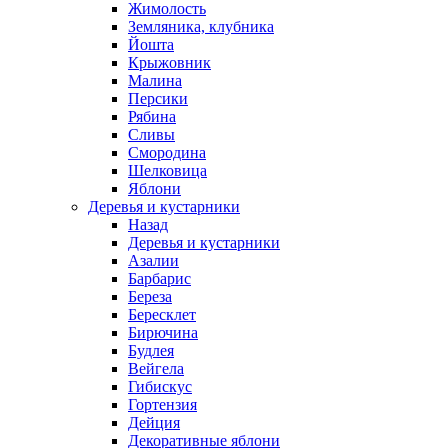
Жимолость
Земляника, клубника
Йошта
Крыжовник
Малина
Персики
Рябина
Сливы
Смородина
Шелковица
Яблони
Деревья и кустарники
Назад
Деревья и кустарники
Азалии
Барбарис
Береза
Бересклет
Бирючина
Будлея
Вейгела
Гибискус
Гортензия
Дейция
Декоративные яблони