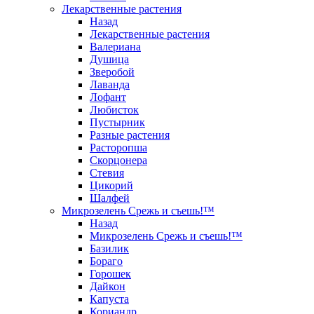
Лекарственные растения
Назад
Лекарственные растения
Валериана
Душица
Зверобой
Лаванда
Лофант
Любисток
Пустырник
Разные растения
Расторопша
Скорцонера
Стевия
Цикорий
Шалфей
Микрозелень Срежь и съешь!™
Назад
Микрозелень Срежь и съешь!™
Базилик
Бораго
Горошек
Дайкон
Капуста
Кориандр