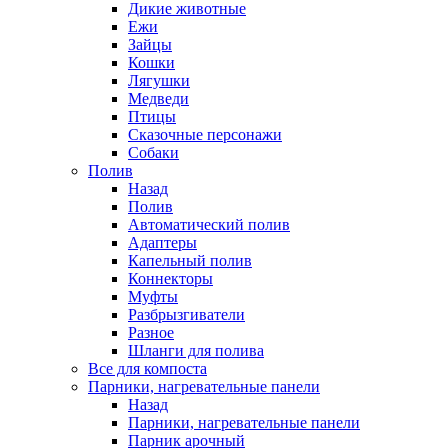
Дикие животные
Ежи
Зайцы
Кошки
Лягушки
Медведи
Птицы
Сказочные персонажи
Собаки
Полив
Назад
Полив
Автоматический полив
Адаптеры
Капельный полив
Коннекторы
Муфты
Разбрызгиватели
Разное
Шланги для полива
Все для компоста
Парники, нагревательные панели
Назад
Парники, нагревательные панели
Парник арочный