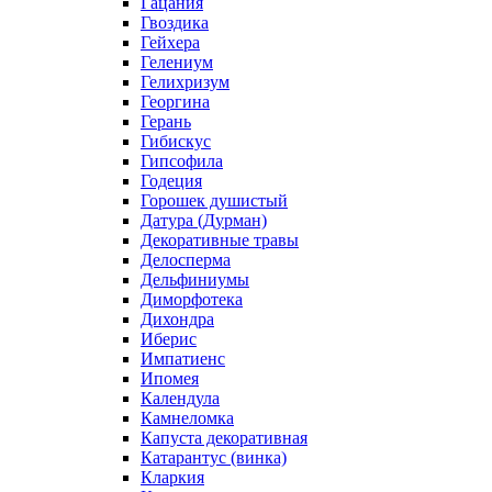
Гацания
Гвоздика
Гейхера
Гелениум
Гелихризум
Георгина
Герань
Гибискус
Гипсофила
Годеция
Горошек душистый
Датура (Дурман)
Декоративные травы
Делосперма
Дельфиниумы
Диморфотека
Дихондра
Иберис
Импатиенс
Ипомея
Календула
Камнеломка
Капуста декоративная
Катарантус (винка)
Кларкия