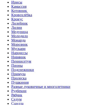
Ирисы
Камассия
Котовник
Кровохлёбка
Крокус
Лилейник
Лилии
Медуница
Молодило
Монарда
Морозник
Мускари
Нарциссы
Нивяник
Пеннисетум
Пионы
Подснежники
Примула
Пролеска
Пушкиния
Разные луковичные и многолетники
Рудбекии
Рябчик
Седум
Сцилла