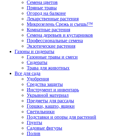
Семена цветов
Пряные травы
Огород на балконе
Лекарственные растения
Микрозелень Срежь и съешь!™
Комнатные растения
Семена деревьев и кустарников
Профессиональные семена
Экзотические растения
Газоны и сидераты
Газонные травы и смеси
Сидераты
Трава для животных
Все для сада
Удобрения
Средства защиты
Инструмент и инвентарь
Укрывной материал
Предметы для рассады
Горшки, кашпо, ящики
Светильники
Подставки и опоры для растений
Грунты
Садовые фигуры
Полив