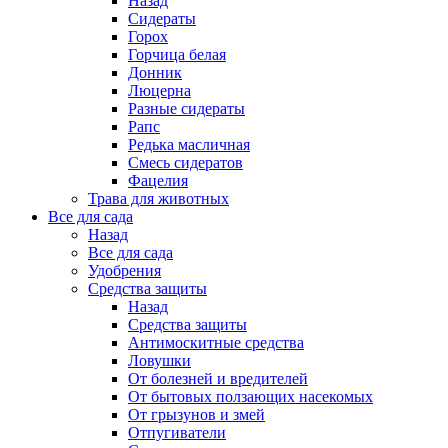
Назад
Сидераты
Горох
Горчица белая
Донник
Люцерна
Разные сидераты
Рапс
Редька масличная
Смесь сидератов
Фацелия
Трава для животных
Все для сада
Назад
Все для сада
Удобрения
Средства защиты
Назад
Средства защиты
Антимоскитные средства
Ловушки
От болезней и вредителей
От бытовых ползающих насекомых
От грызунов и змей
Отпугиватели