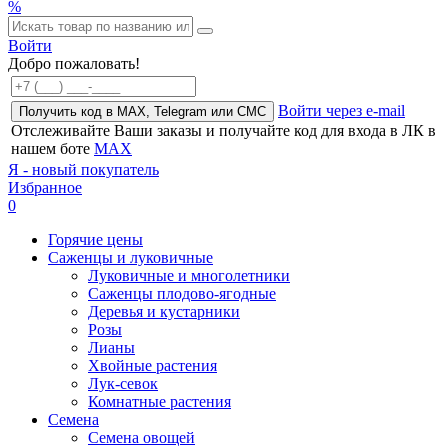
%
Войти
Добро пожаловать!
Войти через e-mail
Получить код в MAX, Telegram или СМС
Отслеживайте Ваши заказы и получайте код для входа в ЛК в
нашем боте
MAX
Я - новый покупатель
Избранное
0
Горячие цены
Саженцы и луковичные
Луковичные и многолетники
Саженцы плодово-ягодные
Деревья и кустарники
Розы
Лианы
Хвойные растения
Лук-севок
Комнатные растения
Семена
Семена овощей