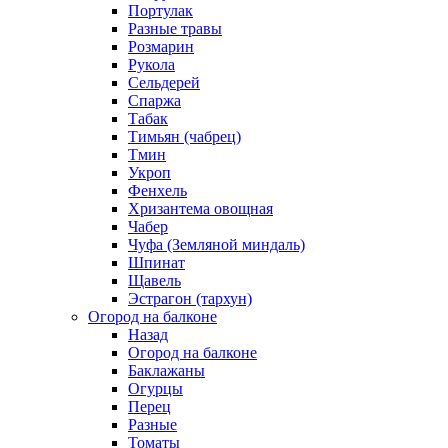
Портулак
Разные травы
Розмарин
Рукола
Сельдерей
Спаржа
Табак
Тимьян (чабрец)
Тмин
Укроп
Фенхель
Хризантема овощная
Чабер
Чуфа (Земляной миндаль)
Шпинат
Щавель
Эстрагон (тархун)
Огород на балконе
Назад
Огород на балконе
Баклажаны
Огурцы
Перец
Разные
Томаты