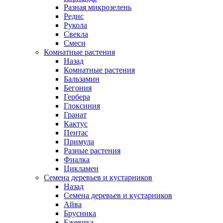
Разная микрозелень
Редис
Рукола
Свекла
Смеси
Комнатные растения
Назад
Комнатные растения
Бальзамин
Бегония
Гербера
Глоксиния
Гранат
Кактус
Пентас
Примула
Разные растения
Фиалка
Цикламен
Семена деревьев и кустарников
Назад
Семена деревьев и кустарников
Айва
Брусника
Ежевика