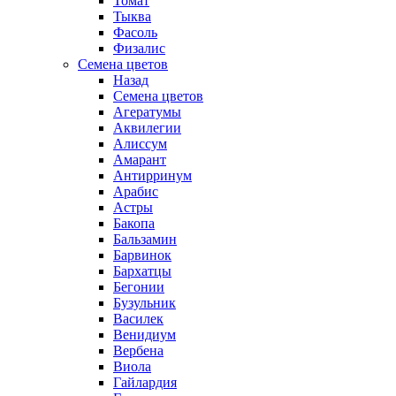
Томат
Тыква
Фасоль
Физалис
Семена цветов
Назад
Семена цветов
Агератумы
Аквилегии
Алиссум
Амарант
Антирринум
Арабис
Астры
Бакопа
Бальзамин
Барвинок
Бархатцы
Бегонии
Бузульник
Василек
Венидиум
Вербена
Виола
Гайлардия