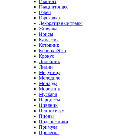
Гиацинт
Гиацинтоидес
Горец
Горечавка
Декоративные травы
Живучка
Ирисы
Камассия
Котовник
Кровохлёбка
Крокус
Лилейник
Лилии
Медуница
Молодило
Монарда
Морозник
Мускари
Нарциссы
Нивяник
Пеннисетум
Пионы
Подснежники
Примула
Пролеска