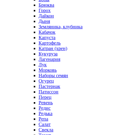
Брюква
Горох
Дайкон
Дыня
Земляника, клубника
Кабачок
Капуста
Картофель
Катран (хрен)
Кукуруза
Лагенария
Лук
Морковь
Наборы семян
Огурец
Пастернак
Патиссон
Перец
Ревень
Редис
Редька
Репа
Салат
Свекла