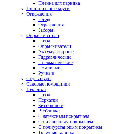
Пленка для парника
Приствольные круги
Ограждения
Назад
Ограждения
Заборы
Опрыскиватели
Назад
Опрыскиватели
Аккумуляторные
Гидравлические
Пневматические
Помповые
Ручные
Скульптуры
Садовые помощники
Перчатки
Назад
Перчатки
Без обливки
В обливке
С латексным покрытием
С нитриловым покрытием
С полиуретановым покрытием
Точечная заливка