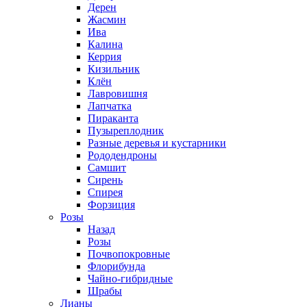
Дерен
Жасмин
Ива
Калина
Керрия
Кизильник
Клён
Лавровишня
Лапчатка
Пираканта
Пузыреплодник
Разные деревья и кустарники
Рододендроны
Самшит
Сирень
Спирея
Форзиция
Розы
Назад
Розы
Почвопокровные
Флорибунда
Чайно-гибридные
Шрабы
Лианы