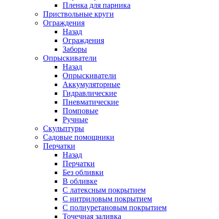
Пленка для парника
Приствольные круги
Ограждения
Назад
Ограждения
Заборы
Опрыскиватели
Назад
Опрыскиватели
Аккумуляторные
Гидравлические
Пневматические
Помповые
Ручные
Скульптуры
Садовые помощники
Перчатки
Назад
Перчатки
Без обливки
В обливке
С латексным покрытием
С нитриловым покрытием
С полиуретановым покрытием
Точечная заливка