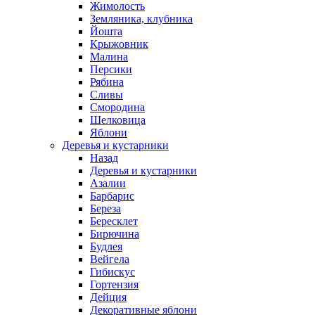
Жимолость
Земляника, клубника
Йошта
Крыжовник
Малина
Персики
Рябина
Сливы
Смородина
Шелковица
Яблони
Деревья и кустарники
Назад
Деревья и кустарники
Азалии
Барбарис
Береза
Бересклет
Бирючина
Будлея
Вейгела
Гибискус
Гортензия
Дейция
Декоративные яблони