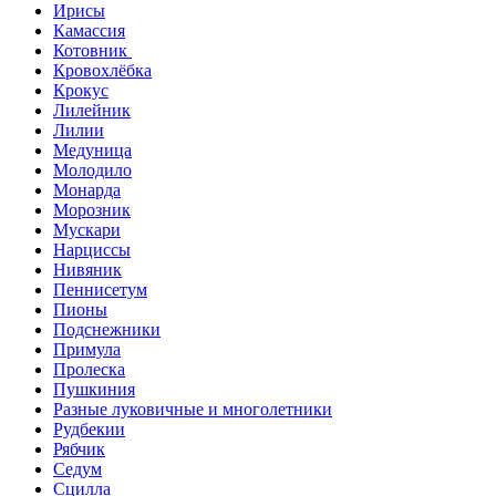
Ирисы
Камассия
Котовник
Кровохлёбка
Крокус
Лилейник
Лилии
Медуница
Молодило
Монарда
Морозник
Мускари
Нарциссы
Нивяник
Пеннисетум
Пионы
Подснежники
Примула
Пролеска
Пушкиния
Разные луковичные и многолетники
Рудбекии
Рябчик
Седум
Сцилла