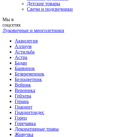
Детские товары
Свечи и подсвечники
Мы в
соцсетях
Луковичные и многолетники
Аквилегия
Аллиум
Астильба
Астра
Бадан
Барвинок
Безвременник
Белоцветник
Вейник
Вероника
Гейхера
Герань
Гиацинт
Гиацинтоидес
Горец
Горечавка
Декоративные травы
Живучка