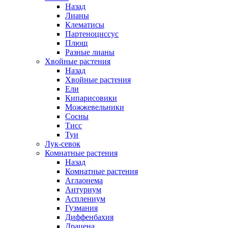
Назад
Лианы
Клематисы
Партеноциссус
Плющ
Разные лианы
Хвойные растения
Назад
Хвойные растения
Ели
Кипарисовики
Можжевельники
Сосны
Тисс
Туи
Лук-севок
Комнатные растения
Назад
Комнатные растения
Аглаонема
Антуриум
Асплениум
Гузмания
Диффенбахия
Драцена