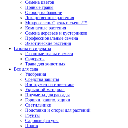
Семена цветов
Пряные травы
Огород на балконе
Лекарственные растения
Микрозелень Срежь и съешь!™
Комнатные растения
Семена деревьев и кустарников
Профессиональные семена
Экзотические растения
Газоны и сидераты
Газонные травы и смеси
Сидераты
Трава для животных
Все для сада
Удобрения
Средства защиты
Инструмент и инвентарь
Укрывной материал
Предметы для рассады
Горшки, кашпо, ящики
Светильники
Подставки и опоры для растений
Грунты
Садовые фигуры
Полив