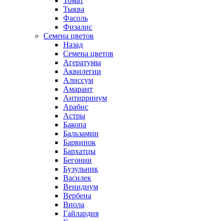
Томат
Тыква
Фасоль
Физалис
Семена цветов
Назад
Семена цветов
Агератумы
Аквилегии
Алиссум
Амарант
Антирринум
Арабис
Астры
Бакопа
Бальзамин
Барвинок
Бархатцы
Бегонии
Бузульник
Василек
Венидиум
Вербена
Виола
Гайлардия