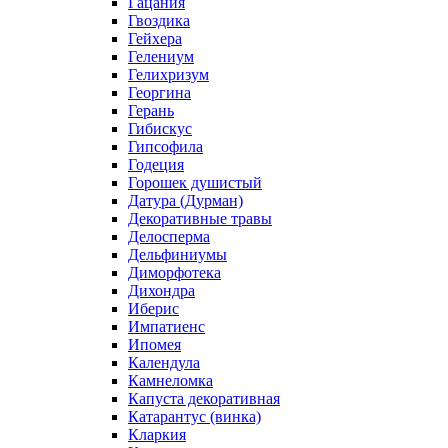
Гацания
Гвоздика
Гейхера
Гелениум
Гелихризум
Георгина
Герань
Гибискус
Гипсофила
Годеция
Горошек душистый
Датура (Дурман)
Декоративные травы
Делосперма
Дельфиниумы
Диморфотека
Дихондра
Иберис
Импатиенс
Ипомея
Календула
Камнеломка
Капуста декоративная
Катарантус (винка)
Кларкия