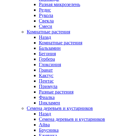
Разная микрозелень
Редис
Рукола
Свекла
Смеси
Комнатные растения
Назад
Комнатные растения
Бальзамин
Бегония
Гербера
Глоксиния
Гранат
Кактус
Пентас
Примула
Разные растения
Фиалка
Цикламен
Семена деревьев и кустарников
Назад
Семена деревьев и кустарников
Айва
Брусника
Ежевика