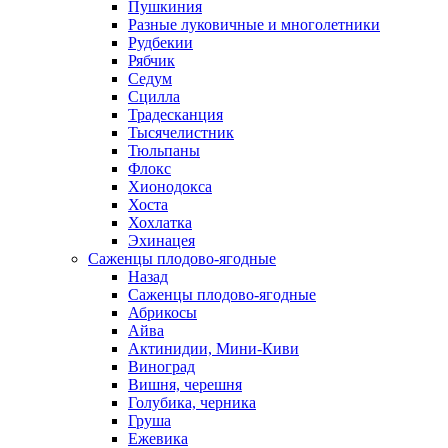
Пушкиния
Разные луковичные и многолетники
Рудбекии
Рябчик
Седум
Сцилла
Традесканция
Тысячелистник
Тюльпаны
Флокс
Хионодокса
Хоста
Хохлатка
Эхинацея
Саженцы плодово-ягодные
Назад
Саженцы плодово-ягодные
Абрикосы
Айва
Актинидии, Мини-Киви
Виноград
Вишня, черешня
Голубика, черника
Груша
Ежевика