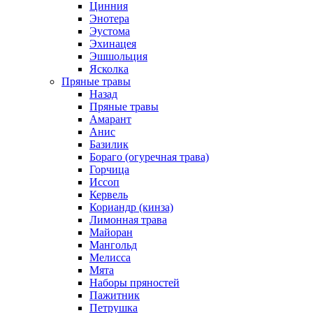
Цинния
Энотера
Эустома
Эхинацея
Эшшольция
Ясколка
Пряные травы
Назад
Пряные травы
Амарант
Анис
Базилик
Бораго (огуречная трава)
Горчица
Иссоп
Кервель
Кориандр (кинза)
Лимонная трава
Майоран
Мангольд
Мелисса
Мята
Наборы пряностей
Пажитник
Петрушка