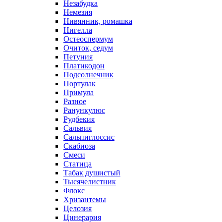
Незабудка
Немезия
Нивянник, ромашка
Нигелла
Остеоспермум
Очиток, седум
Петуния
Платикодон
Подсолнечник
Портулак
Примула
Разное
Ранункулюс
Рудбекия
Сальвия
Сальпиглоссис
Скабиоза
Смеси
Статица
Табак душистый
Тысячелистник
Флокс
Хризантемы
Целозия
Цинерария