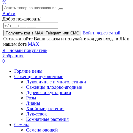
%
Войти
Добро пожаловать!
Войти через e-mail
Получить код в MAX, Telegram или СМС
Отслеживайте Ваши заказы и получайте код для входа в ЛК в
нашем боте
MAX
Я - новый покупатель
Избранное
0
Горячие цены
Саженцы и луковичные
Луковичные и многолетники
Саженцы плодово-ягодные
Деревья и кустарники
Розы
Лианы
Хвойные растения
Лук-севок
Комнатные растения
Семена
Семена овощей