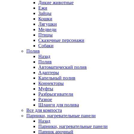
Дикие животные
Ежи
Зайцы
Кошки
Лягушки
Медведи
Птицы
Сказочные персонажи
Собаки
Полив
Назад
Полив
Автоматический полив
Адаптеры
Капельный полив
Коннекторы
Муфты
Разбрызгиватели
Разное
Шланги для полива
Все для компоста
Парники, нагревательные панели
Назад
Парники, нагревательные панели
Парник арочный