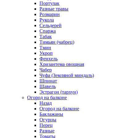
Портулак
Разные травы
Розмарин
Рукола
Сельдерей
Спаржа
Табак
Тимьян (чабрец)
Тмин
Укроп
Фенхель
Хризантема овощная
Чабер
Чуфа (Земляной миндаль)
Шпинат
Щавель
Эстрагон (тархун)
Огород на балконе
Назад
Огород на балконе
Баклажаны
Огурцы
Перец
Разные
Томаты