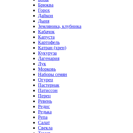
Брюква
Горох
Дайкон
Дыня
Земляника, клубника
Кабачок
Капуста
Картофель
Катран (хрен)
Кукуруза
Лагенария
Лук
Морковь
Наборы семян
Огурец
Пастернак
Патиссон
Перец
Ревень
Редис
Редька
Репа
Салат
Свекла