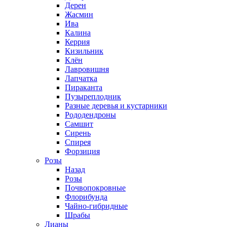
Дерен
Жасмин
Ива
Калина
Керрия
Кизильник
Клён
Лавровишня
Лапчатка
Пираканта
Пузыреплодник
Разные деревья и кустарники
Рододендроны
Самшит
Сирень
Спирея
Форзиция
Розы
Назад
Розы
Почвопокровные
Флорибунда
Чайно-гибридные
Шрабы
Лианы