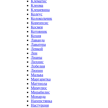
Клематис
Клеома
Клещевина
Колеус
Колокольчик
Кореопсис
Космея
Котовник
Кохия
Лаванда
Лаватера
Левкой
Лен
Лианы
Лихнис
Лобелия
Люпин
Мальва
Маргаритка
Маттиола
Мимулюс
Мирабилис
Монарда
Наперстянка
Настурция