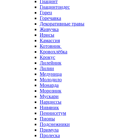
Гиацинт
Гиацинтоидес
Горец
Горечавка
Декоративные травы
Живучка
Ирисы
Камассия
Котовник
Кровохлёбка
Крокус
Лилейник
Лилии
Медуница
Молодило
Монарда
Морозник
Мускари
Нарциссы
Нивяник
Пеннисетум
Пионы
Подснежники
Примула
Пролеска