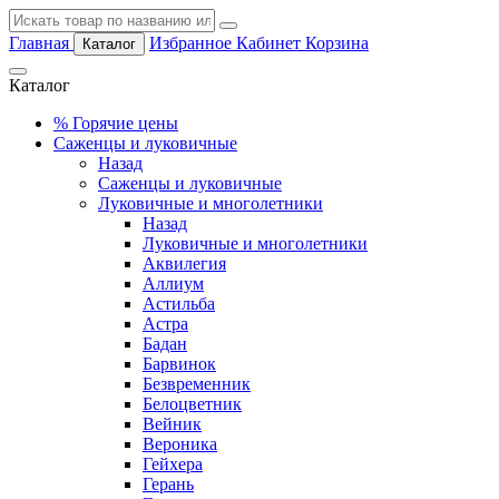
Главная
Избранное
Кабинет
Корзина
Каталог
Каталог
%
Горячие цены
Саженцы и луковичные
Назад
Саженцы и луковичные
Луковичные и многолетники
Назад
Луковичные и многолетники
Аквилегия
Аллиум
Астильба
Астра
Бадан
Барвинок
Безвременник
Белоцветник
Вейник
Вероника
Гейхера
Герань