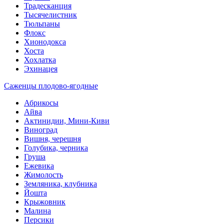
Традесканция
Тысячелистник
Тюльпаны
Флокс
Хионодокса
Хоста
Хохлатка
Эхинацея
Саженцы плодово-ягодные
Абрикосы
Айва
Актинидии, Мини-Киви
Виноград
Вишня, черешня
Голубика, черника
Груша
Ежевика
Жимолость
Земляника, клубника
Йошта
Крыжовник
Малина
Персики