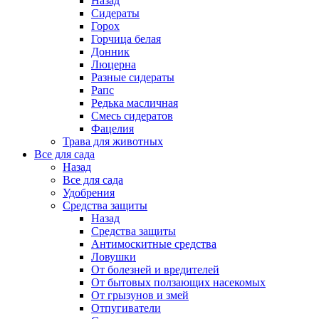
Назад
Сидераты
Горох
Горчица белая
Донник
Люцерна
Разные сидераты
Рапс
Редька масличная
Смесь сидератов
Фацелия
Трава для животных
Все для сада
Назад
Все для сада
Удобрения
Средства защиты
Назад
Средства защиты
Антимоскитные средства
Ловушки
От болезней и вредителей
От бытовых ползающих насекомых
От грызунов и змей
Отпугиватели