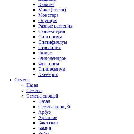
Калатея
Микс (смеси)
Монстера
Опунция
Разные растения
Сансевиерия
Сингониум
Спатифиллум
Стрелиция
Фикус
Филодендрон
Фиттония
Эпипремнум
Эхеверия
Семена
Назад
Семена
Семена овощей
Назад
Семена овощей
Арбуз
Артишок
Баклажан
Бамия
Бобы