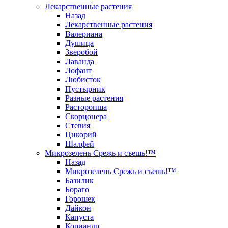
Лекарственные растения
Назад
Лекарственные растения
Валериана
Душица
Зверобой
Лаванда
Лофант
Любисток
Пустырник
Разные растения
Расторопша
Скорцонера
Стевия
Цикорий
Шалфей
Микрозелень Срежь и съешь!™
Назад
Микрозелень Срежь и съешь!™
Базилик
Бораго
Горошек
Дайкон
Капуста
Кориандр