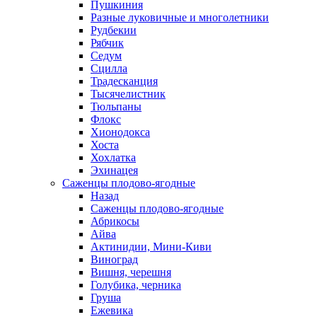
Пушкиния
Разные луковичные и многолетники
Рудбекии
Рябчик
Седум
Сцилла
Традесканция
Тысячелистник
Тюльпаны
Флокс
Хионодокса
Хоста
Хохлатка
Эхинацея
Саженцы плодово-ягодные
Назад
Саженцы плодово-ягодные
Абрикосы
Айва
Актинидии, Мини-Киви
Виноград
Вишня, черешня
Голубика, черника
Груша
Ежевика