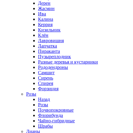
Дерен
Жасмин
Ива
Калина
Керрия
Кизильник
Клён
Лавровишня
Лапчатка
Пираканта
Пузыреплодник
Разные деревья и кустарники
Рододендроны
Самшит
Сирень
Спирея
Форзиция
Розы
Назад
Розы
Почвопокровные
Флорибунда
Чайно-гибридные
Шрабы
Лианы