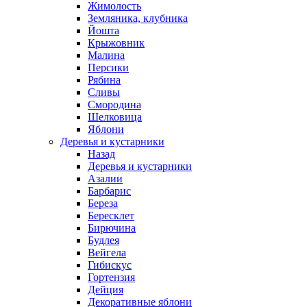
Жимолость
Земляника, клубника
Йошта
Крыжовник
Малина
Персики
Рябина
Сливы
Смородина
Шелковица
Яблони
Деревья и кустарники
Назад
Деревья и кустарники
Азалии
Барбарис
Береза
Бересклет
Бирючина
Будлея
Вейгела
Гибискус
Гортензия
Дейция
Декоративные яблони