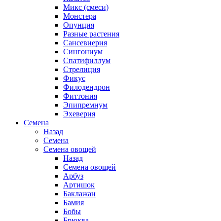
Микс (смеси)
Монстера
Опунция
Разные растения
Сансевиерия
Сингониум
Спатифиллум
Стрелиция
Фикус
Филодендрон
Фиттония
Эпипремнум
Эхеверия
Семена
Назад
Семена
Семена овощей
Назад
Семена овощей
Арбуз
Артишок
Баклажан
Бамия
Бобы
Брюква