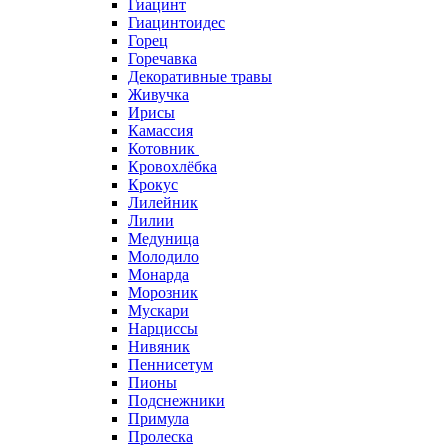
Гиацинт
Гиацинтоидес
Горец
Горечавка
Декоративные травы
Живучка
Ирисы
Камассия
Котовник
Кровохлёбка
Крокус
Лилейник
Лилии
Медуница
Молодило
Монарда
Морозник
Мускари
Нарциссы
Нивяник
Пеннисетум
Пионы
Подснежники
Примула
Пролеска