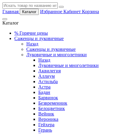
Главная
Избранное
Кабинет
Корзина
Каталог
Каталог
%
Горячие цены
Саженцы и луковичные
Назад
Саженцы и луковичные
Луковичные и многолетники
Назад
Луковичные и многолетники
Аквилегия
Аллиум
Астильба
Астра
Бадан
Барвинок
Безвременник
Белоцветник
Вейник
Вероника
Гейхера
Герань