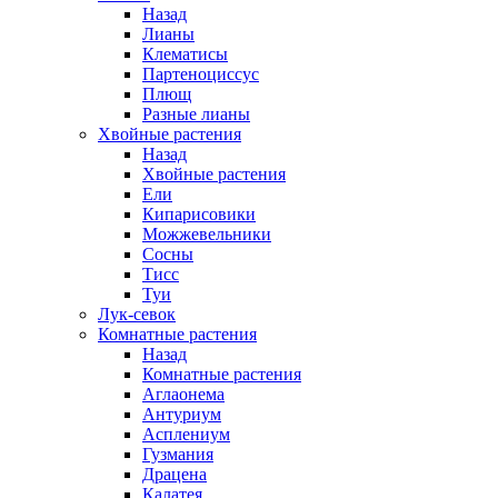
Назад
Лианы
Клематисы
Партеноциссус
Плющ
Разные лианы
Хвойные растения
Назад
Хвойные растения
Ели
Кипарисовики
Можжевельники
Сосны
Тисс
Туи
Лук-севок
Комнатные растения
Назад
Комнатные растения
Аглаонема
Антуриум
Асплениум
Гузмания
Драцена
Калатея