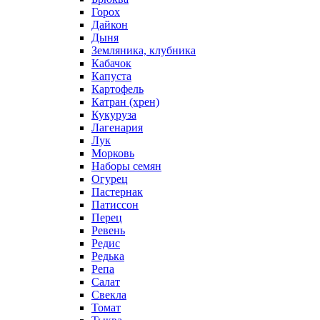
Горох
Дайкон
Дыня
Земляника, клубника
Кабачок
Капуста
Картофель
Катран (хрен)
Кукуруза
Лагенария
Лук
Морковь
Наборы семян
Огурец
Пастернак
Патиссон
Перец
Ревень
Редис
Редька
Репа
Салат
Свекла
Томат