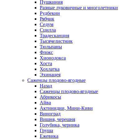
Пушкиния
Разные луковичные и многолетники
Рудбекии
Рябчик
Седум
Сцилла
Традесканция
Тысячелистник
Тюльпаны
Флокс
Хионодокса
Хоста
Хохлатка
Эхинацея
Саженцы плодово-ягодные
Назад
Саженцы плодово-ягодные
Абрикосы
Айва
Актинидии, Мини-Киви
Виноград
Вишня, черешня
Голубика, черника
Груша
Ежевика