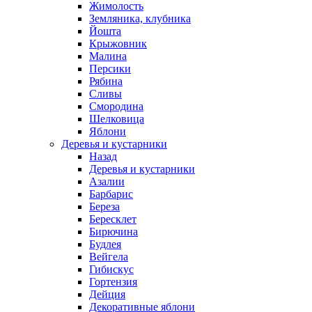
Жимолость
Земляника, клубника
Йошта
Крыжовник
Малина
Персики
Рябина
Сливы
Смородина
Шелковица
Яблони
Деревья и кустарники
Назад
Деревья и кустарники
Азалии
Барбарис
Береза
Бересклет
Бирючина
Будлея
Вейгела
Гибискус
Гортензия
Дейция
Декоративные яблони