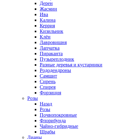
Дерен
Жасмин
Ива
Калина
Керрия
Кизильник
Клён
Лавровишня
Лапчатка
Пираканта
Пузыреплодник
Разные деревья и кустарники
Рододендроны
Самшит
Сирень
Спирея
Форзиция
Розы
Назад
Розы
Почвопокровные
Флорибунда
Чайно-гибридные
Шрабы
Лианы