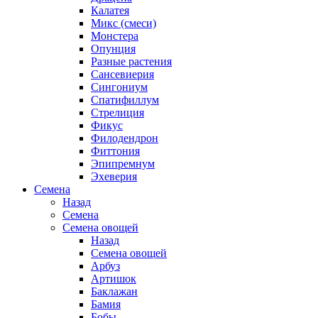
Калатея
Микс (смеси)
Монстера
Опунция
Разные растения
Сансевиерия
Сингониум
Спатифиллум
Стрелиция
Фикус
Филодендрон
Фиттония
Эпипремнум
Эхеверия
Семена
Назад
Семена
Семена овощей
Назад
Семена овощей
Арбуз
Артишок
Баклажан
Бамия
Бобы