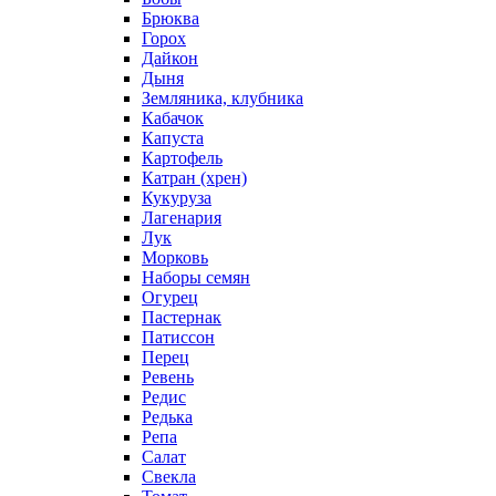
Брюква
Горох
Дайкон
Дыня
Земляника, клубника
Кабачок
Капуста
Картофель
Катран (хрен)
Кукуруза
Лагенария
Лук
Морковь
Наборы семян
Огурец
Пастернак
Патиссон
Перец
Ревень
Редис
Редька
Репа
Салат
Свекла