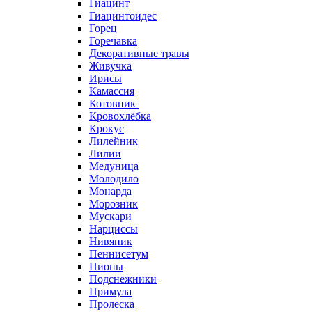
Гиацинт
Гиацинтоидес
Горец
Горечавка
Декоративные травы
Живучка
Ирисы
Камассия
Котовник
Кровохлёбка
Крокус
Лилейник
Лилии
Медуница
Молодило
Монарда
Морозник
Мускари
Нарциссы
Нивяник
Пеннисетум
Пионы
Подснежники
Примула
Пролеска