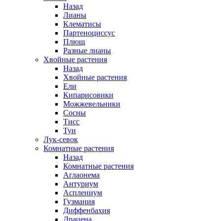
Назад
Лианы
Клематисы
Партеноциссус
Плющ
Разные лианы
Хвойные растения
Назад
Хвойные растения
Ели
Кипарисовики
Можжевельники
Сосны
Тисс
Туи
Лук-севок
Комнатные растения
Назад
Комнатные растения
Аглаонема
Антуриум
Асплениум
Гузмания
Диффенбахия
Драцена