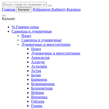
Главная
Избранное
Кабинет
Корзина
Каталог
Каталог
%
Горячие цены
Саженцы и луковичные
Назад
Саженцы и луковичные
Луковичные и многолетники
Назад
Луковичные и многолетники
Аквилегия
Аллиум
Астильба
Астра
Бадан
Барвинок
Безвременник
Белоцветник
Вейник
Вероника
Гейхера
Герань