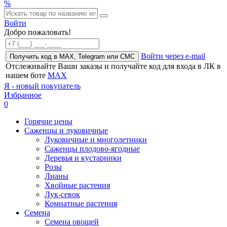
%
Войти
Добро пожаловать!
Войти через e-mail
Получить код в MAX, Telegram или СМС
Отслеживайте Ваши заказы и получайте код для входа в ЛК в
нашем боте
MAX
Я - новый покупатель
Избранное
0
Горячие цены
Саженцы и луковичные
Луковичные и многолетники
Саженцы плодово-ягодные
Деревья и кустарники
Розы
Лианы
Хвойные растения
Лук-севок
Комнатные растения
Семена
Семена овощей