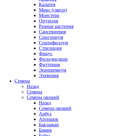
Калатея
Микс (смеси)
Монстера
Опунция
Разные растения
Сансевиерия
Сингониум
Спатифиллум
Стрелиция
Фикус
Филодендрон
Фиттония
Эпипремнум
Эхеверия
Семена
Назад
Семена
Семена овощей
Назад
Семена овощей
Арбуз
Артишок
Баклажан
Бамия
Бобы