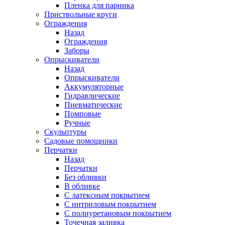
Пленка для парника
Приствольные круги
Ограждения
Назад
Ограждения
Заборы
Опрыскиватели
Назад
Опрыскиватели
Аккумуляторные
Гидравлические
Пневматические
Помповые
Ручные
Скульптуры
Садовые помощники
Перчатки
Назад
Перчатки
Без обливки
В обливке
С латексным покрытием
С нитриловым покрытием
С полиуретановым покрытием
Точечная заливка