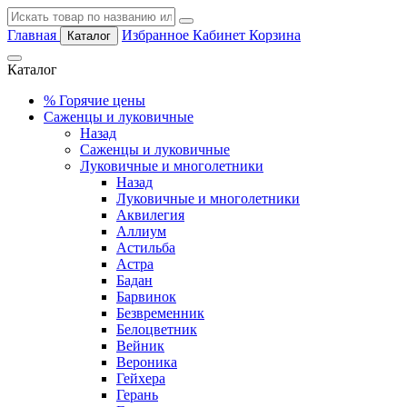
Главная
Избранное
Кабинет
Корзина
Каталог
Каталог
%
Горячие цены
Саженцы и луковичные
Назад
Саженцы и луковичные
Луковичные и многолетники
Назад
Луковичные и многолетники
Аквилегия
Аллиум
Астильба
Астра
Бадан
Барвинок
Безвременник
Белоцветник
Вейник
Вероника
Гейхера
Герань