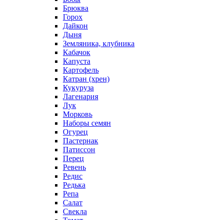
Брюква
Горох
Дайкон
Дыня
Земляника, клубника
Кабачок
Капуста
Картофель
Катран (хрен)
Кукуруза
Лагенария
Лук
Морковь
Наборы семян
Огурец
Пастернак
Патиссон
Перец
Ревень
Редис
Редька
Репа
Салат
Свекла