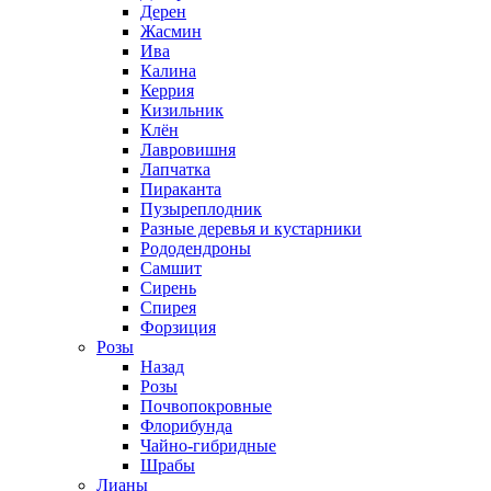
Дерен
Жасмин
Ива
Калина
Керрия
Кизильник
Клён
Лавровишня
Лапчатка
Пираканта
Пузыреплодник
Разные деревья и кустарники
Рододендроны
Самшит
Сирень
Спирея
Форзиция
Розы
Назад
Розы
Почвопокровные
Флорибунда
Чайно-гибридные
Шрабы
Лианы