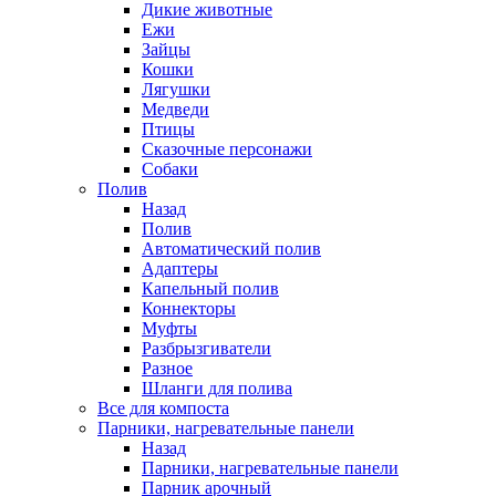
Дикие животные
Ежи
Зайцы
Кошки
Лягушки
Медведи
Птицы
Сказочные персонажи
Собаки
Полив
Назад
Полив
Автоматический полив
Адаптеры
Капельный полив
Коннекторы
Муфты
Разбрызгиватели
Разное
Шланги для полива
Все для компоста
Парники, нагревательные панели
Назад
Парники, нагревательные панели
Парник арочный