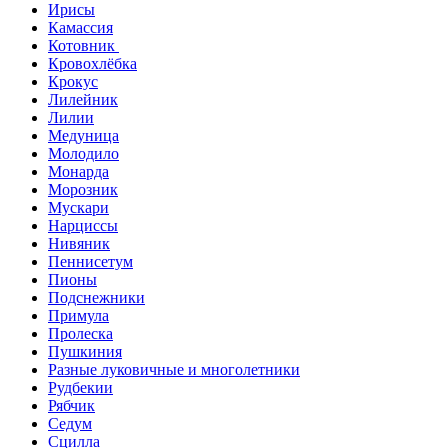
Ирисы
Камассия
Котовник
Кровохлёбка
Крокус
Лилейник
Лилии
Медуница
Молодило
Монарда
Морозник
Мускари
Нарциссы
Нивяник
Пеннисетум
Пионы
Подснежники
Примула
Пролеска
Пушкиния
Разные луковичные и многолетники
Рудбекии
Рябчик
Седум
Сцилла