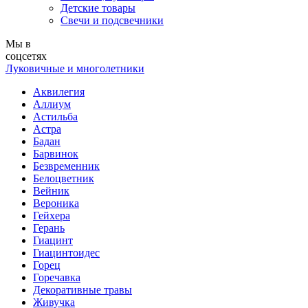
Детские товары
Свечи и подсвечники
Мы в
соцсетях
Луковичные и многолетники
Аквилегия
Аллиум
Астильба
Астра
Бадан
Барвинок
Безвременник
Белоцветник
Вейник
Вероника
Гейхера
Герань
Гиацинт
Гиацинтоидес
Горец
Горечавка
Декоративные травы
Живучка