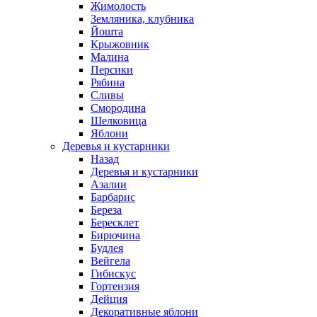
Жимолость
Земляника, клубника
Йошта
Крыжовник
Малина
Персики
Рябина
Сливы
Смородина
Шелковица
Яблони
Деревья и кустарники
Назад
Деревья и кустарники
Азалии
Барбарис
Береза
Бересклет
Бирючина
Будлея
Вейгела
Гибискус
Гортензия
Дейция
Декоративные яблони