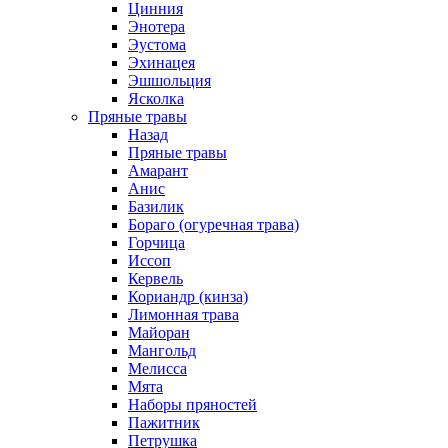
Цинния
Энотера
Эустома
Эхинацея
Эшшольция
Ясколка
Пряные травы
Назад
Пряные травы
Амарант
Анис
Базилик
Бораго (огуречная трава)
Горчица
Иссоп
Кервель
Кориандр (кинза)
Лимонная трава
Майоран
Мангольд
Мелисса
Мята
Наборы пряностей
Пажитник
Петрушка