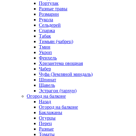
Портулак
Разные травы
Розмарин
Рукола
Сельдерей
Спаржа
Табак
Тимьян (чабрец)
Тмин
Укроп
Фенхель
Хризантема овощная
Чабер
Чуфа (Земляной миндаль)
Шпинат
Щавель
Эстрагон (тархун)
Огород на балконе
Назад
Огород на балконе
Баклажаны
Огурцы
Перец
Разные
Томаты