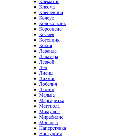
Клематис
Клеома
Клещевина
Колеус
Колокольчик
Кореопсис
Космея
Котовник
Кохия
Лаванда
Лаватера
Левкой
Лен
Лианы
Лихнис
Лобелия
Люпин
Мальва
Маргаритка
Маттиола
Мимулюс
Мирабилис
Монарда
Наперстянка
Настурция