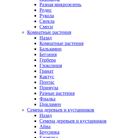
Разная микрозелень
Редис
Рукола
Свекла
Смеси
Комнатные растения
Назад
Комнатные растения
Бальзамин
Бегония
Гербера
Глоксиния
Гранат
Кактус
Пентас
Примула
Разные растения
Фиалка
Цикламен
Семена деревьев и кустарников
Назад
Семена деревьев и кустарников
Айва
Брусника
Ежевика