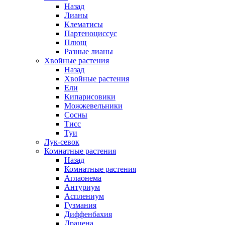
Назад
Лианы
Клематисы
Партеноциссус
Плющ
Разные лианы
Хвойные растения
Назад
Хвойные растения
Ели
Кипарисовики
Можжевельники
Сосны
Тисс
Туи
Лук-севок
Комнатные растения
Назад
Комнатные растения
Аглаонема
Антуриум
Асплениум
Гузмания
Диффенбахия
Драцена