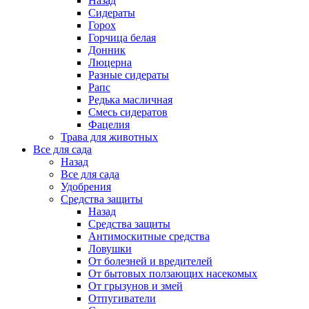
Назад
Сидераты
Горох
Горчица белая
Донник
Люцерна
Разные сидераты
Рапс
Редька масличная
Смесь сидератов
Фацелия
Трава для животных
Все для сада
Назад
Все для сада
Удобрения
Средства защиты
Назад
Средства защиты
Антимоскитные средства
Ловушки
От болезней и вредителей
От бытовых ползающих насекомых
От грызунов и змей
Отпугиватели