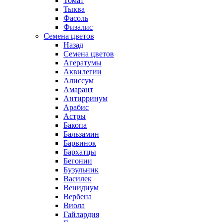
Томат
Тыква
Фасоль
Физалис
Семена цветов
Назад
Семена цветов
Агератумы
Аквилегии
Алиссум
Амарант
Антирринум
Арабис
Астры
Бакопа
Бальзамин
Барвинок
Бархатцы
Бегонии
Бузульник
Василек
Венидиум
Вербена
Виола
Гайлардия