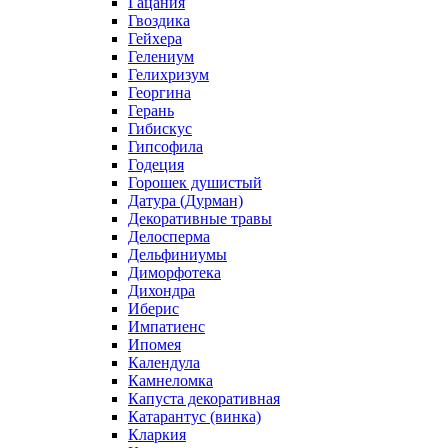
Гацания
Гвоздика
Гейхера
Гелениум
Гелихризум
Георгина
Герань
Гибискус
Гипсофила
Годеция
Горошек душистый
Датура (Дурман)
Декоративные травы
Делосперма
Дельфиниумы
Диморфотека
Дихондра
Иберис
Импатиенс
Ипомея
Календула
Камнеломка
Капуста декоративная
Катарантус (винка)
Кларкия