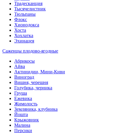
Традесканция
Тысячелистник
Тюльпаны
Флокс
Хионодокса
Хоста
Хохлатка
Эхинацея
Саженцы плодово-ягодные
Абрикосы
Айва
Актинидии, Мини-Киви
Виноград
Вишня, черешня
Голубика, черника
Груша
Ежевика
Жимолость
Земляника, клубника
Йошта
Крыжовник
Малина
Персики