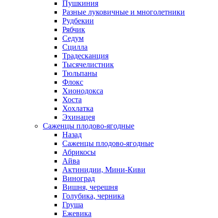
Пушкиния
Разные луковичные и многолетники
Рудбекии
Рябчик
Седум
Сцилла
Традесканция
Тысячелистник
Тюльпаны
Флокс
Хионодокса
Хоста
Хохлатка
Эхинацея
Саженцы плодово-ягодные
Назад
Саженцы плодово-ягодные
Абрикосы
Айва
Актинидии, Мини-Киви
Виноград
Вишня, черешня
Голубика, черника
Груша
Ежевика