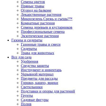
Семена цветов
Пряные травы
Огород на балконе
Лекарственные растения
Микрозелень Срежь и съешь!™
Комнатные растения
Семена деревьев и кустарников
Профессиональные семена
Экзотические растения
Газоны и сидераты
Газонные травы и смеси
Сидераты
Трава для животных
Все для сада
Удобрения
Средства защиты
Инструмент и инвентарь
Укрывной материал
Предметы для рассады
Горшки, кашпо, ящики
Светильники
Подставки и опоры для растений
Грунты
Садовые фигуры
Полив