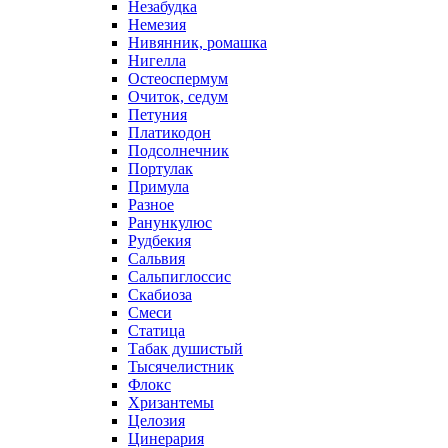
Незабудка
Немезия
Нивянник, ромашка
Нигелла
Остеоспермум
Очиток, седум
Петуния
Платикодон
Подсолнечник
Портулак
Примула
Разное
Ранункулюс
Рудбекия
Сальвия
Сальпиглоссис
Скабиоза
Смеси
Статица
Табак душистый
Тысячелистник
Флокс
Хризантемы
Целозия
Цинерария