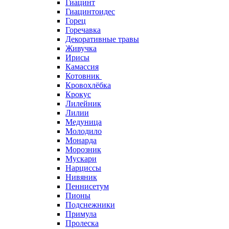
Гиацинт
Гиацинтоидес
Горец
Горечавка
Декоративные травы
Живучка
Ирисы
Камассия
Котовник
Кровохлёбка
Крокус
Лилейник
Лилии
Медуница
Молодило
Монарда
Морозник
Мускари
Нарциссы
Нивяник
Пеннисетум
Пионы
Подснежники
Примула
Пролеска