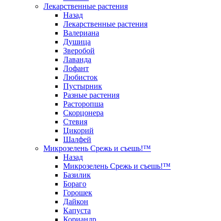
Лекарственные растения
Назад
Лекарственные растения
Валериана
Душица
Зверобой
Лаванда
Лофант
Любисток
Пустырник
Разные растения
Расторопша
Скорцонера
Стевия
Цикорий
Шалфей
Микрозелень Срежь и съешь!™
Назад
Микрозелень Срежь и съешь!™
Базилик
Бораго
Горошек
Дайкон
Капуста
Кориандр