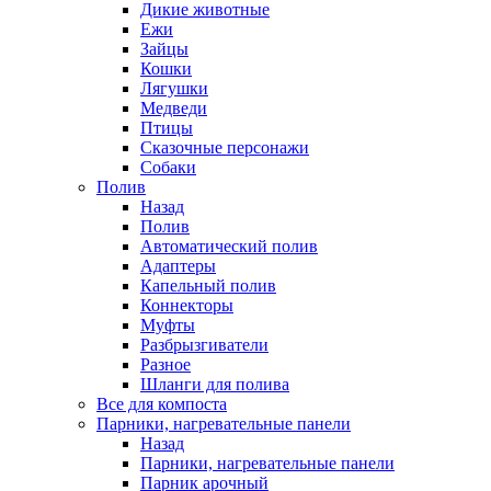
Дикие животные
Ежи
Зайцы
Кошки
Лягушки
Медведи
Птицы
Сказочные персонажи
Собаки
Полив
Назад
Полив
Автоматический полив
Адаптеры
Капельный полив
Коннекторы
Муфты
Разбрызгиватели
Разное
Шланги для полива
Все для компоста
Парники, нагревательные панели
Назад
Парники, нагревательные панели
Парник арочный