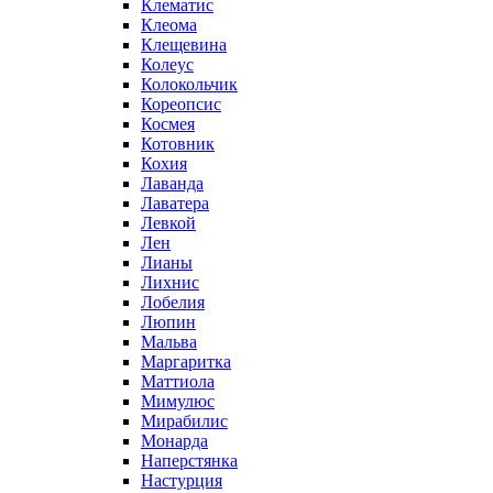
Клематис
Клеома
Клещевина
Колеус
Колокольчик
Кореопсис
Космея
Котовник
Кохия
Лаванда
Лаватера
Левкой
Лен
Лианы
Лихнис
Лобелия
Люпин
Мальва
Маргаритка
Маттиола
Мимулюс
Мирабилис
Монарда
Наперстянка
Настурция