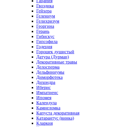
Гацания
Гвоздика
Гейхера
Гелениум
Гелихризум
Георгина
Герань
Гибискус
Гипсофила
Годеция
Горошек душистый
Датура (Дурман)
Декоративные травы
Делосперма
Дельфиниумы
Диморфотека
Дихондра
Иберис
Импатиенс
Ипомея
Календула
Камнеломка
Капуста декоративная
Катарантус (винка)
Кларкия