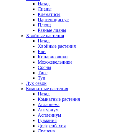
Назад
Лианы
Клематисы
Партеноциссус
Плющ
Разные лианы
Хвойные растения
Назад
Хвойные растения
Ели
Кипарисовики
Можжевельники
Сосны
Тисс
Туи
Лук-севок
Комнатные растения
Назад
Комнатные растения
Аглаонема
Антуриум
Асплениум
Гузмания
Диффенбахия
Драцена