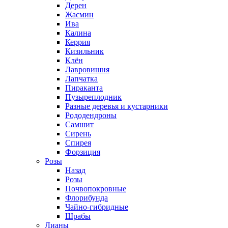
Дерен
Жасмин
Ива
Калина
Керрия
Кизильник
Клён
Лавровишня
Лапчатка
Пираканта
Пузыреплодник
Разные деревья и кустарники
Рододендроны
Самшит
Сирень
Спирея
Форзиция
Розы
Назад
Розы
Почвопокровные
Флорибунда
Чайно-гибридные
Шрабы
Лианы