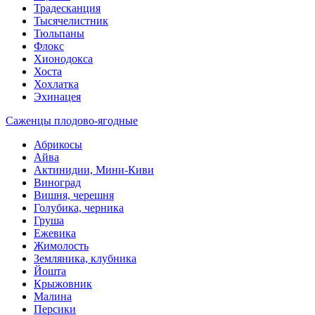
Традесканция
Тысячелистник
Тюльпаны
Флокс
Хионодокса
Хоста
Хохлатка
Эхинацея
Саженцы плодово-ягодные
Абрикосы
Айва
Актинидии, Мини-Киви
Виноград
Вишня, черешня
Голубика, черника
Груша
Ежевика
Жимолость
Земляника, клубника
Йошта
Крыжовник
Малина
Персики