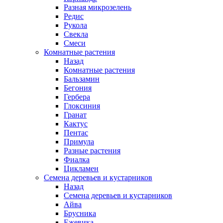
Разная микрозелень
Редис
Рукола
Свекла
Смеси
Комнатные растения
Назад
Комнатные растения
Бальзамин
Бегония
Гербера
Глоксиния
Гранат
Кактус
Пентас
Примула
Разные растения
Фиалка
Цикламен
Семена деревьев и кустарников
Назад
Семена деревьев и кустарников
Айва
Брусника
Ежевика