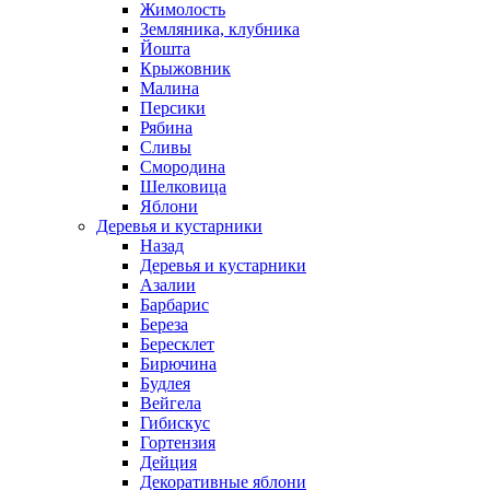
Жимолость
Земляника, клубника
Йошта
Крыжовник
Малина
Персики
Рябина
Сливы
Смородина
Шелковица
Яблони
Деревья и кустарники
Назад
Деревья и кустарники
Азалии
Барбарис
Береза
Бересклет
Бирючина
Будлея
Вейгела
Гибискус
Гортензия
Дейция
Декоративные яблони