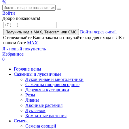
%
Войти
Добро пожаловать!
Войти через e-mail
Получить код в MAX, Telegram или СМС
Отслеживайте Ваши заказы и получайте код для входа в ЛК в
нашем боте
MAX
Я - новый покупатель
Избранное
0
Горячие цены
Саженцы и луковичные
Луковичные и многолетники
Саженцы плодово-ягодные
Деревья и кустарники
Розы
Лианы
Хвойные растения
Лук-севок
Комнатные растения
Семена
Семена овощей