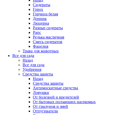
Назад
Сидераты
Горох
Горчица белая
Донник
Люцерна
Разные сидераты
Рапс
Редька масличная
Смесь сидератов
Фацелия
Трава для животных
Все для сада
Назад
Все для сада
Удобрения
Средства защиты
Назад
Средства защиты
Антимоскитные средства
Ловушки
От болезней и вредителей
От бытовых ползающих насекомых
От грызунов и змей
Отпугиватели