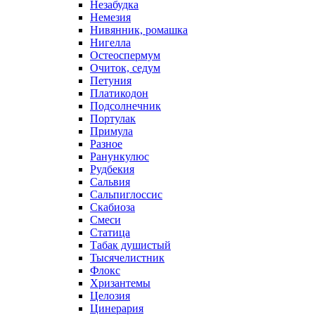
Незабудка
Немезия
Нивянник, ромашка
Нигелла
Остеоспермум
Очиток, седум
Петуния
Платикодон
Подсолнечник
Портулак
Примула
Разное
Ранункулюс
Рудбекия
Сальвия
Сальпиглоссис
Скабиоза
Смеси
Статица
Табак душистый
Тысячелистник
Флокс
Хризантемы
Целозия
Цинерария