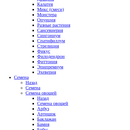
Калатея
Микс (смеси)
Монстера
Опунция
Разные растения
Сансевиерия
Сингониум
Спатифиллум
Стрелиция
Фикус
Филодендрон
Фиттония
Эпипремнум
Эхеверия
Семена
Назад
Семена
Семена овощей
Назад
Семена овощей
Арбуз
Артишок
Баклажан
Бамия
Бобы