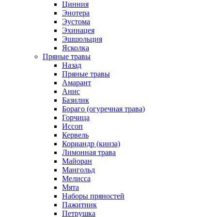
Цинния
Энотера
Эустома
Эхинацея
Эшшольция
Ясколка
Пряные травы
Назад
Пряные травы
Амарант
Анис
Базилик
Бораго (огуречная трава)
Горчица
Иссоп
Кервель
Кориандр (кинза)
Лимонная трава
Майоран
Мангольд
Мелисса
Мята
Наборы пряностей
Пажитник
Петрушка