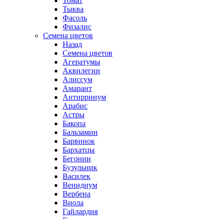
Томат
Тыква
Фасоль
Физалис
Семена цветов
Назад
Семена цветов
Агератумы
Аквилегии
Алиссум
Амарант
Антирринум
Арабис
Астры
Бакопа
Бальзамин
Барвинок
Бархатцы
Бегонии
Бузульник
Василек
Венидиум
Вербена
Виола
Гайлардия