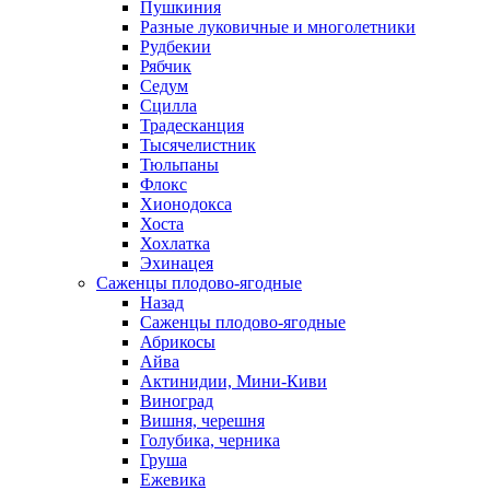
Пушкиния
Разные луковичные и многолетники
Рудбекии
Рябчик
Седум
Сцилла
Традесканция
Тысячелистник
Тюльпаны
Флокс
Хионодокса
Хоста
Хохлатка
Эхинацея
Саженцы плодово-ягодные
Назад
Саженцы плодово-ягодные
Абрикосы
Айва
Актинидии, Мини-Киви
Виноград
Вишня, черешня
Голубика, черника
Груша
Ежевика