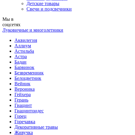
Детские товары
Свечи и подсвечники
Мы в
соцсетях
Луковичные и многолетники
Аквилегия
Аллиум
Астильба
Астра
Бадан
Барвинок
Безвременник
Белоцветник
Вейник
Вероника
Гейхера
Герань
Гиацинт
Гиацинтоидес
Горец
Горечавка
Декоративные травы
Живучка