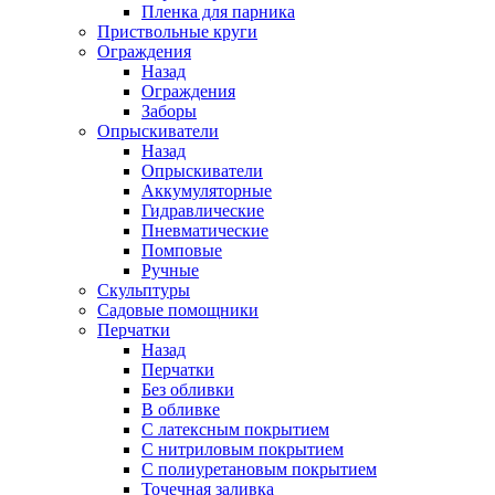
Пленка для парника
Приствольные круги
Ограждения
Назад
Ограждения
Заборы
Опрыскиватели
Назад
Опрыскиватели
Аккумуляторные
Гидравлические
Пневматические
Помповые
Ручные
Скульптуры
Садовые помощники
Перчатки
Назад
Перчатки
Без обливки
В обливке
С латексным покрытием
С нитриловым покрытием
С полиуретановым покрытием
Точечная заливка