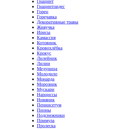
Гиацинт
Гиацинтоидес
Горец
Горечавка
Декоративные травы
Живучка
Ирисы
Камассия
Котовник
Кровохлёбка
Крокус
Лилейник
Лилии
Медуница
Молодило
Монарда
Морозник
Мускари
Нарциссы
Нивяник
Пеннисетум
Пионы
Подснежники
Примула
Пролеска