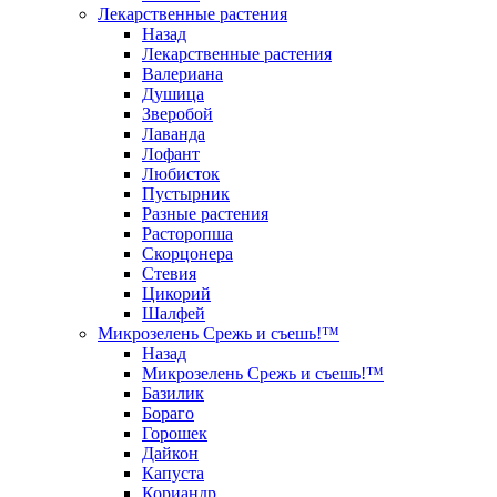
Лекарственные растения
Назад
Лекарственные растения
Валериана
Душица
Зверобой
Лаванда
Лофант
Любисток
Пустырник
Разные растения
Расторопша
Скорцонера
Стевия
Цикорий
Шалфей
Микрозелень Срежь и съешь!™
Назад
Микрозелень Срежь и съешь!™
Базилик
Бораго
Горошек
Дайкон
Капуста
Кориандр