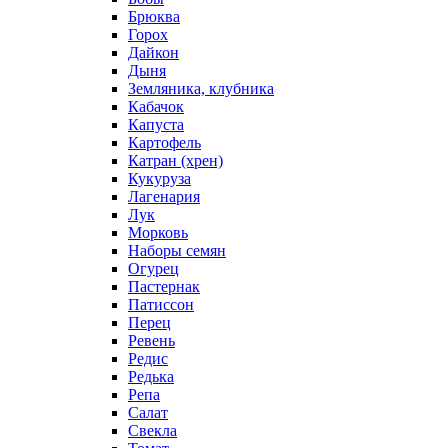
Брюква
Горох
Дайкон
Дыня
Земляника, клубника
Кабачок
Капуста
Картофель
Катран (хрен)
Кукуруза
Лагенария
Лук
Морковь
Наборы семян
Огурец
Пастернак
Патиссон
Перец
Ревень
Редис
Редька
Репа
Салат
Свекла