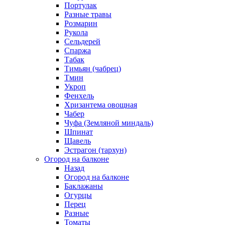
Портулак
Разные травы
Розмарин
Рукола
Сельдерей
Спаржа
Табак
Тимьян (чабрец)
Тмин
Укроп
Фенхель
Хризантема овощная
Чабер
Чуфа (Земляной миндаль)
Шпинат
Щавель
Эстрагон (тархун)
Огород на балконе
Назад
Огород на балконе
Баклажаны
Огурцы
Перец
Разные
Томаты