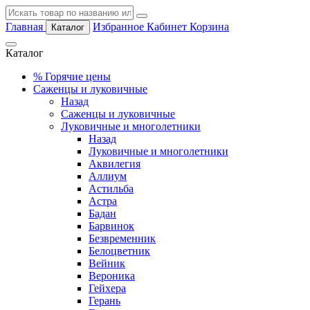
Главная
Избранное
Кабинет
Корзина
Каталог
Каталог
%
Горячие цены
Саженцы и луковичные
Назад
Саженцы и луковичные
Луковичные и многолетники
Назад
Луковичные и многолетники
Аквилегия
Аллиум
Астильба
Астра
Бадан
Барвинок
Безвременник
Белоцветник
Вейник
Вероника
Гейхера
Герань