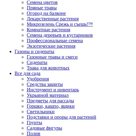
Семена цветов
Пряные травы
Огород на балконе
Лекарственные растения
Микрозелень Срежь и съешь!™
Комнатные растения
Семена деревьев и кустарников
Профессиональные семена
Экзотические растения
Газоны и сидераты
Газонные травы и смеси
Сидераты
Трава для животных
Все для сада
Удобрения
Средства защиты
Инструмент и инвентарь
Укрывной материал
Предметы для рассады
Горшки, кашпо, ящики
Светильники
Подставки и опоры для растений
Грунты
Садовые фигуры
Полив