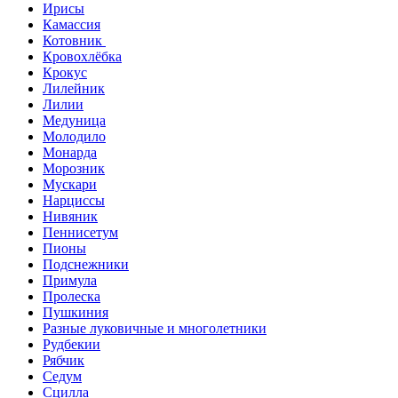
Ирисы
Камассия
Котовник
Кровохлёбка
Крокус
Лилейник
Лилии
Медуница
Молодило
Монарда
Морозник
Мускари
Нарциссы
Нивяник
Пеннисетум
Пионы
Подснежники
Примула
Пролеска
Пушкиния
Разные луковичные и многолетники
Рудбекии
Рябчик
Седум
Сцилла