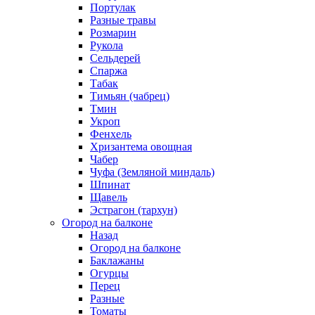
Портулак
Разные травы
Розмарин
Рукола
Сельдерей
Спаржа
Табак
Тимьян (чабрец)
Тмин
Укроп
Фенхель
Хризантема овощная
Чабер
Чуфа (Земляной миндаль)
Шпинат
Щавель
Эстрагон (тархун)
Огород на балконе
Назад
Огород на балконе
Баклажаны
Огурцы
Перец
Разные
Томаты