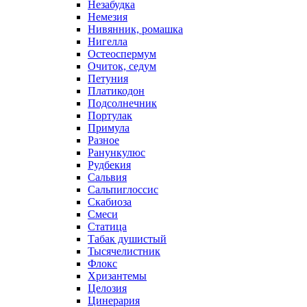
Незабудка
Немезия
Нивянник, ромашка
Нигелла
Остеоспермум
Очиток, седум
Петуния
Платикодон
Подсолнечник
Портулак
Примула
Разное
Ранункулюс
Рудбекия
Сальвия
Сальпиглоссис
Скабиоза
Смеси
Статица
Табак душистый
Тысячелистник
Флокс
Хризантемы
Целозия
Цинерария