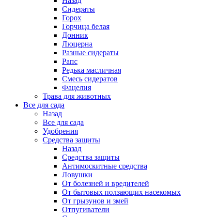
Назад
Сидераты
Горох
Горчица белая
Донник
Люцерна
Разные сидераты
Рапс
Редька масличная
Смесь сидератов
Фацелия
Трава для животных
Все для сада
Назад
Все для сада
Удобрения
Средства защиты
Назад
Средства защиты
Антимоскитные средства
Ловушки
От болезней и вредителей
От бытовых ползающих насекомых
От грызунов и змей
Отпугиватели