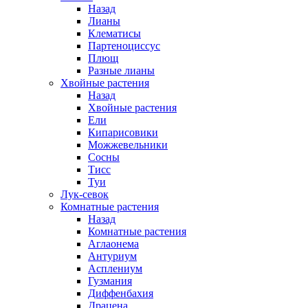
Назад
Лианы
Клематисы
Партеноциссус
Плющ
Разные лианы
Хвойные растения
Назад
Хвойные растения
Ели
Кипарисовики
Можжевельники
Сосны
Тисс
Туи
Лук-севок
Комнатные растения
Назад
Комнатные растения
Аглаонема
Антуриум
Асплениум
Гузмания
Диффенбахия
Драцена