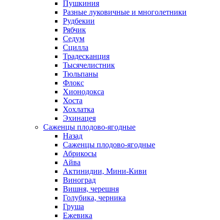
Пушкиния
Разные луковичные и многолетники
Рудбекии
Рябчик
Седум
Сцилла
Традесканция
Тысячелистник
Тюльпаны
Флокс
Хионодокса
Хоста
Хохлатка
Эхинацея
Саженцы плодово-ягодные
Назад
Саженцы плодово-ягодные
Абрикосы
Айва
Актинидии, Мини-Киви
Виноград
Вишня, черешня
Голубика, черника
Груша
Ежевика