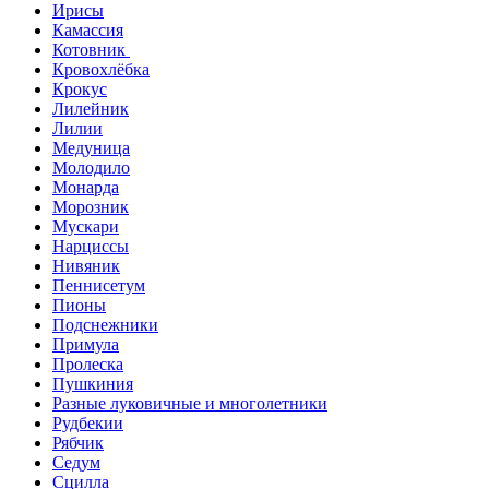
Ирисы
Камассия
Котовник
Кровохлёбка
Крокус
Лилейник
Лилии
Медуница
Молодило
Монарда
Морозник
Мускари
Нарциссы
Нивяник
Пеннисетум
Пионы
Подснежники
Примула
Пролеска
Пушкиния
Разные луковичные и многолетники
Рудбекии
Рябчик
Седум
Сцилла