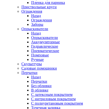
Пленка для парника
Приствольные круги
Ограждения
Назад
Ограждения
Заборы
Опрыскиватели
Назад
Опрыскиватели
Аккумуляторные
Гидравлические
Пневматические
Помповые
Ручные
Скульптуры
Садовые помощники
Перчатки
Назад
Перчатки
Без обливки
В обливке
С латексным покрытием
С нитриловым покрытием
С полиуретановым покрытием
Точечная заливка