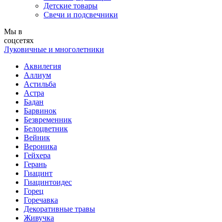
Детские товары
Свечи и подсвечники
Мы в
соцсетях
Луковичные и многолетники
Аквилегия
Аллиум
Астильба
Астра
Бадан
Барвинок
Безвременник
Белоцветник
Вейник
Вероника
Гейхера
Герань
Гиацинт
Гиацинтоидес
Горец
Горечавка
Декоративные травы
Живучка