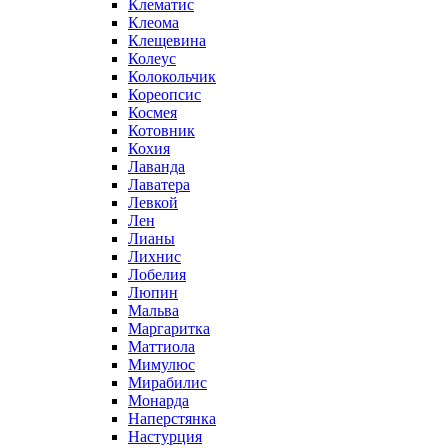
Клематис
Клеома
Клещевина
Колеус
Колокольчик
Кореопсис
Космея
Котовник
Кохия
Лаванда
Лаватера
Левкой
Лен
Лианы
Лихнис
Лобелия
Люпин
Мальва
Маргаритка
Маттиола
Мимулюс
Мирабилис
Монарда
Наперстянка
Настурция