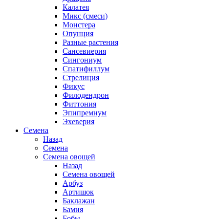
Калатея
Микс (смеси)
Монстера
Опунция
Разные растения
Сансевиерия
Сингониум
Спатифиллум
Стрелиция
Фикус
Филодендрон
Фиттония
Эпипремнум
Эхеверия
Семена
Назад
Семена
Семена овощей
Назад
Семена овощей
Арбуз
Артишок
Баклажан
Бамия
Бобы