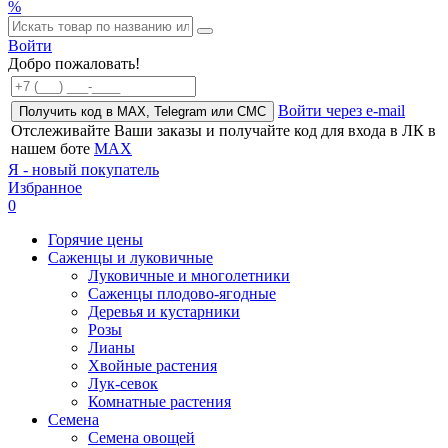
%
Войти
Добро пожаловать!
Войти через e-mail
Получить код в MAX, Telegram или СМС
Отслеживайте Ваши заказы и получайте код для входа в ЛК в
нашем боте
MAX
Я - новый покупатель
Избранное
0
Горячие цены
Саженцы и луковичные
Луковичные и многолетники
Саженцы плодово-ягодные
Деревья и кустарники
Розы
Лианы
Хвойные растения
Лук-севок
Комнатные растения
Семена
Семена овощей