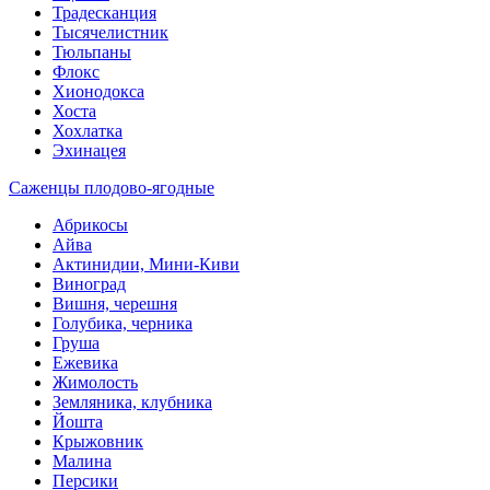
Традесканция
Тысячелистник
Тюльпаны
Флокс
Хионодокса
Хоста
Хохлатка
Эхинацея
Саженцы плодово-ягодные
Абрикосы
Айва
Актинидии, Мини-Киви
Виноград
Вишня, черешня
Голубика, черника
Груша
Ежевика
Жимолость
Земляника, клубника
Йошта
Крыжовник
Малина
Персики