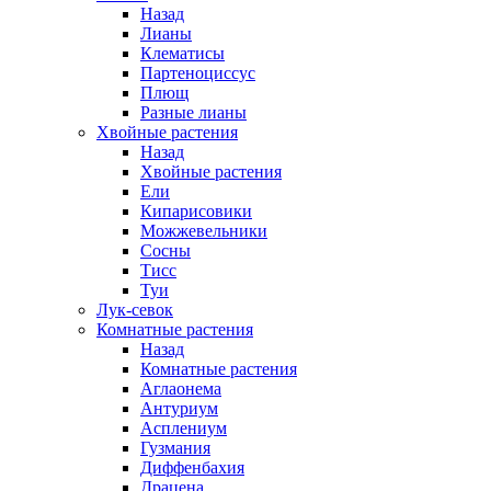
Назад
Лианы
Клематисы
Партеноциссус
Плющ
Разные лианы
Хвойные растения
Назад
Хвойные растения
Ели
Кипарисовики
Можжевельники
Сосны
Тисс
Туи
Лук-севок
Комнатные растения
Назад
Комнатные растения
Аглаонема
Антуриум
Асплениум
Гузмания
Диффенбахия
Драцена