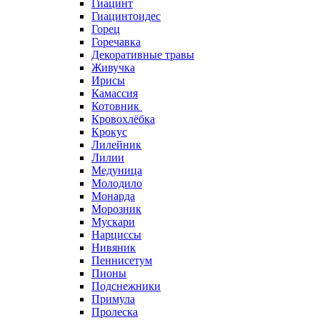
Гиацинт
Гиацинтоидес
Горец
Горечавка
Декоративные травы
Живучка
Ирисы
Камассия
Котовник
Кровохлёбка
Крокус
Лилейник
Лилии
Медуница
Молодило
Монарда
Морозник
Мускари
Нарциссы
Нивяник
Пеннисетум
Пионы
Подснежники
Примула
Пролеска