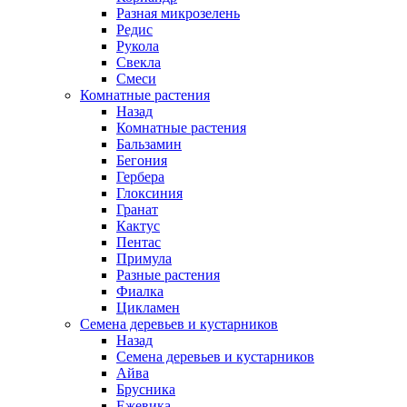
Разная микрозелень
Редис
Рукола
Свекла
Смеси
Комнатные растения
Назад
Комнатные растения
Бальзамин
Бегония
Гербера
Глоксиния
Гранат
Кактус
Пентас
Примула
Разные растения
Фиалка
Цикламен
Семена деревьев и кустарников
Назад
Семена деревьев и кустарников
Айва
Брусника
Ежевика