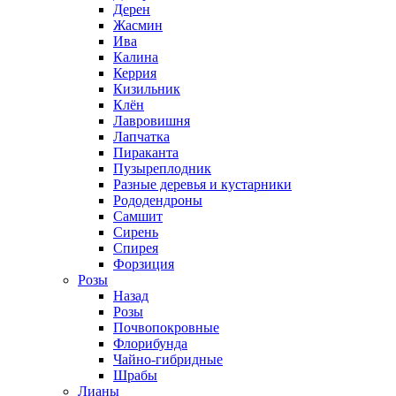
Дерен
Жасмин
Ива
Калина
Керрия
Кизильник
Клён
Лавровишня
Лапчатка
Пираканта
Пузыреплодник
Разные деревья и кустарники
Рододендроны
Самшит
Сирень
Спирея
Форзиция
Розы
Назад
Розы
Почвопокровные
Флорибунда
Чайно-гибридные
Шрабы
Лианы