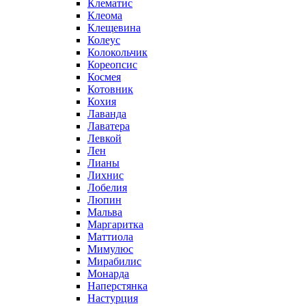
Клематис
Клеома
Клещевина
Колеус
Колокольчик
Кореопсис
Космея
Котовник
Кохия
Лаванда
Лаватера
Левкой
Лен
Лианы
Лихнис
Лобелия
Люпин
Мальва
Маргаритка
Маттиола
Мимулюс
Мирабилис
Монарда
Наперстянка
Настурция