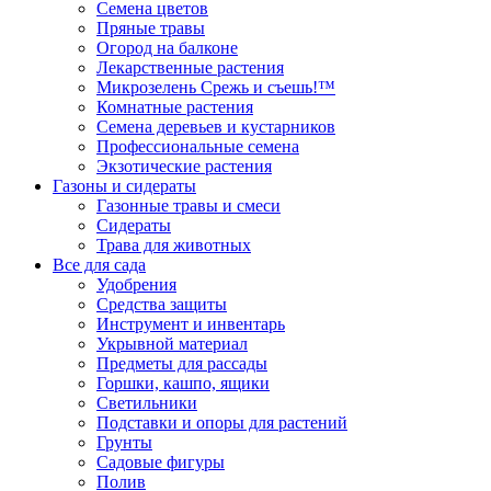
Семена цветов
Пряные травы
Огород на балконе
Лекарственные растения
Микрозелень Срежь и съешь!™
Комнатные растения
Семена деревьев и кустарников
Профессиональные семена
Экзотические растения
Газоны и сидераты
Газонные травы и смеси
Сидераты
Трава для животных
Все для сада
Удобрения
Средства защиты
Инструмент и инвентарь
Укрывной материал
Предметы для рассады
Горшки, кашпо, ящики
Светильники
Подставки и опоры для растений
Грунты
Садовые фигуры
Полив