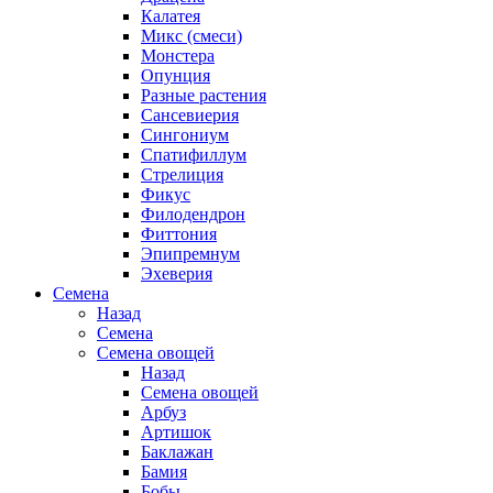
Калатея
Микс (смеси)
Монстера
Опунция
Разные растения
Сансевиерия
Сингониум
Спатифиллум
Стрелиция
Фикус
Филодендрон
Фиттония
Эпипремнум
Эхеверия
Семена
Назад
Семена
Семена овощей
Назад
Семена овощей
Арбуз
Артишок
Баклажан
Бамия
Бобы