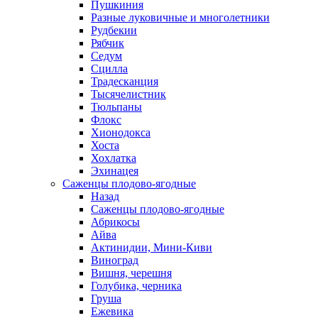
Пушкиния
Разные луковичные и многолетники
Рудбекии
Рябчик
Седум
Сцилла
Традесканция
Тысячелистник
Тюльпаны
Флокс
Хионодокса
Хоста
Хохлатка
Эхинацея
Саженцы плодово-ягодные
Назад
Саженцы плодово-ягодные
Абрикосы
Айва
Актинидии, Мини-Киви
Виноград
Вишня, черешня
Голубика, черника
Груша
Ежевика