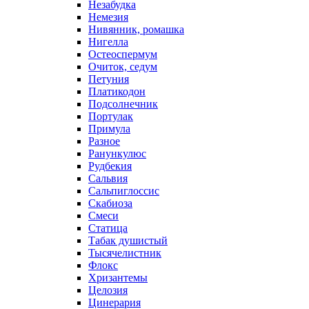
Незабудка
Немезия
Нивянник, ромашка
Нигелла
Остеоспермум
Очиток, седум
Петуния
Платикодон
Подсолнечник
Портулак
Примула
Разное
Ранункулюс
Рудбекия
Сальвия
Сальпиглоссис
Скабиоза
Смеси
Статица
Табак душистый
Тысячелистник
Флокс
Хризантемы
Целозия
Цинерария