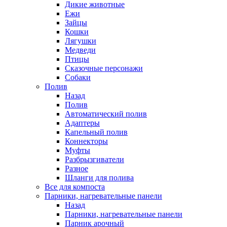
Дикие животные
Ежи
Зайцы
Кошки
Лягушки
Медведи
Птицы
Сказочные персонажи
Собаки
Полив
Назад
Полив
Автоматический полив
Адаптеры
Капельный полив
Коннекторы
Муфты
Разбрызгиватели
Разное
Шланги для полива
Все для компоста
Парники, нагревательные панели
Назад
Парники, нагревательные панели
Парник арочный