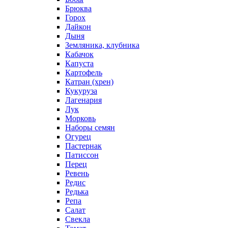
Брюква
Горох
Дайкон
Дыня
Земляника, клубника
Кабачок
Капуста
Картофель
Катран (хрен)
Кукуруза
Лагенария
Лук
Морковь
Наборы семян
Огурец
Пастернак
Патиссон
Перец
Ревень
Редис
Редька
Репа
Салат
Свекла