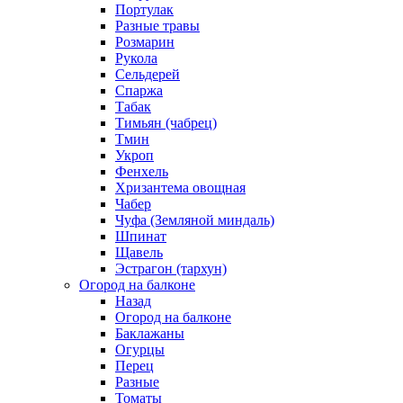
Портулак
Разные травы
Розмарин
Рукола
Сельдерей
Спаржа
Табак
Тимьян (чабрец)
Тмин
Укроп
Фенхель
Хризантема овощная
Чабер
Чуфа (Земляной миндаль)
Шпинат
Щавель
Эстрагон (тархун)
Огород на балконе
Назад
Огород на балконе
Баклажаны
Огурцы
Перец
Разные
Томаты