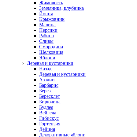
Жимолость
Земляника, клубника
Йошта
Крыжовник
Малина
Персики
Рябина
Сливы
Смородина
Шелковица
Яблони
Деревья и кустарники
Назад
Деревья и кустарники
Азалии
Барбарис
Береза
Бересклет
Бирючина
Будлея
Вейгела
Гибискус
Гортензия
Дейция
Декоративные яблони