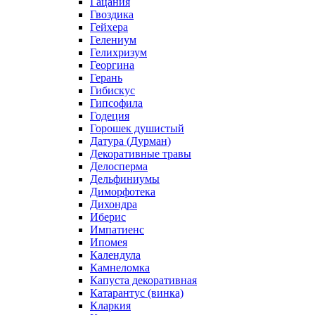
Гацания
Гвоздика
Гейхера
Гелениум
Гелихризум
Георгина
Герань
Гибискус
Гипсофила
Годеция
Горошек душистый
Датура (Дурман)
Декоративные травы
Делосперма
Дельфиниумы
Диморфотека
Дихондра
Иберис
Импатиенс
Ипомея
Календула
Камнеломка
Капуста декоративная
Катарантус (винка)
Кларкия