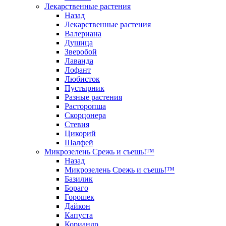
Лекарственные растения
Назад
Лекарственные растения
Валериана
Душица
Зверобой
Лаванда
Лофант
Любисток
Пустырник
Разные растения
Расторопша
Скорцонера
Стевия
Цикорий
Шалфей
Микрозелень Срежь и съешь!™
Назад
Микрозелень Срежь и съешь!™
Базилик
Бораго
Горошек
Дайкон
Капуста
Кориандр