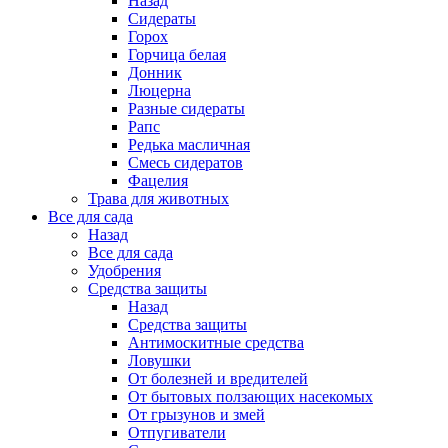
Назад
Сидераты
Горох
Горчица белая
Донник
Люцерна
Разные сидераты
Рапс
Редька масличная
Смесь сидератов
Фацелия
Трава для животных
Все для сада
Назад
Все для сада
Удобрения
Средства защиты
Назад
Средства защиты
Антимоскитные средства
Ловушки
От болезней и вредителей
От бытовых ползающих насекомых
От грызунов и змей
Отпугиватели