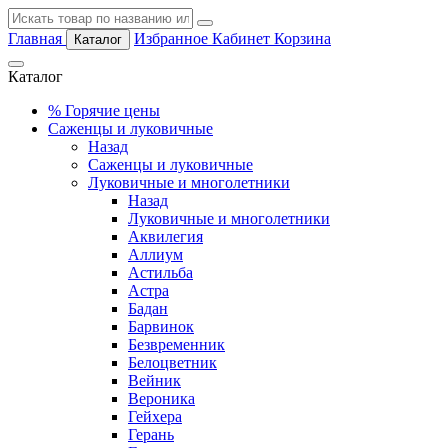
Главная
Избранное
Кабинет
Корзина
Каталог
Каталог
%
Горячие цены
Саженцы и луковичные
Назад
Саженцы и луковичные
Луковичные и многолетники
Назад
Луковичные и многолетники
Аквилегия
Аллиум
Астильба
Астра
Бадан
Барвинок
Безвременник
Белоцветник
Вейник
Вероника
Гейхера
Герань