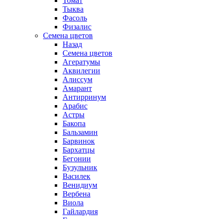
Томат
Тыква
Фасоль
Физалис
Семена цветов
Назад
Семена цветов
Агератумы
Аквилегии
Алиссум
Амарант
Антирринум
Арабис
Астры
Бакопа
Бальзамин
Барвинок
Бархатцы
Бегонии
Бузульник
Василек
Венидиум
Вербена
Виола
Гайлардия