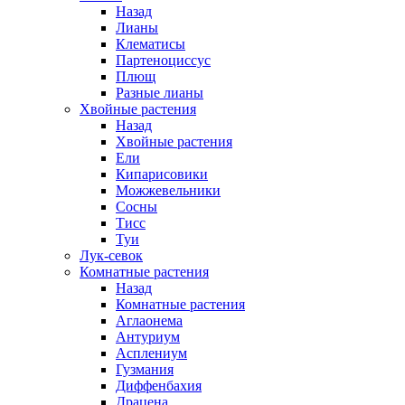
Назад
Лианы
Клематисы
Партеноциссус
Плющ
Разные лианы
Хвойные растения
Назад
Хвойные растения
Ели
Кипарисовики
Можжевельники
Сосны
Тисс
Туи
Лук-севок
Комнатные растения
Назад
Комнатные растения
Аглаонема
Антуриум
Асплениум
Гузмания
Диффенбахия
Драцена