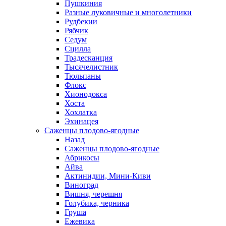
Пушкиния
Разные луковичные и многолетники
Рудбекии
Рябчик
Седум
Сцилла
Традесканция
Тысячелистник
Тюльпаны
Флокс
Хионодокса
Хоста
Хохлатка
Эхинацея
Саженцы плодово-ягодные
Назад
Саженцы плодово-ягодные
Абрикосы
Айва
Актинидии, Мини-Киви
Виноград
Вишня, черешня
Голубика, черника
Груша
Ежевика