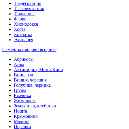
Традесканция
Тысячелистник
Тюльпаны
Флокс
Хионодокса
Хоста
Хохлатка
Эхинацея
Саженцы плодово-ягодные
Абрикосы
Айва
Актинидии, Мини-Киви
Виноград
Вишня, черешня
Голубика, черника
Груша
Ежевика
Жимолость
Земляника, клубника
Йошта
Крыжовник
Малина
Персики