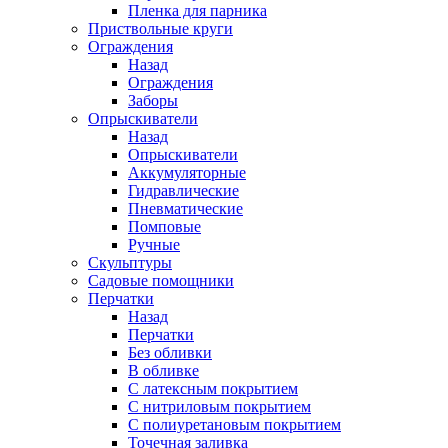
Пленка для парника
Приствольные круги
Ограждения
Назад
Ограждения
Заборы
Опрыскиватели
Назад
Опрыскиватели
Аккумуляторные
Гидравлические
Пневматические
Помповые
Ручные
Скульптуры
Садовые помощники
Перчатки
Назад
Перчатки
Без обливки
В обливке
С латексным покрытием
С нитриловым покрытием
С полиуретановым покрытием
Точечная заливка