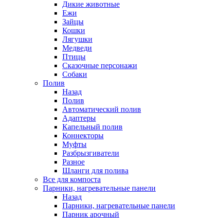
Дикие животные
Ежи
Зайцы
Кошки
Лягушки
Медведи
Птицы
Сказочные персонажи
Собаки
Полив
Назад
Полив
Автоматический полив
Адаптеры
Капельный полив
Коннекторы
Муфты
Разбрызгиватели
Разное
Шланги для полива
Все для компоста
Парники, нагревательные панели
Назад
Парники, нагревательные панели
Парник арочный