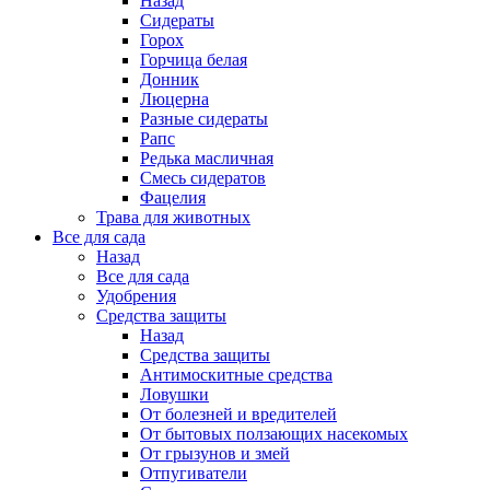
Назад
Сидераты
Горох
Горчица белая
Донник
Люцерна
Разные сидераты
Рапс
Редька масличная
Смесь сидератов
Фацелия
Трава для животных
Все для сада
Назад
Все для сада
Удобрения
Средства защиты
Назад
Средства защиты
Антимоскитные средства
Ловушки
От болезней и вредителей
От бытовых ползающих насекомых
От грызунов и змей
Отпугиватели