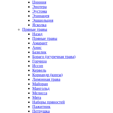
Цинния
Энотера
Эустома
Эхинацея
Эшшольция
Ясколка
Пряные травы
Назад
Пряные травы
Амарант
Анис
Базилик
Бораго (огуречная трава)
Горчица
Иссоп
Кервель
Кориандр (кинза)
Лимонная трава
Майоран
Мангольд
Мелисса
Мята
Наборы пряностей
Пажитник
Петрушка