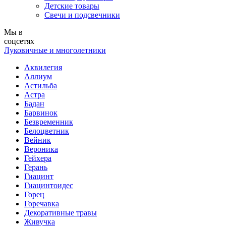
Детские товары
Свечи и подсвечники
Мы в
соцсетях
Луковичные и многолетники
Аквилегия
Аллиум
Астильба
Астра
Бадан
Барвинок
Безвременник
Белоцветник
Вейник
Вероника
Гейхера
Герань
Гиацинт
Гиацинтоидес
Горец
Горечавка
Декоративные травы
Живучка