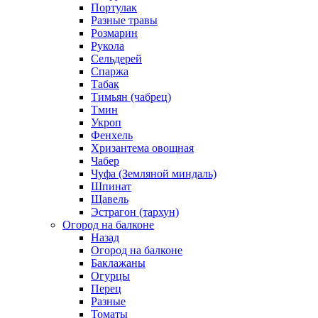
Портулак
Разные травы
Розмарин
Рукола
Сельдерей
Спаржа
Табак
Тимьян (чабрец)
Тмин
Укроп
Фенхель
Хризантема овощная
Чабер
Чуфа (Земляной миндаль)
Шпинат
Щавель
Эстрагон (тархун)
Огород на балконе
Назад
Огород на балконе
Баклажаны
Огурцы
Перец
Разные
Томаты