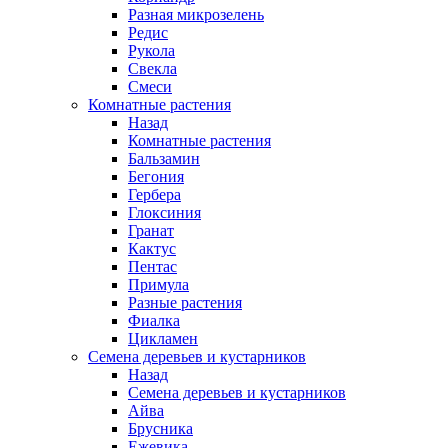
Разная микрозелень
Редис
Рукола
Свекла
Смеси
Комнатные растения
Назад
Комнатные растения
Бальзамин
Бегония
Гербера
Глоксиния
Гранат
Кактус
Пентас
Примула
Разные растения
Фиалка
Цикламен
Семена деревьев и кустарников
Назад
Семена деревьев и кустарников
Айва
Брусника
Ежевика