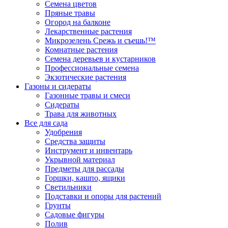
Семена цветов
Пряные травы
Огород на балконе
Лекарственные растения
Микрозелень Срежь и съешь!™
Комнатные растения
Семена деревьев и кустарников
Профессиональные семена
Экзотические растения
Газоны и сидераты
Газонные травы и смеси
Сидераты
Трава для животных
Все для сада
Удобрения
Средства защиты
Инструмент и инвентарь
Укрывной материал
Предметы для рассады
Горшки, кашпо, ящики
Светильники
Подставки и опоры для растений
Грунты
Садовые фигуры
Полив