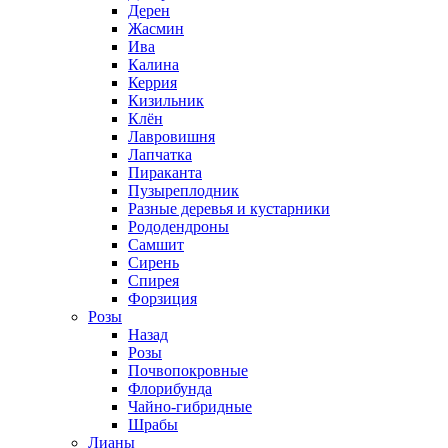
Дерен
Жасмин
Ива
Калина
Керрия
Кизильник
Клён
Лавровишня
Лапчатка
Пираканта
Пузыреплодник
Разные деревья и кустарники
Рододендроны
Самшит
Сирень
Спирея
Форзиция
Розы
Назад
Розы
Почвопокровные
Флорибунда
Чайно-гибридные
Шрабы
Лианы