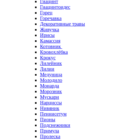
Гиацинт
Гиацинтоидес
Горец
Горечавка
Декоративные травы
Живучка
Ирисы
Камассия
Котовник
Кровохлёбка
Крокус
Лилейник
Лилии
Медуница
Молодило
Монарда
Морозник
Мускари
Нарциссы
Нивяник
Пеннисетум
Пионы
Подснежники
Примула
Пролеска