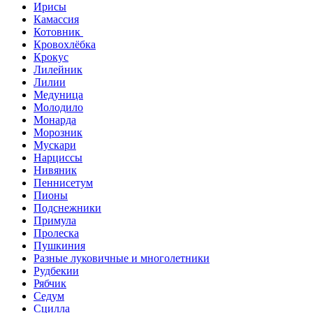
Ирисы
Камассия
Котовник
Кровохлёбка
Крокус
Лилейник
Лилии
Медуница
Молодило
Монарда
Морозник
Мускари
Нарциссы
Нивяник
Пеннисетум
Пионы
Подснежники
Примула
Пролеска
Пушкиния
Разные луковичные и многолетники
Рудбекии
Рябчик
Седум
Сцилла