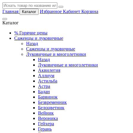
Главная
Избранное
Кабинет
Корзина
Каталог
Каталог
%
Горячие цены
Саженцы и луковичные
Назад
Саженцы и луковичные
Луковичные и многолетники
Назад
Луковичные и многолетники
Аквилегия
Аллиум
Астильба
Астра
Бадан
Барвинок
Безвременник
Белоцветник
Вейник
Вероника
Гейхера
Герань