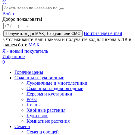
%
Войти
Добро пожаловать!
Войти через e-mail
Получить код в MAX, Telegram или СМС
Отслеживайте Ваши заказы и получайте код для входа в ЛК в
нашем боте
MAX
Я - новый покупатель
Избранное
0
Горячие цены
Саженцы и луковичные
Луковичные и многолетники
Саженцы плодово-ягодные
Деревья и кустарники
Розы
Лианы
Хвойные растения
Лук-севок
Комнатные растения
Семена
Семена овощей