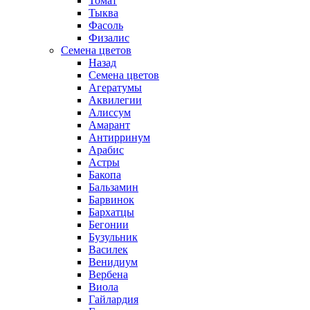
Томат
Тыква
Фасоль
Физалис
Семена цветов
Назад
Семена цветов
Агератумы
Аквилегии
Алиссум
Амарант
Антирринум
Арабис
Астры
Бакопа
Бальзамин
Барвинок
Бархатцы
Бегонии
Бузульник
Василек
Венидиум
Вербена
Виола
Гайлардия