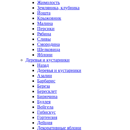
Жимолость
Земляника, клубника
Йошта
Крыжовник
Малина
Персики
Рябина
Сливы
Смородина
Шелковица
Яблони
Деревья и кустарники
Назад
Деревья и кустарники
Азалии
Барбарис
Береза
Бересклет
Бирючина
Будлея
Вейгела
Гибискус
Гортензия
Дейция
Декоративные яблони