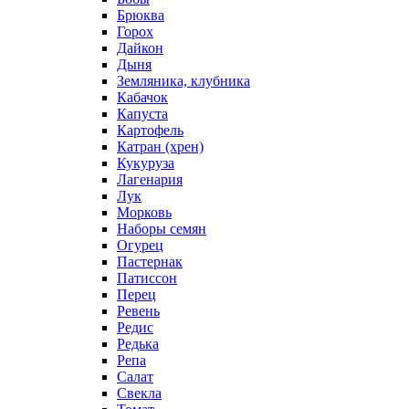
Брюква
Горох
Дайкон
Дыня
Земляника, клубника
Кабачок
Капуста
Картофель
Катран (хрен)
Кукуруза
Лагенария
Лук
Морковь
Наборы семян
Огурец
Пастернак
Патиссон
Перец
Ревень
Редис
Редька
Репа
Салат
Свекла