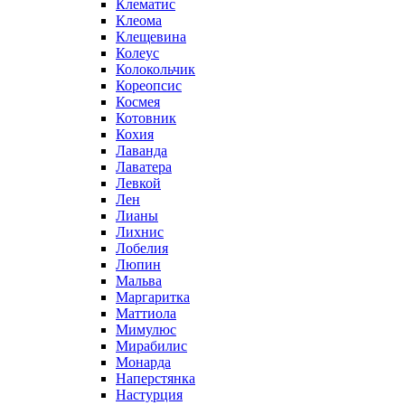
Клематис
Клеома
Клещевина
Колеус
Колокольчик
Кореопсис
Космея
Котовник
Кохия
Лаванда
Лаватера
Левкой
Лен
Лианы
Лихнис
Лобелия
Люпин
Мальва
Маргаритка
Маттиола
Мимулюс
Мирабилис
Монарда
Наперстянка
Настурция