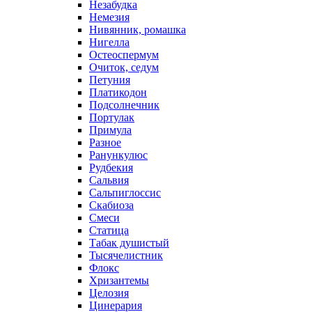
Незабудка
Немезия
Нивянник, ромашка
Нигелла
Остеоспермум
Очиток, седум
Петуния
Платикодон
Подсолнечник
Портулак
Примула
Разное
Ранункулюс
Рудбекия
Сальвия
Сальпиглоссис
Скабиоза
Смеси
Статица
Табак душистый
Тысячелистник
Флокс
Хризантемы
Целозия
Цинерария