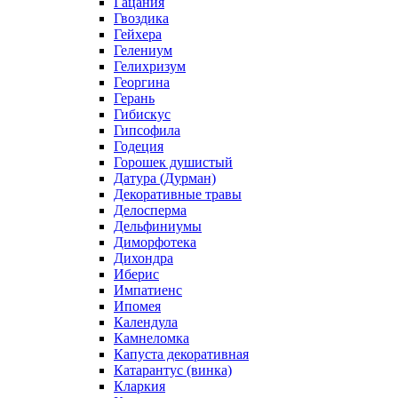
Гацания
Гвоздика
Гейхера
Гелениум
Гелихризум
Георгина
Герань
Гибискус
Гипсофила
Годеция
Горошек душистый
Датура (Дурман)
Декоративные травы
Делосперма
Дельфиниумы
Диморфотека
Дихондра
Иберис
Импатиенс
Ипомея
Календула
Камнеломка
Капуста декоративная
Катарантус (винка)
Кларкия