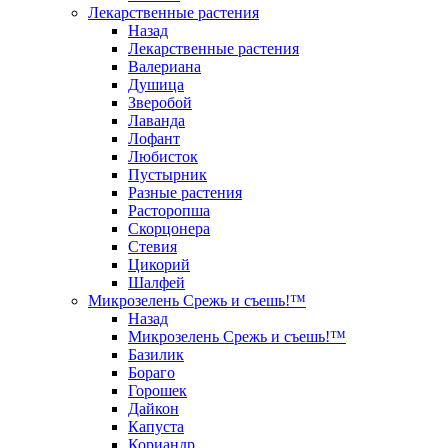
Лекарственные растения
Назад
Лекарственные растения
Валериана
Душица
Зверобой
Лаванда
Лофант
Любисток
Пустырник
Разные растения
Расторопша
Скорцонера
Стевия
Цикорий
Шалфей
Микрозелень Срежь и съешь!™
Назад
Микрозелень Срежь и съешь!™
Базилик
Бораго
Горошек
Дайкон
Капуста
Кориандр