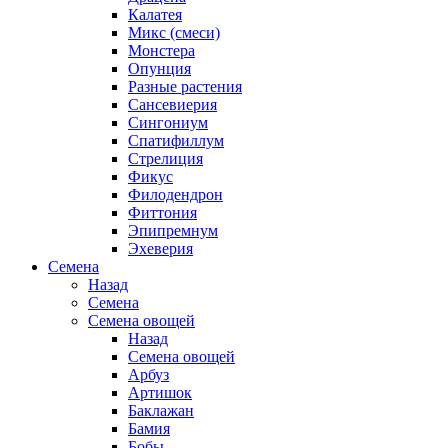
Калатея
Микс (смеси)
Монстера
Опунция
Разные растения
Сансевиерия
Сингониум
Спатифиллум
Стрелиция
Фикус
Филодендрон
Фиттония
Эпипремнум
Эхеверия
Семена
Назад
Семена
Семена овощей
Назад
Семена овощей
Арбуз
Артишок
Баклажан
Бамия
Бобы