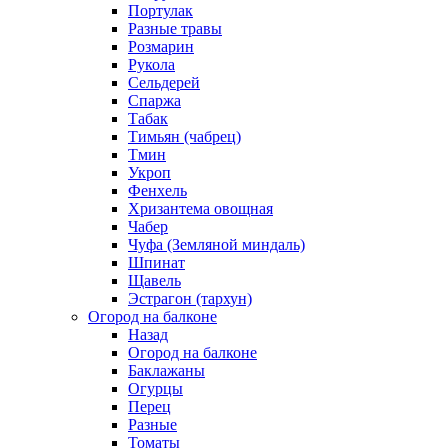
Портулак
Разные травы
Розмарин
Рукола
Сельдерей
Спаржа
Табак
Тимьян (чабрец)
Тмин
Укроп
Фенхель
Хризантема овощная
Чабер
Чуфа (Земляной миндаль)
Шпинат
Щавель
Эстрагон (тархун)
Огород на балконе
Назад
Огород на балконе
Баклажаны
Огурцы
Перец
Разные
Томаты