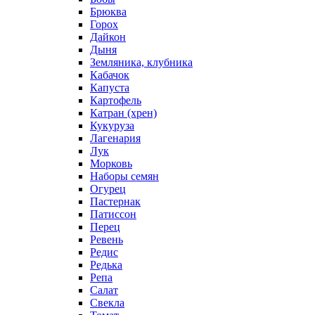
Брюква
Горох
Дайкон
Дыня
Земляника, клубника
Кабачок
Капуста
Картофель
Катран (хрен)
Кукуруза
Лагенария
Лук
Морковь
Наборы семян
Огурец
Пастернак
Патиссон
Перец
Ревень
Редис
Редька
Репа
Салат
Свекла