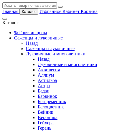
Главная
Избранное
Кабинет
Корзина
Каталог
Каталог
%
Горячие цены
Саженцы и луковичные
Назад
Саженцы и луковичные
Луковичные и многолетники
Назад
Луковичные и многолетники
Аквилегия
Аллиум
Астильба
Астра
Бадан
Барвинок
Безвременник
Белоцветник
Вейник
Вероника
Гейхера
Герань