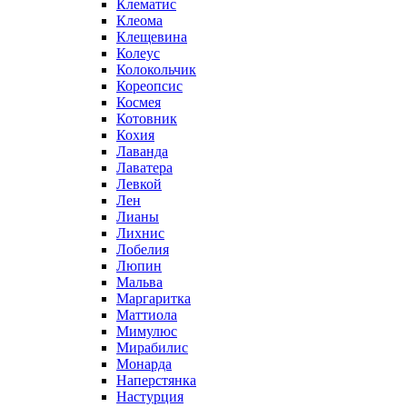
Клематис
Клеома
Клещевина
Колеус
Колокольчик
Кореопсис
Космея
Котовник
Кохия
Лаванда
Лаватера
Левкой
Лен
Лианы
Лихнис
Лобелия
Люпин
Мальва
Маргаритка
Маттиола
Мимулюс
Мирабилис
Монарда
Наперстянка
Настурция