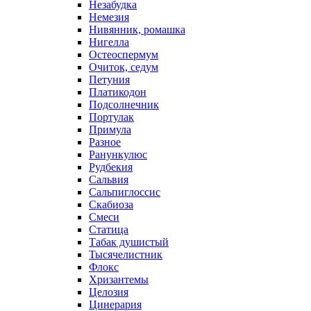
Незабудка
Немезия
Нивянник, ромашка
Нигелла
Остеоспермум
Очиток, седум
Петуния
Платикодон
Подсолнечник
Портулак
Примула
Разное
Ранункулюс
Рудбекия
Сальвия
Сальпиглоссис
Скабиоза
Смеси
Статица
Табак душистый
Тысячелистник
Флокс
Хризантемы
Целозия
Цинерария