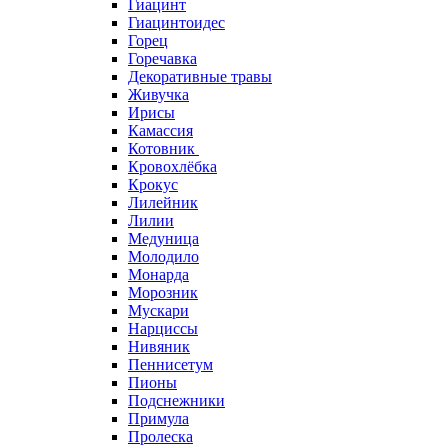
Гиацинт
Гиацинтоидес
Горец
Горечавка
Декоративные травы
Живучка
Ирисы
Камассия
Котовник
Кровохлёбка
Крокус
Лилейник
Лилии
Медуница
Молодило
Монарда
Морозник
Мускари
Нарциссы
Нивяник
Пеннисетум
Пионы
Подснежники
Примула
Пролеска