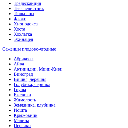
Традесканция
Тысячелистник
Тюльпаны
Флокс
Хионодокса
Хоста
Хохлатка
Эхинацея
Саженцы плодово-ягодные
Абрикосы
Айва
Актинидии, Мини-Киви
Виноград
Вишня, черешня
Голубика, черника
Груша
Ежевика
Жимолость
Земляника, клубника
Йошта
Крыжовник
Малина
Персики