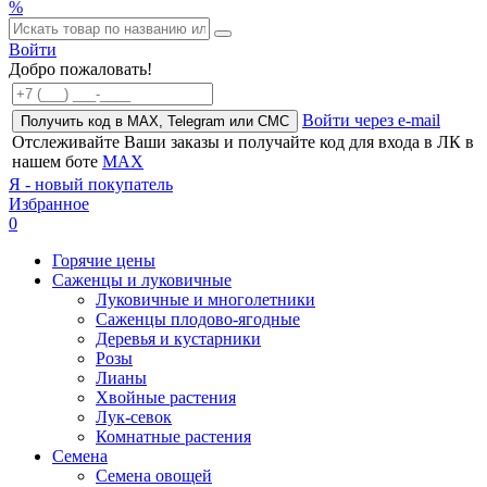
%
Войти
Добро пожаловать!
Войти через e-mail
Получить код в MAX, Telegram или СМС
Отслеживайте Ваши заказы и получайте код для входа в ЛК в
нашем боте
MAX
Я - новый покупатель
Избранное
0
Горячие цены
Саженцы и луковичные
Луковичные и многолетники
Саженцы плодово-ягодные
Деревья и кустарники
Розы
Лианы
Хвойные растения
Лук-севок
Комнатные растения
Семена
Семена овощей