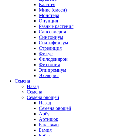
Калатея
Микс (смеси)
Монстера
Опунция
Разные растения
Сансевиерия
Сингониум
Спатифиллум
Стрелиция
Фикус
Филодендрон
Фиттония
Эпипремнум
Эхеверия
Семена
Назад
Семена
Семена овощей
Назад
Семена овощей
Арбуз
Артишок
Баклажан
Бамия
Бобы