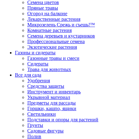
Семена цветов
Пряные травы
Огород на балконе
Лекарственные растения
Микрозелень Срежь и съешь!™
Комнатные растения
Семена деревьев и кустарников
Профессиональные семена
Экзотические растения
Газоны и сидераты
Газонные травы и смеси
Сидераты
Трава для животных
Все для сада
Удобрения
Средства защиты
Инструмент и инвентарь
Укрывной материал
Предметы для рассады
Горшки, кашпо, ящики
Светильники
Подставки и опоры для растений
Грунты
Садовые фигуры
Полив