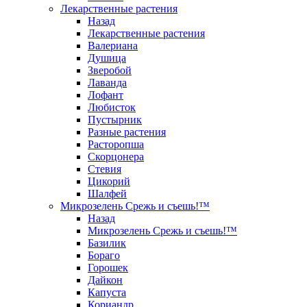
Лекарственные растения
Назад
Лекарственные растения
Валериана
Душица
Зверобой
Лаванда
Лофант
Любисток
Пустырник
Разные растения
Расторопша
Скорцонера
Стевия
Цикорий
Шалфей
Микрозелень Срежь и съешь!™
Назад
Микрозелень Срежь и съешь!™
Базилик
Бораго
Горошек
Дайкон
Капуста
Кориандр