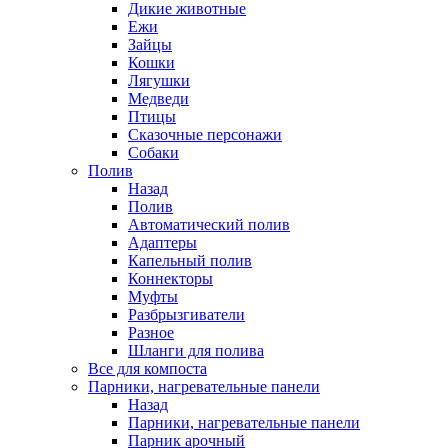
Дикие животные
Ежи
Зайцы
Кошки
Лягушки
Медведи
Птицы
Сказочные персонажи
Собаки
Полив
Назад
Полив
Автоматический полив
Адаптеры
Капельный полив
Коннекторы
Муфты
Разбрызгиватели
Разное
Шланги для полива
Все для компоста
Парники, нагревательные панели
Назад
Парники, нагревательные панели
Парник арочный