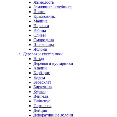
Жимолость
Земляника, клубника
Йошта
Крыжовник
Малина
Персики
Рябина
Сливы
Смородина
Шелковица
Яблони
Деревья и кустарники
Назад
Деревья и кустарники
Азалии
Барбарис
Береза
Бересклет
Бирючина
Будлея
Вейгела
Гибискус
Гортензия
Дейция
Декоративные яблони