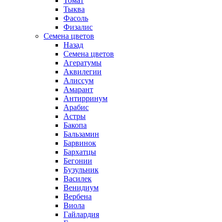
Томат
Тыква
Фасоль
Физалис
Семена цветов
Назад
Семена цветов
Агератумы
Аквилегии
Алиссум
Амарант
Антирринум
Арабис
Астры
Бакопа
Бальзамин
Барвинок
Бархатцы
Бегонии
Бузульник
Василек
Венидиум
Вербена
Виола
Гайлардия