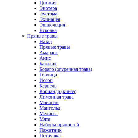
Цинния
Энотера
Эустома
Эхинацея
Эшшольция
Ясколка
Пряные травы
Назад
Пряные травы
Амарант
Анис
Базилик
Бораго (огуречная трава)
Горчица
Иссоп
Кервель
Кориандр (кинза)
Лимонная трава
Майоран
Мангольд
Мелисса
Мята
Наборы пряностей
Пажитник
Петрушка