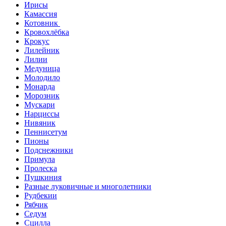
Ирисы
Камассия
Котовник
Кровохлёбка
Крокус
Лилейник
Лилии
Медуница
Молодило
Монарда
Морозник
Мускари
Нарциссы
Нивяник
Пеннисетум
Пионы
Подснежники
Примула
Пролеска
Пушкиния
Разные луковичные и многолетники
Рудбекии
Рябчик
Седум
Сцилла