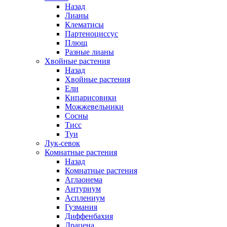
Назад
Лианы
Клематисы
Партеноциссус
Плющ
Разные лианы
Хвойные растения
Назад
Хвойные растения
Ели
Кипарисовики
Можжевельники
Сосны
Тисс
Туи
Лук-севок
Комнатные растения
Назад
Комнатные растения
Аглаонема
Антуриум
Асплениум
Гузмания
Диффенбахия
Драцена