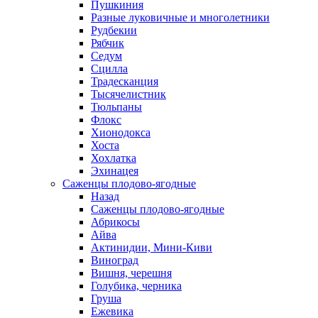
Пушкиния
Разные луковичные и многолетники
Рудбекии
Рябчик
Седум
Сцилла
Традесканция
Тысячелистник
Тюльпаны
Флокс
Хионодокса
Хоста
Хохлатка
Эхинацея
Саженцы плодово-ягодные
Назад
Саженцы плодово-ягодные
Абрикосы
Айва
Актинидии, Мини-Киви
Виноград
Вишня, черешня
Голубика, черника
Груша
Ежевика