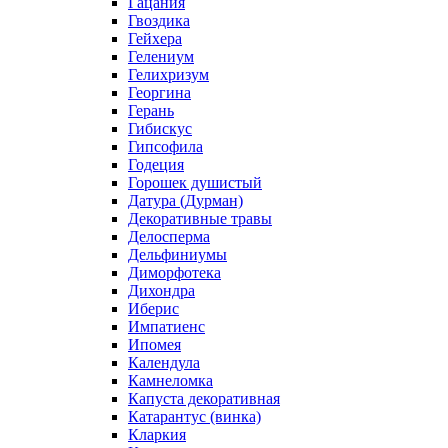
Гацания
Гвоздика
Гейхера
Гелениум
Гелихризум
Георгина
Герань
Гибискус
Гипсофила
Годеция
Горошек душистый
Датура (Дурман)
Декоративные травы
Делосперма
Дельфиниумы
Диморфотека
Дихондра
Иберис
Импатиенс
Ипомея
Календула
Камнеломка
Капуста декоративная
Катарантус (винка)
Кларкия