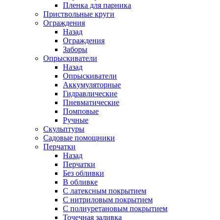
Пленка для парника
Приствольные круги
Ограждения
Назад
Ограждения
Заборы
Опрыскиватели
Назад
Опрыскиватели
Аккумуляторные
Гидравлические
Пневматические
Помповые
Ручные
Скульптуры
Садовые помощники
Перчатки
Назад
Перчатки
Без обливки
В обливке
С латексным покрытием
С нитриловым покрытием
С полиуретановым покрытием
Точечная заливка