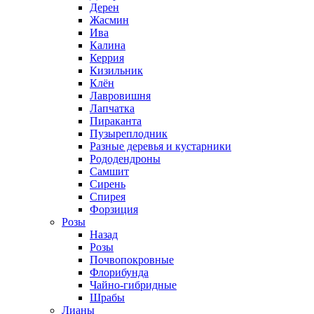
Дерен
Жасмин
Ива
Калина
Керрия
Кизильник
Клён
Лавровишня
Лапчатка
Пираканта
Пузыреплодник
Разные деревья и кустарники
Рододендроны
Самшит
Сирень
Спирея
Форзиция
Розы
Назад
Розы
Почвопокровные
Флорибунда
Чайно-гибридные
Шрабы
Лианы