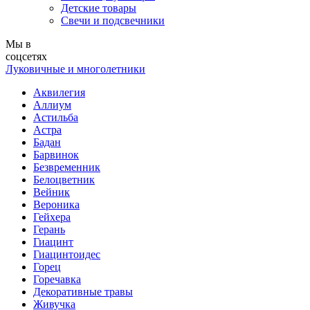
Детские товары
Свечи и подсвечники
Мы в
соцсетях
Луковичные и многолетники
Аквилегия
Аллиум
Астильба
Астра
Бадан
Барвинок
Безвременник
Белоцветник
Вейник
Вероника
Гейхера
Герань
Гиацинт
Гиацинтоидес
Горец
Горечавка
Декоративные травы
Живучка