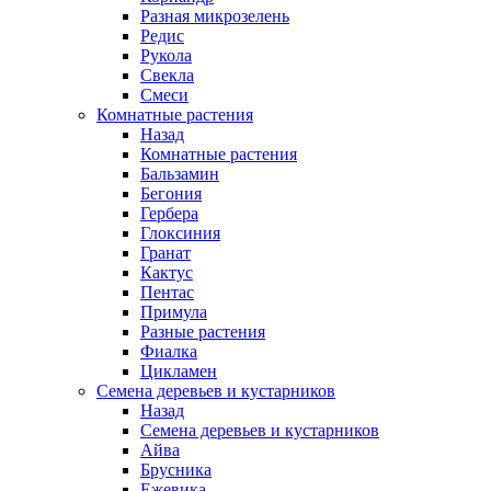
Разная микрозелень
Редис
Рукола
Свекла
Смеси
Комнатные растения
Назад
Комнатные растения
Бальзамин
Бегония
Гербера
Глоксиния
Гранат
Кактус
Пентас
Примула
Разные растения
Фиалка
Цикламен
Семена деревьев и кустарников
Назад
Семена деревьев и кустарников
Айва
Брусника
Ежевика