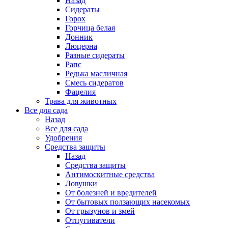
Назад
Сидераты
Горох
Горчица белая
Донник
Люцерна
Разные сидераты
Рапс
Редька масличная
Смесь сидератов
Фацелия
Трава для животных
Все для сада
Назад
Все для сада
Удобрения
Средства защиты
Назад
Средства защиты
Антимоскитные средства
Ловушки
От болезней и вредителей
От бытовых ползающих насекомых
От грызунов и змей
Отпугиватели