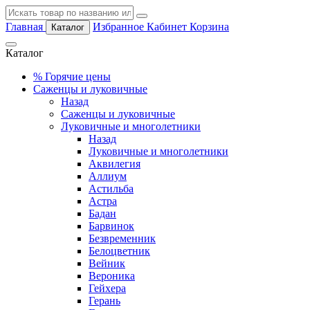
Главная
Избранное
Кабинет
Корзина
Каталог
Каталог
%
Горячие цены
Саженцы и луковичные
Назад
Саженцы и луковичные
Луковичные и многолетники
Назад
Луковичные и многолетники
Аквилегия
Аллиум
Астильба
Астра
Бадан
Барвинок
Безвременник
Белоцветник
Вейник
Вероника
Гейхера
Герань