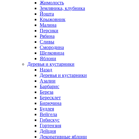
Жимолость
Земляника, клубника
Йошта
Крыжовник
Малина
Персики
Рябина
Сливы
Смородина
Шелковица
Яблони
Деревья и кустарники
Назад
Деревья и кустарники
Азалии
Барбарис
Береза
Бересклет
Бирючина
Будлея
Вейгела
Гибискус
Гортензия
Дейция
Декоративные яблони