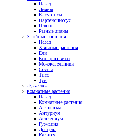
Назад
Лианы
Клематисы
Партеноциссус
Плющ
Разные лианы
Хвойные растения
Назад
Хвойные растения
Ели
Кипарисовики
Можжевельники
Сосны
Тисс
Туи
Лук-севок
Комнатные растения
Назад
Комнатные растения
Аглаонема
Антуриум
Асплениум
Гузмания
Драцена
Калатея