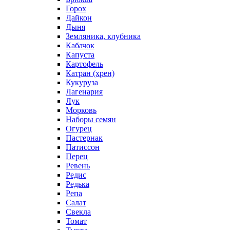
Горох
Дайкон
Дыня
Земляника, клубника
Кабачок
Капуста
Картофель
Катран (хрен)
Кукуруза
Лагенария
Лук
Морковь
Наборы семян
Огурец
Пастернак
Патиссон
Перец
Ревень
Редис
Редька
Репа
Салат
Свекла
Томат