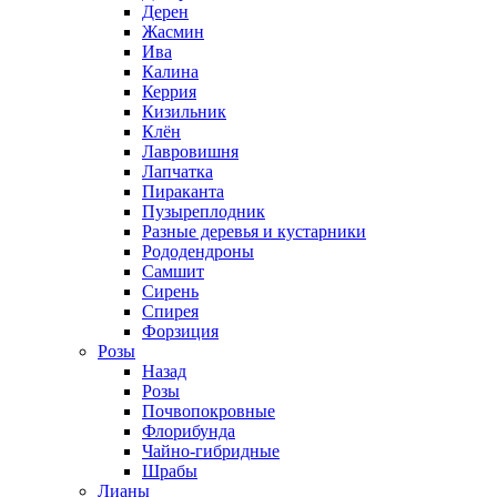
Дерен
Жасмин
Ива
Калина
Керрия
Кизильник
Клён
Лавровишня
Лапчатка
Пираканта
Пузыреплодник
Разные деревья и кустарники
Рододендроны
Самшит
Сирень
Спирея
Форзиция
Розы
Назад
Розы
Почвопокровные
Флорибунда
Чайно-гибридные
Шрабы
Лианы