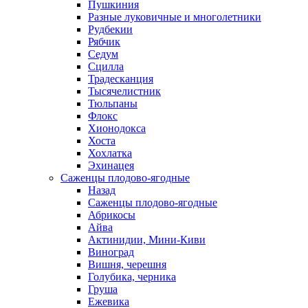
Пушкиния
Разные луковичные и многолетники
Рудбекии
Рябчик
Седум
Сцилла
Традесканция
Тысячелистник
Тюльпаны
Флокс
Хионодокса
Хоста
Хохлатка
Эхинацея
Саженцы плодово-ягодные
Назад
Саженцы плодово-ягодные
Абрикосы
Айва
Актинидии, Мини-Киви
Виноград
Вишня, черешня
Голубика, черника
Груша
Ежевика