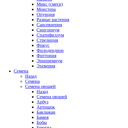
Микс (смеси)
Монстера
Опунция
Разные растения
Сансевиерия
Сингониум
Спатифиллум
Стрелиция
Фикус
Филодендрон
Фиттония
Эпипремнум
Эхеверия
Семена
Назад
Семена
Семена овощей
Назад
Семена овощей
Арбуз
Артишок
Баклажан
Бамия
Бобы
Брюква