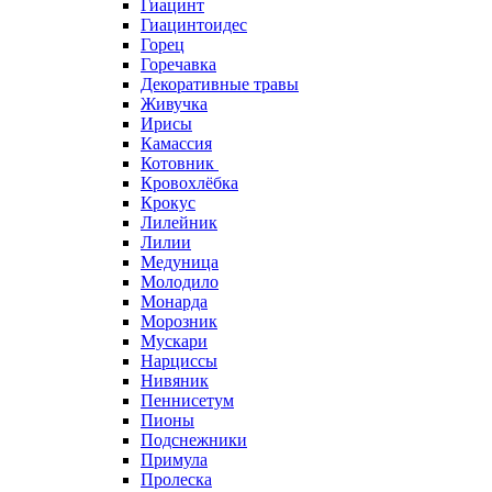
Гиацинт
Гиацинтоидес
Горец
Горечавка
Декоративные травы
Живучка
Ирисы
Камассия
Котовник
Кровохлёбка
Крокус
Лилейник
Лилии
Медуница
Молодило
Монарда
Морозник
Мускари
Нарциссы
Нивяник
Пеннисетум
Пионы
Подснежники
Примула
Пролеска