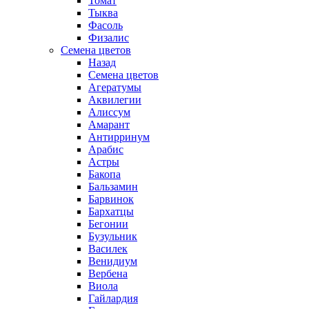
Томат
Тыква
Фасоль
Физалис
Семена цветов
Назад
Семена цветов
Агератумы
Аквилегии
Алиссум
Амарант
Антирринум
Арабис
Астры
Бакопа
Бальзамин
Барвинок
Бархатцы
Бегонии
Бузульник
Василек
Венидиум
Вербена
Виола
Гайлардия