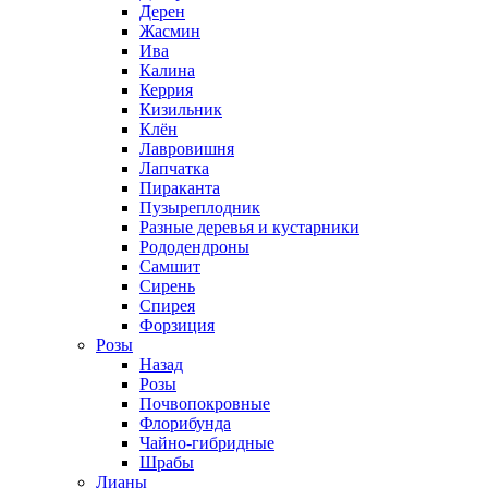
Дерен
Жасмин
Ива
Калина
Керрия
Кизильник
Клён
Лавровишня
Лапчатка
Пираканта
Пузыреплодник
Разные деревья и кустарники
Рододендроны
Самшит
Сирень
Спирея
Форзиция
Розы
Назад
Розы
Почвопокровные
Флорибунда
Чайно-гибридные
Шрабы
Лианы