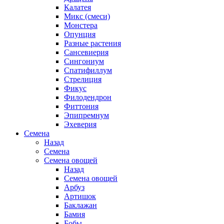
Калатея
Микс (смеси)
Монстера
Опунция
Разные растения
Сансевиерия
Сингониум
Спатифиллум
Стрелиция
Фикус
Филодендрон
Фиттония
Эпипремнум
Эхеверия
Семена
Назад
Семена
Семена овощей
Назад
Семена овощей
Арбуз
Артишок
Баклажан
Бамия
Бобы