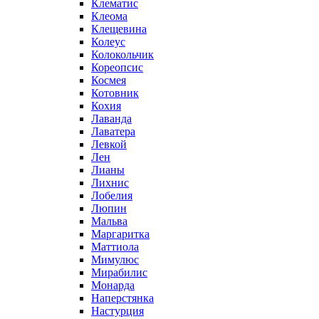
Клематис
Клеома
Клещевина
Колеус
Колокольчик
Кореопсис
Космея
Котовник
Кохия
Лаванда
Лаватера
Левкой
Лен
Лианы
Лихнис
Лобелия
Люпин
Мальва
Маргаритка
Маттиола
Мимулюс
Мирабилис
Монарда
Наперстянка
Настурция