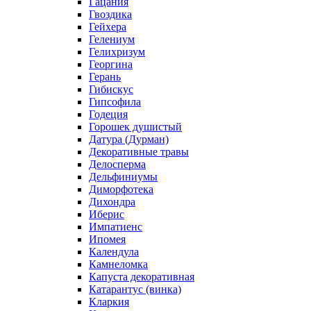
Гацания
Гвоздика
Гейхера
Гелениум
Гелихризум
Георгина
Герань
Гибискус
Гипсофила
Годеция
Горошек душистый
Датура (Дурман)
Декоративные травы
Делосперма
Дельфиниумы
Диморфотека
Дихондра
Иберис
Импатиенс
Ипомея
Календула
Камнеломка
Капуста декоративная
Катарантус (винка)
Кларкия