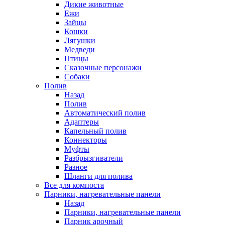
Дикие животные
Ежи
Зайцы
Кошки
Лягушки
Медведи
Птицы
Сказочные персонажи
Собаки
Полив
Назад
Полив
Автоматический полив
Адаптеры
Капельный полив
Коннекторы
Муфты
Разбрызгиватели
Разное
Шланги для полива
Все для компоста
Парники, нагревательные панели
Назад
Парники, нагревательные панели
Парник арочный