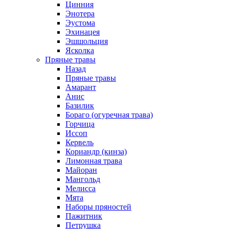
Цинния
Энотера
Эустома
Эхинацея
Эшшольция
Ясколка
Пряные травы
Назад
Пряные травы
Амарант
Анис
Базилик
Бораго (огуречная трава)
Горчица
Иссоп
Кервель
Кориандр (кинза)
Лимонная трава
Майоран
Мангольд
Мелисса
Мята
Наборы пряностей
Пажитник
Петрушка