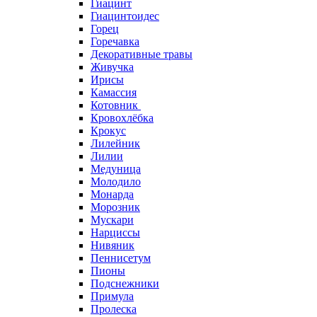
Гиацинт
Гиацинтоидес
Горец
Горечавка
Декоративные травы
Живучка
Ирисы
Камассия
Котовник
Кровохлёбка
Крокус
Лилейник
Лилии
Медуница
Молодило
Монарда
Морозник
Мускари
Нарциссы
Нивяник
Пеннисетум
Пионы
Подснежники
Примула
Пролеска