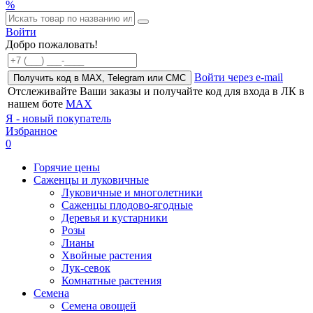
%
Войти
Добро пожаловать!
Войти через e-mail
Получить код в MAX, Telegram или СМС
Отслеживайте Ваши заказы и получайте код для входа в ЛК в
нашем боте
MAX
Я - новый покупатель
Избранное
0
Горячие цены
Саженцы и луковичные
Луковичные и многолетники
Саженцы плодово-ягодные
Деревья и кустарники
Розы
Лианы
Хвойные растения
Лук-севок
Комнатные растения
Семена
Семена овощей