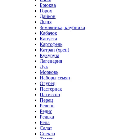
Брюква
Горох
Дайкон
Дыня
Земляника, клубника
Кабачок
Капуста
Картофель
Катран (хрен)
Кукуруза
Лагенария
Лук
Морковь
Наборы семян
Огурец
Пастернак
Патиссон
Перец
Ревень
Редис
Редька
Репа
Салат
Свекла