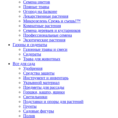
Семена цветов
Пряные травы
Огород на балконе
Лекарственные растения
Микрозелень Срежь и съешь!™
Комнатные растения
Семена деревьев и кустарников
Профессиональные семена
Экзотические растения
Газоны и сидераты
Газонные травы и смеси
Сидераты
Трава для животных
Все для сада
Удобрения
Средства защиты
Инструмент и инвентарь
Укрывной материал
Предметы для рассады
Горшки, кашпо, ящики
Светильники
Подставки и опоры для растений
Грунты
Садовые фигуры
Полив