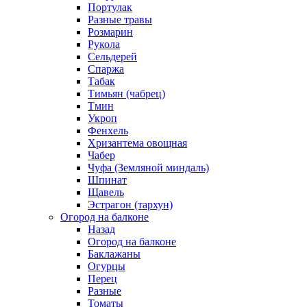
Портулак
Разные травы
Розмарин
Рукола
Сельдерей
Спаржа
Табак
Тимьян (чабрец)
Тмин
Укроп
Фенхель
Хризантема овощная
Чабер
Чуфа (Земляной миндаль)
Шпинат
Щавель
Эстрагон (тархун)
Огород на балконе
Назад
Огород на балконе
Баклажаны
Огурцы
Перец
Разные
Томаты