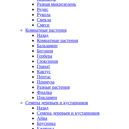
Разная микрозелень
Редис
Рукола
Свекла
Смеси
Комнатные растения
Назад
Комнатные растения
Бальзамин
Бегония
Гербера
Глоксиния
Гранат
Кактус
Пентас
Примула
Разные растения
Фиалка
Цикламен
Семена деревьев и кустарников
Назад
Семена деревьев и кустарников
Айва
Брусника
Ежевика