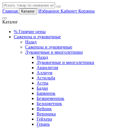
Главная
Избранное
Кабинет
Корзина
Каталог
Каталог
%
Горячие цены
Саженцы и луковичные
Назад
Саженцы и луковичные
Луковичные и многолетники
Назад
Луковичные и многолетники
Аквилегия
Аллиум
Астильба
Астра
Бадан
Барвинок
Безвременник
Белоцветник
Вейник
Вероника
Гейхера
Герань