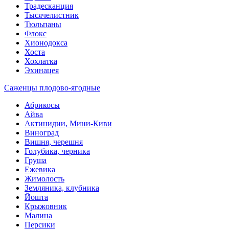
Традесканция
Тысячелистник
Тюльпаны
Флокс
Хионодокса
Хоста
Хохлатка
Эхинацея
Саженцы плодово-ягодные
Абрикосы
Айва
Актинидии, Мини-Киви
Виноград
Вишня, черешня
Голубика, черника
Груша
Ежевика
Жимолость
Земляника, клубника
Йошта
Крыжовник
Малина
Персики