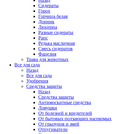
Назад
Сидераты
Горох
Горчица белая
Донник
Люцерна
Разные сидераты
Рапс
Редька масличная
Смесь сидератов
Фацелия
Трава для животных
Все для сада
Назад
Все для сада
Удобрения
Средства защиты
Назад
Средства защиты
Антимоскитные средства
Ловушки
От болезней и вредителей
От бытовых ползающих насекомых
От грызунов и змей
Отпугиватели