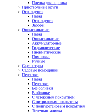
Пленка для парника
Приствольные круги
Ограждения
Назад
Ограждения
Заборы
Опрыскиватели
Назад
Опрыскиватели
Аккумуляторные
Гидравлические
Пневматические
Помповые
Ручные
Скульптуры
Садовые помощники
Перчатки
Назад
Перчатки
Без обливки
В обливке
С латексным покрытием
С нитриловым покрытием
С полиуретановым покрытием
Точечная заливка