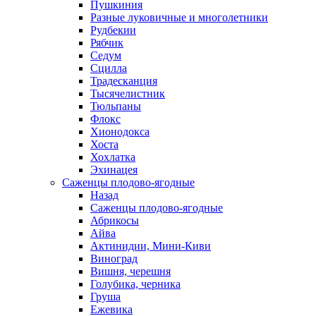
Пушкиния
Разные луковичные и многолетники
Рудбекии
Рябчик
Седум
Сцилла
Традесканция
Тысячелистник
Тюльпаны
Флокс
Хионодокса
Хоста
Хохлатка
Эхинацея
Саженцы плодово-ягодные
Назад
Саженцы плодово-ягодные
Абрикосы
Айва
Актинидии, Мини-Киви
Виноград
Вишня, черешня
Голубика, черника
Груша
Ежевика