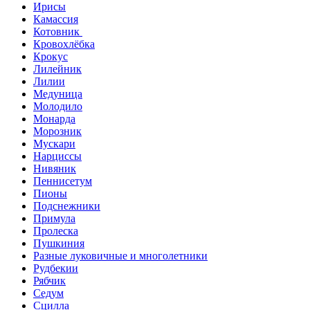
Ирисы
Камассия
Котовник
Кровохлёбка
Крокус
Лилейник
Лилии
Медуница
Молодило
Монарда
Морозник
Мускари
Нарциссы
Нивяник
Пеннисетум
Пионы
Подснежники
Примула
Пролеска
Пушкиния
Разные луковичные и многолетники
Рудбекии
Рябчик
Седум
Сцилла