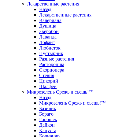
Лекарственные растения
Назад
Лекарственные растения
Валериана
Душица
Зверобой
Лаванда
Лофант
Любисток
Пустырник
Разные растения
Расторопша
Скорцонера
Стевия
Цикорий
Шалфей
Микрозелень Срежь и съешь!™
Назад
Микрозелень Срежь и съешь!™
Базилик
Бораго
Горошек
Дайкон
Капуста
Кориандр