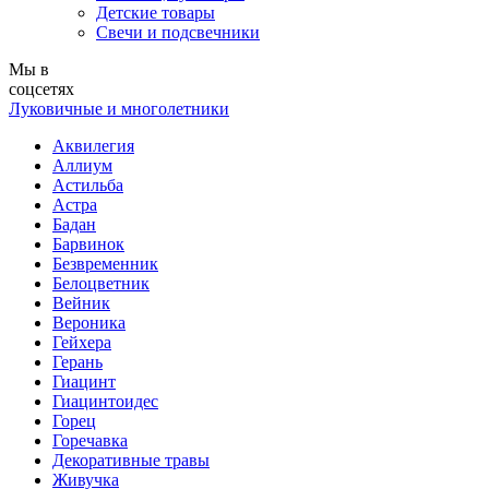
Детские товары
Свечи и подсвечники
Мы в
соцсетях
Луковичные и многолетники
Аквилегия
Аллиум
Астильба
Астра
Бадан
Барвинок
Безвременник
Белоцветник
Вейник
Вероника
Гейхера
Герань
Гиацинт
Гиацинтоидес
Горец
Горечавка
Декоративные травы
Живучка