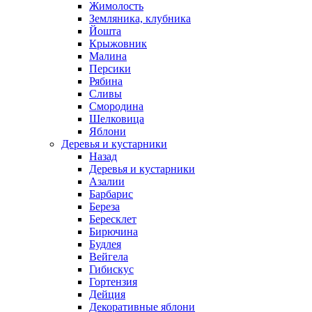
Жимолость
Земляника, клубника
Йошта
Крыжовник
Малина
Персики
Рябина
Сливы
Смородина
Шелковица
Яблони
Деревья и кустарники
Назад
Деревья и кустарники
Азалии
Барбарис
Береза
Бересклет
Бирючина
Будлея
Вейгела
Гибискус
Гортензия
Дейция
Декоративные яблони