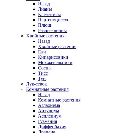
Назад
Лианы
Клематисы
Партеноциссус
Плющ
Разные лианы
Хвойные растения
Назад
Хвойные растения
Ели
Кипарисовики
Можжевельники
Сосны
Тисс
Туи
Лук-севок
Комнатные растения
Назад
Комнатные растения
Аглаонема
Антуриум
Асплениум
Гузмания
Диффенбахия
Драцена