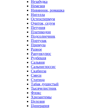
Незабудка
Немезия
Нивянник, ромашка
Нигелла
Остеоспермум
Очиток, седум
Петуния
Платикодон
Подсолнечник
Портулак
Примула
Разное
Ранункулюс
Рудбекия
Сальвия
Сальпиглоссис
Скабиоза
Смеси
Статица
Табак душистый
Тысячелистник
Флокс
Хризантемы
Целозия
Цинерария