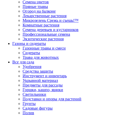
Семена цветов
Пряные травы
Огород на балконе
Лекарственные растения
Микрозелень Срежь и съешь!™
Комнатные растения
Семена деревьев и кустарников
Профессиональные семена
Экзотические растения
Газоны и сидераты
Газонные травы и смеси
Сидераты
Трава для животных
Все для сада
Удобрения
Средства защиты
Инструмент и инвентарь
Укрывной материал
Предметы для рассады
Горшки, кашпо, ящики
Светильники
Подставки и опоры для растений
Грунты
Садовые фигуры
Полив