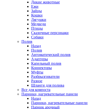
Дикие животные
Ежи
Зайцы
Кошки
Лягушки
Медведи
Птицы
Сказочные персонажи
Собаки
Полив
Назад
Полив
Автоматический полив
Адаптеры
Капельный полив
Коннекторы
Муфты
Разбрызгиватели
Разное
Шланги для полива
Все для компоста
Парники, нагревательные панели
Назад
Парники, нагревательные панели
Парник арочный