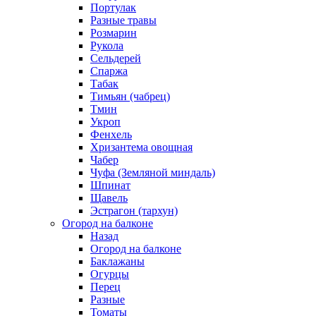
Портулак
Разные травы
Розмарин
Рукола
Сельдерей
Спаржа
Табак
Тимьян (чабрец)
Тмин
Укроп
Фенхель
Хризантема овощная
Чабер
Чуфа (Земляной миндаль)
Шпинат
Щавель
Эстрагон (тархун)
Огород на балконе
Назад
Огород на балконе
Баклажаны
Огурцы
Перец
Разные
Томаты