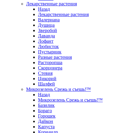
Лекарственные растения
Назад
Лекарственные растения
Валериана
Душица
Зверобой
Лаванда
Лофант
Любисток
Пустырник
Разные растения
Расторопша
Скорцонера
Стевия
Цикорий
Шалфей
Микрозелень Срежь и съешь!™
Назад
Микрозелень Срежь и съешь!™
Базилик
Бораго
Горошек
Дайкон
Капуста
Кориандр