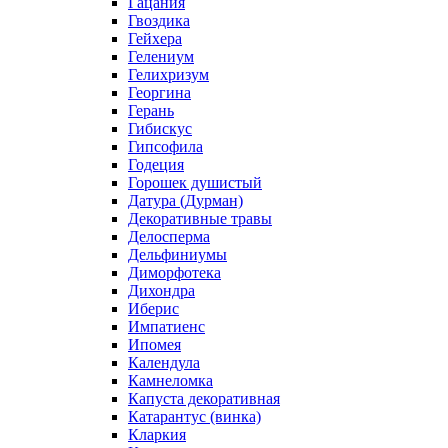
Гацания
Гвоздика
Гейхера
Гелениум
Гелихризум
Георгина
Герань
Гибискус
Гипсофила
Годеция
Горошек душистый
Датура (Дурман)
Декоративные травы
Делосперма
Дельфиниумы
Диморфотека
Дихондра
Иберис
Импатиенс
Ипомея
Календула
Камнеломка
Капуста декоративная
Катарантус (винка)
Кларкия