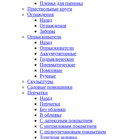
Пленка для парника
Приствольные круги
Ограждения
Назад
Ограждения
Заборы
Опрыскиватели
Назад
Опрыскиватели
Аккумуляторные
Гидравлические
Пневматические
Помповые
Ручные
Скульптуры
Садовые помощники
Перчатки
Назад
Перчатки
Без обливки
В обливке
С латексным покрытием
С нитриловым покрытием
С полиуретановым покрытием
Точечная заливка