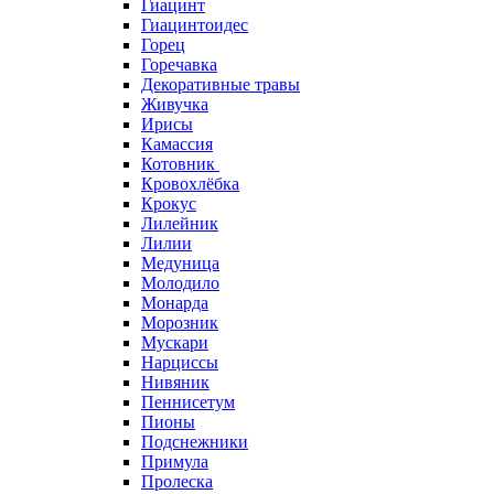
Гиацинт
Гиацинтоидес
Горец
Горечавка
Декоративные травы
Живучка
Ирисы
Камассия
Котовник
Кровохлёбка
Крокус
Лилейник
Лилии
Медуница
Молодило
Монарда
Морозник
Мускари
Нарциссы
Нивяник
Пеннисетум
Пионы
Подснежники
Примула
Пролеска