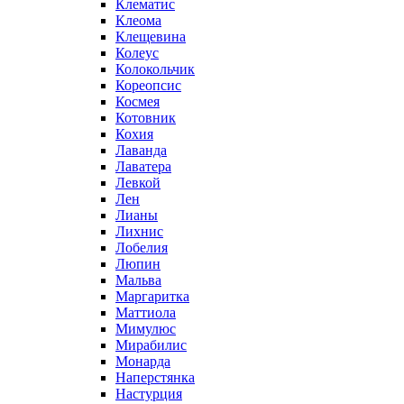
Клематис
Клеома
Клещевина
Колеус
Колокольчик
Кореопсис
Космея
Котовник
Кохия
Лаванда
Лаватера
Левкой
Лен
Лианы
Лихнис
Лобелия
Люпин
Мальва
Маргаритка
Маттиола
Мимулюс
Мирабилис
Монарда
Наперстянка
Настурция