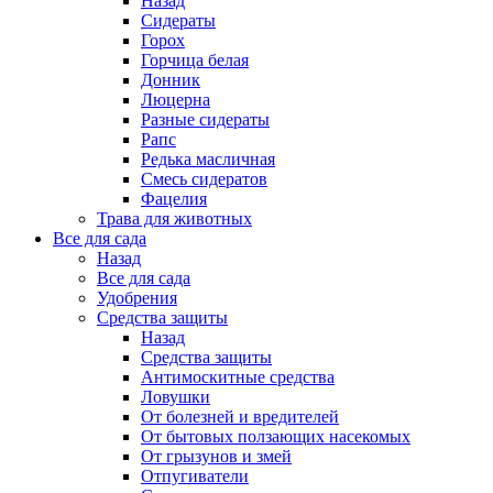
Назад
Сидераты
Горох
Горчица белая
Донник
Люцерна
Разные сидераты
Рапс
Редька масличная
Смесь сидератов
Фацелия
Трава для животных
Все для сада
Назад
Все для сада
Удобрения
Средства защиты
Назад
Средства защиты
Антимоскитные средства
Ловушки
От болезней и вредителей
От бытовых ползающих насекомых
От грызунов и змей
Отпугиватели