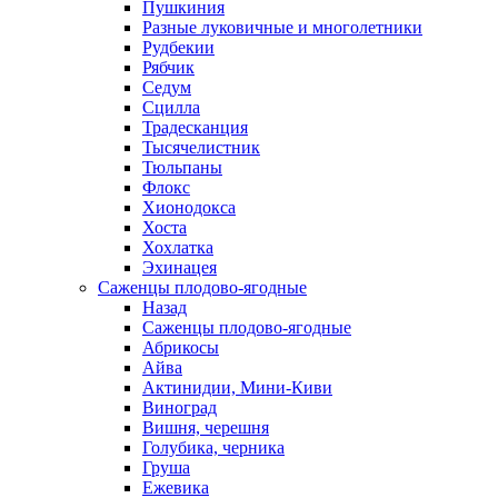
Пушкиния
Разные луковичные и многолетники
Рудбекии
Рябчик
Седум
Сцилла
Традесканция
Тысячелистник
Тюльпаны
Флокс
Хионодокса
Хоста
Хохлатка
Эхинацея
Саженцы плодово-ягодные
Назад
Саженцы плодово-ягодные
Абрикосы
Айва
Актинидии, Мини-Киви
Виноград
Вишня, черешня
Голубика, черника
Груша
Ежевика