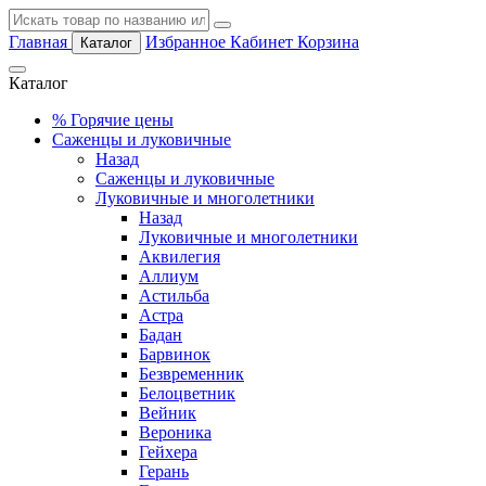
Главная
Избранное
Кабинет
Корзина
Каталог
Каталог
%
Горячие цены
Саженцы и луковичные
Назад
Саженцы и луковичные
Луковичные и многолетники
Назад
Луковичные и многолетники
Аквилегия
Аллиум
Астильба
Астра
Бадан
Барвинок
Безвременник
Белоцветник
Вейник
Вероника
Гейхера
Герань