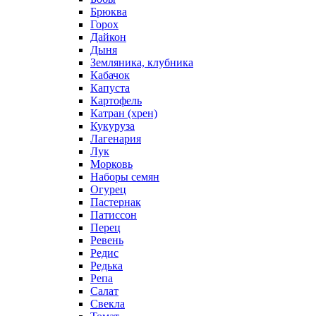
Брюква
Горох
Дайкон
Дыня
Земляника, клубника
Кабачок
Капуста
Картофель
Катран (хрен)
Кукуруза
Лагенария
Лук
Морковь
Наборы семян
Огурец
Пастернак
Патиссон
Перец
Ревень
Редис
Редька
Репа
Салат
Свекла