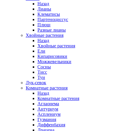
Назад
Лианы
Клематисы
Партеноциссус
Плющ
Разные лианы
Хвойные растения
Назад
Хвойные растения
Ели
Кипарисовики
Можжевельники
Сосны
Тисс
Туи
Лук-севок
Комнатные растения
Назад
Комнатные растения
Аглаонема
Антуриум
Асплениум
Гузмания
Диффенбахия
Драцена