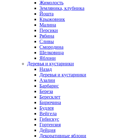
Жимолость
Земляника, клубника
Йошта
Крыжовник
Малина
Персики
Рябина
Сливы
Смородина
Шелковица
Яблони
Деревья и кустарники
Назад
Деревья и кустарники
Азалии
Барбарис
Береза
Бересклет
Бирючина
Будлея
Вейгела
Гибискус
Гортензия
Дейция
Декоративные яблони