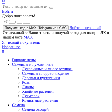
%
Войти
Добро пожаловать!
Войти через e-mail
Получить код в MAX, Telegram или СМС
Отслеживайте Ваши заказы и получайте код для входа в ЛК в
нашем боте
MAX
Я - новый покупатель
Избранное
0
Горячие цены
Саженцы и луковичные
Луковичные и многолетники
Саженцы плодово-ягодные
Деревья и кустарники
Розы
Лианы
Хвойные растения
Лук-севок
Комнатные растения
Семена
Семена овощей