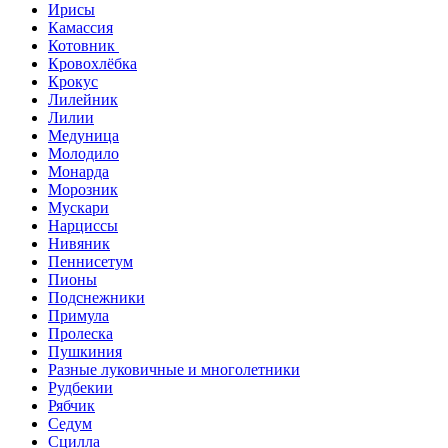
Ирисы
Камассия
Котовник
Кровохлёбка
Крокус
Лилейник
Лилии
Медуница
Молодило
Монарда
Морозник
Мускари
Нарциссы
Нивяник
Пеннисетум
Пионы
Подснежники
Примула
Пролеска
Пушкиния
Разные луковичные и многолетники
Рудбекии
Рябчик
Седум
Сцилла