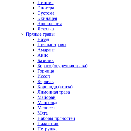
Цинния
Энотера
Эустома
Эхинацея
Эшшольция
Ясколка
Пряные травы
Назад
Пряные травы
Амарант
Анис
Базилик
Бораго (огуречная трава)
Горчица
Иссоп
Кервель
Кориандр (кинза)
Лимонная трава
Майоран
Мангольд
Мелисса
Мята
Наборы пряностей
Пажитник
Петрушка