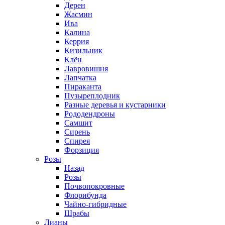
Дерен
Жасмин
Ива
Калина
Керрия
Кизильник
Клён
Лавровишня
Лапчатка
Пираканта
Пузыреплодник
Разные деревья и кустарники
Рододендроны
Самшит
Сирень
Спирея
Форзиция
Розы
Назад
Розы
Почвопокровные
Флорибунда
Чайно-гибридные
Шрабы
Лианы