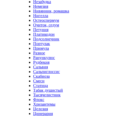
Незабудка
Немезия
Нивянник, ромашка
Нигелла
Остеоспермум
Очиток, седум
Петуния
Платикодон
Подсолнечник
Портулак
Примула
Разное
Ранункулюс
Рудбекия
Сальвия
Сальпиглоссис
Скабиоза
Смеси
Статица
Табак душистый
Тысячелистник
Флокс
Хризантемы
Целозия
Цинерария