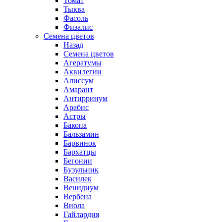
Томат
Тыква
Фасоль
Физалис
Семена цветов
Назад
Семена цветов
Агератумы
Аквилегии
Алиссум
Амарант
Антирринум
Арабис
Астры
Бакопа
Бальзамин
Барвинок
Бархатцы
Бегонии
Бузульник
Василек
Венидиум
Вербена
Виола
Гайлардия