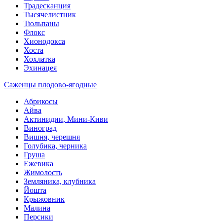
Традесканция
Тысячелистник
Тюльпаны
Флокс
Хионодокса
Хоста
Хохлатка
Эхинацея
Саженцы плодово-ягодные
Абрикосы
Айва
Актинидии, Мини-Киви
Виноград
Вишня, черешня
Голубика, черника
Груша
Ежевика
Жимолость
Земляника, клубника
Йошта
Крыжовник
Малина
Персики