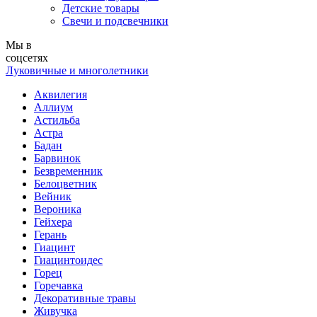
Детские товары
Свечи и подсвечники
Мы в
соцсетях
Луковичные и многолетники
Аквилегия
Аллиум
Астильба
Астра
Бадан
Барвинок
Безвременник
Белоцветник
Вейник
Вероника
Гейхера
Герань
Гиацинт
Гиацинтоидес
Горец
Горечавка
Декоративные травы
Живучка