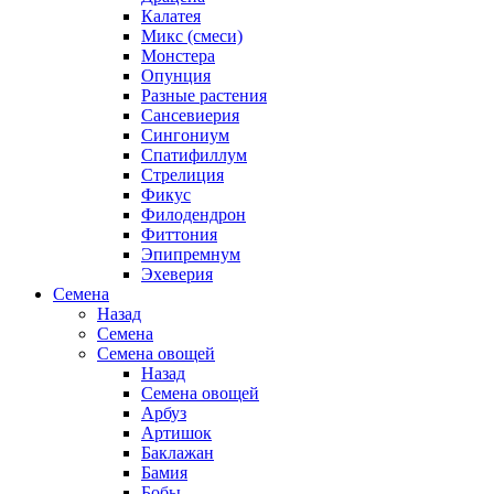
Калатея
Микс (смеси)
Монстера
Опунция
Разные растения
Сансевиерия
Сингониум
Спатифиллум
Стрелиция
Фикус
Филодендрон
Фиттония
Эпипремнум
Эхеверия
Семена
Назад
Семена
Семена овощей
Назад
Семена овощей
Арбуз
Артишок
Баклажан
Бамия
Бобы