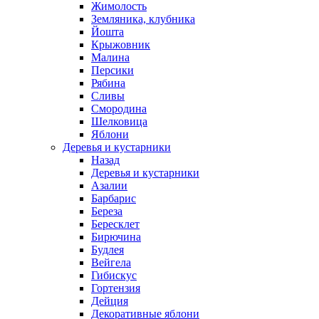
Жимолость
Земляника, клубника
Йошта
Крыжовник
Малина
Персики
Рябина
Сливы
Смородина
Шелковица
Яблони
Деревья и кустарники
Назад
Деревья и кустарники
Азалии
Барбарис
Береза
Бересклет
Бирючина
Будлея
Вейгела
Гибискус
Гортензия
Дейция
Декоративные яблони