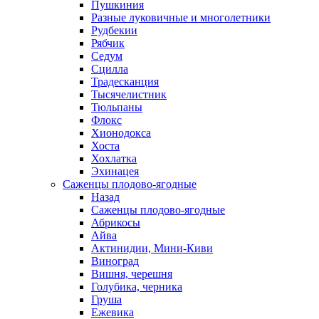
Пушкиния
Разные луковичные и многолетники
Рудбекии
Рябчик
Седум
Сцилла
Традесканция
Тысячелистник
Тюльпаны
Флокс
Хионодокса
Хоста
Хохлатка
Эхинацея
Саженцы плодово-ягодные
Назад
Саженцы плодово-ягодные
Абрикосы
Айва
Актинидии, Мини-Киви
Виноград
Вишня, черешня
Голубика, черника
Груша
Ежевика