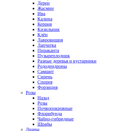
Дерен
Жасмин
Ива
Калина
Керрия
Кизильник
Клён
Лавровишня
Лапчатка
Пираканта
Пузыреплодник
Разные деревья и кустарники
Рододендроны
Самшит
Сирень
Спирея
Форзиция
Розы
Назад
Розы
Почвопокровные
Флорибунда
Чайно-гибридные
Шрабы
Лианы