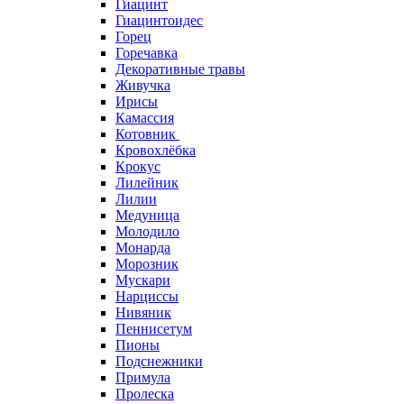
Гиацинт
Гиацинтоидес
Горец
Горечавка
Декоративные травы
Живучка
Ирисы
Камассия
Котовник
Кровохлёбка
Крокус
Лилейник
Лилии
Медуница
Молодило
Монарда
Морозник
Мускари
Нарциссы
Нивяник
Пеннисетум
Пионы
Подснежники
Примула
Пролеска