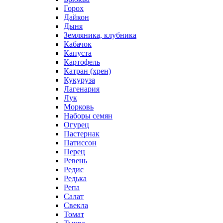
Горох
Дайкон
Дыня
Земляника, клубника
Кабачок
Капуста
Картофель
Катран (хрен)
Кукуруза
Лагенария
Лук
Морковь
Наборы семян
Огурец
Пастернак
Патиссон
Перец
Ревень
Редис
Редька
Репа
Салат
Свекла
Томат