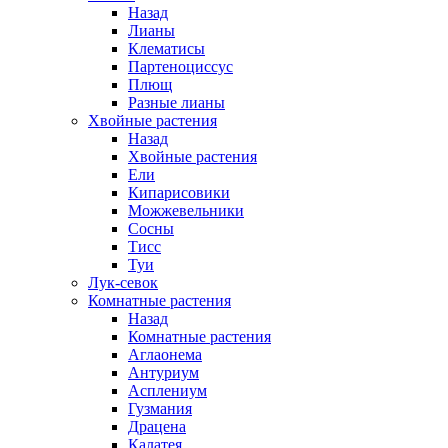
Назад
Лианы
Клематисы
Партеноциссус
Плющ
Разные лианы
Хвойные растения
Назад
Хвойные растения
Ели
Кипарисовики
Можжевельники
Сосны
Тисс
Туи
Лук-севок
Комнатные растения
Назад
Комнатные растения
Аглаонема
Антуриум
Асплениум
Гузмания
Драцена
Калатея