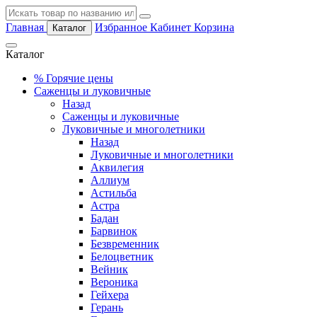
Главная
Избранное
Кабинет
Корзина
Каталог
Каталог
%
Горячие цены
Саженцы и луковичные
Назад
Саженцы и луковичные
Луковичные и многолетники
Назад
Луковичные и многолетники
Аквилегия
Аллиум
Астильба
Астра
Бадан
Барвинок
Безвременник
Белоцветник
Вейник
Вероника
Гейхера
Герань