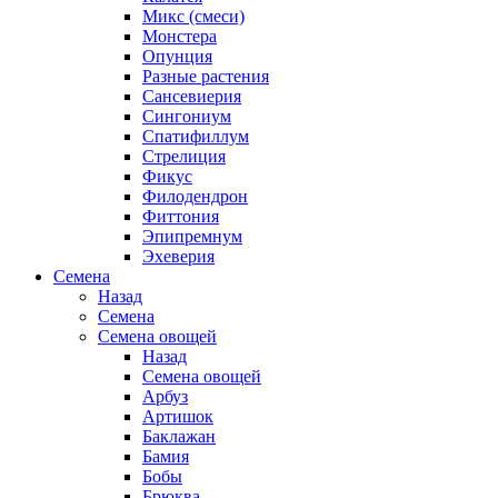
Микс (смеси)
Монстера
Опунция
Разные растения
Сансевиерия
Сингониум
Спатифиллум
Стрелиция
Фикус
Филодендрон
Фиттония
Эпипремнум
Эхеверия
Семена
Назад
Семена
Семена овощей
Назад
Семена овощей
Арбуз
Артишок
Баклажан
Бамия
Бобы
Брюква