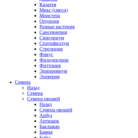
Калатея
Микс (смеси)
Монстера
Опунция
Разные растения
Сансевиерия
Сингониум
Спатифиллум
Стрелиция
Фикус
Филодендрон
Фиттония
Эпипремнум
Эхеверия
Семена
Назад
Семена
Семена овощей
Назад
Семена овощей
Арбуз
Артишок
Баклажан
Бамия
Бобы