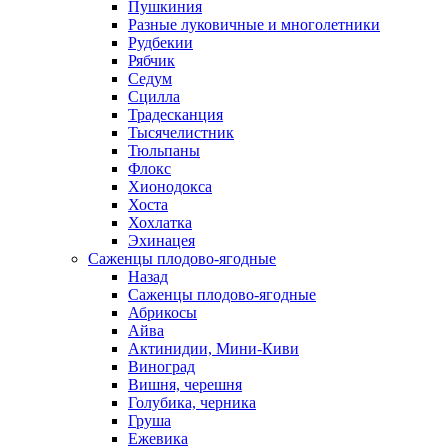
Пушкиния
Разные луковичные и многолетники
Рудбекии
Рябчик
Седум
Сцилла
Традесканция
Тысячелистник
Тюльпаны
Флокс
Хионодокса
Хоста
Хохлатка
Эхинацея
Саженцы плодово-ягодные
Назад
Саженцы плодово-ягодные
Абрикосы
Айва
Актинидии, Мини-Киви
Виноград
Вишня, черешня
Голубика, черника
Груша
Ежевика