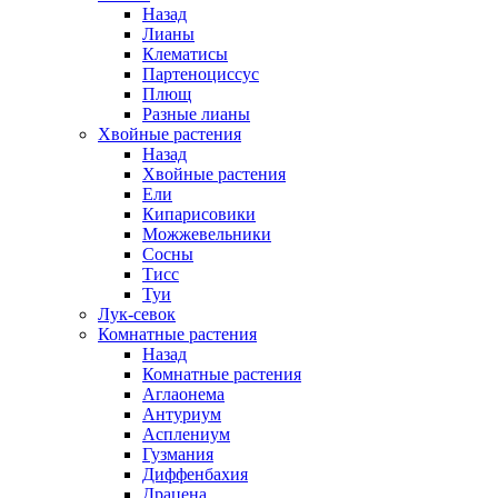
Назад
Лианы
Клематисы
Партеноциссус
Плющ
Разные лианы
Хвойные растения
Назад
Хвойные растения
Ели
Кипарисовики
Можжевельники
Сосны
Тисс
Туи
Лук-севок
Комнатные растения
Назад
Комнатные растения
Аглаонема
Антуриум
Асплениум
Гузмания
Диффенбахия
Драцена