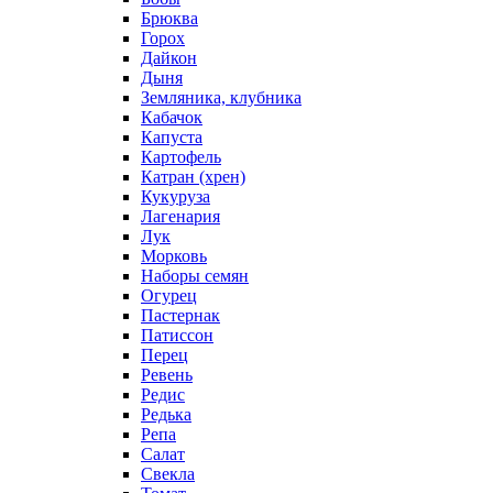
Брюква
Горох
Дайкон
Дыня
Земляника, клубника
Кабачок
Капуста
Картофель
Катран (хрен)
Кукуруза
Лагенария
Лук
Морковь
Наборы семян
Огурец
Пастернак
Патиссон
Перец
Ревень
Редис
Редька
Репа
Салат
Свекла