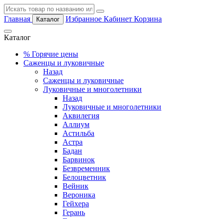
Главная
Избранное
Кабинет
Корзина
Каталог
Каталог
%
Горячие цены
Саженцы и луковичные
Назад
Саженцы и луковичные
Луковичные и многолетники
Назад
Луковичные и многолетники
Аквилегия
Аллиум
Астильба
Астра
Бадан
Барвинок
Безвременник
Белоцветник
Вейник
Вероника
Гейхера
Герань