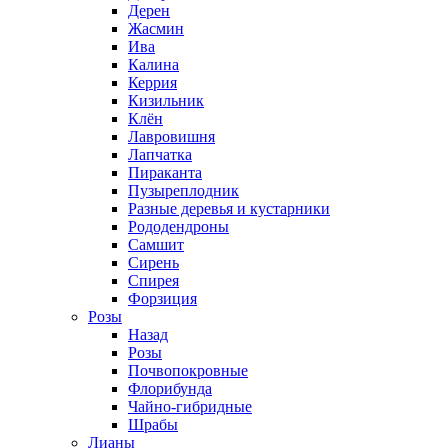
Дерен
Жасмин
Ива
Калина
Керрия
Кизильник
Клён
Лавровишня
Лапчатка
Пираканта
Пузыреплодник
Разные деревья и кустарники
Рододендроны
Самшит
Сирень
Спирея
Форзиция
Розы
Назад
Розы
Почвопокровные
Флорибунда
Чайно-гибридные
Шрабы
Лианы