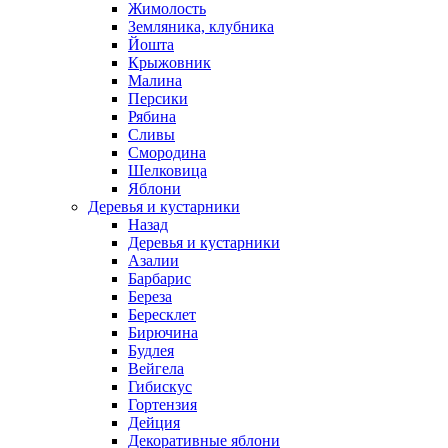
Жимолость
Земляника, клубника
Йошта
Крыжовник
Малина
Персики
Рябина
Сливы
Смородина
Шелковица
Яблони
Деревья и кустарники
Назад
Деревья и кустарники
Азалии
Барбарис
Береза
Бересклет
Бирючина
Будлея
Вейгела
Гибискус
Гортензия
Дейция
Декоративные яблони