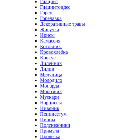
Гиацинт
Гиацинтоидес
Горец
Горечавка
Декоративные травы
Живучка
Ирисы
Камассия
Котовник
Кровохлёбка
Крокус
Лилейник
Лилии
Медуница
Молодило
Монарда
Морозник
Мускари
Нарциссы
Нивяник
Пеннисетум
Пионы
Подснежники
Примула
Пролеска