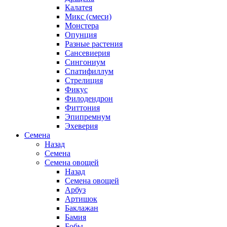
Калатея
Микс (смеси)
Монстера
Опунция
Разные растения
Сансевиерия
Сингониум
Спатифиллум
Стрелиция
Фикус
Филодендрон
Фиттония
Эпипремнум
Эхеверия
Семена
Назад
Семена
Семена овощей
Назад
Семена овощей
Арбуз
Артишок
Баклажан
Бамия
Бобы