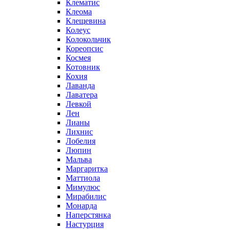
Клематис
Клеома
Клещевина
Колеус
Колокольчик
Кореопсис
Космея
Котовник
Кохия
Лаванда
Лаватера
Левкой
Лен
Лианы
Лихнис
Лобелия
Люпин
Мальва
Маргаритка
Маттиола
Мимулюс
Мирабилис
Монарда
Наперстянка
Настурция