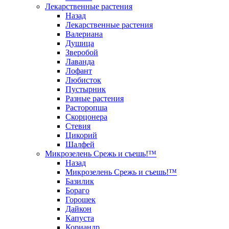
Лекарственные растения
Назад
Лекарственные растения
Валериана
Душица
Зверобой
Лаванда
Лофант
Любисток
Пустырник
Разные растения
Расторопша
Скорцонера
Стевия
Цикорий
Шалфей
Микрозелень Срежь и съешь!™
Назад
Микрозелень Срежь и съешь!™
Базилик
Бораго
Горошек
Дайкон
Капуста
Кориандр