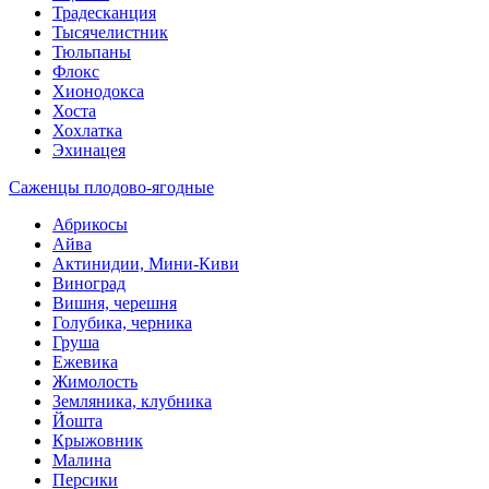
Традесканция
Тысячелистник
Тюльпаны
Флокс
Хионодокса
Хоста
Хохлатка
Эхинацея
Саженцы плодово-ягодные
Абрикосы
Айва
Актинидии, Мини-Киви
Виноград
Вишня, черешня
Голубика, черника
Груша
Ежевика
Жимолость
Земляника, клубника
Йошта
Крыжовник
Малина
Персики