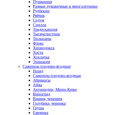
Пушкиния
Разные луковичные и многолетники
Рудбекии
Рябчик
Седум
Сцилла
Традесканция
Тысячелистник
Тюльпаны
Флокс
Хионодокса
Хоста
Хохлатка
Эхинацея
Саженцы плодово-ягодные
Назад
Саженцы плодово-ягодные
Абрикосы
Айва
Актинидии, Мини-Киви
Виноград
Вишня, черешня
Голубика, черника
Груша
Ежевика