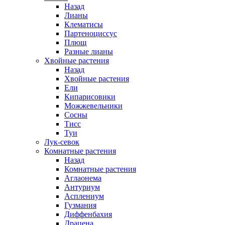
Назад
Лианы
Клематисы
Партеноциссус
Плющ
Разные лианы
Хвойные растения
Назад
Хвойные растения
Ели
Кипарисовики
Можжевельники
Сосны
Тисс
Туи
Лук-севок
Комнатные растения
Назад
Комнатные растения
Аглаонема
Антуриум
Асплениум
Гузмания
Диффенбахия
Драцена