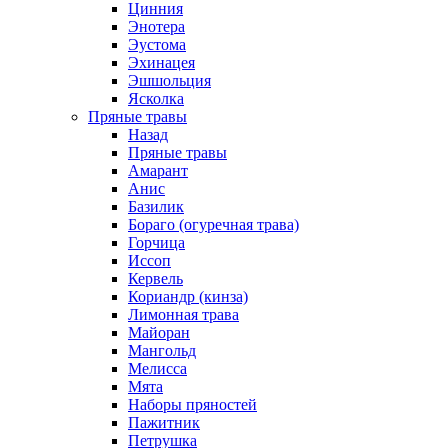
Цинния
Энотера
Эустома
Эхинацея
Эшшольция
Ясколка
Пряные травы
Назад
Пряные травы
Амарант
Анис
Базилик
Бораго (огуречная трава)
Горчица
Иссоп
Кервель
Кориандр (кинза)
Лимонная трава
Майоран
Мангольд
Мелисса
Мята
Наборы пряностей
Пажитник
Петрушка