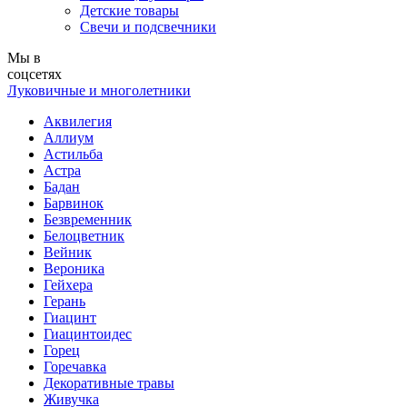
Детские товары
Свечи и подсвечники
Мы в
соцсетях
Луковичные и многолетники
Аквилегия
Аллиум
Астильба
Астра
Бадан
Барвинок
Безвременник
Белоцветник
Вейник
Вероника
Гейхера
Герань
Гиацинт
Гиацинтоидес
Горец
Горечавка
Декоративные травы
Живучка