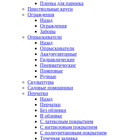
Пленка для парника
Приствольные круги
Ограждения
Назад
Ограждения
Заборы
Опрыскиватели
Назад
Опрыскиватели
Аккумуляторные
Гидравлические
Пневматические
Помповые
Ручные
Скульптуры
Садовые помощники
Перчатки
Назад
Перчатки
Без обливки
В обливке
С латексным покрытием
С нитриловым покрытием
С полиуретановым покрытием
Точечная заливка