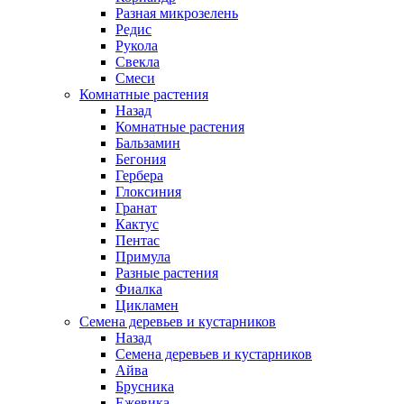
Разная микрозелень
Редис
Рукола
Свекла
Смеси
Комнатные растения
Назад
Комнатные растения
Бальзамин
Бегония
Гербера
Глоксиния
Гранат
Кактус
Пентас
Примула
Разные растения
Фиалка
Цикламен
Семена деревьев и кустарников
Назад
Семена деревьев и кустарников
Айва
Брусника
Ежевика