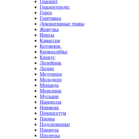
Гиацинт
Гиацинтоидес
Горец
Горечавка
Декоративные травы
Живучка
Ирисы
Камассия
Котовник
Кровохлёбка
Крокус
Лилейник
Лилии
Медуница
Молодило
Монарда
Морозник
Мускари
Нарциссы
Нивяник
Пеннисетум
Пионы
Подснежники
Примула
Пролеска