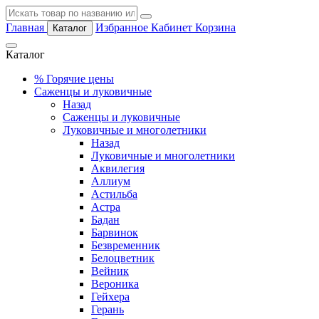
Главная
Избранное
Кабинет
Корзина
Каталог
Каталог
%
Горячие цены
Саженцы и луковичные
Назад
Саженцы и луковичные
Луковичные и многолетники
Назад
Луковичные и многолетники
Аквилегия
Аллиум
Астильба
Астра
Бадан
Барвинок
Безвременник
Белоцветник
Вейник
Вероника
Гейхера
Герань