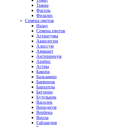
Томат
Тыква
Фасоль
Физалис
Семена цветов
Назад
Семена цветов
Агератумы
Аквилегии
Алиссум
Амарант
Антирринум
Арабис
Астры
Бакопа
Бальзамин
Барвинок
Бархатцы
Бегонии
Бузульник
Василек
Венидиум
Вербена
Виола
Гайлардия