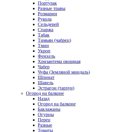
Портулак
Разные травы
Розмарин
Рукола
Сельдерей
Спаржа
Табак
Тимьян (чабрец)
Тмин
Укроп
Фенхель
Хризантема овощная
Чабер
Чуфа (Земляной миндаль)
Шпинат
Щавель
Эстрагон (тархун)
Огород на балконе
Назад
Огород на балконе
Баклажаны
Огурцы
Перец
Разные
Томаты