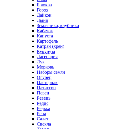
Брюква
Горох
Дайкон
Дыня
Земляника, клубника
Кабачок
Капуста
Картофель
Катран (хрен)
Кукуруза
Лагенария
Лук
Морковь
Наборы семян
Огурец
Пастернак
Патиссон
Перец
Ревень
Редис
Редька
Репа
Салат
Свекла