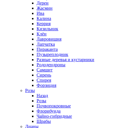
Дерен
Жасмин
Ива
Калина
Керрия
Кизильник
Клён
Лавровишня
Лапчатка
Пираканта
Пузыреплодник
Разные деревья и кустарники
Рододендроны
Самшит
Сирень
Спирея
Форзиция
Розы
Назад
Розы
Почвопокровные
Флорибунда
Чайно-гибридные
Шрабы
Лианы