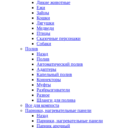
Дикие животные
Ежи
Зайцы
Кошки
Лягушки
Медведи
Птицы
Сказочные персонажи
Собаки
Полив
Назад
Полив
Автоматический полив
Адаптеры
Капельный полив
Коннекторы
Муфты
Разбрызгиватели
Разное
Шланги для полива
Все для компоста
Парники, нагревательные панели
Назад
Парники, нагревательные панели
Парник арочный