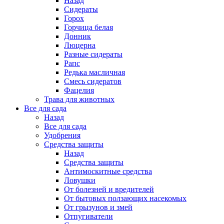
Назад
Сидераты
Горох
Горчица белая
Донник
Люцерна
Разные сидераты
Рапс
Редька масличная
Смесь сидератов
Фацелия
Трава для животных
Все для сада
Назад
Все для сада
Удобрения
Средства защиты
Назад
Средства защиты
Антимоскитные средства
Ловушки
От болезней и вредителей
От бытовых ползающих насекомых
От грызунов и змей
Отпугиватели