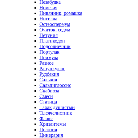
Незабудка
Немезия
Нивянник, ромашка
Нигелла
Остеоспермум
Очиток, седум
Петуния
Платикодон
Подсолнечник
Портулак
Примула
Разное
Ранункулюс
Рудбекия
Сальвия
Сальпиглоссис
Скабиоза
Смеси
Статица
Табак душистый
Тысячелистник
Флокс
Хризантемы
Целозия
Цинерария