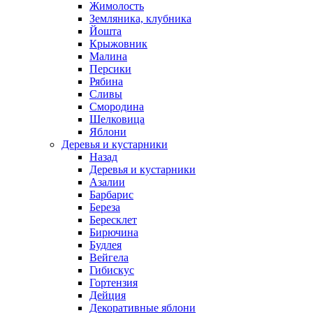
Жимолость
Земляника, клубника
Йошта
Крыжовник
Малина
Персики
Рябина
Сливы
Смородина
Шелковица
Яблони
Деревья и кустарники
Назад
Деревья и кустарники
Азалии
Барбарис
Береза
Бересклет
Бирючина
Будлея
Вейгела
Гибискус
Гортензия
Дейция
Декоративные яблони