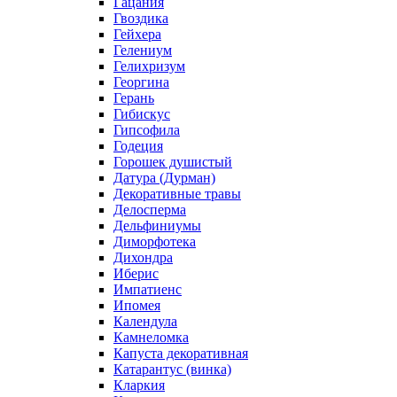
Гацания
Гвоздика
Гейхера
Гелениум
Гелихризум
Георгина
Герань
Гибискус
Гипсофила
Годеция
Горошек душистый
Датура (Дурман)
Декоративные травы
Делосперма
Дельфиниумы
Диморфотека
Дихондра
Иберис
Импатиенс
Ипомея
Календула
Камнеломка
Капуста декоративная
Катарантус (винка)
Кларкия