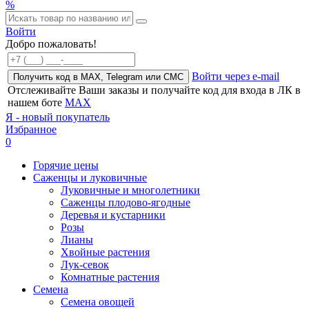
%
Войти
Добро пожаловать!
Войти через e-mail
Получить код в MAX, Telegram или СМС
Отслеживайте Ваши заказы и получайте код для входа в ЛК в
нашем боте
MAX
Я - новый покупатель
Избранное
0
Горячие цены
Саженцы и луковичные
Луковичные и многолетники
Саженцы плодово-ягодные
Деревья и кустарники
Розы
Лианы
Хвойные растения
Лук-севок
Комнатные растения
Семена
Семена овощей