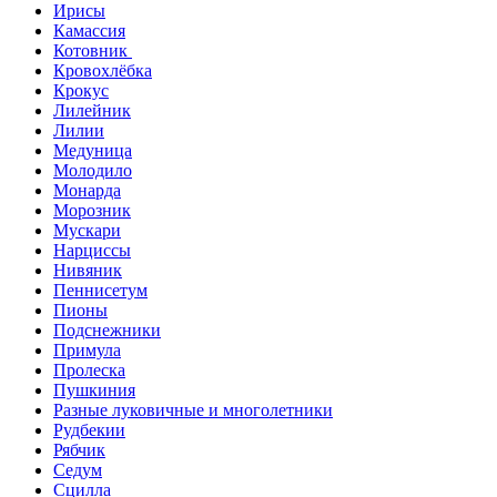
Ирисы
Камассия
Котовник
Кровохлёбка
Крокус
Лилейник
Лилии
Медуница
Молодило
Монарда
Морозник
Мускари
Нарциссы
Нивяник
Пеннисетум
Пионы
Подснежники
Примула
Пролеска
Пушкиния
Разные луковичные и многолетники
Рудбекии
Рябчик
Седум
Сцилла