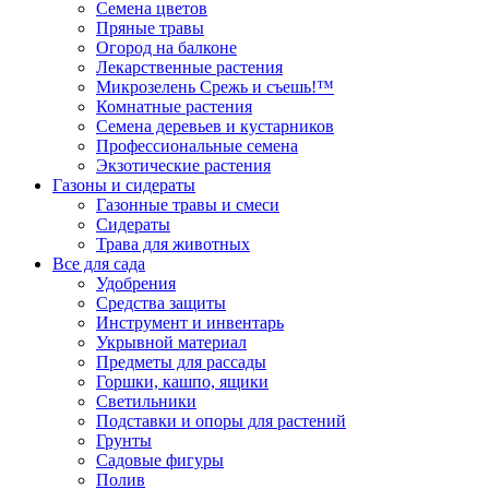
Семена цветов
Пряные травы
Огород на балконе
Лекарственные растения
Микрозелень Срежь и съешь!™
Комнатные растения
Семена деревьев и кустарников
Профессиональные семена
Экзотические растения
Газоны и сидераты
Газонные травы и смеси
Сидераты
Трава для животных
Все для сада
Удобрения
Средства защиты
Инструмент и инвентарь
Укрывной материал
Предметы для рассады
Горшки, кашпо, ящики
Светильники
Подставки и опоры для растений
Грунты
Садовые фигуры
Полив