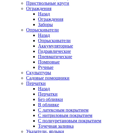
Приствольные круги
Ограждения
Назад
Ограждения
Заборы
Опрыскиватели
Назад
Опрыскиватели
Аккумуляторные
Гидравлические
Пневматические
Помповые
Ручные
Скульптуры
Садовые помощники
Перчатки
Назад
Перчатки
Без обливки
В обливке
С латексным покрытием
С нитриловым покрытием
С полиуретановым покрытием
Точечная заливка
Указатели, ярлыки