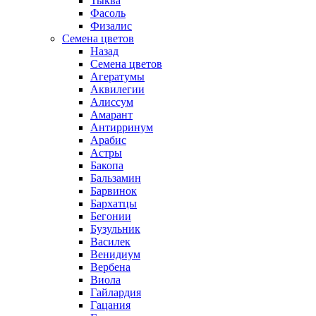
Тыква
Фасоль
Физалис
Семена цветов
Назад
Семена цветов
Агератумы
Аквилегии
Алиссум
Амарант
Антирринум
Арабис
Астры
Бакопа
Бальзамин
Барвинок
Бархатцы
Бегонии
Бузульник
Василек
Венидиум
Вербена
Виола
Гайлардия
Гацания