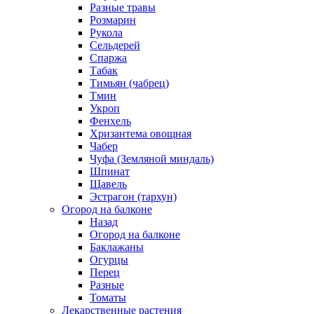
Разные травы
Розмарин
Рукола
Сельдерей
Спаржа
Табак
Тимьян (чабрец)
Тмин
Укроп
Фенхель
Хризантема овощная
Чабер
Чуфа (Земляной миндаль)
Шпинат
Щавель
Эстрагон (тархун)
Огород на балконе
Назад
Огород на балконе
Баклажаны
Огурцы
Перец
Разные
Томаты
Лекарственные растения