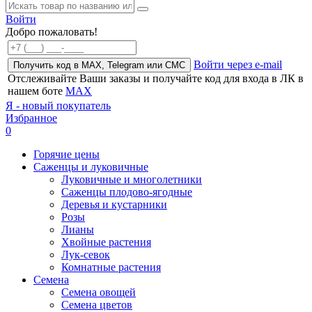
Войти
Добро пожаловать!
Войти через e-mail
Получить код в MAX, Telegram или СМС
Отслеживайте Ваши заказы и получайте код для входа в ЛК в
нашем боте
MAX
Я - новый покупатель
Избранное
0
Горячие цены
Саженцы и луковичные
Луковичные и многолетники
Саженцы плодово-ягодные
Деревья и кустарники
Розы
Лианы
Хвойные растения
Лук-севок
Комнатные растения
Семена
Семена овощей
Семена цветов