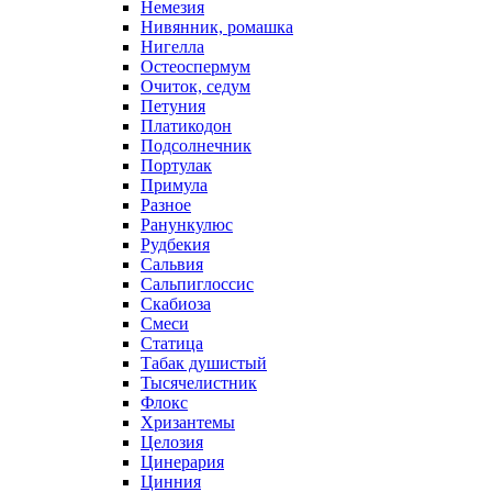
Немезия
Нивянник, ромашка
Нигелла
Остеоспермум
Очиток, седум
Петуния
Платикодон
Подсолнечник
Портулак
Примула
Разное
Ранункулюс
Рудбекия
Сальвия
Сальпиглоссис
Скабиоза
Смеси
Статица
Табак душистый
Тысячелистник
Флокс
Хризантемы
Целозия
Цинерария
Цинния