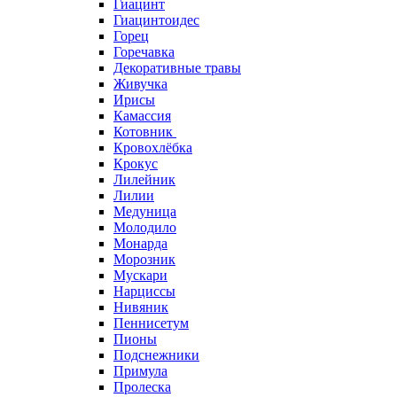
Гиацинт
Гиацинтоидес
Горец
Горечавка
Декоративные травы
Живучка
Ирисы
Камассия
Котовник
Кровохлёбка
Крокус
Лилейник
Лилии
Медуница
Молодило
Монарда
Морозник
Мускари
Нарциссы
Нивяник
Пеннисетум
Пионы
Подснежники
Примула
Пролеска