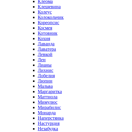
Клеома
Клещевина
Колеус
Колокольчик
Кореопсис
Космея
Котовник
Кохия
Лаванда
Лаватера
Левкой
Лен
Лианы
Лихнис
Лобелия
Люпин
Мальва
Маргаритка
Маттиола
Мимулюс
Мирабилис
Монарда
Наперстянка
Настурция
Незабудка