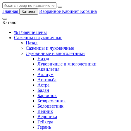
Главная
Избранное
Кабинет
Корзина
Каталог
Каталог
%
Горячие цены
Саженцы и луковичные
Назад
Саженцы и луковичные
Луковичные и многолетники
Назад
Луковичные и многолетники
Аквилегия
Аллиум
Астильба
Астра
Бадан
Барвинок
Безвременник
Белоцветник
Вейник
Вероника
Гейхера
Герань