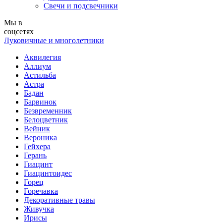
Свечи и подсвечники
Мы в
соцсетях
Луковичные и многолетники
Аквилегия
Аллиум
Астильба
Астра
Бадан
Барвинок
Безвременник
Белоцветник
Вейник
Вероника
Гейхера
Герань
Гиацинт
Гиацинтоидес
Горец
Горечавка
Декоративные травы
Живучка
Ирисы