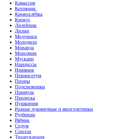
Камассия
Котовник
Кровохлёбка
Крокус
Лилейник
Лилии
Медуница
Молодило
Монарда
Морозник
Мускари
Нарциссы
Нивяник
Пеннисетум
Пионы
Подснежники
Примула
Пролеска
Пушкиния
Разные луковичные и многолетники
Рудбекии
Рябчик
Седум
Сцилла
Традесканция