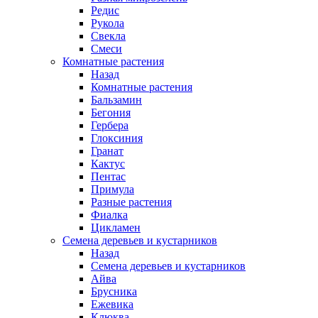
Редис
Рукола
Свекла
Смеси
Комнатные растения
Назад
Комнатные растения
Бальзамин
Бегония
Гербера
Глоксиния
Гранат
Кактус
Пентас
Примула
Разные растения
Фиалка
Цикламен
Семена деревьев и кустарников
Назад
Семена деревьев и кустарников
Айва
Брусника
Ежевика
Клюква