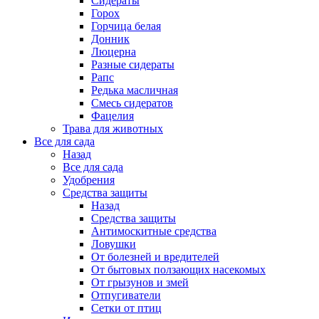
Сидераты
Горох
Горчица белая
Донник
Люцерна
Разные сидераты
Рапс
Редька масличная
Смесь сидератов
Фацелия
Трава для животных
Все для сада
Назад
Все для сада
Удобрения
Средства защиты
Назад
Средства защиты
Антимоскитные средства
Ловушки
От болезней и вредителей
От бытовых ползающих насекомых
От грызунов и змей
Отпугиватели
Сетки от птиц