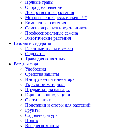
Пряные травы
Огород на балконе
Лекарственные растения
Микрозелень Срежь и съешь!™
Комнатные растения
Семена деревьев и кустарников
Профессиональные семена
Экзотические растения
Газоны и сидераты
Газонные травы и смеси
Сидераты
Трава для животных
Все для сада
Удобрения
Средства защиты
Инструмент и инвентарь
Укрывной материал
Предметы для рассады
Горшки, кашпо, ящики
Светильники
Подставки и опоры для растений
Грунты
Садовые фигуры
Полив
Все для компоста