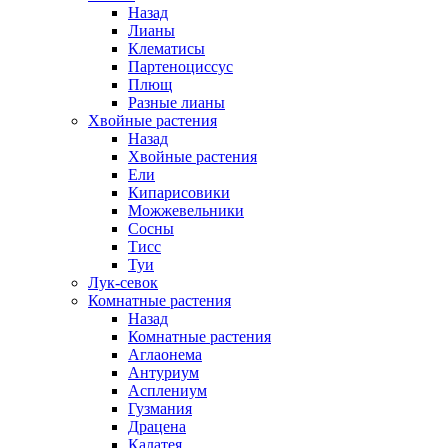
Назад
Лианы
Клематисы
Партеноциссус
Плющ
Разные лианы
Хвойные растения
Назад
Хвойные растения
Ели
Кипарисовики
Можжевельники
Сосны
Тисс
Туи
Лук-севок
Комнатные растения
Назад
Комнатные растения
Аглаонема
Антуриум
Асплениум
Гузмания
Драцена
Калатея