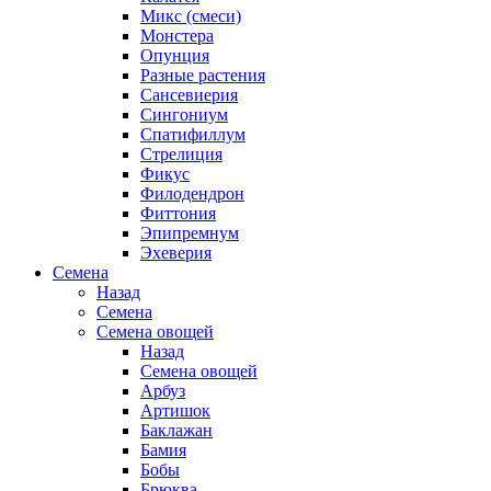
Микс (смеси)
Монстера
Опунция
Разные растения
Сансевиерия
Сингониум
Спатифиллум
Стрелиция
Фикус
Филодендрон
Фиттония
Эпипремнум
Эхеверия
Семена
Назад
Семена
Семена овощей
Назад
Семена овощей
Арбуз
Артишок
Баклажан
Бамия
Бобы
Брюква