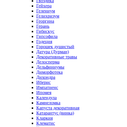
Гвоздика
Гейхера
Гелениум
Гелихризум
Георгина
Герань
Гибискус
Гипсофила
Годеция
Горошек душистый
Датура (Дурман)
Декоративные травы
Делосперма
Дельфиниумы
Диморфотека
Дихондра
Иберис
Импатиенс
Ипомея
Календула
Камнеломка
Капуста декоративная
Катарантус (винка)
Кларкия
Клематис