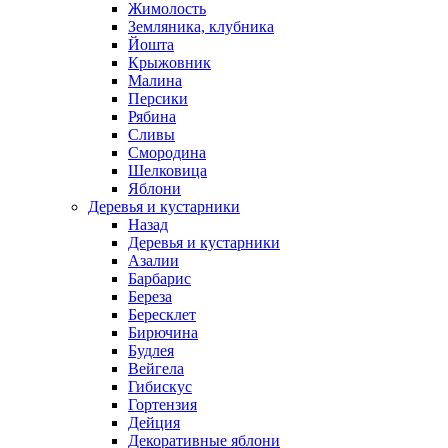
Жимолость
Земляника, клубника
Йошта
Крыжовник
Малина
Персики
Рябина
Сливы
Смородина
Шелковица
Яблони
Деревья и кустарники
Назад
Деревья и кустарники
Азалии
Барбарис
Береза
Бересклет
Бирючина
Будлея
Вейгела
Гибискус
Гортензия
Дейция
Декоративные яблони