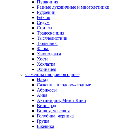
Пушкиния
Разные луковичные и многолетники
Рудбекии
Рябчик
Седум
Сцилла
Традесканция
Тысячелистник
Тюльпаны
Флокс
Хионодокса
Хоста
Хохлатка
Эхинацея
Саженцы плодово-ягодные
Назад
Саженцы плодово-ягодные
Абрикосы
Айва
Актинидии, Мини-Киви
Виноград
Вишня, черешня
Голубика, черника
Груша
Ежевика