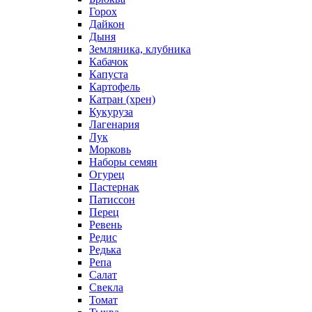
Горох
Дайкон
Дыня
Земляника, клубника
Кабачок
Капуста
Картофель
Катран (хрен)
Кукуруза
Лагенария
Лук
Морковь
Наборы семян
Огурец
Пастернак
Патиссон
Перец
Ревень
Редис
Редька
Репа
Салат
Свекла
Томат