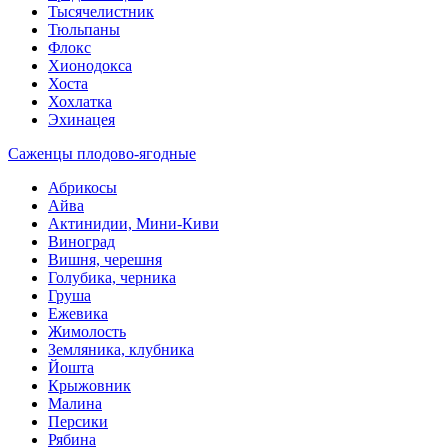
Тысячелистник
Тюльпаны
Флокс
Хионодокса
Хоста
Хохлатка
Эхинацея
Саженцы плодово-ягодные
Абрикосы
Айва
Актинидии, Мини-Киви
Виноград
Вишня, черешня
Голубика, черника
Груша
Ежевика
Жимолость
Земляника, клубника
Йошта
Крыжовник
Малина
Персики
Рябина