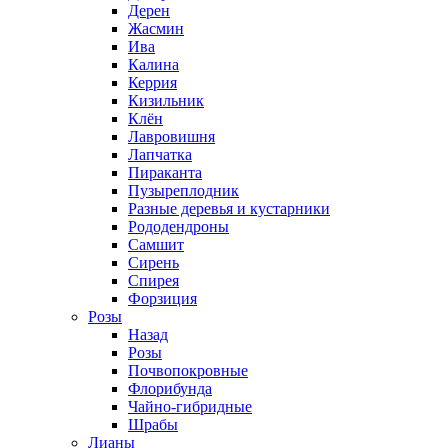
Дерен
Жасмин
Ива
Калина
Керрия
Кизильник
Клён
Лавровишня
Лапчатка
Пираканта
Пузыреплодник
Разные деревья и кустарники
Рододендроны
Самшит
Сирень
Спирея
Форзиция
Розы
Назад
Розы
Почвопокровные
Флорибунда
Чайно-гибридные
Шрабы
Лианы