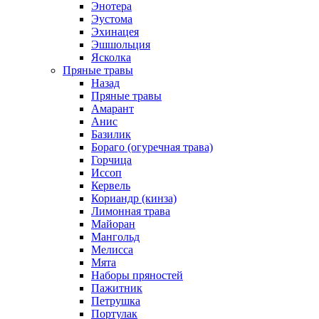
Энотера
Эустома
Эхинацея
Эшшольция
Ясколка
Пряные травы
Назад
Пряные травы
Амарант
Анис
Базилик
Бораго (огуречная трава)
Горчица
Иссоп
Кервель
Кориандр (кинза)
Лимонная трава
Майоран
Мангольд
Мелисса
Мята
Наборы пряностей
Пажитник
Петрушка
Портулак