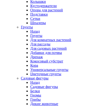
Колышки
Кустодержатели
Опора для растений
Подставки
Сетки
Шпалеры
Грунты
Назад
Грунты
Для комнатных растений
Для рассады
Для садовых растений
Добавки для почвы
Дренаж
Кокосовый субстрат
Кора
Универсальные грунты
Цветочные грунты
Садовые фигуры
Назад
Садовые фигуры
Белки
Гномы
Грибы
Дикие животные