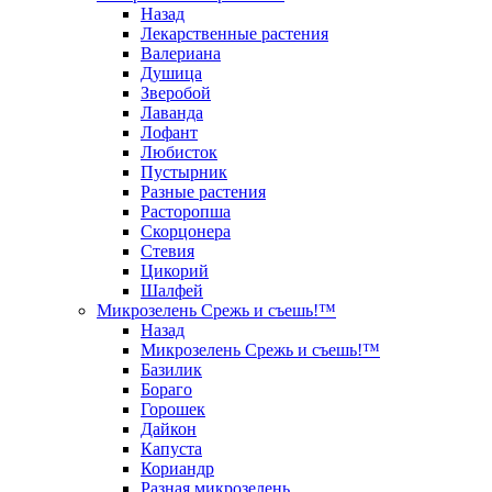
Назад
Лекарственные растения
Валериана
Душица
Зверобой
Лаванда
Лофант
Любисток
Пустырник
Разные растения
Расторопша
Скорцонера
Стевия
Цикорий
Шалфей
Микрозелень Срежь и съешь!™
Назад
Микрозелень Срежь и съешь!™
Базилик
Бораго
Горошек
Дайкон
Капуста
Кориандр
Разная микрозелень