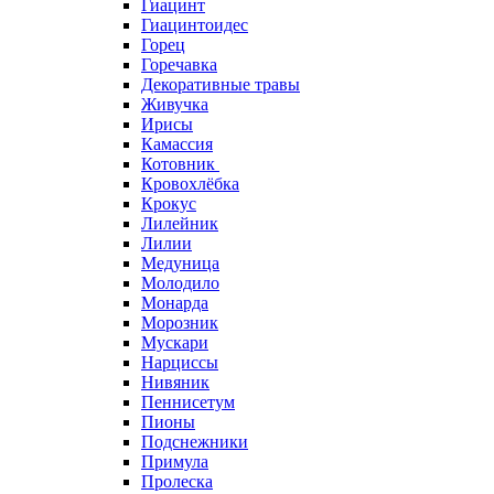
Гиацинт
Гиацинтоидес
Горец
Горечавка
Декоративные травы
Живучка
Ирисы
Камассия
Котовник
Кровохлёбка
Крокус
Лилейник
Лилии
Медуница
Молодило
Монарда
Морозник
Мускари
Нарциссы
Нивяник
Пеннисетум
Пионы
Подснежники
Примула
Пролеска