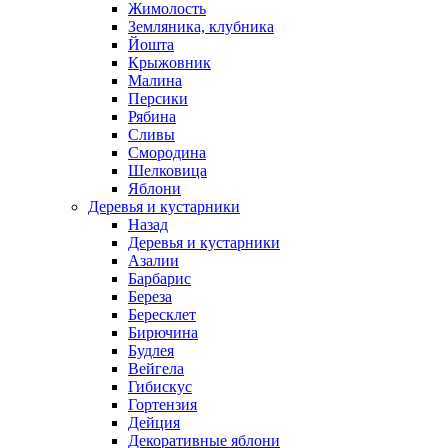
Жимолость
Земляника, клубника
Йошта
Крыжовник
Малина
Персики
Рябина
Сливы
Смородина
Шелковица
Яблони
Деревья и кустарники
Назад
Деревья и кустарники
Азалии
Барбарис
Береза
Бересклет
Бирючина
Будлея
Вейгела
Гибискус
Гортензия
Дейция
Декоративные яблони