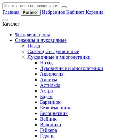
Главная
Избранное
Кабинет
Корзина
Каталог
Каталог
%
Горячие цены
Саженцы и луковичные
Назад
Саженцы и луковичные
Луковичные и многолетники
Назад
Луковичные и многолетники
Аквилегия
Аллиум
Астильба
Астра
Бадан
Барвинок
Безвременник
Белоцветник
Вейник
Вероника
Гейхера
Герань