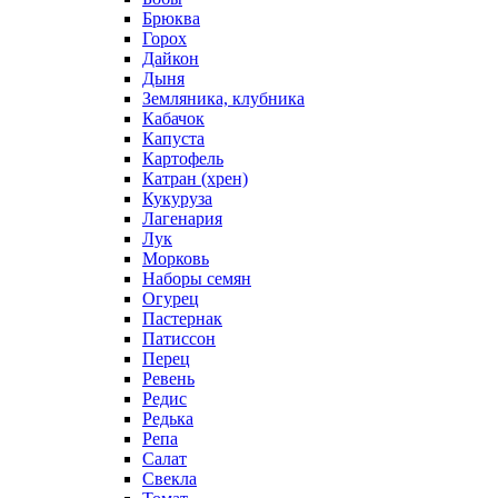
Брюква
Горох
Дайкон
Дыня
Земляника, клубника
Кабачок
Капуста
Картофель
Катран (хрен)
Кукуруза
Лагенария
Лук
Морковь
Наборы семян
Огурец
Пастернак
Патиссон
Перец
Ревень
Редис
Редька
Репа
Салат
Свекла