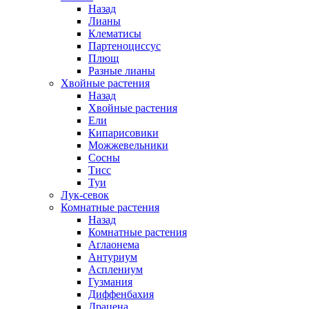
Назад
Лианы
Клематисы
Партеноциссус
Плющ
Разные лианы
Хвойные растения
Назад
Хвойные растения
Ели
Кипарисовики
Можжевельники
Сосны
Тисс
Туи
Лук-севок
Комнатные растения
Назад
Комнатные растения
Аглаонема
Антуриум
Асплениум
Гузмания
Диффенбахия
Драцена