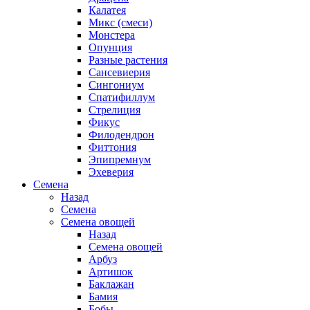
Калатея
Микс (смеси)
Монстера
Опунция
Разные растения
Сансевиерия
Сингониум
Спатифиллум
Стрелиция
Фикус
Филодендрон
Фиттония
Эпипремнум
Эхеверия
Семена
Назад
Семена
Семена овощей
Назад
Семена овощей
Арбуз
Артишок
Баклажан
Бамия
Бобы