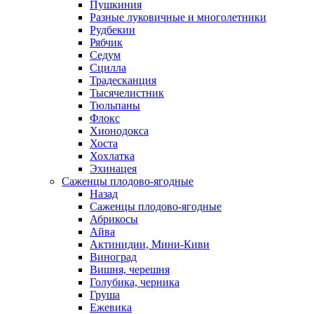
Пушкиния
Разные луковичные и многолетники
Рудбекии
Рябчик
Седум
Сцилла
Традесканция
Тысячелистник
Тюльпаны
Флокс
Хионодокса
Хоста
Хохлатка
Эхинацея
Саженцы плодово-ягодные
Назад
Саженцы плодово-ягодные
Абрикосы
Айва
Актинидии, Мини-Киви
Виноград
Вишня, черешня
Голубика, черника
Груша
Ежевика