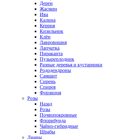
Дерен
Жасмин
Ива
Калина
Керрия
Кизильник
Клён
Лавровишня
Лапчатка
Пираканта
Пузыреплодник
Разные деревья и кустарники
Рододендроны
Самшит
Сирень
Спирея
Форзиция
Розы
Назад
Розы
Почвопокровные
Флорибунда
Чайно-гибридные
Шрабы
Лианы