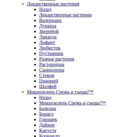
Лекарственные растения
Назад
Лекарственные растения
Валериана
Душица
Зверобой
Лаванда
Лофант
Любисток
Пустырник
Разные растения
Расторопша
Скорцонера
Стевия
Цикорий
Шалфей
Микрозелень Срежь и съешь!™
Назад
Микрозелень Срежь и съешь!™
Базилик
Бораго
Горошек
Дайкон
Капуста
Кориандр