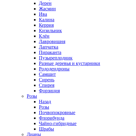
Дерен
Жасмин
Ива
Калина
Керрия
Кизильник
Клён
Лавровишня
Лапчатка
Пираканта
Пузыреплодник
Разные деревья и кустарники
Рододендроны
Самшит
Сирень
Спирея
Форзиция
Розы
Назад
Розы
Почвопокровные
Флорибунда
Чайно-гибридные
Шрабы
Лианы