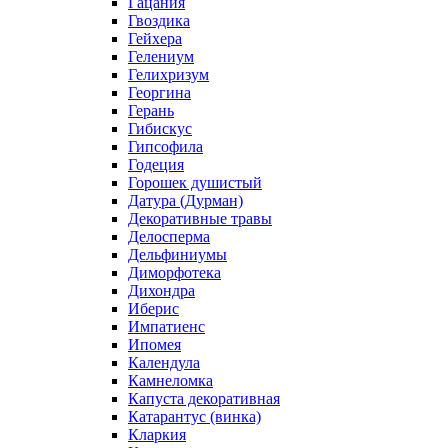
Гацания
Гвоздика
Гейхера
Гелениум
Гелихризум
Георгина
Герань
Гибискус
Гипсофила
Годеция
Горошек душистый
Датура (Дурман)
Декоративные травы
Делосперма
Дельфиниумы
Диморфотека
Дихондра
Иберис
Импатиенс
Ипомея
Календула
Камнеломка
Капуста декоративная
Катарантус (винка)
Кларкия