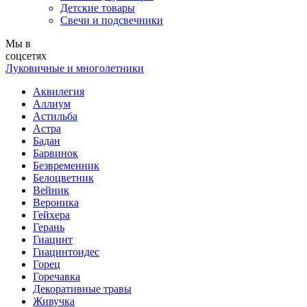
Детские товары
Свечи и подсвечники
Мы в
соцсетях
Луковичные и многолетники
Аквилегия
Аллиум
Астильба
Астра
Бадан
Барвинок
Безвременник
Белоцветник
Вейник
Вероника
Гейхера
Герань
Гиацинт
Гиацинтоидес
Горец
Горечавка
Декоративные травы
Живучка