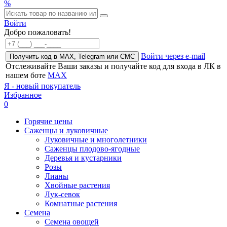
%
Войти
Добро пожаловать!
Войти через e-mail
Получить код в MAX, Telegram или СМС
Отслеживайте Ваши заказы и получайте код для входа в ЛК в
нашем боте
MAX
Я - новый покупатель
Избранное
0
Горячие цены
Саженцы и луковичные
Луковичные и многолетники
Саженцы плодово-ягодные
Деревья и кустарники
Розы
Лианы
Хвойные растения
Лук-севок
Комнатные растения
Семена
Семена овощей