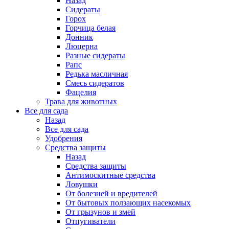
Назад
Сидераты
Горох
Горчица белая
Донник
Люцерна
Разные сидераты
Рапс
Редька масличная
Смесь сидератов
Фацелия
Трава для животных
Все для сада
Назад
Все для сада
Удобрения
Средства защиты
Назад
Средства защиты
Антимоскитные средства
Ловушки
От болезней и вредителей
От бытовых ползающих насекомых
От грызунов и змей
Отпугиватели