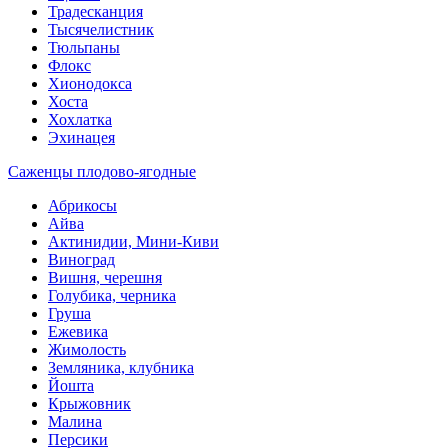
Традесканция
Тысячелистник
Тюльпаны
Флокс
Хионодокса
Хоста
Хохлатка
Эхинацея
Саженцы плодово-ягодные
Абрикосы
Айва
Актинидии, Мини-Киви
Виноград
Вишня, черешня
Голубика, черника
Груша
Ежевика
Жимолость
Земляника, клубника
Йошта
Крыжовник
Малина
Персики