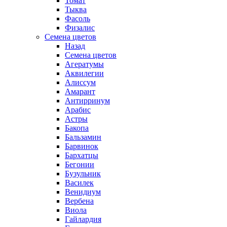
Томат
Тыква
Фасоль
Физалис
Семена цветов
Назад
Семена цветов
Агератумы
Аквилегии
Алиссум
Амарант
Антирринум
Арабис
Астры
Бакопа
Бальзамин
Барвинок
Бархатцы
Бегонии
Бузульник
Василек
Венидиум
Вербена
Виола
Гайлардия