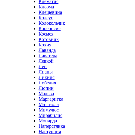
Клематис
Клеома
Клещевина
Колеус
Колокольчик
Кореопсис
Космея
Котовник
Кохия
Лаванда
Лаватера
Левкой
Лен
Лианы
Лихнис
Лобелия
Люпин
Мальва
Маргаритка
Маттиола
Мимулюс
Мирабилис
Монарда
Наперстянка
Настурция