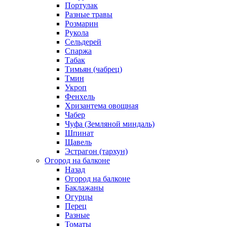
Портулак
Разные травы
Розмарин
Рукола
Сельдерей
Спаржа
Табак
Тимьян (чабрец)
Тмин
Укроп
Фенхель
Хризантема овощная
Чабер
Чуфа (Земляной миндаль)
Шпинат
Щавель
Эстрагон (тархун)
Огород на балконе
Назад
Огород на балконе
Баклажаны
Огурцы
Перец
Разные
Томаты