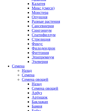
Калатея
Микс (смеси)
Монстера
Опунция
Разные растения
Сансевиерия
Сингониум
Спатифиллум
Стрелиция
Фикус
Филодендрон
Фиттония
Эпипремнум
Эхеверия
Семена
Назад
Семена
Семена овощей
Назад
Семена овощей
Арбуз
Артишок
Баклажан
Бамия
Бобы