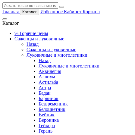
Главная
Избранное
Кабинет
Корзина
Каталог
Каталог
%
Горячие цены
Саженцы и луковичные
Назад
Саженцы и луковичные
Луковичные и многолетники
Назад
Луковичные и многолетники
Аквилегия
Аллиум
Астильба
Астра
Бадан
Барвинок
Безвременник
Белоцветник
Вейник
Вероника
Гейхера
Герань