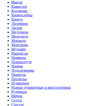
Ирисы
Камассия
Котовник
Кровохлёбка
Крокус
Лилейник
Лилии
Медуница
Молодило
Монарда
Морозник
Мускари
Нарциссы
Нивяник
Пеннисетум
Пионы
Подснежники
Примула
Пролеска
Пушкиния
Разные луковичные и многолетники
Рудбекии
Рябчик
Седум
Сцилла