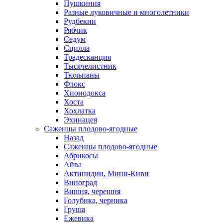
Пушкиния
Разные луковичные и многолетники
Рудбекии
Рябчик
Седум
Сцилла
Традесканция
Тысячелистник
Тюльпаны
Флокс
Хионодокса
Хоста
Хохлатка
Эхинацея
Саженцы плодово-ягодные
Назад
Саженцы плодово-ягодные
Абрикосы
Айва
Актинидии, Мини-Киви
Виноград
Вишня, черешня
Голубика, черника
Груша
Ежевика