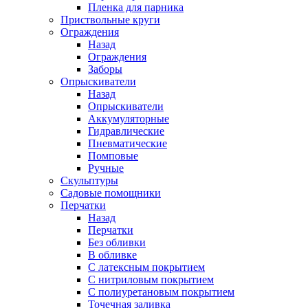
Пленка для парника
Приствольные круги
Ограждения
Назад
Ограждения
Заборы
Опрыскиватели
Назад
Опрыскиватели
Аккумуляторные
Гидравлические
Пневматические
Помповые
Ручные
Скульптуры
Садовые помощники
Перчатки
Назад
Перчатки
Без обливки
В обливке
С латексным покрытием
С нитриловым покрытием
С полиуретановым покрытием
Точечная заливка