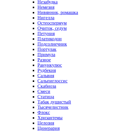
Незабудка
Немезия
Нивянник, ромашка
Нигелла
Остеоспермум
Очиток, седум
Петуния
Платикодон
Подсолнечник
Портулак
Примула
Разное
Ранункулюс
Рудбекия
Сальвия
Сальпиглоссис
Скабиоза
Смеси
Статица
Табак душистый
Тысячелистник
Флокс
Хризантемы
Целозия
Цинерария