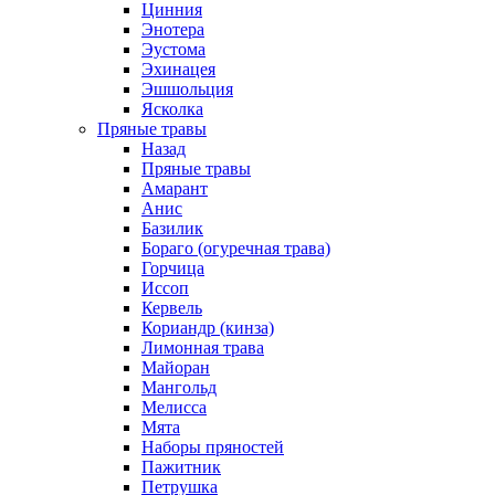
Цинния
Энотера
Эустома
Эхинацея
Эшшольция
Ясколка
Пряные травы
Назад
Пряные травы
Амарант
Анис
Базилик
Бораго (огуречная трава)
Горчица
Иссоп
Кервель
Кориандр (кинза)
Лимонная трава
Майоран
Мангольд
Мелисса
Мята
Наборы пряностей
Пажитник
Петрушка