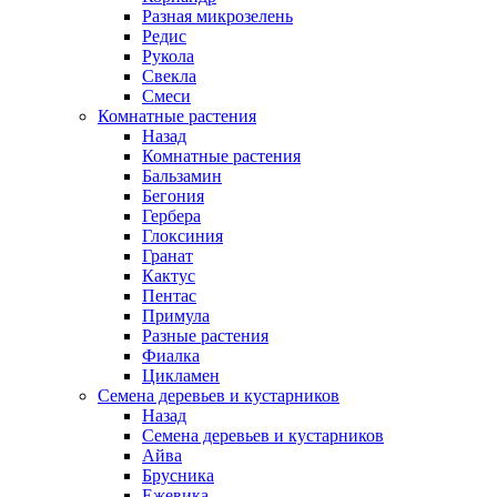
Разная микрозелень
Редис
Рукола
Свекла
Смеси
Комнатные растения
Назад
Комнатные растения
Бальзамин
Бегония
Гербера
Глоксиния
Гранат
Кактус
Пентас
Примула
Разные растения
Фиалка
Цикламен
Семена деревьев и кустарников
Назад
Семена деревьев и кустарников
Айва
Брусника
Ежевика