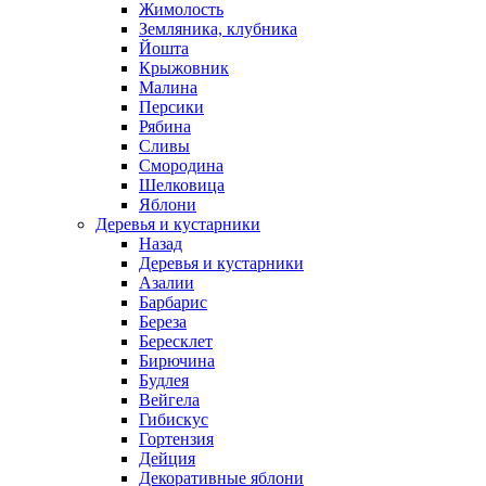
Жимолость
Земляника, клубника
Йошта
Крыжовник
Малина
Персики
Рябина
Сливы
Смородина
Шелковица
Яблони
Деревья и кустарники
Назад
Деревья и кустарники
Азалии
Барбарис
Береза
Бересклет
Бирючина
Будлея
Вейгела
Гибискус
Гортензия
Дейция
Декоративные яблони