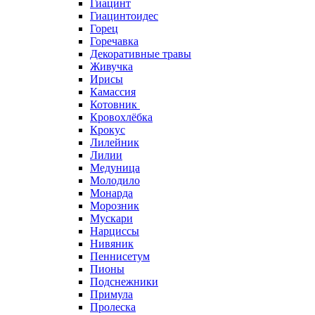
Гиацинт
Гиацинтоидес
Горец
Горечавка
Декоративные травы
Живучка
Ирисы
Камассия
Котовник
Кровохлёбка
Крокус
Лилейник
Лилии
Медуница
Молодило
Монарда
Морозник
Мускари
Нарциссы
Нивяник
Пеннисетум
Пионы
Подснежники
Примула
Пролеска