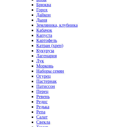
Брюква
Горох
Дайкон
Дыня
Земляника, клубника
Кабачок
Капуста
Картофель
Катран (хрен)
Кукуруза
Лагенария
Лук
Морковь
Наборы семян
Огурец
Пастернак
Патиссон
Перец
Ревень
Редис
Редька
Репа
Салат
Свекла