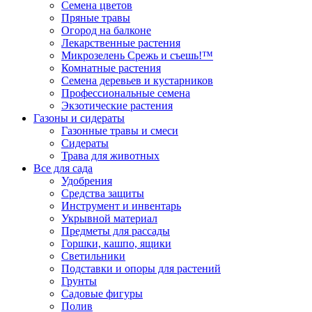
Семена цветов
Пряные травы
Огород на балконе
Лекарственные растения
Микрозелень Срежь и съешь!™
Комнатные растения
Семена деревьев и кустарников
Профессиональные семена
Экзотические растения
Газоны и сидераты
Газонные травы и смеси
Сидераты
Трава для животных
Все для сада
Удобрения
Средства защиты
Инструмент и инвентарь
Укрывной материал
Предметы для рассады
Горшки, кашпо, ящики
Светильники
Подставки и опоры для растений
Грунты
Садовые фигуры
Полив