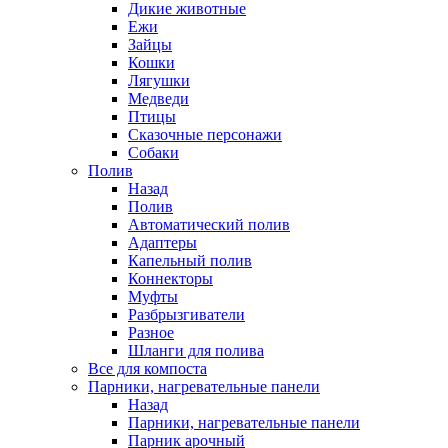
Дикие животные
Ежи
Зайцы
Кошки
Лягушки
Медведи
Птицы
Сказочные персонажи
Собаки
Полив
Назад
Полив
Автоматический полив
Адаптеры
Капельный полив
Коннекторы
Муфты
Разбрызгиватели
Разное
Шланги для полива
Все для компоста
Парники, нагревательные панели
Назад
Парники, нагревательные панели
Парник арочный