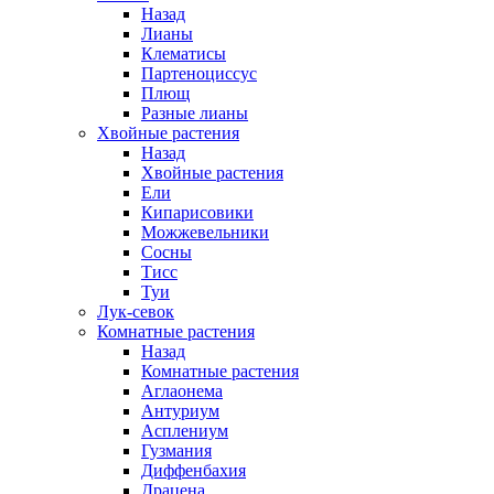
Назад
Лианы
Клематисы
Партеноциссус
Плющ
Разные лианы
Хвойные растения
Назад
Хвойные растения
Ели
Кипарисовики
Можжевельники
Сосны
Тисс
Туи
Лук-севок
Комнатные растения
Назад
Комнатные растения
Аглаонема
Антуриум
Асплениум
Гузмания
Диффенбахия
Драцена