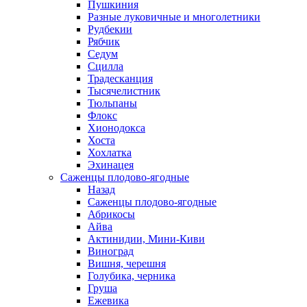
Пушкиния
Разные луковичные и многолетники
Рудбекии
Рябчик
Седум
Сцилла
Традесканция
Тысячелистник
Тюльпаны
Флокс
Хионодокса
Хоста
Хохлатка
Эхинацея
Саженцы плодово-ягодные
Назад
Саженцы плодово-ягодные
Абрикосы
Айва
Актинидии, Мини-Киви
Виноград
Вишня, черешня
Голубика, черника
Груша
Ежевика