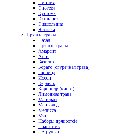
Цинния
Энотера
Эустома
Эхинацея
Эшшольция
Ясколка
Пряные травы
Назад
Пряные травы
Амарант
Анис
Базилик
Бораго (огуречная трава)
Горчица
Иссоп
Кервель
Кориандр (кинза)
Лимонная трава
Майоран
Мангольд
Мелисса
Мята
Наборы пряностей
Пажитник
Петрушка