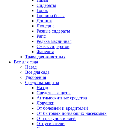
Назад
Сидераты
Горох
Горчица белая
Донник
Люцерна
Разные сидераты
Рапс
Редька масличная
Смесь сидератов
Фацелия
Трава для животных
Все для сада
Назад
Все для сада
Удобрения
Средства защиты
Назад
Средства защиты
Антимоскитные средства
Ловушки
От болезней и вредителей
От бытовых ползающих насекомых
От грызунов и змей
Отпугиватели