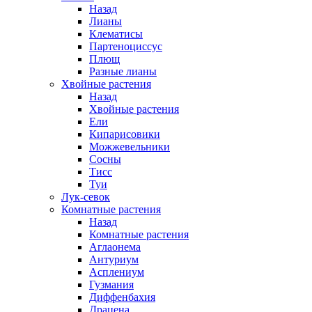
Назад
Лианы
Клематисы
Партеноциссус
Плющ
Разные лианы
Хвойные растения
Назад
Хвойные растения
Ели
Кипарисовики
Можжевельники
Сосны
Тисс
Туи
Лук-севок
Комнатные растения
Назад
Комнатные растения
Аглаонема
Антуриум
Асплениум
Гузмания
Диффенбахия
Драцена