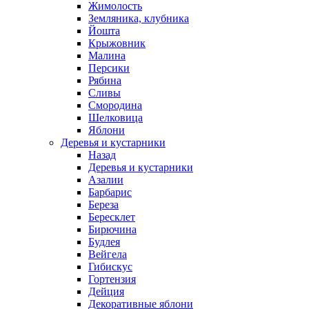
Жимолость
Земляника, клубника
Йошта
Крыжовник
Малина
Персики
Рябина
Сливы
Смородина
Шелковица
Яблони
Деревья и кустарники
Назад
Деревья и кустарники
Азалии
Барбарис
Береза
Бересклет
Бирючина
Будлея
Вейгела
Гибискус
Гортензия
Дейция
Декоративные яблони