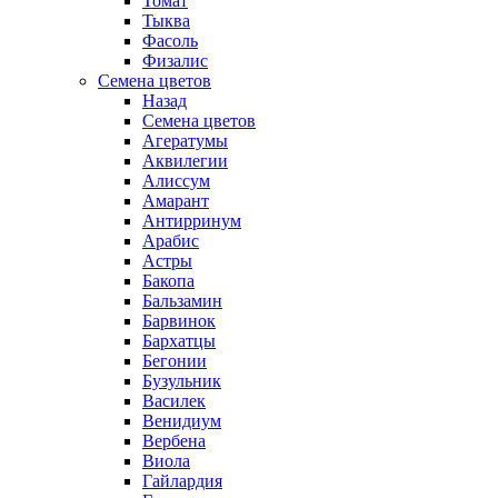
Томат
Тыква
Фасоль
Физалис
Семена цветов
Назад
Семена цветов
Агератумы
Аквилегии
Алиссум
Амарант
Антирринум
Арабис
Астры
Бакопа
Бальзамин
Барвинок
Бархатцы
Бегонии
Бузульник
Василек
Венидиум
Вербена
Виола
Гайлардия