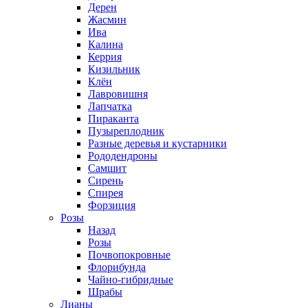
Дерен
Жасмин
Ива
Калина
Керрия
Кизильник
Клён
Лавровишня
Лапчатка
Пираканта
Пузыреплодник
Разные деревья и кустарники
Рододендроны
Самшит
Сирень
Спирея
Форзиция
Розы
Назад
Розы
Почвопокровные
Флорибунда
Чайно-гибридные
Шрабы
Лианы