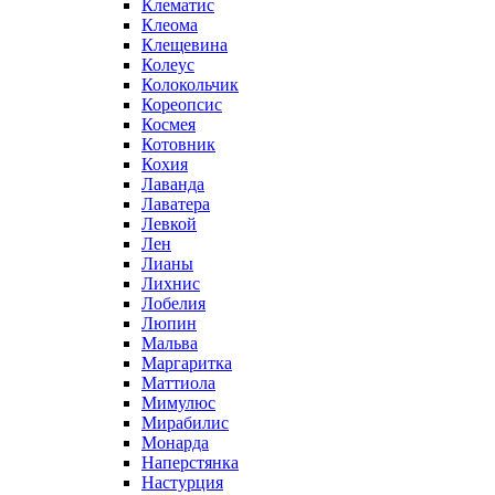
Клематис
Клеома
Клещевина
Колеус
Колокольчик
Кореопсис
Космея
Котовник
Кохия
Лаванда
Лаватера
Левкой
Лен
Лианы
Лихнис
Лобелия
Люпин
Мальва
Маргаритка
Маттиола
Мимулюс
Мирабилис
Монарда
Наперстянка
Настурция