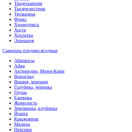
Традесканция
Тысячелистник
Тюльпаны
Флокс
Хионодокса
Хоста
Хохлатка
Эхинацея
Саженцы плодово-ягодные
Абрикосы
Айва
Актинидии, Мини-Киви
Виноград
Вишня, черешня
Голубика, черника
Груша
Ежевика
Жимолость
Земляника, клубника
Йошта
Крыжовник
Малина
Персики