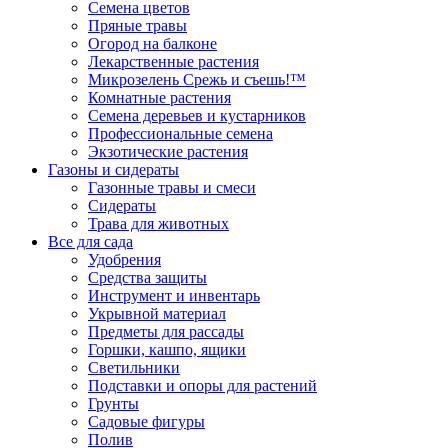
Семена цветов
Пряные травы
Огород на балконе
Лекарственные растения
Микрозелень Срежь и съешь!™
Комнатные растения
Семена деревьев и кустарников
Профессиональные семена
Экзотические растения
Газоны и сидераты
Газонные травы и смеси
Сидераты
Трава для животных
Все для сада
Удобрения
Средства защиты
Инструмент и инвентарь
Укрывной материал
Предметы для рассады
Горшки, кашпо, ящики
Светильники
Подставки и опоры для растений
Грунты
Садовые фигуры
Полив