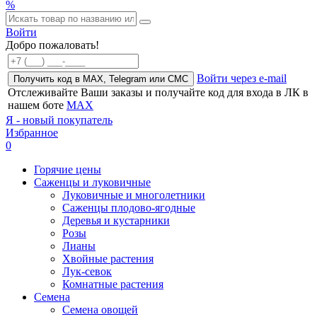
%
Войти
Добро пожаловать!
Войти через e-mail
Получить код в MAX, Telegram или СМС
Отслеживайте Ваши заказы и получайте код для входа в ЛК в
нашем боте
MAX
Я - новый покупатель
Избранное
0
Горячие цены
Саженцы и луковичные
Луковичные и многолетники
Саженцы плодово-ягодные
Деревья и кустарники
Розы
Лианы
Хвойные растения
Лук-севок
Комнатные растения
Семена
Семена овощей