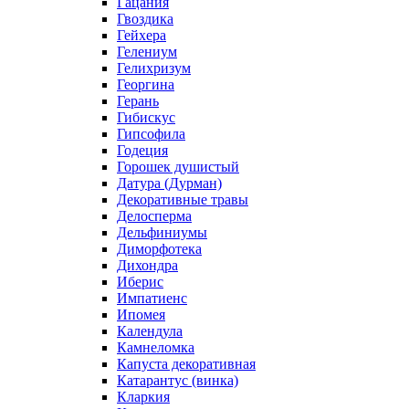
Гацания
Гвоздика
Гейхера
Гелениум
Гелихризум
Георгина
Герань
Гибискус
Гипсофила
Годеция
Горошек душистый
Датура (Дурман)
Декоративные травы
Делосперма
Дельфиниумы
Диморфотека
Дихондра
Иберис
Импатиенс
Ипомея
Календула
Камнеломка
Капуста декоративная
Катарантус (винка)
Кларкия