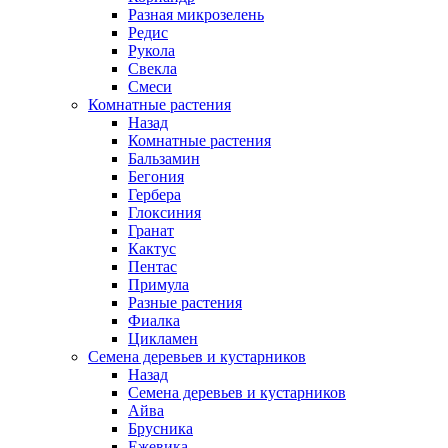
Разная микрозелень
Редис
Рукола
Свекла
Смеси
Комнатные растения
Назад
Комнатные растения
Бальзамин
Бегония
Гербера
Глоксиния
Гранат
Кактус
Пентас
Примула
Разные растения
Фиалка
Цикламен
Семена деревьев и кустарников
Назад
Семена деревьев и кустарников
Айва
Брусника
Ежевика