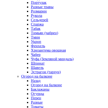
Портулак
Разные травы
Розмарин
Рукола
Сельдерей
Спаржа
Табак
Тимьян (чабрец)
Тмин
Укроп
Фенхель
Хризантема овощная
Чабер
Чуфа (Земляной миндаль)
Шпинат
Щавель
Эстрагон (тархун)
Огород на балконе
Назад
Огород на балконе
Баклажаны
Огурцы
Перец
Разные
Томаты