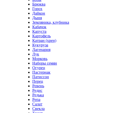
Брюква
Горох
Дайкон
Дыня
Земляника, клубника
Кабачок
Капуста
Картофель
Катран (хрен)
Кукуруза
Лагенария
Лук
Морковь
Наборы семян
Огурец
Пастернак
Патиссон
Перец
Ревень
Редис
Редька
Репа
Салат
Свекла