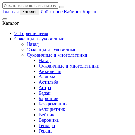
Главная
Избранное
Кабинет
Корзина
Каталог
Каталог
%
Горячие цены
Саженцы и луковичные
Назад
Саженцы и луковичные
Луковичные и многолетники
Назад
Луковичные и многолетники
Аквилегия
Аллиум
Астильба
Астра
Бадан
Барвинок
Безвременник
Белоцветник
Вейник
Вероника
Гейхера
Герань