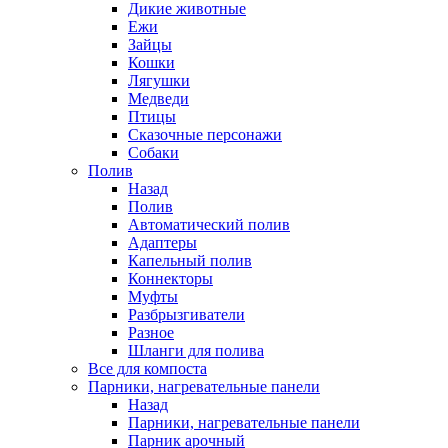
Дикие животные
Ежи
Зайцы
Кошки
Лягушки
Медведи
Птицы
Сказочные персонажи
Собаки
Полив
Назад
Полив
Автоматический полив
Адаптеры
Капельный полив
Коннекторы
Муфты
Разбрызгиватели
Разное
Шланги для полива
Все для компоста
Парники, нагревательные панели
Назад
Парники, нагревательные панели
Парник арочный