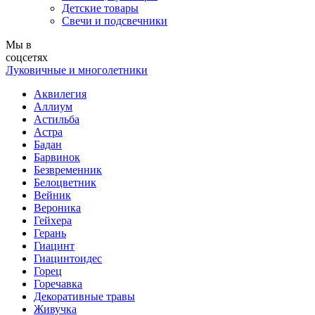
Детские товары
Свечи и подсвечники
Мы в
соцсетях
Луковичные и многолетники
Аквилегия
Аллиум
Астильба
Астра
Бадан
Барвинок
Безвременник
Белоцветник
Вейник
Вероника
Гейхера
Герань
Гиацинт
Гиацинтоидес
Горец
Горечавка
Декоративные травы
Живучка