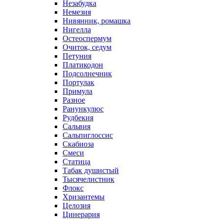
Незабудка
Немезия
Нивянник, ромашка
Нигелла
Остеоспермум
Очиток, седум
Петуния
Платикодон
Подсолнечник
Портулак
Примула
Разное
Ранункулюс
Рудбекия
Сальвия
Сальпиглоссис
Скабиоза
Смеси
Статица
Табак душистый
Тысячелистник
Флокс
Хризантемы
Целозия
Цинерария