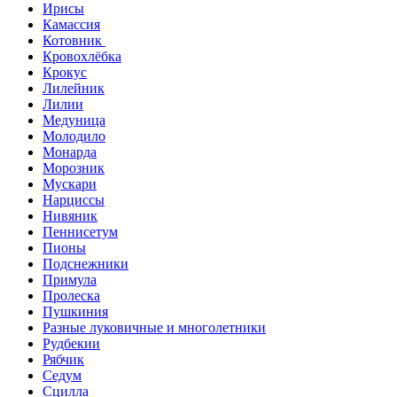
Ирисы
Камассия
Котовник
Кровохлёбка
Крокус
Лилейник
Лилии
Медуница
Молодило
Монарда
Морозник
Мускари
Нарциссы
Нивяник
Пеннисетум
Пионы
Подснежники
Примула
Пролеска
Пушкиния
Разные луковичные и многолетники
Рудбекии
Рябчик
Седум
Сцилла