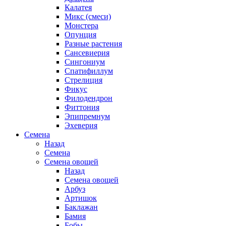
Калатея
Микс (смеси)
Монстера
Опунция
Разные растения
Сансевиерия
Сингониум
Спатифиллум
Стрелиция
Фикус
Филодендрон
Фиттония
Эпипремнум
Эхеверия
Семена
Назад
Семена
Семена овощей
Назад
Семена овощей
Арбуз
Артишок
Баклажан
Бамия
Бобы