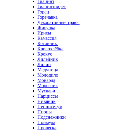
Гиацинт
Гиацинтоидес
Горец
Горечавка
Декоративные травы
Живучка
Ирисы
Камассия
Котовник
Кровохлёбка
Крокус
Лилейник
Лилии
Медуница
Молодило
Монарда
Морозник
Мускари
Нарциссы
Нивяник
Пеннисетум
Пионы
Подснежники
Примула
Пролеска