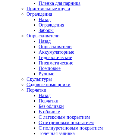
Пленка для парника
Приствольные круги
Ограждения
Назад
Ограждения
Заборы
Опрыскиватели
Назад
Опрыскиватели
Аккумуляторные
Гидравлические
Пневматические
Помповые
Ручные
Скульптуры
Садовые помощники
Перчатки
Назад
Перчатки
Без обливки
В обливке
С латексным покрытием
С нитриловым покрытием
С полиуретановым покрытием
Точечная заливка