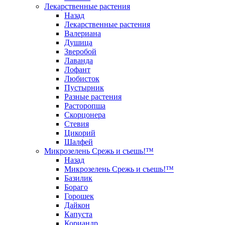
Лекарственные растения
Назад
Лекарственные растения
Валериана
Душица
Зверобой
Лаванда
Лофант
Любисток
Пустырник
Разные растения
Расторопша
Скорцонера
Стевия
Цикорий
Шалфей
Микрозелень Срежь и съешь!™
Назад
Микрозелень Срежь и съешь!™
Базилик
Бораго
Горошек
Дайкон
Капуста
Кориандр