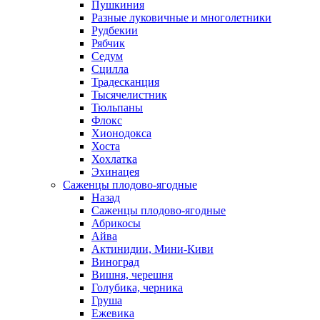
Пушкиния
Разные луковичные и многолетники
Рудбекии
Рябчик
Седум
Сцилла
Традесканция
Тысячелистник
Тюльпаны
Флокс
Хионодокса
Хоста
Хохлатка
Эхинацея
Саженцы плодово-ягодные
Назад
Саженцы плодово-ягодные
Абрикосы
Айва
Актинидии, Мини-Киви
Виноград
Вишня, черешня
Голубика, черника
Груша
Ежевика