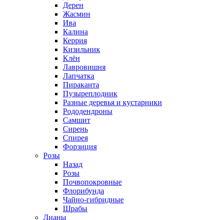
Дерен
Жасмин
Ива
Калина
Керрия
Кизильник
Клён
Лавровишня
Лапчатка
Пираканта
Пузыреплодник
Разные деревья и кустарники
Рододендроны
Самшит
Сирень
Спирея
Форзиция
Розы
Назад
Розы
Почвопокровные
Флорибунда
Чайно-гибридные
Шрабы
Лианы