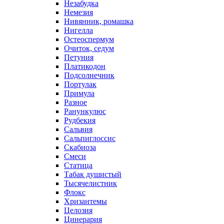
Незабудка
Немезия
Нивянник, ромашка
Нигелла
Остеоспермум
Очиток, седум
Петуния
Платикодон
Подсолнечник
Портулак
Примула
Разное
Ранункулюс
Рудбекия
Сальвия
Сальпиглоссис
Скабиоза
Смеси
Статица
Табак душистый
Тысячелистник
Флокс
Хризантемы
Целозия
Цинерария