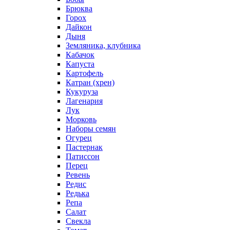
Брюква
Горох
Дайкон
Дыня
Земляника, клубника
Кабачок
Капуста
Картофель
Катран (хрен)
Кукуруза
Лагенария
Лук
Морковь
Наборы семян
Огурец
Пастернак
Патиссон
Перец
Ревень
Редис
Редька
Репа
Салат
Свекла