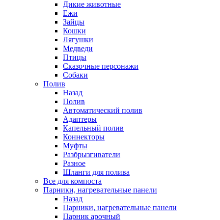
Дикие животные
Ежи
Зайцы
Кошки
Лягушки
Медведи
Птицы
Сказочные персонажи
Собаки
Полив
Назад
Полив
Автоматический полив
Адаптеры
Капельный полив
Коннекторы
Муфты
Разбрызгиватели
Разное
Шланги для полива
Все для компоста
Парники, нагревательные панели
Назад
Парники, нагревательные панели
Парник арочный