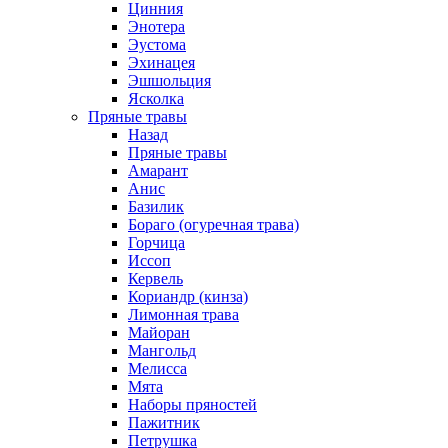
Цинния
Энотера
Эустома
Эхинацея
Эшшольция
Ясколка
Пряные травы
Назад
Пряные травы
Амарант
Анис
Базилик
Бораго (огуречная трава)
Горчица
Иссоп
Кервель
Кориандр (кинза)
Лимонная трава
Майоран
Мангольд
Мелисса
Мята
Наборы пряностей
Пажитник
Петрушка