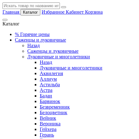
Главная
Избранное
Кабинет
Корзина
Каталог
Каталог
%
Горячие цены
Саженцы и луковичные
Назад
Саженцы и луковичные
Луковичные и многолетники
Назад
Луковичные и многолетники
Аквилегия
Аллиум
Астильба
Астра
Бадан
Барвинок
Безвременник
Белоцветник
Вейник
Вероника
Гейхера
Герань