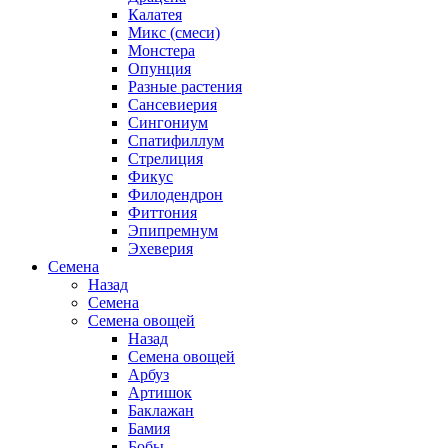
Калатея
Микс (смеси)
Монстера
Опунция
Разные растения
Сансевиерия
Сингониум
Спатифиллум
Стрелиция
Фикус
Филодендрон
Фиттония
Эпипремнум
Эхеверия
Семена
Назад
Семена
Семена овощей
Назад
Семена овощей
Арбуз
Артишок
Баклажан
Бамия
Бобы