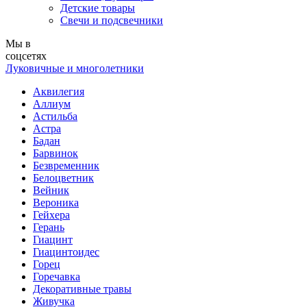
Детские товары
Свечи и подсвечники
Мы в
соцсетях
Луковичные и многолетники
Аквилегия
Аллиум
Астильба
Астра
Бадан
Барвинок
Безвременник
Белоцветник
Вейник
Вероника
Гейхера
Герань
Гиацинт
Гиацинтоидес
Горец
Горечавка
Декоративные травы
Живучка