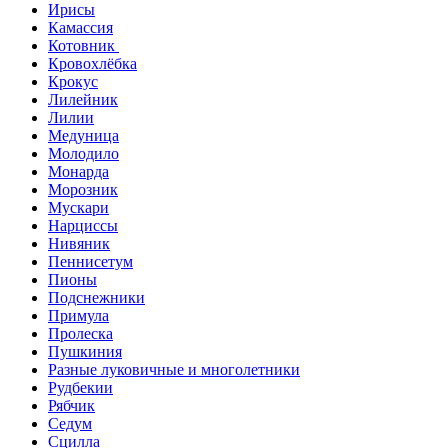
Ирисы
Камассия
Котовник
Кровохлёбка
Крокус
Лилейник
Лилии
Медуница
Молодило
Монарда
Морозник
Мускари
Нарциссы
Нивяник
Пеннисетум
Пионы
Подснежники
Примула
Пролеска
Пушкиния
Разные луковичные и многолетники
Рудбекии
Рябчик
Седум
Сцилла