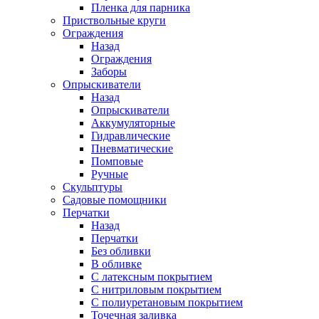
Пленка для парника
Приствольные круги
Ограждения
Назад
Ограждения
Заборы
Опрыскиватели
Назад
Опрыскиватели
Аккумуляторные
Гидравлические
Пневматические
Помповые
Ручные
Скульптуры
Садовые помощники
Перчатки
Назад
Перчатки
Без обливки
В обливке
С латексным покрытием
С нитриловым покрытием
С полиуретановым покрытием
Точечная заливка