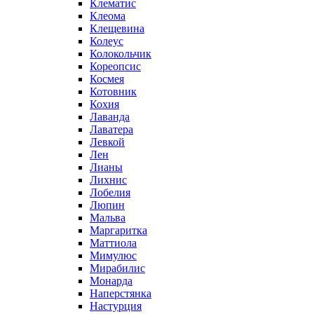
Клематис
Клеома
Клещевина
Колеус
Колокольчик
Кореопсис
Космея
Котовник
Кохия
Лаванда
Лаватера
Левкой
Лен
Лианы
Лихнис
Лобелия
Люпин
Мальва
Маргаритка
Маттиола
Мимулюс
Мирабилис
Монарда
Наперстянка
Настурция