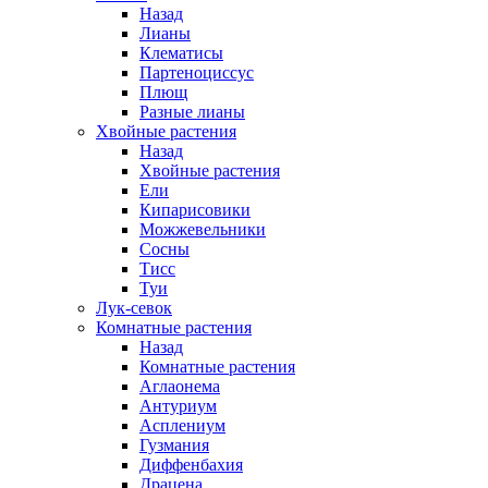
Назад
Лианы
Клематисы
Партеноциссус
Плющ
Разные лианы
Хвойные растения
Назад
Хвойные растения
Ели
Кипарисовики
Можжевельники
Сосны
Тисс
Туи
Лук-севок
Комнатные растения
Назад
Комнатные растения
Аглаонема
Антуриум
Асплениум
Гузмания
Диффенбахия
Драцена