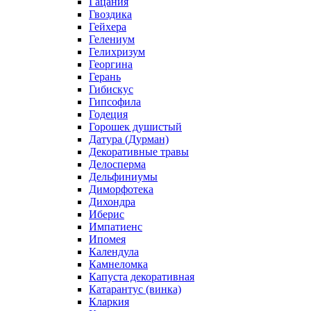
Гацания
Гвоздика
Гейхера
Гелениум
Гелихризум
Георгина
Герань
Гибискус
Гипсофила
Годеция
Горошек душистый
Датура (Дурман)
Декоративные травы
Делосперма
Дельфиниумы
Диморфотека
Дихондра
Иберис
Импатиенс
Ипомея
Календула
Камнеломка
Капуста декоративная
Катарантус (винка)
Кларкия