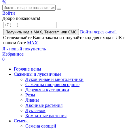
%
Войти
Добро пожаловать!
Войти через e-mail
Получить код в MAX, Telegram или СМС
Отслеживайте Ваши заказы и получайте код для входа в ЛК в
нашем боте
MAX
Я - новый покупатель
Избранное
0
Горячие цены
Саженцы и луковичные
Луковичные и многолетники
Саженцы плодово-ягодные
Деревья и кустарники
Розы
Лианы
Хвойные растения
Лук-севок
Комнатные растения
Семена
Семена овощей