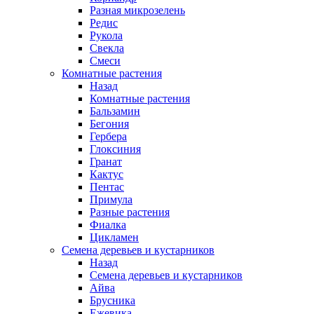
Разная микрозелень
Редис
Рукола
Свекла
Смеси
Комнатные растения
Назад
Комнатные растения
Бальзамин
Бегония
Гербера
Глоксиния
Гранат
Кактус
Пентас
Примула
Разные растения
Фиалка
Цикламен
Семена деревьев и кустарников
Назад
Семена деревьев и кустарников
Айва
Брусника
Ежевика