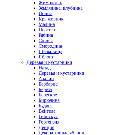
Жимолость
Земляника, клубника
Йошта
Крыжовник
Малина
Персики
Рябина
Сливы
Смородина
Шелковица
Яблони
Деревья и кустарники
Назад
Деревья и кустарники
Азалии
Барбарис
Береза
Бересклет
Бирючина
Будлея
Вейгела
Гибискус
Гортензия
Дейция
Декоративные яблони