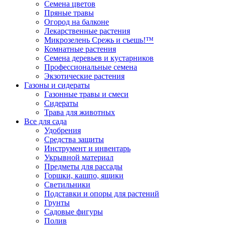
Семена цветов
Пряные травы
Огород на балконе
Лекарственные растения
Микрозелень Срежь и съешь!™
Комнатные растения
Семена деревьев и кустарников
Профессиональные семена
Экзотические растения
Газоны и сидераты
Газонные травы и смеси
Сидераты
Трава для животных
Все для сада
Удобрения
Средства защиты
Инструмент и инвентарь
Укрывной материал
Предметы для рассады
Горшки, кашпо, ящики
Светильники
Подставки и опоры для растений
Грунты
Садовые фигуры
Полив