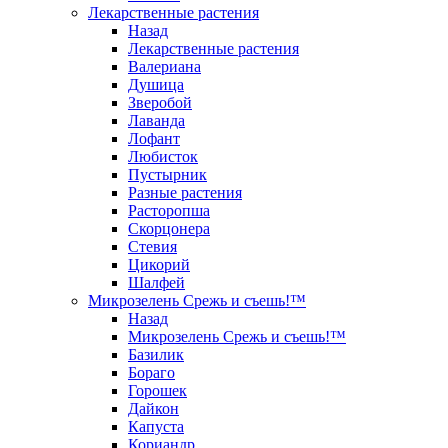
Лекарственные растения
Назад
Лекарственные растения
Валериана
Душица
Зверобой
Лаванда
Лофант
Любисток
Пустырник
Разные растения
Расторопша
Скорцонера
Стевия
Цикорий
Шалфей
Микрозелень Срежь и съешь!™
Назад
Микрозелень Срежь и съешь!™
Базилик
Бораго
Горошек
Дайкон
Капуста
Кориандр