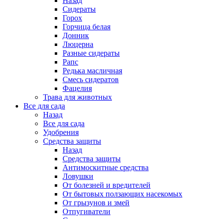
Назад
Сидераты
Горох
Горчица белая
Донник
Люцерна
Разные сидераты
Рапс
Редька масличная
Смесь сидератов
Фацелия
Трава для животных
Все для сада
Назад
Все для сада
Удобрения
Средства защиты
Назад
Средства защиты
Антимоскитные средства
Ловушки
От болезней и вредителей
От бытовых ползающих насекомых
От грызунов и змей
Отпугиватели