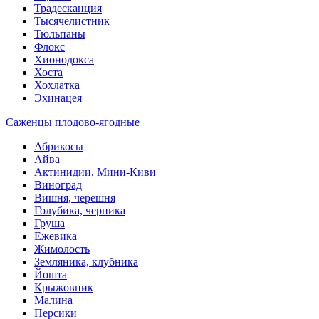
Традесканция
Тысячелистник
Тюльпаны
Флокс
Хионодокса
Хоста
Хохлатка
Эхинацея
Саженцы плодово-ягодные
Абрикосы
Айва
Актинидии, Мини-Киви
Виноград
Вишня, черешня
Голубика, черника
Груша
Ежевика
Жимолость
Земляника, клубника
Йошта
Крыжовник
Малина
Персики