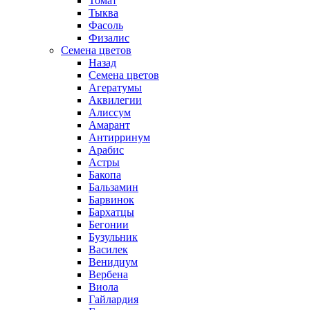
Томат
Тыква
Фасоль
Физалис
Семена цветов
Назад
Семена цветов
Агератумы
Аквилегии
Алиссум
Амарант
Антирринум
Арабис
Астры
Бакопа
Бальзамин
Барвинок
Бархатцы
Бегонии
Бузульник
Василек
Венидиум
Вербена
Виола
Гайлардия