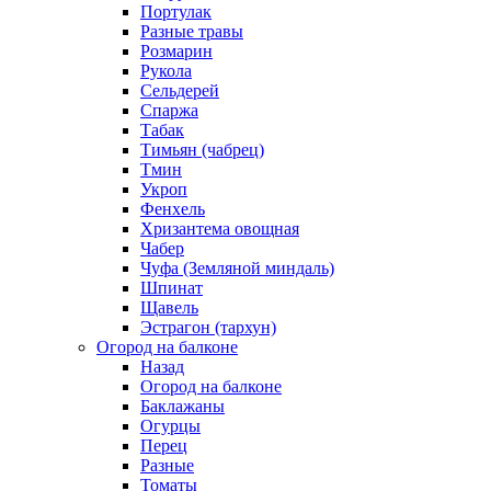
Портулак
Разные травы
Розмарин
Рукола
Сельдерей
Спаржа
Табак
Тимьян (чабрец)
Тмин
Укроп
Фенхель
Хризантема овощная
Чабер
Чуфа (Земляной миндаль)
Шпинат
Щавель
Эстрагон (тархун)
Огород на балконе
Назад
Огород на балконе
Баклажаны
Огурцы
Перец
Разные
Томаты