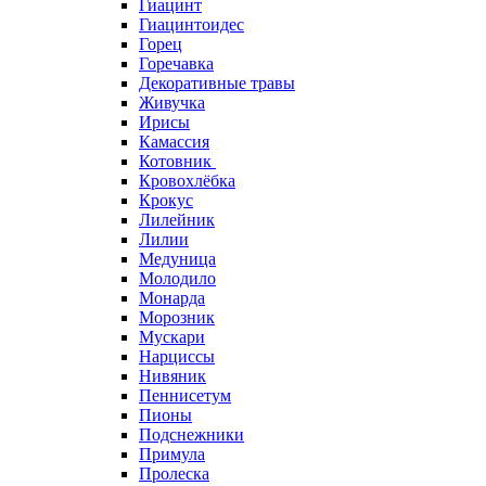
Гиацинт
Гиацинтоидес
Горец
Горечавка
Декоративные травы
Живучка
Ирисы
Камассия
Котовник
Кровохлёбка
Крокус
Лилейник
Лилии
Медуница
Молодило
Монарда
Морозник
Мускари
Нарциссы
Нивяник
Пеннисетум
Пионы
Подснежники
Примула
Пролеска