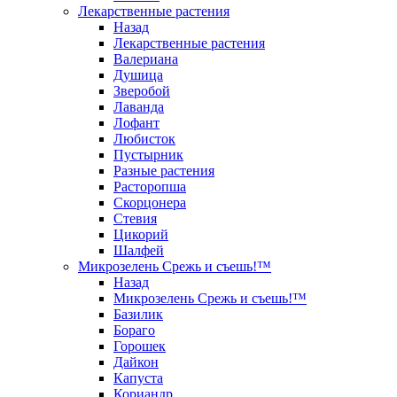
Лекарственные растения
Назад
Лекарственные растения
Валериана
Душица
Зверобой
Лаванда
Лофант
Любисток
Пустырник
Разные растения
Расторопша
Скорцонера
Стевия
Цикорий
Шалфей
Микрозелень Срежь и съешь!™
Назад
Микрозелень Срежь и съешь!™
Базилик
Бораго
Горошек
Дайкон
Капуста
Кориандр