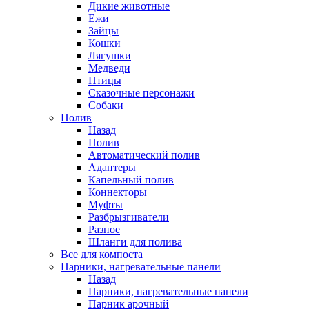
Дикие животные
Ежи
Зайцы
Кошки
Лягушки
Медведи
Птицы
Сказочные персонажи
Собаки
Полив
Назад
Полив
Автоматический полив
Адаптеры
Капельный полив
Коннекторы
Муфты
Разбрызгиватели
Разное
Шланги для полива
Все для компоста
Парники, нагревательные панели
Назад
Парники, нагревательные панели
Парник арочный