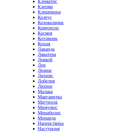
Клематис
Клеома
Клещевина
Колеус
Колокольчик
Кореопсис
Космея
Котовник
Кохия
Лаванда
Лаватера
Левкой
Лен
Лианы
Лихнис
Лобелия
Люпин
Мальва
Маргаритка
Маттиола
Мимулюс
Мирабилис
Монарда
Наперстянка
Настурция