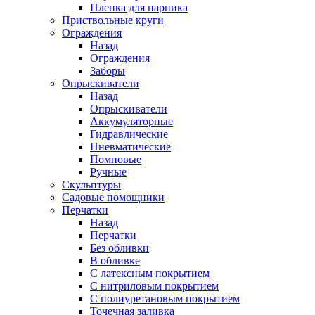
Пленка для парника
Приствольные круги
Ограждения
Назад
Ограждения
Заборы
Опрыскиватели
Назад
Опрыскиватели
Аккумуляторные
Гидравлические
Пневматические
Помповые
Ручные
Скульптуры
Садовые помощники
Перчатки
Назад
Перчатки
Без обливки
В обливке
С латексным покрытием
С нитриловым покрытием
С полиуретановым покрытием
Точечная заливка