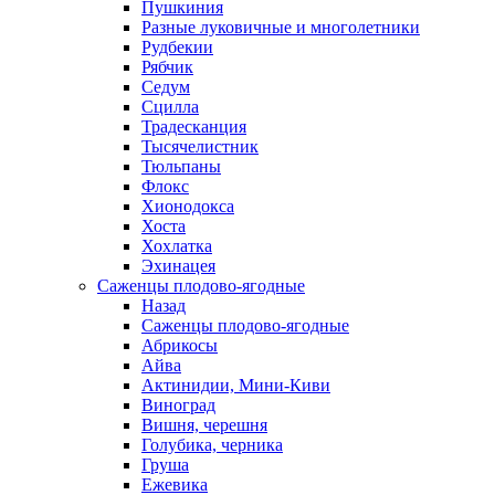
Пушкиния
Разные луковичные и многолетники
Рудбекии
Рябчик
Седум
Сцилла
Традесканция
Тысячелистник
Тюльпаны
Флокс
Хионодокса
Хоста
Хохлатка
Эхинацея
Саженцы плодово-ягодные
Назад
Саженцы плодово-ягодные
Абрикосы
Айва
Актинидии, Мини-Киви
Виноград
Вишня, черешня
Голубика, черника
Груша
Ежевика