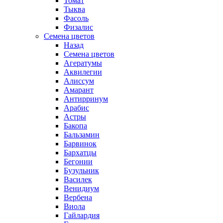
Томат
Тыква
Фасоль
Физалис
Семена цветов
Назад
Семена цветов
Агератумы
Аквилегии
Алиссум
Амарант
Антирринум
Арабис
Астры
Бакопа
Бальзамин
Барвинок
Бархатцы
Бегонии
Бузульник
Василек
Венидиум
Вербена
Виола
Гайлардия