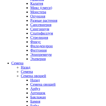
Калатея
Микс (смеси)
Монстера
Опунция
Разные растения
Сансевиерия
Сингониум
Спатифиллум
Стрелиция
Фикус
Филодендрон
Фиттония
Эпипремнум
Эхеверия
Семена
Назад
Семена
Семена овощей
Назад
Семена овощей
Арбуз
Артишок
Баклажан
Бамия
Бобы