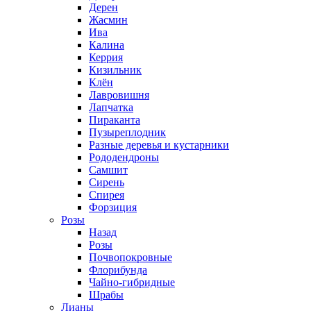
Дерен
Жасмин
Ива
Калина
Керрия
Кизильник
Клён
Лавровишня
Лапчатка
Пираканта
Пузыреплодник
Разные деревья и кустарники
Рододендроны
Самшит
Сирень
Спирея
Форзиция
Розы
Назад
Розы
Почвопокровные
Флорибунда
Чайно-гибридные
Шрабы
Лианы