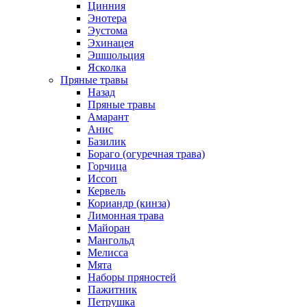
Цинния
Энотера
Эустома
Эхинацея
Эшшольция
Ясколка
Пряные травы
Назад
Пряные травы
Амарант
Анис
Базилик
Бораго (огуречная трава)
Горчица
Иссоп
Кервель
Кориандр (кинза)
Лимонная трава
Майоран
Мангольд
Мелисса
Мята
Наборы пряностей
Пажитник
Петрушка