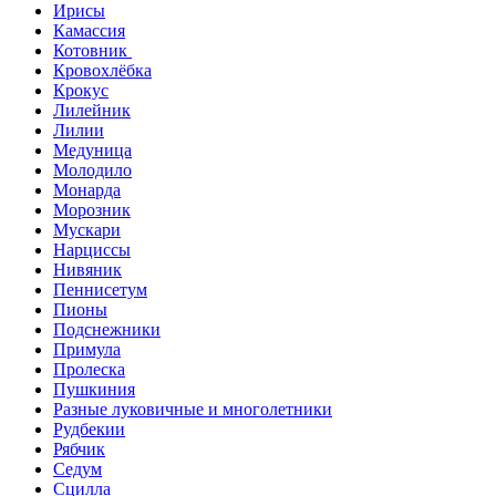
Ирисы
Камассия
Котовник
Кровохлёбка
Крокус
Лилейник
Лилии
Медуница
Молодило
Монарда
Морозник
Мускари
Нарциссы
Нивяник
Пеннисетум
Пионы
Подснежники
Примула
Пролеска
Пушкиния
Разные луковичные и многолетники
Рудбекии
Рябчик
Седум
Сцилла