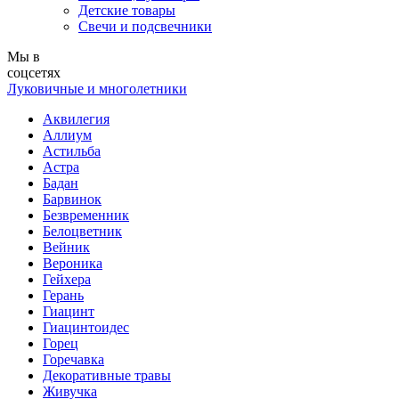
Детские товары
Свечи и подсвечники
Мы в
соцсетях
Луковичные и многолетники
Аквилегия
Аллиум
Астильба
Астра
Бадан
Барвинок
Безвременник
Белоцветник
Вейник
Вероника
Гейхера
Герань
Гиацинт
Гиацинтоидес
Горец
Горечавка
Декоративные травы
Живучка