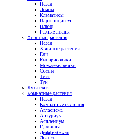
Назад
Лианы
Клематисы
Партеноциссус
Плющ
Разные лианы
Хвойные растения
Назад
Хвойные растения
Ели
Кипарисовики
Можжевельники
Сосны
Тисс
Туи
Лук-севок
Комнатные растения
Назад
Комнатные растения
Аглаонема
Антуриум
Асплениум
Гузмания
Диффенбахия
Драцена