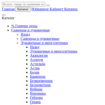
Главная
Избранное
Кабинет
Корзина
Каталог
Каталог
%
Горячие цены
Саженцы и луковичные
Назад
Саженцы и луковичные
Луковичные и многолетники
Назад
Луковичные и многолетники
Аквилегия
Аллиум
Астильба
Астра
Бадан
Барвинок
Безвременник
Белоцветник
Вейник
Вероника
Гейхера
Герань