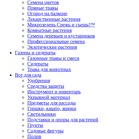
Семена цветов
Пряные травы
Огород на балконе
Лекарственные растения
Микрозелень Срежь и съешь!™
Комнатные растения
Семена деревьев и кустарников
Профессиональные семена
Экзотические растения
Газоны и сидераты
Газонные травы и смеси
Сидераты
Трава для животных
Все для сада
Удобрения
Средства защиты
Инструмент и инвентарь
Укрывной материал
Предметы для рассады
Горшки, кашпо, ящики
Светильники
Подставки и опоры для растений
Грунты
Садовые фигуры
Полив