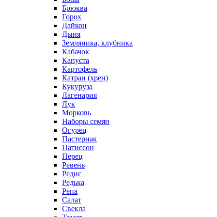
Брюква
Горох
Дайкон
Дыня
Земляника, клубника
Кабачок
Капуста
Картофель
Катран (хрен)
Кукуруза
Лагенария
Лук
Морковь
Наборы семян
Огурец
Пастернак
Патиссон
Перец
Ревень
Редис
Редька
Репа
Салат
Свекла