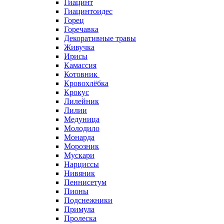
Гиацинт
Гиацинтоидес
Горец
Горечавка
Декоративные травы
Живучка
Ирисы
Камассия
Котовник
Кровохлёбка
Крокус
Лилейник
Лилии
Медуница
Молодило
Монарда
Морозник
Мускари
Нарциссы
Нивяник
Пеннисетум
Пионы
Подснежники
Примула
Пролеска