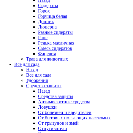
Назад
Сидераты
Горох
Горчица белая
Донник
Люцерна
Разные сидераты
Рапс
Редька масличная
Смесь сидератов
Фацелия
Трава для животных
Все для сада
Назад
Все для сада
Удобрения
Средства защиты
Назад
Средства защиты
Антимоскитные средства
Ловушки
От болезней и вредителей
От бытовых ползающих насекомых
От грызунов и змей
Отпугиватели