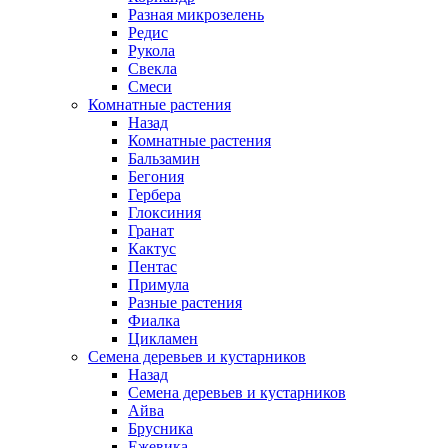
Разная микрозелень
Редис
Рукола
Свекла
Смеси
Комнатные растения
Назад
Комнатные растения
Бальзамин
Бегония
Гербера
Глоксиния
Гранат
Кактус
Пентас
Примула
Разные растения
Фиалка
Цикламен
Семена деревьев и кустарников
Назад
Семена деревьев и кустарников
Айва
Брусника
Ежевика