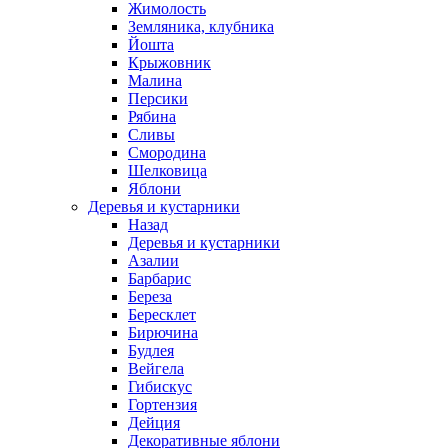
Жимолость
Земляника, клубника
Йошта
Крыжовник
Малина
Персики
Рябина
Сливы
Смородина
Шелковица
Яблони
Деревья и кустарники
Назад
Деревья и кустарники
Азалии
Барбарис
Береза
Бересклет
Бирючина
Будлея
Вейгела
Гибискус
Гортензия
Дейция
Декоративные яблони