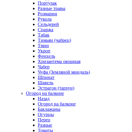
Портулак
Разные травы
Розмарин
Рукола
Сельдерей
Спаржа
Табак
Тимьян (чабрец)
Тмин
Укроп
Фенхель
Хризантема овощная
Чабер
Чуфа (Земляной миндаль)
Шпинат
Щавель
Эстрагон (тархун)
Огород на балконе
Назад
Огород на балконе
Баклажаны
Огурцы
Перец
Разные
Томаты