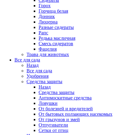
Сидераты
Горох
Горчица белая
Донник
Люцерна
Разные сидераты
Рапс
Редька масличная
Смесь сидератов
Фацелия
Трава для животных
Все для сада
Назад
Все для сада
Удобрения
Средства защиты
Назад
Средства защиты
Антимоскитные средства
Ловушки
От болезней и вредителей
От бытовых ползающих насекомых
От грызунов и змей
Отпугиватели
Сетки от птиц