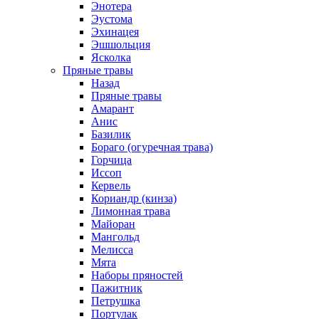
Энотера
Эустома
Эхинацея
Эшшольция
Ясколка
Пряные травы
Назад
Пряные травы
Амарант
Анис
Базилик
Бораго (огуречная трава)
Горчица
Иссоп
Кервель
Кориандр (кинза)
Лимонная трава
Майоран
Мангольд
Мелисса
Мята
Наборы пряностей
Пажитник
Петрушка
Портулак