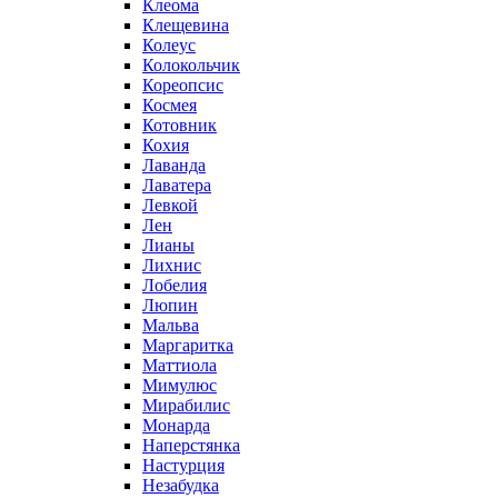
Клеома
Клещевина
Колеус
Колокольчик
Кореопсис
Космея
Котовник
Кохия
Лаванда
Лаватера
Левкой
Лен
Лианы
Лихнис
Лобелия
Люпин
Мальва
Маргаритка
Маттиола
Мимулюс
Мирабилис
Монарда
Наперстянка
Настурция
Незабудка