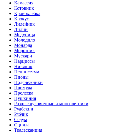
Камассия
Котовник
Кровохлёбка
Крокус
Лилейник
Лилии
Медуница
Молодило
Монарда
Морозник
Мускари
Нарциссы
Нивяник
Пеннисетум
Пионы
Подснежники
Примула
Пролеска
Пушкиния
Разные луковичные и многолетники
Рудбекии
Рябчик
Седум
Сцилла
Традесканция