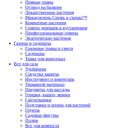
Пряные травы
Огород на балконе
Лекарственные растения
Микрозелень Срежь и съешь!™
Комнатные растения
Семена деревьев и кустарников
Профессиональные семена
Экзотические растения
Газоны и сидераты
Газонные травы и смеси
Сидераты
Трава для животных
Все для сада
Удобрения
Средства защиты
Инструмент и инвентарь
Укрывной материал
Предметы для рассады
Горшки, кашпо, ящики
Светильники
Подставки и опоры для растений
Грунты
Садовые фигуры
Полив
Все для компоста