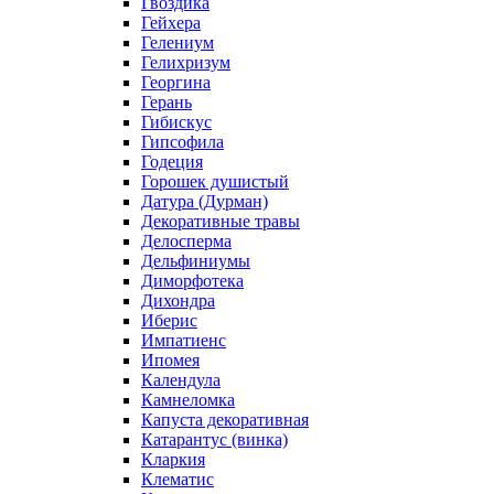
Гвоздика
Гейхера
Гелениум
Гелихризум
Георгина
Герань
Гибискус
Гипсофила
Годеция
Горошек душистый
Датура (Дурман)
Декоративные травы
Делосперма
Дельфиниумы
Диморфотека
Дихондра
Иберис
Импатиенс
Ипомея
Календула
Камнеломка
Капуста декоративная
Катарантус (винка)
Кларкия
Клематис