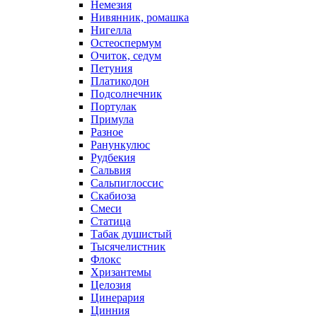
Немезия
Нивянник, ромашка
Нигелла
Остеоспермум
Очиток, седум
Петуния
Платикодон
Подсолнечник
Портулак
Примула
Разное
Ранункулюс
Рудбекия
Сальвия
Сальпиглоссис
Скабиоза
Смеси
Статица
Табак душистый
Тысячелистник
Флокс
Хризантемы
Целозия
Цинерария
Цинния