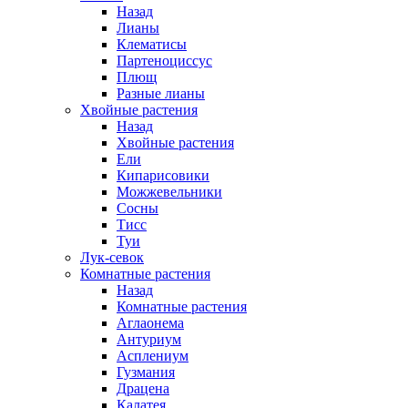
Назад
Лианы
Клематисы
Партеноциссус
Плющ
Разные лианы
Хвойные растения
Назад
Хвойные растения
Ели
Кипарисовики
Можжевельники
Сосны
Тисс
Туи
Лук-севок
Комнатные растения
Назад
Комнатные растения
Аглаонема
Антуриум
Асплениум
Гузмания
Драцена
Калатея