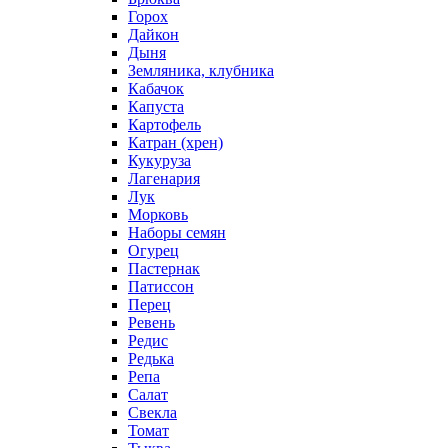
Горох
Дайкон
Дыня
Земляника, клубника
Кабачок
Капуста
Картофель
Катран (хрен)
Кукуруза
Лагенария
Лук
Морковь
Наборы семян
Огурец
Пастернак
Патиссон
Перец
Ревень
Редис
Редька
Репа
Салат
Свекла
Томат