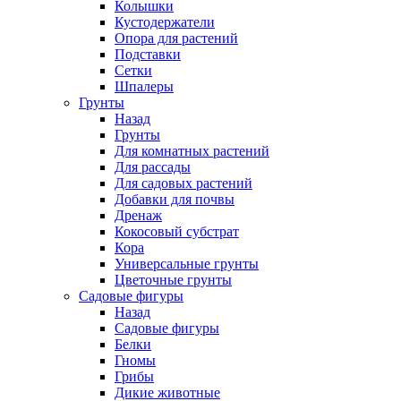
Колышки
Кустодержатели
Опора для растений
Подставки
Сетки
Шпалеры
Грунты
Назад
Грунты
Для комнатных растений
Для рассады
Для садовых растений
Добавки для почвы
Дренаж
Кокосовый субстрат
Кора
Универсальные грунты
Цветочные грунты
Садовые фигуры
Назад
Садовые фигуры
Белки
Гномы
Грибы
Дикие животные