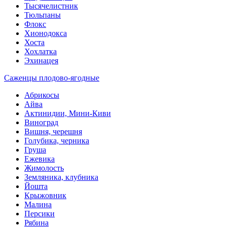
Тысячелистник
Тюльпаны
Флокс
Хионодокса
Хоста
Хохлатка
Эхинацея
Саженцы плодово-ягодные
Абрикосы
Айва
Актинидии, Мини-Киви
Виноград
Вишня, черешня
Голубика, черника
Груша
Ежевика
Жимолость
Земляника, клубника
Йошта
Крыжовник
Малина
Персики
Рябина