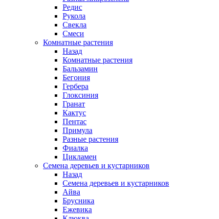
Редис
Рукола
Свекла
Смеси
Комнатные растения
Назад
Комнатные растения
Бальзамин
Бегония
Гербера
Глоксиния
Гранат
Кактус
Пентас
Примула
Разные растения
Фиалка
Цикламен
Семена деревьев и кустарников
Назад
Семена деревьев и кустарников
Айва
Брусника
Ежевика
Клюква