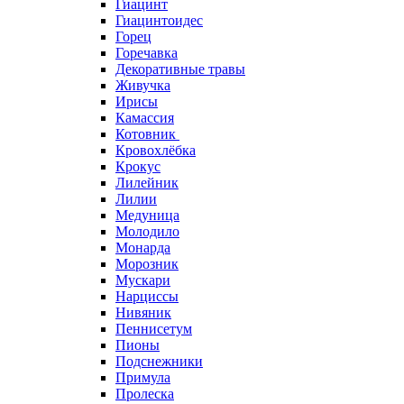
Гиацинт
Гиацинтоидес
Горец
Горечавка
Декоративные травы
Живучка
Ирисы
Камассия
Котовник
Кровохлёбка
Крокус
Лилейник
Лилии
Медуница
Молодило
Монарда
Морозник
Мускари
Нарциссы
Нивяник
Пеннисетум
Пионы
Подснежники
Примула
Пролеска