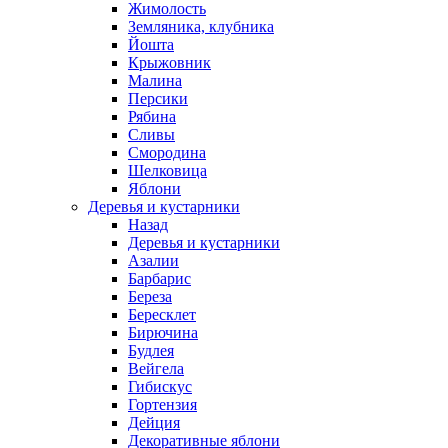
Жимолость
Земляника, клубника
Йошта
Крыжовник
Малина
Персики
Рябина
Сливы
Смородина
Шелковица
Яблони
Деревья и кустарники
Назад
Деревья и кустарники
Азалии
Барбарис
Береза
Бересклет
Бирючина
Будлея
Вейгела
Гибискус
Гортензия
Дейция
Декоративные яблони