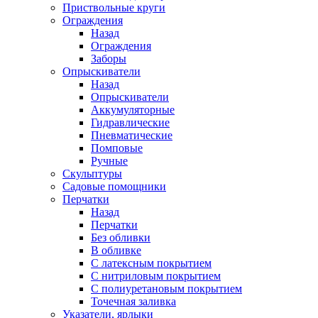
Приствольные круги
Ограждения
Назад
Ограждения
Заборы
Опрыскиватели
Назад
Опрыскиватели
Аккумуляторные
Гидравлические
Пневматические
Помповые
Ручные
Скульптуры
Садовые помощники
Перчатки
Назад
Перчатки
Без обливки
В обливке
С латексным покрытием
С нитриловым покрытием
С полиуретановым покрытием
Точечная заливка
Указатели, ярлыки