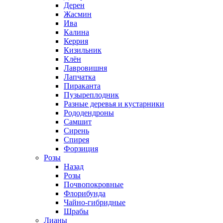
Дерен
Жасмин
Ива
Калина
Керрия
Кизильник
Клён
Лавровишня
Лапчатка
Пираканта
Пузыреплодник
Разные деревья и кустарники
Рододендроны
Самшит
Сирень
Спирея
Форзиция
Розы
Назад
Розы
Почвопокровные
Флорибунда
Чайно-гибридные
Шрабы
Лианы