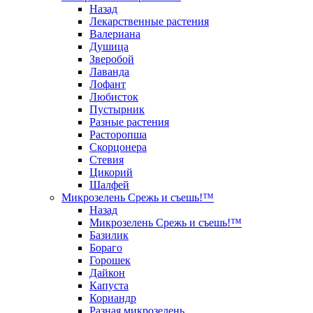
Назад
Лекарственные растения
Валериана
Душица
Зверобой
Лаванда
Лофант
Любисток
Пустырник
Разные растения
Расторопша
Скорцонера
Стевия
Цикорий
Шалфей
Микрозелень Срежь и съешь!™
Назад
Микрозелень Срежь и съешь!™
Базилик
Бораго
Горошек
Дайкон
Капуста
Кориандр
Разная микрозелень