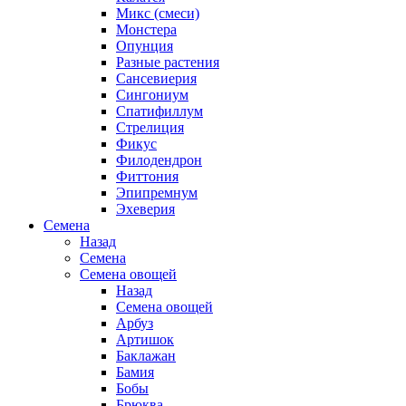
Микс (смеси)
Монстера
Опунция
Разные растения
Сансевиерия
Сингониум
Спатифиллум
Стрелиция
Фикус
Филодендрон
Фиттония
Эпипремнум
Эхеверия
Семена
Назад
Семена
Семена овощей
Назад
Семена овощей
Арбуз
Артишок
Баклажан
Бамия
Бобы
Брюква