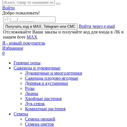
Войти
Добро пожаловать!
Войти через e-mail
Получить код в MAX, Telegram или СМС
Отслеживайте Ваши заказы и получайте код для входа в ЛК в
нашем боте
MAX
Я - новый покупатель
Избранное
0
Горячие цены
Саженцы и луковичные
Луковичные и многолетники
Саженцы плодово-ягодные
Деревья и кустарники
Розы
Лианы
Хвойные растения
Лук-севок
Комнатные растения
Семена
Семена овощей
Семена цветов