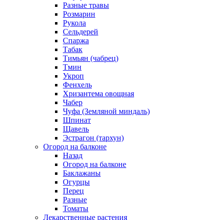
Разные травы
Розмарин
Рукола
Сельдерей
Спаржа
Табак
Тимьян (чабрец)
Тмин
Укроп
Фенхель
Хризантема овощная
Чабер
Чуфа (Земляной миндаль)
Шпинат
Щавель
Эстрагон (тархун)
Огород на балконе
Назад
Огород на балконе
Баклажаны
Огурцы
Перец
Разные
Томаты
Лекарственные растения