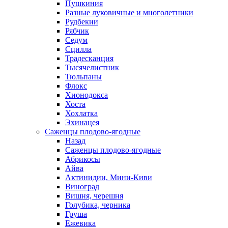
Пушкиния
Разные луковичные и многолетники
Рудбекии
Рябчик
Седум
Сцилла
Традесканция
Тысячелистник
Тюльпаны
Флокс
Хионодокса
Хоста
Хохлатка
Эхинацея
Саженцы плодово-ягодные
Назад
Саженцы плодово-ягодные
Абрикосы
Айва
Актинидии, Мини-Киви
Виноград
Вишня, черешня
Голубика, черника
Груша
Ежевика