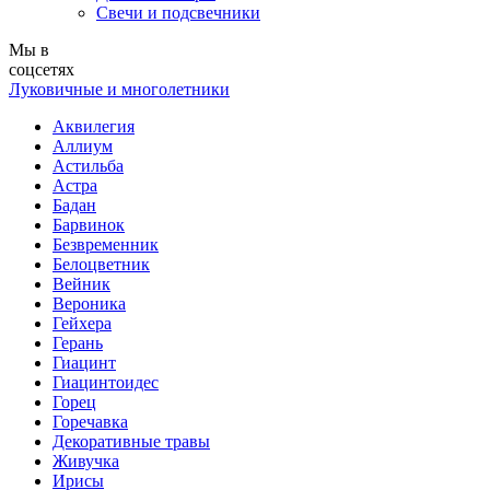
Свечи и подсвечники
Мы в
соцсетях
Луковичные и многолетники
Аквилегия
Аллиум
Астильба
Астра
Бадан
Барвинок
Безвременник
Белоцветник
Вейник
Вероника
Гейхера
Герань
Гиацинт
Гиацинтоидес
Горец
Горечавка
Декоративные травы
Живучка
Ирисы