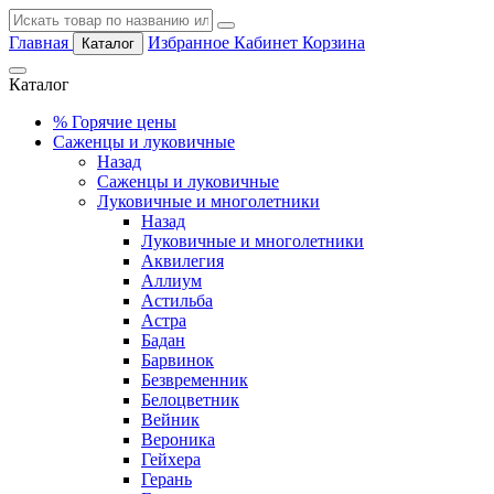
Главная
Избранное
Кабинет
Корзина
Каталог
Каталог
%
Горячие цены
Саженцы и луковичные
Назад
Саженцы и луковичные
Луковичные и многолетники
Назад
Луковичные и многолетники
Аквилегия
Аллиум
Астильба
Астра
Бадан
Барвинок
Безвременник
Белоцветник
Вейник
Вероника
Гейхера
Герань