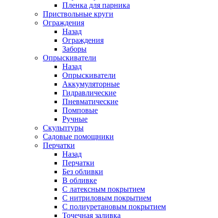
Пленка для парника
Приствольные круги
Ограждения
Назад
Ограждения
Заборы
Опрыскиватели
Назад
Опрыскиватели
Аккумуляторные
Гидравлические
Пневматические
Помповые
Ручные
Скульптуры
Садовые помощники
Перчатки
Назад
Перчатки
Без обливки
В обливке
С латексным покрытием
С нитриловым покрытием
С полиуретановым покрытием
Точечная заливка