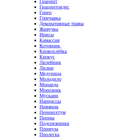
Гиацинт
Гиацинтоидес
Горец
Горечавка
Декоративные травы
Живучка
Ирисы
Камассия
Котовник
Кровохлёбка
Крокус
Лилейник
Лилии
Медуница
Молодило
Монарда
Морозник
Мускари
Нарциссы
Нивяник
Пеннисетум
Пионы
Подснежники
Примула
Пролеска