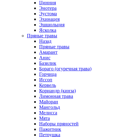
Цинния
Энотера
Эустома
Эхинацея
Эшшольция
Ясколка
Пряные травы
Назад
Пряные травы
Амарант
Анис
Базилик
Бораго (огуречная трава)
Горчица
Иссоп
Кервель
Кориандр (кинза)
Лимонная трава
Майоран
Мангольд
Мелисса
Мята
Наборы пряностей
Пажитник
Петрушка