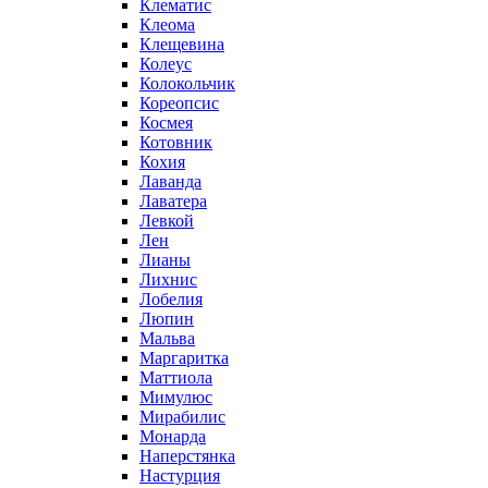
Клематис
Клеома
Клещевина
Колеус
Колокольчик
Кореопсис
Космея
Котовник
Кохия
Лаванда
Лаватера
Левкой
Лен
Лианы
Лихнис
Лобелия
Люпин
Мальва
Маргаритка
Маттиола
Мимулюс
Мирабилис
Монарда
Наперстянка
Настурция