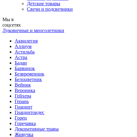
Детские товары
Свечи и подсвечники
Мы в
соцсетях
Луковичные и многолетники
Аквилегия
Аллиум
Астильба
Астра
Бадан
Барвинок
Безвременник
Белоцветник
Вейник
Вероника
Гейхера
Герань
Гиацинт
Гиацинтоидес
Горец
Горечавка
Декоративные травы
Живучка