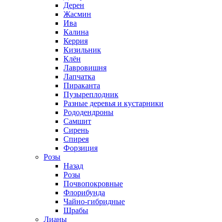
Дерен
Жасмин
Ива
Калина
Керрия
Кизильник
Клён
Лавровишня
Лапчатка
Пираканта
Пузыреплодник
Разные деревья и кустарники
Рододендроны
Самшит
Сирень
Спирея
Форзиция
Розы
Назад
Розы
Почвопокровные
Флорибунда
Чайно-гибридные
Шрабы
Лианы