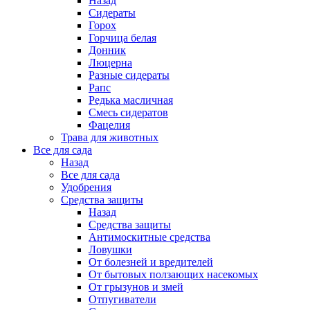
Назад
Сидераты
Горох
Горчица белая
Донник
Люцерна
Разные сидераты
Рапс
Редька масличная
Смесь сидератов
Фацелия
Трава для животных
Все для сада
Назад
Все для сада
Удобрения
Средства защиты
Назад
Средства защиты
Антимоскитные средства
Ловушки
От болезней и вредителей
От бытовых ползающих насекомых
От грызунов и змей
Отпугиватели