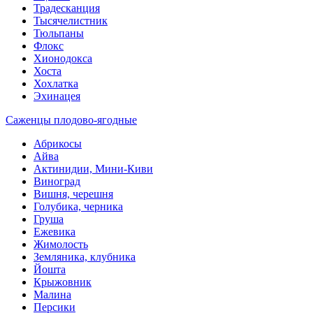
Традесканция
Тысячелистник
Тюльпаны
Флокс
Хионодокса
Хоста
Хохлатка
Эхинацея
Саженцы плодово-ягодные
Абрикосы
Айва
Актинидии, Мини-Киви
Виноград
Вишня, черешня
Голубика, черника
Груша
Ежевика
Жимолость
Земляника, клубника
Йошта
Крыжовник
Малина
Персики