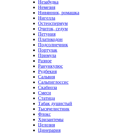
Незабудка
Немезия
Нивянник, ромашка
Нигелла
Остеоспермум
Очиток, седум
Петуния
Платикодон
Подсолнечник
Портулак
Примула
Разное
Ранункулюс
Рудбекия
Сальвия
Сальпиглоссис
Скабиоза
Смеси
Статица
Табак душистый
Тысячелистник
Флокс
Хризантемы
Целозия
Цинерария