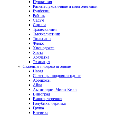
Пушкиния
Разные луковичные и многолетники
Рудбекии
Рябчик
Седум
Сцилла
Традесканция
Тысячелистник
Тюльпаны
Флокс
Хионодокса
Хоста
Хохлатка
Эхинацея
Саженцы плодово-ягодные
Назад
Саженцы плодово-ягодные
Абрикосы
Айва
Актинидии, Мини-Киви
Виноград
Вишня, черешня
Голубика, черника
Груша
Ежевика