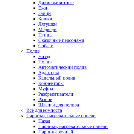
Дикие животные
Ежи
Зайцы
Кошки
Лягушки
Медведи
Птицы
Сказочные персонажи
Собаки
Полив
Назад
Полив
Автоматический полив
Адаптеры
Капельный полив
Коннекторы
Муфты
Разбрызгиватели
Разное
Шланги для полива
Все для компоста
Парники, нагревательные панели
Назад
Парники, нагревательные панели
Парник арочный