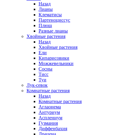
Назад
Лианы
Клематисы
Партеноциссус
Плющ
Разные лианы
Хвойные растения
Назад
Хвойные растения
Ели
Кипарисовики
Можжевельники
Сосны
Тисс
Туи
Лук-севок
Комнатные растения
Назад
Комнатные растения
Аглаонема
Антуриум
Асплениум
Гузмания
Диффенбахия
Драцена