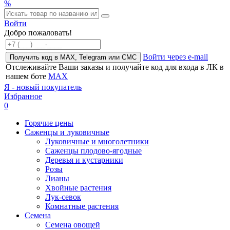
%
Войти
Добро пожаловать!
Войти через e-mail
Получить код в MAX, Telegram или СМС
Отслеживайте Ваши заказы и получайте код для входа в ЛК в
нашем боте
MAX
Я - новый покупатель
Избранное
0
Горячие цены
Саженцы и луковичные
Луковичные и многолетники
Саженцы плодово-ягодные
Деревья и кустарники
Розы
Лианы
Хвойные растения
Лук-севок
Комнатные растения
Семена
Семена овощей