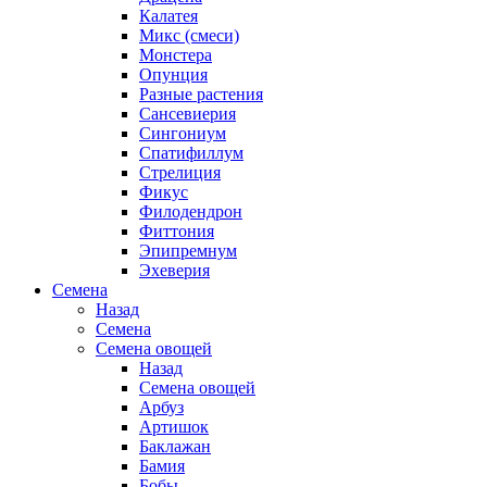
Калатея
Микс (смеси)
Монстера
Опунция
Разные растения
Сансевиерия
Сингониум
Спатифиллум
Стрелиция
Фикус
Филодендрон
Фиттония
Эпипремнум
Эхеверия
Семена
Назад
Семена
Семена овощей
Назад
Семена овощей
Арбуз
Артишок
Баклажан
Бамия
Бобы