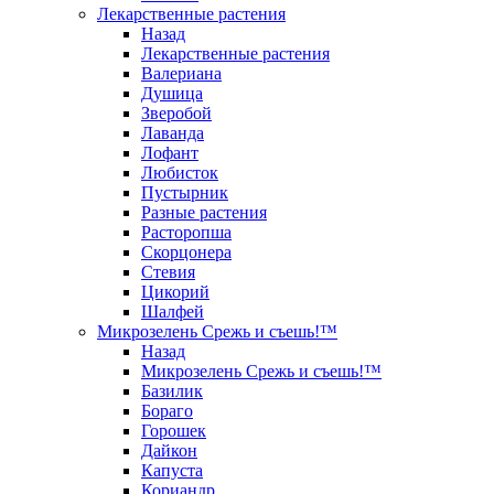
Лекарственные растения
Назад
Лекарственные растения
Валериана
Душица
Зверобой
Лаванда
Лофант
Любисток
Пустырник
Разные растения
Расторопша
Скорцонера
Стевия
Цикорий
Шалфей
Микрозелень Срежь и съешь!™
Назад
Микрозелень Срежь и съешь!™
Базилик
Бораго
Горошек
Дайкон
Капуста
Кориандр