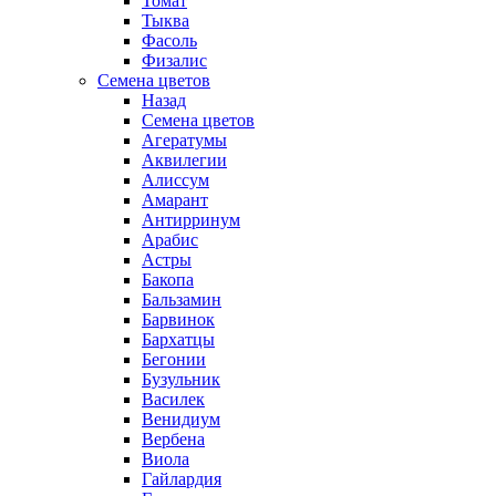
Томат
Тыква
Фасоль
Физалис
Семена цветов
Назад
Семена цветов
Агератумы
Аквилегии
Алиссум
Амарант
Антирринум
Арабис
Астры
Бакопа
Бальзамин
Барвинок
Бархатцы
Бегонии
Бузульник
Василек
Венидиум
Вербена
Виола
Гайлардия