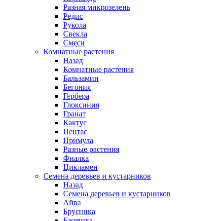
Разная микрозелень
Редис
Рукола
Свекла
Смеси
Комнатные растения
Назад
Комнатные растения
Бальзамин
Бегония
Гербера
Глоксиния
Гранат
Кактус
Пентас
Примула
Разные растения
Фиалка
Цикламен
Семена деревьев и кустарников
Назад
Семена деревьев и кустарников
Айва
Брусника
Ежевика