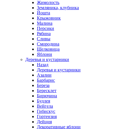
Жимолость
Земляника, клубника
Йошта
Крыжовник
Малина
Персики
Рябина
Сливы
Смородина
Шелковица
Яблони
Деревья и кустарники
Назад
Деревья и кустарники
Азалии
Барбарис
Береза
Бересклет
Бирючина
Будлея
Вейгела
Гибискус
Гортензия
Дейция
Декоративные яблони