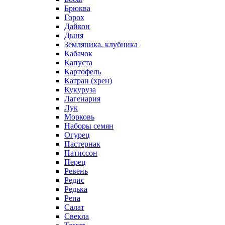
Брюква
Горох
Дайкон
Дыня
Земляника, клубника
Кабачок
Капуста
Картофель
Катран (хрен)
Кукуруза
Лагенария
Лук
Морковь
Наборы семян
Огурец
Пастернак
Патиссон
Перец
Ревень
Редис
Редька
Репа
Салат
Свекла