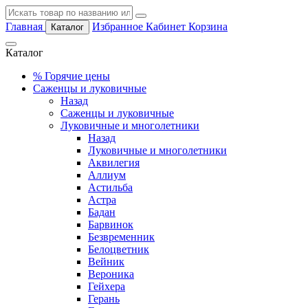
Главная
Избранное
Кабинет
Корзина
Каталог
Каталог
%
Горячие цены
Саженцы и луковичные
Назад
Саженцы и луковичные
Луковичные и многолетники
Назад
Луковичные и многолетники
Аквилегия
Аллиум
Астильба
Астра
Бадан
Барвинок
Безвременник
Белоцветник
Вейник
Вероника
Гейхера
Герань