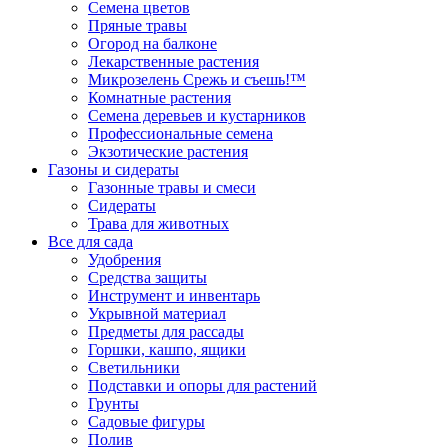
Семена цветов
Пряные травы
Огород на балконе
Лекарственные растения
Микрозелень Срежь и съешь!™
Комнатные растения
Семена деревьев и кустарников
Профессиональные семена
Экзотические растения
Газоны и сидераты
Газонные травы и смеси
Сидераты
Трава для животных
Все для сада
Удобрения
Средства защиты
Инструмент и инвентарь
Укрывной материал
Предметы для рассады
Горшки, кашпо, ящики
Светильники
Подставки и опоры для растений
Грунты
Садовые фигуры
Полив