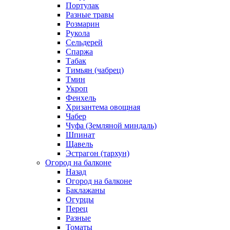
Портулак
Разные травы
Розмарин
Рукола
Сельдерей
Спаржа
Табак
Тимьян (чабрец)
Тмин
Укроп
Фенхель
Хризантема овощная
Чабер
Чуфа (Земляной миндаль)
Шпинат
Щавель
Эстрагон (тархун)
Огород на балконе
Назад
Огород на балконе
Баклажаны
Огурцы
Перец
Разные
Томаты