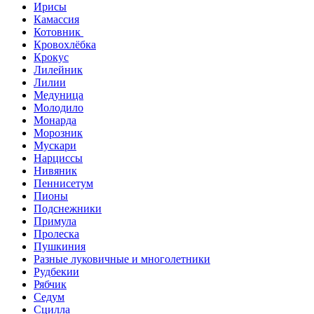
Ирисы
Камассия
Котовник
Кровохлёбка
Крокус
Лилейник
Лилии
Медуница
Молодило
Монарда
Морозник
Мускари
Нарциссы
Нивяник
Пеннисетум
Пионы
Подснежники
Примула
Пролеска
Пушкиния
Разные луковичные и многолетники
Рудбекии
Рябчик
Седум
Сцилла