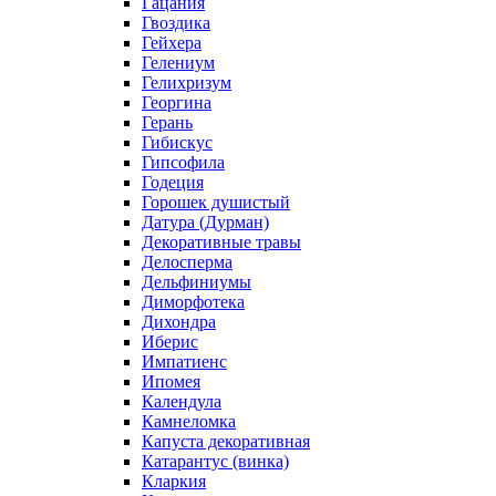
Гацания
Гвоздика
Гейхера
Гелениум
Гелихризум
Георгина
Герань
Гибискус
Гипсофила
Годеция
Горошек душистый
Датура (Дурман)
Декоративные травы
Делосперма
Дельфиниумы
Диморфотека
Дихондра
Иберис
Импатиенс
Ипомея
Календула
Камнеломка
Капуста декоративная
Катарантус (винка)
Кларкия