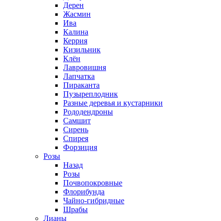
Дерен
Жасмин
Ива
Калина
Керрия
Кизильник
Клён
Лавровишня
Лапчатка
Пираканта
Пузыреплодник
Разные деревья и кустарники
Рододендроны
Самшит
Сирень
Спирея
Форзиция
Розы
Назад
Розы
Почвопокровные
Флорибунда
Чайно-гибридные
Шрабы
Лианы