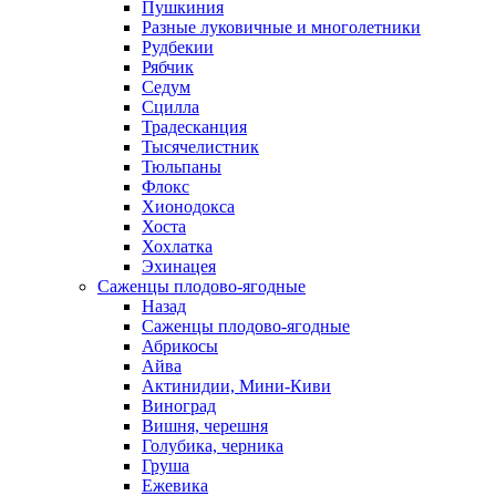
Пушкиния
Разные луковичные и многолетники
Рудбекии
Рябчик
Седум
Сцилла
Традесканция
Тысячелистник
Тюльпаны
Флокс
Хионодокса
Хоста
Хохлатка
Эхинацея
Саженцы плодово-ягодные
Назад
Саженцы плодово-ягодные
Абрикосы
Айва
Актинидии, Мини-Киви
Виноград
Вишня, черешня
Голубика, черника
Груша
Ежевика