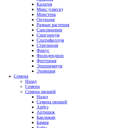
Калатея
Микс (смеси)
Монстера
Опунция
Разные растения
Сансевиерия
Сингониум
Спатифиллум
Стрелиция
Фикус
Филодендрон
Фиттония
Эпипремнум
Эхеверия
Семена
Назад
Семена
Семена овощей
Назад
Семена овощей
Арбуз
Артишок
Баклажан
Бамия
Бобы