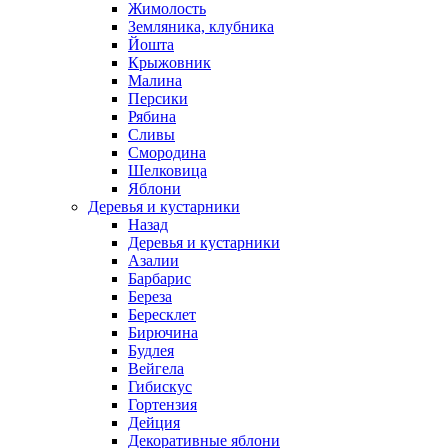
Жимолость
Земляника, клубника
Йошта
Крыжовник
Малина
Персики
Рябина
Сливы
Смородина
Шелковица
Яблони
Деревья и кустарники
Назад
Деревья и кустарники
Азалии
Барбарис
Береза
Бересклет
Бирючина
Будлея
Вейгела
Гибискус
Гортензия
Дейция
Декоративные яблони