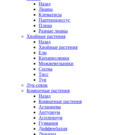
Назад
Лианы
Клематисы
Партеноциссус
Плющ
Разные лианы
Хвойные растения
Назад
Хвойные растения
Ели
Кипарисовики
Можжевельники
Сосны
Тисс
Туи
Лук-севок
Комнатные растения
Назад
Комнатные растения
Аглаонема
Антуриум
Асплениум
Гузмания
Диффенбахия
Драцена