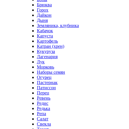
Брюква
Горох
Дайкон
Дыня
Земляника, клубника
Кабачок
Капуста
Картофель
Катран (хрен)
Кукуруза
Лагенария
Лук
Морковь
Наборы семян
Огурец
Пастернак
Патиссон
Перец
Ревень
Редис
Редька
Репа
Салат
Свекла