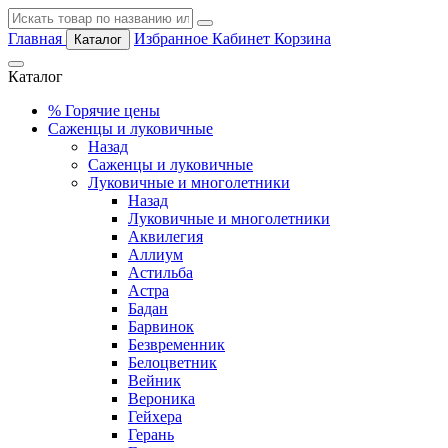
Главная
Избранное
Кабинет
Корзина
Каталог
Каталог
%
Горячие цены
Саженцы и луковичные
Назад
Саженцы и луковичные
Луковичные и многолетники
Назад
Луковичные и многолетники
Аквилегия
Аллиум
Астильба
Астра
Бадан
Барвинок
Безвременник
Белоцветник
Вейник
Вероника
Гейхера
Герань