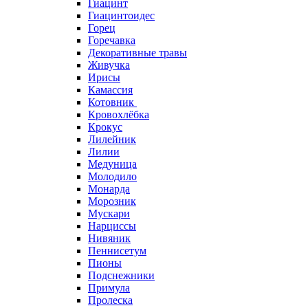
Гиацинт
Гиацинтоидес
Горец
Горечавка
Декоративные травы
Живучка
Ирисы
Камассия
Котовник
Кровохлёбка
Крокус
Лилейник
Лилии
Медуница
Молодило
Монарда
Морозник
Мускари
Нарциссы
Нивяник
Пеннисетум
Пионы
Подснежники
Примула
Пролеска