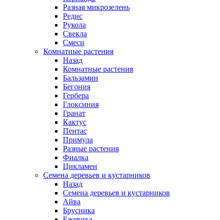
Разная микрозелень
Редис
Рукола
Свекла
Смеси
Комнатные растения
Назад
Комнатные растения
Бальзамин
Бегония
Гербера
Глоксиния
Гранат
Кактус
Пентас
Примула
Разные растения
Фиалка
Цикламен
Семена деревьев и кустарников
Назад
Семена деревьев и кустарников
Айва
Брусника
Ежевика