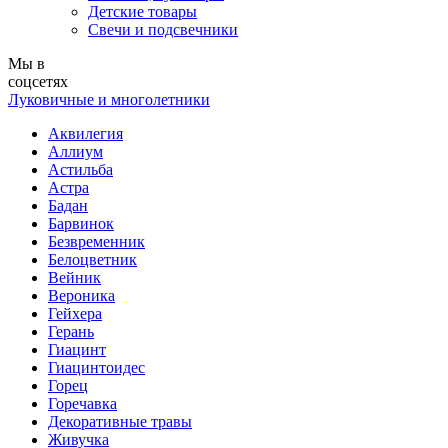
Детские товары
Свечи и подсвечники
Мы в
соцсетях
Луковичные и многолетники
Аквилегия
Аллиум
Астильба
Астра
Бадан
Барвинок
Безвременник
Белоцветник
Вейник
Вероника
Гейхера
Герань
Гиацинт
Гиацинтоидес
Горец
Горечавка
Декоративные травы
Живучка