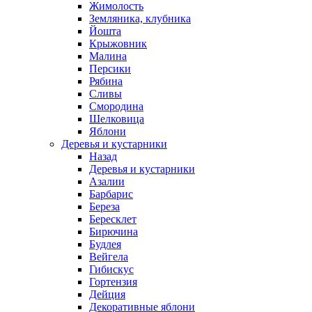
Жимолость
Земляника, клубника
Йошта
Крыжовник
Малина
Персики
Рябина
Сливы
Смородина
Шелковица
Яблони
Деревья и кустарники
Назад
Деревья и кустарники
Азалии
Барбарис
Береза
Бересклет
Бирючина
Будлея
Вейгела
Гибискус
Гортензия
Дейция
Декоративные яблони