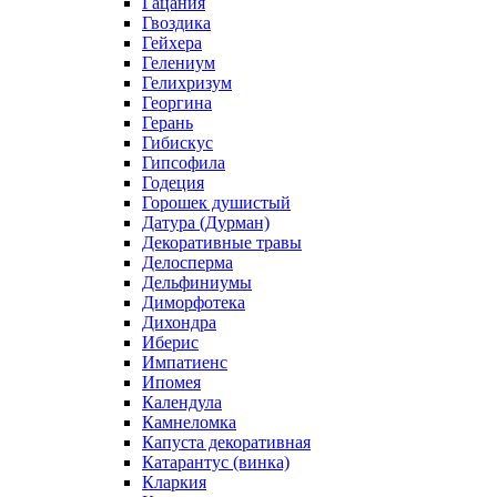
Гацания
Гвоздика
Гейхера
Гелениум
Гелихризум
Георгина
Герань
Гибискус
Гипсофила
Годеция
Горошек душистый
Датура (Дурман)
Декоративные травы
Делосперма
Дельфиниумы
Диморфотека
Дихондра
Иберис
Импатиенс
Ипомея
Календула
Камнеломка
Капуста декоративная
Катарантус (винка)
Кларкия