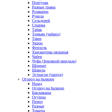
Портулак
Разные травы
Розмарин
Рукола
Сельдерей
Спаржа
Табак
Тимьян (чабрец)
Тмин
Укроп
Фенхель
Хризантема овощная
Чабер
Чуфа (Земляной миндаль)
Шпинат
Щавель
Эстрагон (тархун)
Огород на балконе
Назад
Огород на балконе
Баклажаны
Огурцы
Перец
Разные
Томаты