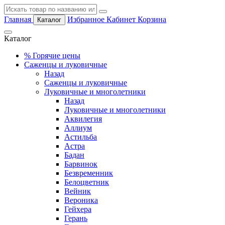
Главная
Избранное
Кабинет
Корзина
Каталог
Каталог
%
Горячие цены
Саженцы и луковичные
Назад
Саженцы и луковичные
Луковичные и многолетники
Назад
Луковичные и многолетники
Аквилегия
Аллиум
Астильба
Астра
Бадан
Барвинок
Безвременник
Белоцветник
Вейник
Вероника
Гейхера
Герань