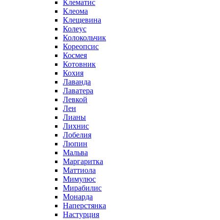
Клематис
Клеома
Клещевина
Колеус
Колокольчик
Кореопсис
Космея
Котовник
Кохия
Лаванда
Лаватера
Левкой
Лен
Лианы
Лихнис
Лобелия
Люпин
Мальва
Маргаритка
Маттиола
Мимулюс
Мирабилис
Монарда
Наперстянка
Настурция