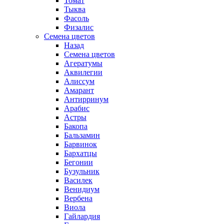
Томат
Тыква
Фасоль
Физалис
Семена цветов
Назад
Семена цветов
Агератумы
Аквилегии
Алиссум
Амарант
Антирринум
Арабис
Астры
Бакопа
Бальзамин
Барвинок
Бархатцы
Бегонии
Бузульник
Василек
Венидиум
Вербена
Виола
Гайлардия