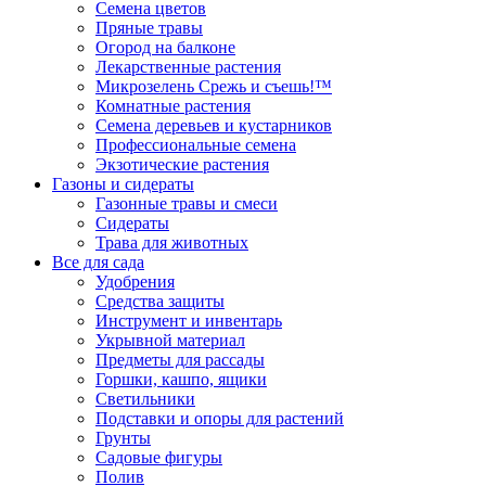
Семена цветов
Пряные травы
Огород на балконе
Лекарственные растения
Микрозелень Срежь и съешь!™
Комнатные растения
Семена деревьев и кустарников
Профессиональные семена
Экзотические растения
Газоны и сидераты
Газонные травы и смеси
Сидераты
Трава для животных
Все для сада
Удобрения
Средства защиты
Инструмент и инвентарь
Укрывной материал
Предметы для рассады
Горшки, кашпо, ящики
Светильники
Подставки и опоры для растений
Грунты
Садовые фигуры
Полив