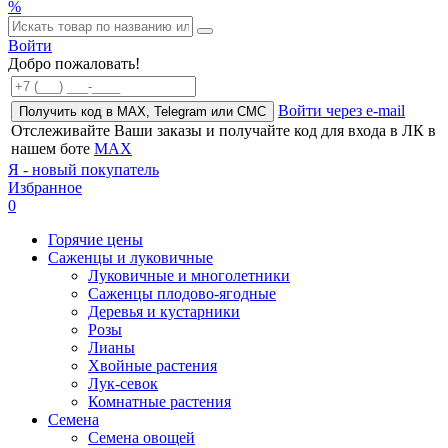
%
Войти
Добро пожаловать!
Войти через e-mail
Получить код в MAX, Telegram или СМС
Отслеживайте Ваши заказы и получайте код для входа в ЛК в
нашем боте
MAX
Я - новый покупатель
Избранное
0
Горячие цены
Саженцы и луковичные
Луковичные и многолетники
Саженцы плодово-ягодные
Деревья и кустарники
Розы
Лианы
Хвойные растения
Лук-севок
Комнатные растения
Семена
Семена овощей