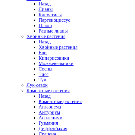
Назад
Лианы
Клематисы
Партеноциссус
Плющ
Разные лианы
Хвойные растения
Назад
Хвойные растения
Ели
Кипарисовики
Можжевельники
Сосны
Тисс
Туи
Лук-севок
Комнатные растения
Назад
Комнатные растения
Аглаонема
Антуриум
Асплениум
Гузмания
Диффенбахия
Драцена