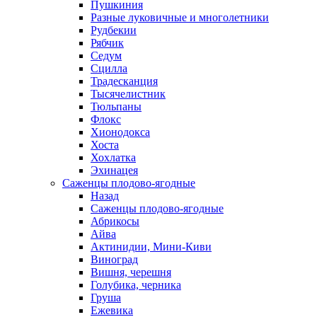
Пушкиния
Разные луковичные и многолетники
Рудбекии
Рябчик
Седум
Сцилла
Традесканция
Тысячелистник
Тюльпаны
Флокс
Хионодокса
Хоста
Хохлатка
Эхинацея
Саженцы плодово-ягодные
Назад
Саженцы плодово-ягодные
Абрикосы
Айва
Актинидии, Мини-Киви
Виноград
Вишня, черешня
Голубика, черника
Груша
Ежевика