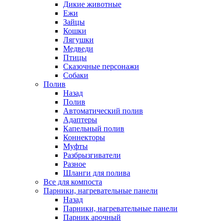
Дикие животные
Ежи
Зайцы
Кошки
Лягушки
Медведи
Птицы
Сказочные персонажи
Собаки
Полив
Назад
Полив
Автоматический полив
Адаптеры
Капельный полив
Коннекторы
Муфты
Разбрызгиватели
Разное
Шланги для полива
Все для компоста
Парники, нагревательные панели
Назад
Парники, нагревательные панели
Парник арочный