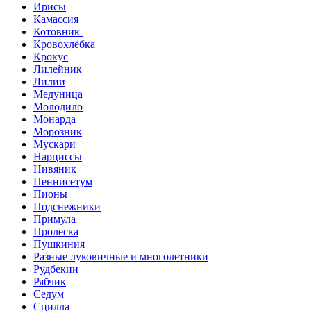
Ирисы
Камассия
Котовник
Кровохлёбка
Крокус
Лилейник
Лилии
Медуница
Молодило
Монарда
Морозник
Мускари
Нарциссы
Нивяник
Пеннисетум
Пионы
Подснежники
Примула
Пролеска
Пушкиния
Разные луковичные и многолетники
Рудбекии
Рябчик
Седум
Сцилла