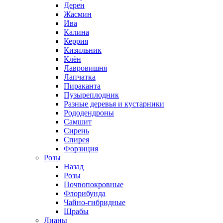
Дерен
Жасмин
Ива
Калина
Керрия
Кизильник
Клён
Лавровишня
Лапчатка
Пираканта
Пузыреплодник
Разные деревья и кустарники
Рододендроны
Самшит
Сирень
Спирея
Форзиция
Розы
Назад
Розы
Почвопокровные
Флорибунда
Чайно-гибридные
Шрабы
Лианы