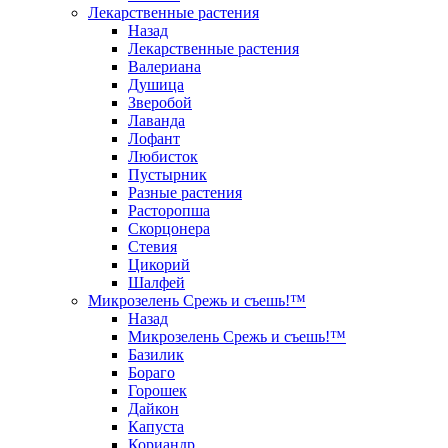
Лекарственные растения
Назад
Лекарственные растения
Валериана
Душица
Зверобой
Лаванда
Лофант
Любисток
Пустырник
Разные растения
Расторопша
Скорцонера
Стевия
Цикорий
Шалфей
Микрозелень Срежь и съешь!™
Назад
Микрозелень Срежь и съешь!™
Базилик
Бораго
Горошек
Дайкон
Капуста
Кориандр