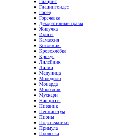
Гиацинт
Гиацинтоидес
Горец
Горечавка
Декоративные травы
Живучка
Ирисы
Камассия
Котовник
Кровохлёбка
Крокус
Лилейник
Лилии
Медуница
Молодило
Монарда
Морозник
Мускари
Нарциссы
Нивяник
Пеннисетум
Пионы
Подснежники
Примула
Пролеска