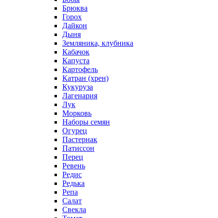
Брюква
Горох
Дайкон
Дыня
Земляника, клубника
Кабачок
Капуста
Картофель
Катран (хрен)
Кукуруза
Лагенария
Лук
Морковь
Наборы семян
Огурец
Пастернак
Патиссон
Перец
Ревень
Редис
Редька
Репа
Салат
Свекла