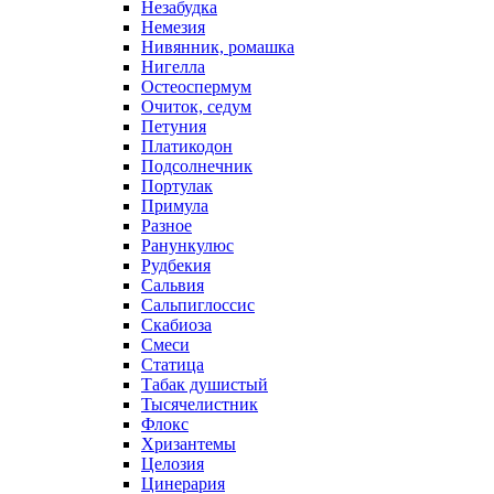
Незабудка
Немезия
Нивянник, ромашка
Нигелла
Остеоспермум
Очиток, седум
Петуния
Платикодон
Подсолнечник
Портулак
Примула
Разное
Ранункулюс
Рудбекия
Сальвия
Сальпиглоссис
Скабиоза
Смеси
Статица
Табак душистый
Тысячелистник
Флокс
Хризантемы
Целозия
Цинерария