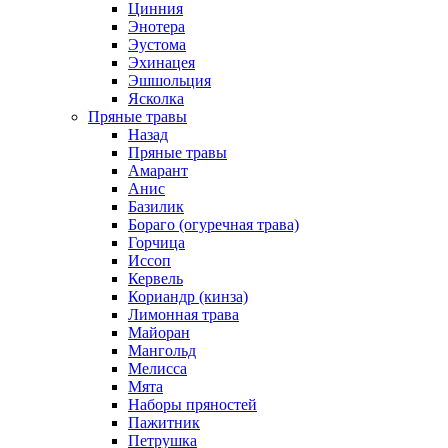
Цинния
Энотера
Эустома
Эхинацея
Эшшольция
Ясколка
Пряные травы
Назад
Пряные травы
Амарант
Анис
Базилик
Бораго (огуречная трава)
Горчица
Иссоп
Кервель
Кориандр (кинза)
Лимонная трава
Майоран
Мангольд
Мелисса
Мята
Наборы пряностей
Пажитник
Петрушка