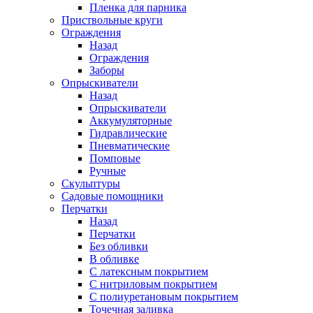
Пленка для парника
Приствольные круги
Ограждения
Назад
Ограждения
Заборы
Опрыскиватели
Назад
Опрыскиватели
Аккумуляторные
Гидравлические
Пневматические
Помповые
Ручные
Скульптуры
Садовые помощники
Перчатки
Назад
Перчатки
Без обливки
В обливке
С латексным покрытием
С нитриловым покрытием
С полиуретановым покрытием
Точечная заливка