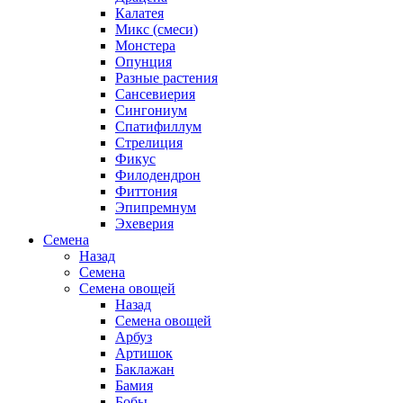
Калатея
Микс (смеси)
Монстера
Опунция
Разные растения
Сансевиерия
Сингониум
Спатифиллум
Стрелиция
Фикус
Филодендрон
Фиттония
Эпипремнум
Эхеверия
Семена
Назад
Семена
Семена овощей
Назад
Семена овощей
Арбуз
Артишок
Баклажан
Бамия
Бобы