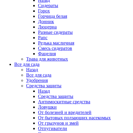
Назад
Сидераты
Горох
Горчица белая
Донник
Люцерна
Разные сидераты
Рапс
Редька масличная
Смесь сидератов
Фацелия
Трава для животных
Все для сада
Назад
Все для сада
Удобрения
Средства защиты
Назад
Средства защиты
Антимоскитные средства
Ловушки
От болезней и вредителей
От бытовых ползающих насекомых
От грызунов и змей
Отпугиватели