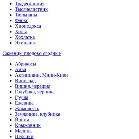
Традесканция
Тысячелистник
Тюльпаны
Флокс
Хионодокса
Хоста
Хохлатка
Эхинацея
Саженцы плодово-ягодные
Абрикосы
Айва
Актинидии, Мини-Киви
Виноград
Вишня, черешня
Голубика, черника
Груша
Ежевика
Жимолость
Земляника, клубника
Йошта
Крыжовник
Малина
Персики