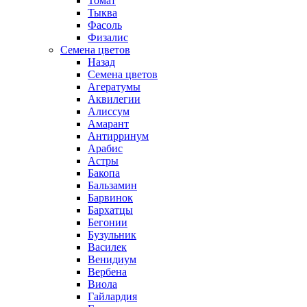
Томат
Тыква
Фасоль
Физалис
Семена цветов
Назад
Семена цветов
Агератумы
Аквилегии
Алиссум
Амарант
Антирринум
Арабис
Астры
Бакопа
Бальзамин
Барвинок
Бархатцы
Бегонии
Бузульник
Василек
Венидиум
Вербена
Виола
Гайлардия