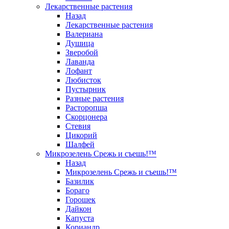
Лекарственные растения
Назад
Лекарственные растения
Валериана
Душица
Зверобой
Лаванда
Лофант
Любисток
Пустырник
Разные растения
Расторопша
Скорцонера
Стевия
Цикорий
Шалфей
Микрозелень Срежь и съешь!™
Назад
Микрозелень Срежь и съешь!™
Базилик
Бораго
Горошек
Дайкон
Капуста
Кориандр