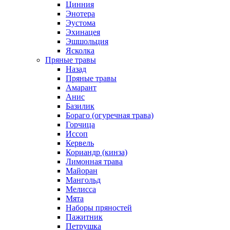
Цинния
Энотера
Эустома
Эхинацея
Эшшольция
Ясколка
Пряные травы
Назад
Пряные травы
Амарант
Анис
Базилик
Бораго (огуречная трава)
Горчица
Иссоп
Кервель
Кориандр (кинза)
Лимонная трава
Майоран
Мангольд
Мелисса
Мята
Наборы пряностей
Пажитник
Петрушка