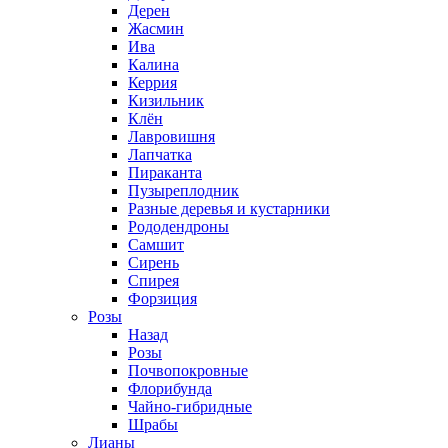
Дерен
Жасмин
Ива
Калина
Керрия
Кизильник
Клён
Лавровишня
Лапчатка
Пираканта
Пузыреплодник
Разные деревья и кустарники
Рододендроны
Самшит
Сирень
Спирея
Форзиция
Розы
Назад
Розы
Почвопокровные
Флорибунда
Чайно-гибридные
Шрабы
Лианы