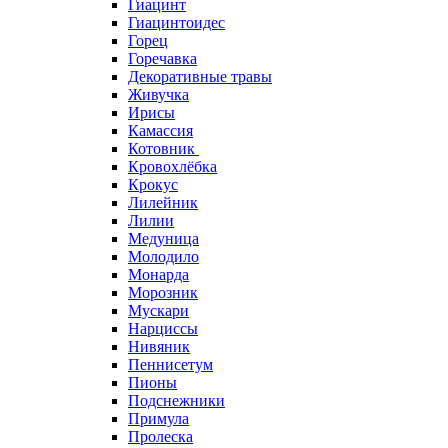
Гиацинт
Гиацинтоидес
Горец
Горечавка
Декоративные травы
Живучка
Ирисы
Камассия
Котовник
Кровохлёбка
Крокус
Лилейник
Лилии
Медуница
Молодило
Монарда
Морозник
Мускари
Нарциссы
Нивяник
Пеннисетум
Пионы
Подснежники
Примула
Пролеска