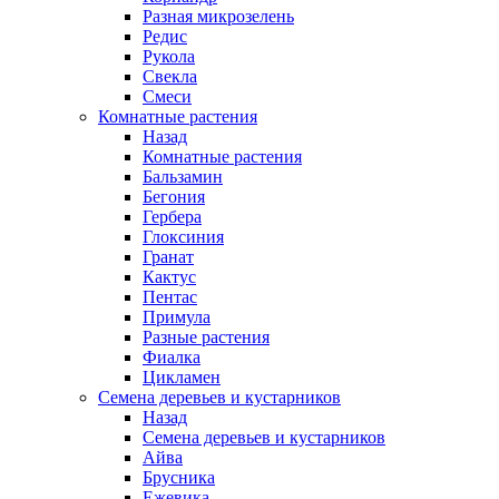
Разная микрозелень
Редис
Рукола
Свекла
Смеси
Комнатные растения
Назад
Комнатные растения
Бальзамин
Бегония
Гербера
Глоксиния
Гранат
Кактус
Пентас
Примула
Разные растения
Фиалка
Цикламен
Семена деревьев и кустарников
Назад
Семена деревьев и кустарников
Айва
Брусника
Ежевика