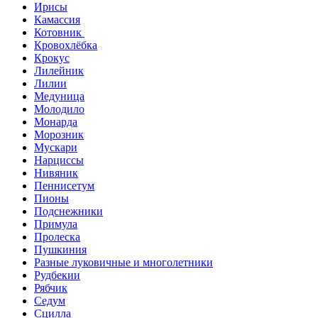
Ирисы
Камассия
Котовник
Кровохлёбка
Крокус
Лилейник
Лилии
Медуница
Молодило
Монарда
Морозник
Мускари
Нарциссы
Нивяник
Пеннисетум
Пионы
Подснежники
Примула
Пролеска
Пушкиния
Разные луковичные и многолетники
Рудбекии
Рябчик
Седум
Сцилла