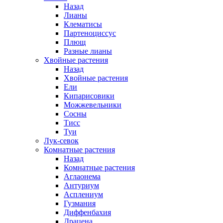
Назад
Лианы
Клематисы
Партеноциссус
Плющ
Разные лианы
Хвойные растения
Назад
Хвойные растения
Ели
Кипарисовики
Можжевельники
Сосны
Тисс
Туи
Лук-севок
Комнатные растения
Назад
Комнатные растения
Аглаонема
Антуриум
Асплениум
Гузмания
Диффенбахия
Драцена