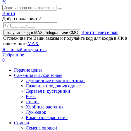
%
Войти
Добро пожаловать!
Войти через e-mail
Получить код в MAX, Telegram или СМС
Отслеживайте Ваши заказы и получайте код для входа в ЛК в
нашем боте
MAX
Я - новый покупатель
Избранное
0
Горячие цены
Саженцы и луковичные
Луковичные и многолетники
Саженцы плодово-ягодные
Деревья и кустарники
Розы
Лианы
Хвойные растения
Лук-севок
Комнатные растения
Семена
Семена овощей