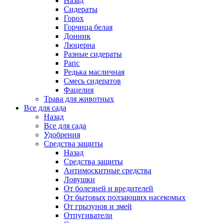
Назад
Сидераты
Горох
Горчица белая
Донник
Люцерна
Разные сидераты
Рапс
Редька масличная
Смесь сидератов
Фацелия
Трава для животных
Все для сада
Назад
Все для сада
Удобрения
Средства защиты
Назад
Средства защиты
Антимоскитные средства
Ловушки
От болезней и вредителей
От бытовых ползающих насекомых
От грызунов и змей
Отпугиватели