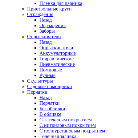
Пленка для парника
Приствольные круги
Ограждения
Назад
Ограждения
Заборы
Опрыскиватели
Назад
Опрыскиватели
Аккумуляторные
Гидравлические
Пневматические
Помповые
Ручные
Скульптуры
Садовые помощники
Перчатки
Назад
Перчатки
Без обливки
В обливке
С латексным покрытием
С нитриловым покрытием
С полиуретановым покрытием
Точечная заливка