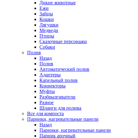
Дикие животные
Ежи
Зайцы
Кошки
Лягушки
Медведи
Птицы
Сказочные персонажи
Собаки
Полив
Назад
Полив
Автоматический полив
Адаптеры
Капельный полив
Коннекторы
Муфты
Разбрызгиватели
Разное
Шланги для полива
Все для компоста
Парники, нагревательные панели
Назад
Парники, нагревательные панели
Парник арочный