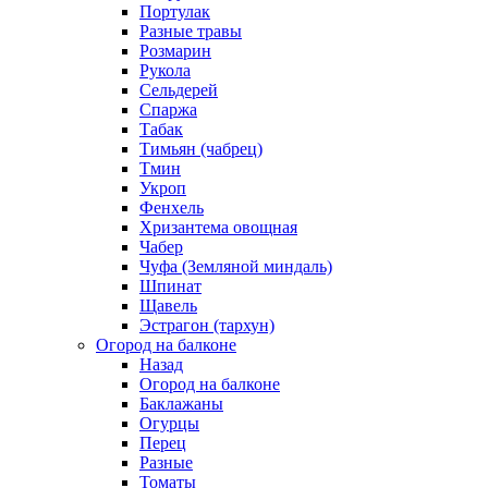
Портулак
Разные травы
Розмарин
Рукола
Сельдерей
Спаржа
Табак
Тимьян (чабрец)
Тмин
Укроп
Фенхель
Хризантема овощная
Чабер
Чуфа (Земляной миндаль)
Шпинат
Щавель
Эстрагон (тархун)
Огород на балконе
Назад
Огород на балконе
Баклажаны
Огурцы
Перец
Разные
Томаты