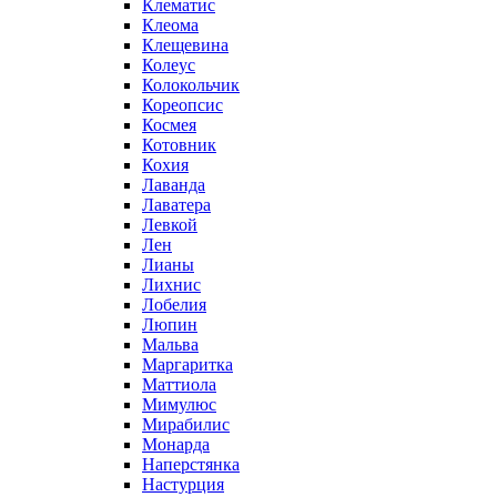
Клематис
Клеома
Клещевина
Колеус
Колокольчик
Кореопсис
Космея
Котовник
Кохия
Лаванда
Лаватера
Левкой
Лен
Лианы
Лихнис
Лобелия
Люпин
Мальва
Маргаритка
Маттиола
Мимулюс
Мирабилис
Монарда
Наперстянка
Настурция