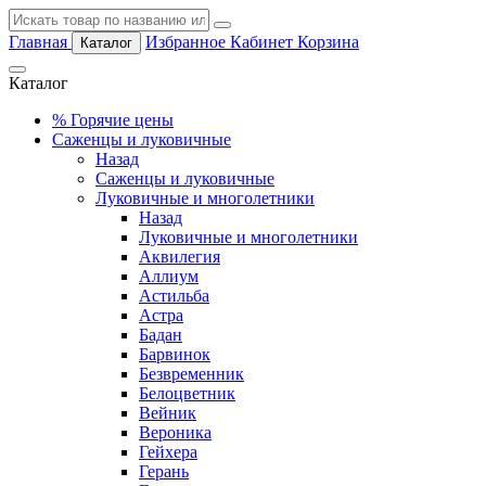
Главная
Избранное
Кабинет
Корзина
Каталог
Каталог
%
Горячие цены
Саженцы и луковичные
Назад
Саженцы и луковичные
Луковичные и многолетники
Назад
Луковичные и многолетники
Аквилегия
Аллиум
Астильба
Астра
Бадан
Барвинок
Безвременник
Белоцветник
Вейник
Вероника
Гейхера
Герань