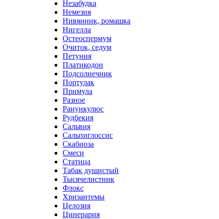
Незабудка
Немезия
Нивянник, ромашка
Нигелла
Остеоспермум
Очиток, седум
Петуния
Платикодон
Подсолнечник
Портулак
Примула
Разное
Ранункулюс
Рудбекия
Сальвия
Сальпиглоссис
Скабиоза
Смеси
Статица
Табак душистый
Тысячелистник
Флокс
Хризантемы
Целозия
Цинерария