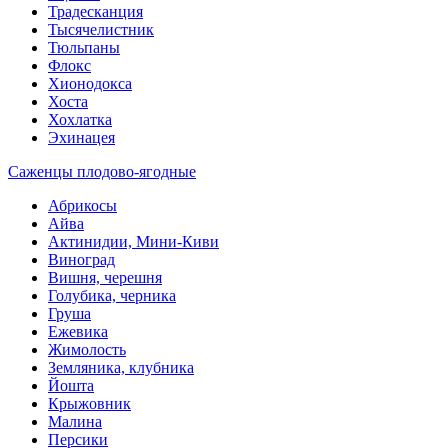
Традесканция
Тысячелистник
Тюльпаны
Флокс
Хионодокса
Хоста
Хохлатка
Эхинацея
Саженцы плодово-ягодные
Абрикосы
Айва
Актинидии, Мини-Киви
Виноград
Вишня, черешня
Голубика, черника
Груша
Ежевика
Жимолость
Земляника, клубника
Йошта
Крыжовник
Малина
Персики