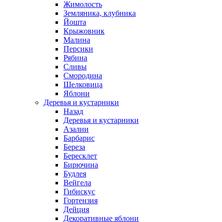
Жимолость
Земляника, клубника
Йошта
Крыжовник
Малина
Персики
Рябина
Сливы
Смородина
Шелковица
Яблони
Деревья и кустарники
Назад
Деревья и кустарники
Азалии
Барбарис
Береза
Бересклет
Бирючина
Будлея
Вейгела
Гибискус
Гортензия
Дейция
Декоративные яблони