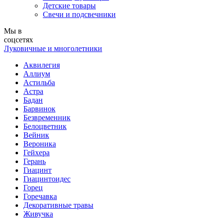
Детские товары
Свечи и подсвечники
Мы в
соцсетях
Луковичные и многолетники
Аквилегия
Аллиум
Астильба
Астра
Бадан
Барвинок
Безвременник
Белоцветник
Вейник
Вероника
Гейхера
Герань
Гиацинт
Гиацинтоидес
Горец
Горечавка
Декоративные травы
Живучка