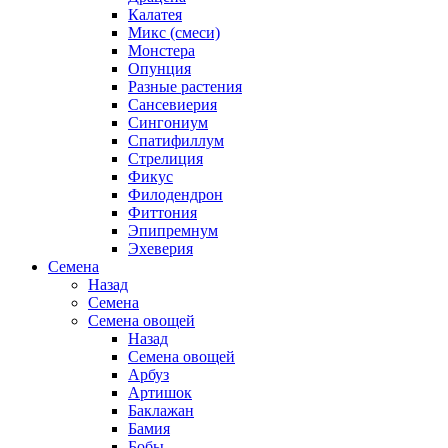
Калатея
Микс (смеси)
Монстера
Опунция
Разные растения
Сансевиерия
Сингониум
Спатифиллум
Стрелиция
Фикус
Филодендрон
Фиттония
Эпипремнум
Эхеверия
Семена
Назад
Семена
Семена овощей
Назад
Семена овощей
Арбуз
Артишок
Баклажан
Бамия
Бобы