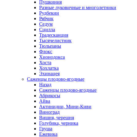
Пушкиния
Разные луковичные и многолетники
Рудбекии
Рябчик
Седум
Сцилла
Традесканция
Тысячелистник
Тюльпаны
Флокс
Хионодокса
Хоста
Хохлатка
Эхинацея
Саженцы плодово-ягодные
Назад
Саженцы плодово-ягодные
Абрикосы
Айва
Актинидии, Мини-Киви
Виноград
Вишня, черешня
Голубика, черника
Груша
Ежевика