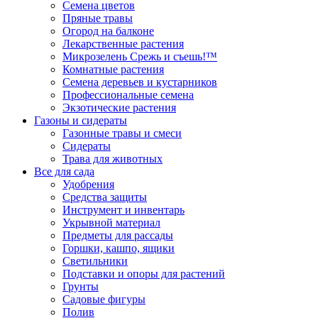
Семена цветов
Пряные травы
Огород на балконе
Лекарственные растения
Микрозелень Срежь и съешь!™
Комнатные растения
Семена деревьев и кустарников
Профессиональные семена
Экзотические растения
Газоны и сидераты
Газонные травы и смеси
Сидераты
Трава для животных
Все для сада
Удобрения
Средства защиты
Инструмент и инвентарь
Укрывной материал
Предметы для рассады
Горшки, кашпо, ящики
Светильники
Подставки и опоры для растений
Грунты
Садовые фигуры
Полив