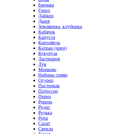
Брюква
Горох
Дайкон
Дыня
Земляника, клубника
Кабачок
Капуста
Картофель
Катран (хрен)
Кукуруза
Лагенария
Лук
Морковь
Наборы семян
Огурец
Пастернак
Патиссон
Перец
Ревень
Редис
Редька
Репа
Салат
Свекла