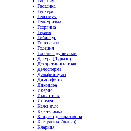
Гацания
Гвоздика
Гейхера
Гелениум
Гелихризум
Георгина
Герань
Гибискус
Гипсофила
Годеция
Горошек душистый
Датура (Дурман)
Декоративные травы
Делосперма
Дельфиниумы
Диморфотека
Дихондра
Иберис
Импатиенс
Ипомея
Календула
Камнеломка
Капуста декоративная
Катарантус (винка)
Кларкия