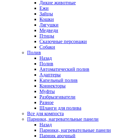
Дикие животные
Ежи
Зайцы
Кошки
Лягушки
Медведи
Птицы
Сказочные персонажи
Собаки
Полив
Назад
Полив
Автоматический полив
Адаптеры
Капельный полив
Коннекторы
Муфты
Разбрызгиватели
Разное
Шланги для полива
Все для компоста
Парники, нагревательные панели
Назад
Парники, нагревательные панели
Парник арочный