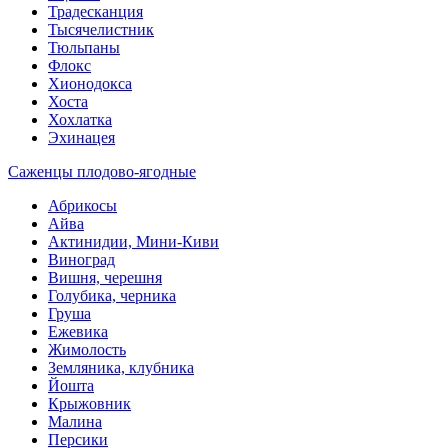
Традесканция
Тысячелистник
Тюльпаны
Флокс
Хионодокса
Хоста
Хохлатка
Эхинацея
Саженцы плодово-ягодные
Абрикосы
Айва
Актинидии, Мини-Киви
Виноград
Вишня, черешня
Голубика, черника
Груша
Ежевика
Жимолость
Земляника, клубника
Йошта
Крыжовник
Малина
Персики