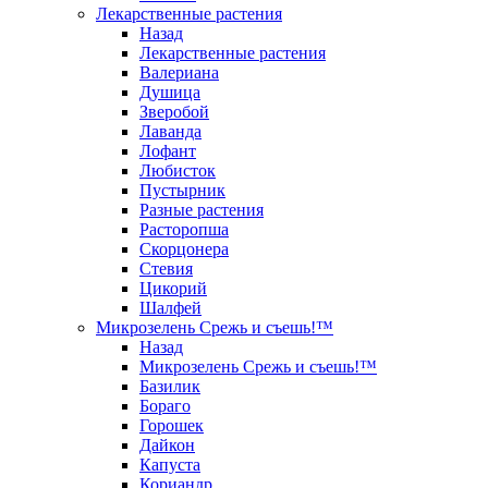
Лекарственные растения
Назад
Лекарственные растения
Валериана
Душица
Зверобой
Лаванда
Лофант
Любисток
Пустырник
Разные растения
Расторопша
Скорцонера
Стевия
Цикорий
Шалфей
Микрозелень Срежь и съешь!™
Назад
Микрозелень Срежь и съешь!™
Базилик
Бораго
Горошек
Дайкон
Капуста
Кориандр