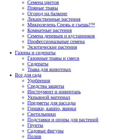
Семена цветов
Пряные травы
Огород на балконе
Лекарственные растения
Микрозелень Срежь и съешь!™
Комнатные растения
Семена деревьев и кустарников
Профессиональные семена
Экзотические растения
Газоны и сидераты
Газонные травы и смеси
Сидераты
Трава для животных
Все для сада
Удобрения
Средства защиты
Инструмент и инвентарь
Укрывной материал
Предметы для рассады
Горшки, кашпо, ящики
Светильники
Подставки и опоры для растений
Грунты
Садовые фигуры
Полив