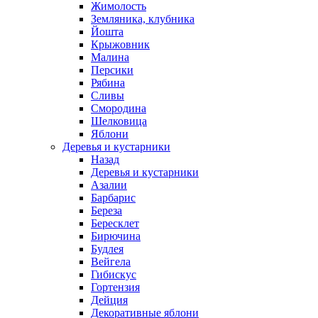
Жимолость
Земляника, клубника
Йошта
Крыжовник
Малина
Персики
Рябина
Сливы
Смородина
Шелковица
Яблони
Деревья и кустарники
Назад
Деревья и кустарники
Азалии
Барбарис
Береза
Бересклет
Бирючина
Будлея
Вейгела
Гибискус
Гортензия
Дейция
Декоративные яблони