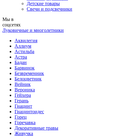
Детские товары
Свечи и подсвечники
Мы в
соцсетях
Луковичные и многолетники
Аквилегия
Аллиум
Астильба
Астра
Бадан
Барвинок
Безвременник
Белоцветник
Вейник
Вероника
Гейхера
Герань
Гиацинт
Гиацинтоидес
Горец
Горечавка
Декоративные травы
Живучка