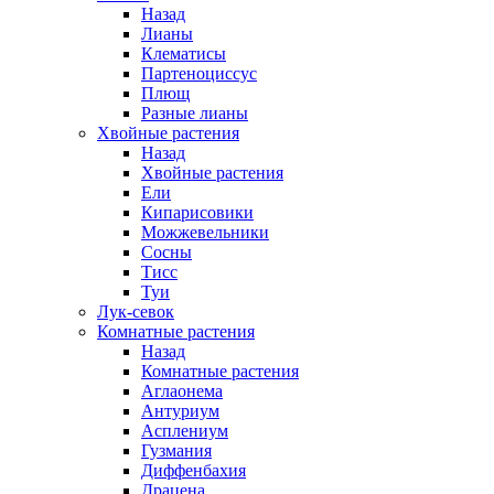
Назад
Лианы
Клематисы
Партеноциссус
Плющ
Разные лианы
Хвойные растения
Назад
Хвойные растения
Ели
Кипарисовики
Можжевельники
Сосны
Тисс
Туи
Лук-севок
Комнатные растения
Назад
Комнатные растения
Аглаонема
Антуриум
Асплениум
Гузмания
Диффенбахия
Драцена