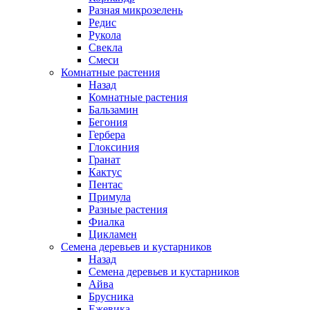
Разная микрозелень
Редис
Рукола
Свекла
Смеси
Комнатные растения
Назад
Комнатные растения
Бальзамин
Бегония
Гербера
Глоксиния
Гранат
Кактус
Пентас
Примула
Разные растения
Фиалка
Цикламен
Семена деревьев и кустарников
Назад
Семена деревьев и кустарников
Айва
Брусника
Ежевика