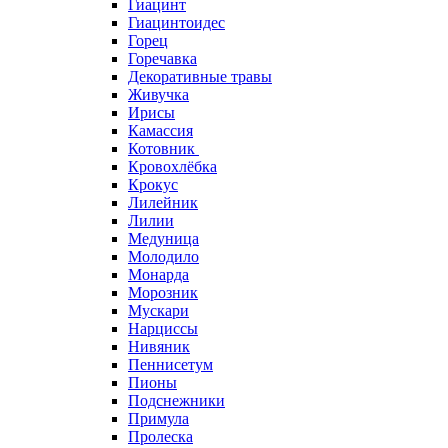
Гиацинт
Гиацинтоидес
Горец
Горечавка
Декоративные травы
Живучка
Ирисы
Камассия
Котовник
Кровохлёбка
Крокус
Лилейник
Лилии
Медуница
Молодило
Монарда
Морозник
Мускари
Нарциссы
Нивяник
Пеннисетум
Пионы
Подснежники
Примула
Пролеска