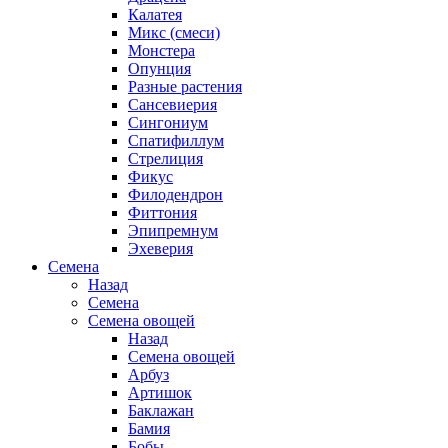
Калатея
Микс (смеси)
Монстера
Опунция
Разные растения
Сансевиерия
Сингониум
Спатифиллум
Стрелиция
Фикус
Филодендрон
Фиттония
Эпипремнум
Эхеверия
Семена
Назад
Семена
Семена овощей
Назад
Семена овощей
Арбуз
Артишок
Баклажан
Бамия
Бобы