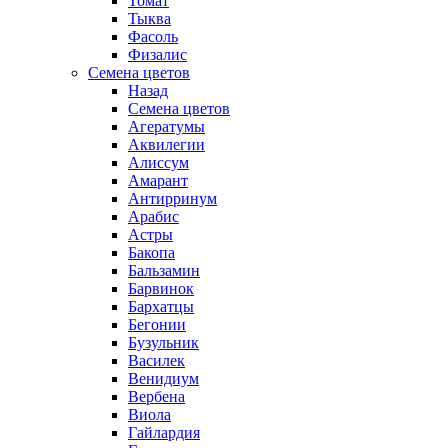
Томат
Тыква
Фасоль
Физалис
Семена цветов
Назад
Семена цветов
Агератумы
Аквилегии
Алиссум
Амарант
Антирринум
Арабис
Астры
Бакопа
Бальзамин
Барвинок
Бархатцы
Бегонии
Бузульник
Василек
Венидиум
Вербена
Виола
Гайлардия