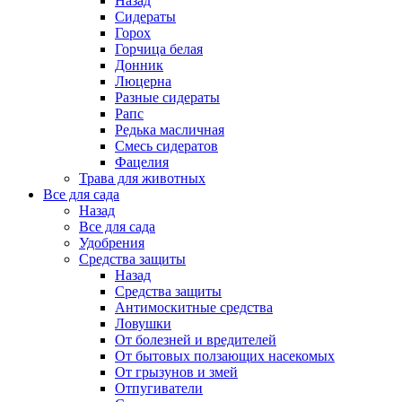
Назад
Сидераты
Горох
Горчица белая
Донник
Люцерна
Разные сидераты
Рапс
Редька масличная
Смесь сидератов
Фацелия
Трава для животных
Все для сада
Назад
Все для сада
Удобрения
Средства защиты
Назад
Средства защиты
Антимоскитные средства
Ловушки
От болезней и вредителей
От бытовых ползающих насекомых
От грызунов и змей
Отпугиватели