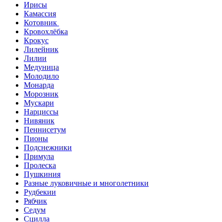
Ирисы
Камассия
Котовник
Кровохлёбка
Крокус
Лилейник
Лилии
Медуница
Молодило
Монарда
Морозник
Мускари
Нарциссы
Нивяник
Пеннисетум
Пионы
Подснежники
Примула
Пролеска
Пушкиния
Разные луковичные и многолетники
Рудбекии
Рябчик
Седум
Сцилла