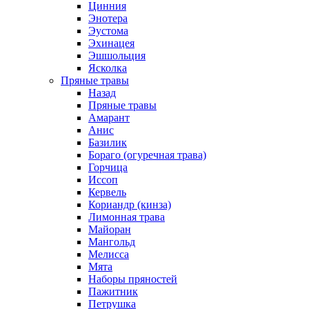
Цинния
Энотера
Эустома
Эхинацея
Эшшольция
Ясколка
Пряные травы
Назад
Пряные травы
Амарант
Анис
Базилик
Бораго (огуречная трава)
Горчица
Иссоп
Кервель
Кориандр (кинза)
Лимонная трава
Майоран
Мангольд
Мелисса
Мята
Наборы пряностей
Пажитник
Петрушка