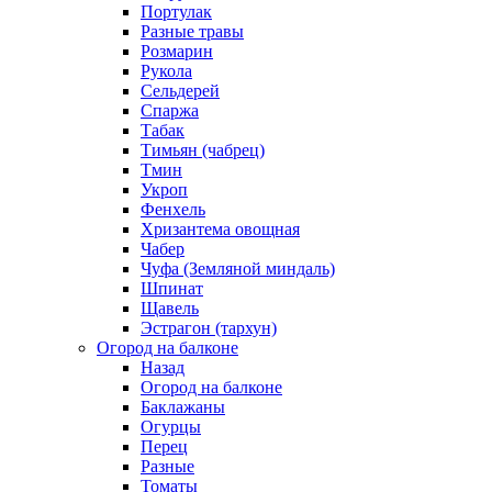
Портулак
Разные травы
Розмарин
Рукола
Сельдерей
Спаржа
Табак
Тимьян (чабрец)
Тмин
Укроп
Фенхель
Хризантема овощная
Чабер
Чуфа (Земляной миндаль)
Шпинат
Щавель
Эстрагон (тархун)
Огород на балконе
Назад
Огород на балконе
Баклажаны
Огурцы
Перец
Разные
Томаты