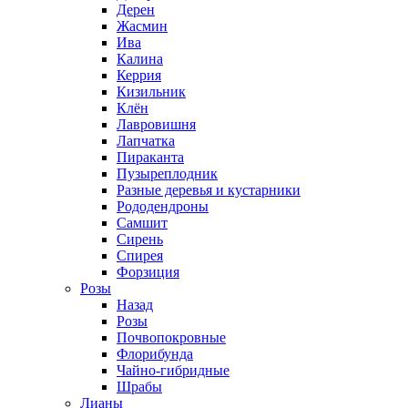
Дерен
Жасмин
Ива
Калина
Керрия
Кизильник
Клён
Лавровишня
Лапчатка
Пираканта
Пузыреплодник
Разные деревья и кустарники
Рододендроны
Самшит
Сирень
Спирея
Форзиция
Розы
Назад
Розы
Почвопокровные
Флорибунда
Чайно-гибридные
Шрабы
Лианы