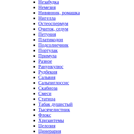
Незабудка
Немезия
Нивянник, ромашка
Нигелла
Остеоспермум
Очиток, седум
Петуния
Платикодон
Подсолнечник
Портулак
Примула
Разное
Ранункулюс
Рудбекия
Сальвия
Сальпиглоссис
Скабиоза
Смеси
Статица
Табак душистый
Тысячелистник
Флокс
Хризантемы
Целозия
Цинерария