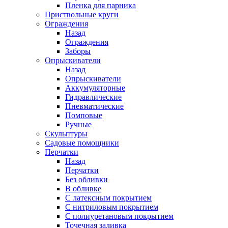
Пленка для парника
Приствольные круги
Ограждения
Назад
Ограждения
Заборы
Опрыскиватели
Назад
Опрыскиватели
Аккумуляторные
Гидравлические
Пневматические
Помповые
Ручные
Скульптуры
Садовые помощники
Перчатки
Назад
Перчатки
Без обливки
В обливке
С латексным покрытием
С нитриловым покрытием
С полиуретановым покрытием
Точечная заливка