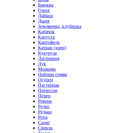
Брюква
Горох
Дайкон
Дыня
Земляника, клубника
Кабачок
Капуста
Картофель
Катран (хрен)
Кукуруза
Лагенария
Лук
Морковь
Наборы семян
Огурец
Пастернак
Патиссон
Перец
Ревень
Редис
Редька
Репа
Салат
Свекла