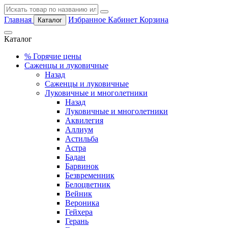
Главная
Избранное
Кабинет
Корзина
Каталог
Каталог
%
Горячие цены
Саженцы и луковичные
Назад
Саженцы и луковичные
Луковичные и многолетники
Назад
Луковичные и многолетники
Аквилегия
Аллиум
Астильба
Астра
Бадан
Барвинок
Безвременник
Белоцветник
Вейник
Вероника
Гейхера
Герань