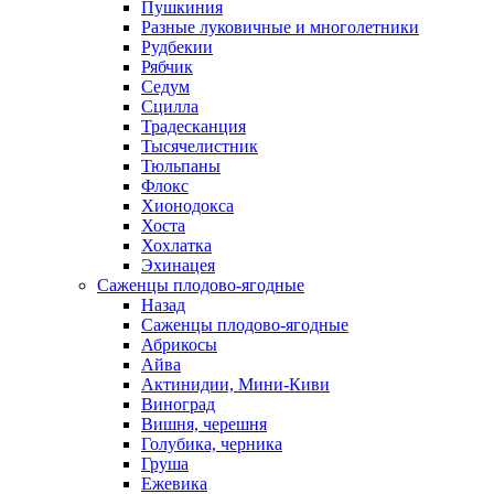
Пушкиния
Разные луковичные и многолетники
Рудбекии
Рябчик
Седум
Сцилла
Традесканция
Тысячелистник
Тюльпаны
Флокс
Хионодокса
Хоста
Хохлатка
Эхинацея
Саженцы плодово-ягодные
Назад
Саженцы плодово-ягодные
Абрикосы
Айва
Актинидии, Мини-Киви
Виноград
Вишня, черешня
Голубика, черника
Груша
Ежевика