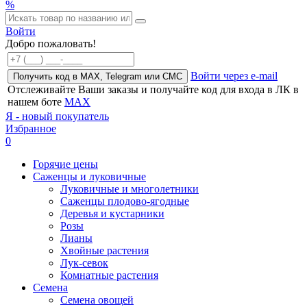
%
Войти
Добро пожаловать!
Войти через e-mail
Получить код в MAX, Telegram или СМС
Отслеживайте Ваши заказы и получайте код для входа в ЛК в
нашем боте
MAX
Я - новый покупатель
Избранное
0
Горячие цены
Саженцы и луковичные
Луковичные и многолетники
Саженцы плодово-ягодные
Деревья и кустарники
Розы
Лианы
Хвойные растения
Лук-севок
Комнатные растения
Семена
Семена овощей